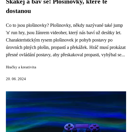
Skákej a bav se! Plošinovky, které tě
dostanou
Co to jsou plošinovky? Plošinovky, někdy nazývané také jump
'n' run hry, jsou žánrem videoher, který nás baví už desítky let.
Charakteristickým rysem plošinovek je pohyb postavy po
úrovních plných plošin, propastí a překážek. Hráč musí prokázat
přesné ovládání postavy, aby přeskakoval propasti, vyhýbal se...
Hračky a kreativita
20. 06. 2024