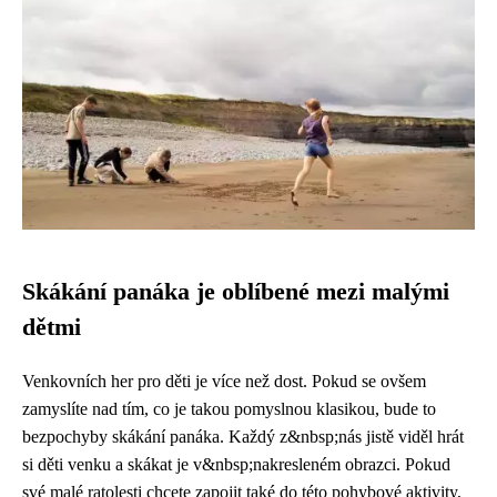
Skákání panáka je oblíbené mezi malými
dětmi
Venkovních her pro děti je více než dost. Pokud se ovšem
zamyslíte nad tím, co je takou pomyslnou klasikou, bude to
bezpochyby skákání panáka. Každý z&nbsp;nás jistě viděl hrát
si děti venku a skákat je v&nbsp;nakresleném obrazci. Pokud
své malé ratolesti chcete zapojit také do této pohybové aktivity,