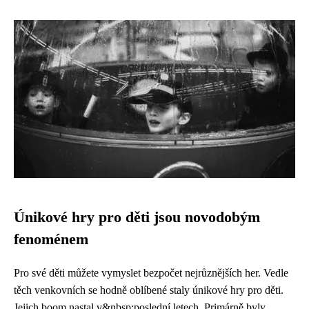
Únikové hry pro děti jsou novodobým
fenoménem
Pro své děti můžete vymyslet bezpočet nejrůznějších her. Vedle
těch venkovních se hodně oblíbené staly únikové hry pro děti.
Jejich boom nastal v&nbsp;poslední letech. Primárně byly