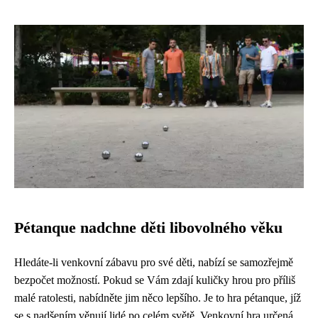
Pétanque nadchne děti libovolného věku
Hledáte-li venkovní zábavu pro své děti, nabízí se samozřejmě
bezpočet možností. Pokud se Vám zdají kuličky hrou pro příliš
malé ratolesti, nabídněte jim něco lepšího. Je to hra pétanque, jíž
se s nadšením věnují lidé po celém světě. Venkovní hra určená