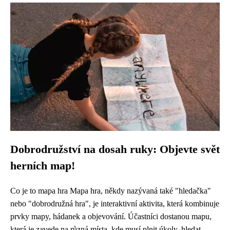
Dobrodružství na dosah ruky: Objevte svět
herních map!
Co je to mapa hra Mapa hra, někdy nazývaná také "hledačka"
nebo "dobrodružná hra", je interaktivní aktivita, která kombinuje
prvky mapy, hádanek a objevování. Účastníci dostanou mapu,
která je zavede na různá místa, kde musí plnit úkoly, hledat