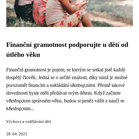
Finanční gramotnost podporujte u dětí od
útlého věku
Finanční gramotnost je pojem, se kterým se setkal jistě každý
dospělý člověk. Jedná se o určité znalosti, díky nimž je možné
porozumět financím a nakládání s&nbsp;nimi. Přesně takové
dovednosti byste měli předávat svým dětem. Když začnete
v&nbsp;tom správném věku, budou si peněz vážit a naučí se
k&nbsp;nim...
Výchova a vzdělávání dětí
28. 04. 2021