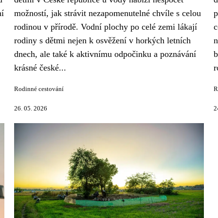
ní
možností, jak strávit nezapomenutelné chvíle s celou
p
rodinou v přírodě. Vodní plochy po celé zemi lákají
c
rodiny s dětmi nejen k osvěžení v horkých letních
n
dnech, ale také k aktivnímu odpočinku a poznávání
b
krásné české...
r
Rodinné cestování
R
26. 05. 2026
2