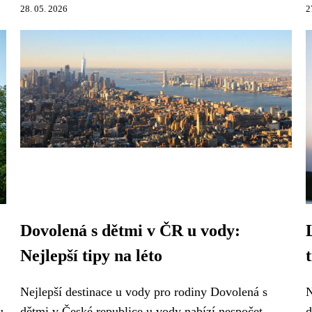
28. 05. 2026
2
Dovolená s dětmi v ČR u vody:
Nejlepší tipy na léto
Nejlepší destinace u vody pro rodiny Dovolená s
N
u
dětmi v České republice u vody nabízí nespočet
d