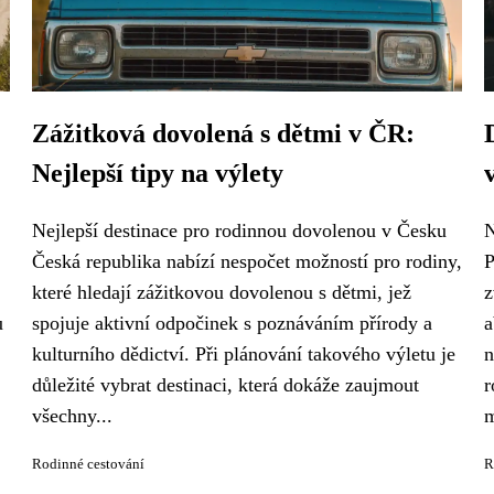
Zážitková dovolená s dětmi v ČR:
Nejlepší tipy na výlety
Nejlepší destinace pro rodinnou dovolenou v Česku
N
Česká republika nabízí nespočet možností pro rodiny,
P
které hledají zážitkovou dovolenou s dětmi, jež
z
u
spojuje aktivní odpočinek s poznáváním přírody a
a
kulturního dědictví. Při plánování takového výletu je
n
důležité vybrat destinaci, která dokáže zaujmout
r
všechny...
m
Rodinné cestování
R