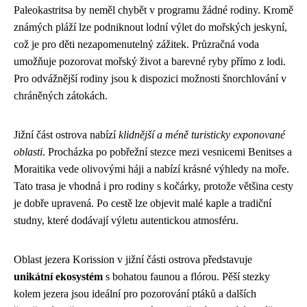
Paleokastritsa by neměl chybět v programu žádné rodiny. Kromě
známých pláží lze podniknout lodní výlet do mořských jeskyní,
což je pro děti nezapomenutelný zážitek. Průzračná voda
umožňuje pozorovat mořský život a barevné ryby přímo z lodi.
Pro odvážnější rodiny jsou k dispozici možnosti šnorchlování v
chráněných zátokách.
Jižní část ostrova nabízí
klidnější a méně turisticky exponované
oblasti
. Procházka po pobřežní stezce mezi vesnicemi Benitses a
Moraitika vede olivovými háji a nabízí krásné výhledy na moře.
Tato trasa je vhodná i pro rodiny s kočárky, protože většina cesty
je dobře upravená. Po cestě lze objevit malé kaple a tradiční
studny, které dodávají výletu autentickou atmosféru.
Oblast jezera Korission v jižní části ostrova představuje
unikátní ekosystém
s bohatou faunou a flórou. Pěší stezky
kolem jezera jsou ideální pro pozorování ptáků a dalších