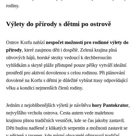
rodiny.
Výlety do přírody s dětmi po ostrově
Ostrov Korfu nabízí
nespočet možností pro rodinné výlety do
přírody
, které zaujmou děti i dospělé. Zelená krajina plná
olivových hájů, horské stezky vedoucí k dechberoucím
vyhlídkám a skryté pláže přístupné pouze pěšky vytváří ideální
prostředí pro aktivní dovolenou s celou rodinou. Při plánování
dovolené na Korfu s dětmi je důležité vybírat trasy odpovídající
věku a kondici nejmenších členů rodiny.
Jedním z nejoblíbenějších výletů je návštěva
hory Pantokrator
,
nejvyššího vrcholu ostrova. Cesta autem vede malebnou
krajinou plnou tradičních vesniček, kde se čas jakoby zastavil.
Děti budou nadšené z klikatých serpentin a možnosti zastavit se
v některé z taveren, kde místní obyvatelé připravují tradiční