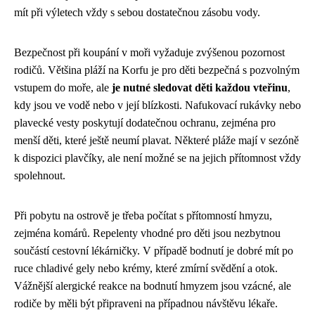
mít při výletech vždy s sebou dostatečnou zásobu vody.
Bezpečnost při koupání v moři vyžaduje zvýšenou pozornost
rodičů. Většina pláží na Korfu je pro děti bezpečná s pozvolným
vstupem do moře, ale
je nutné sledovat děti každou vteřinu
,
kdy jsou ve vodě nebo v její blízkosti. Nafukovací rukávky nebo
plavecké vesty poskytují dodatečnou ochranu, zejména pro
menší děti, které ještě neumí plavat. Některé pláže mají v sezóně
k dispozici plavčíky, ale není možné se na jejich přítomnost vždy
spolehnout.
Při pobytu na ostrově je třeba počítat s přítomností hmyzu,
zejména komárů. Repelenty vhodné pro děti jsou nezbytnou
součástí cestovní lékárničky. V případě bodnutí je dobré mít po
ruce chladivé gely nebo krémy, které zmírní svědění a otok.
Vážnější alergické reakce na bodnutí hmyzem jsou vzácné, ale
rodiče by měli být připraveni na případnou návštěvu lékaře.