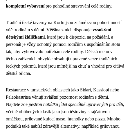
kompletní vybavení
pro pohodlné stravování celé rodiny.
Tradiční řecké taverny na Korfu jsou známé svou pohostinností
vůči rodinám s dětmi. Většina z nich disponuje
vysokými
dětskými židličkami
, které jsou k dispozici na požádání, a
personál je vždy ochotný pomoci rodičům s uspořádáním stolu
tak, aby vyhovovalo potřebám celé rodiny. Dětská menu v
těchto zařízeních obvykle obsahují upravené verze tradičních
řeckých pokrmů, které jsou mírnější na chuť a vhodné pro citlivá
dětská břicha.
Restaurace v turistických oblastech jako Sidari, Kassiopi nebo
Paleokastritsa věnují zvláštní pozornost rodinám s dětmi.
Najdete zde
pestrou nabídku jídel speciálně upravených pro děti
,
včetně oblíbených klasik jako jsou těstoviny s rajčatovou
omáčkou, grilované kuřecí maso, hranolky nebo pizza. Mnoho
podniků také nabízí zdravější alternativy, například grilovanou