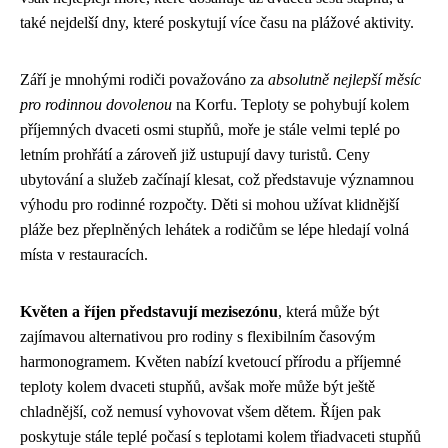
také nejdelší dny, které poskytují více času na plážové aktivity.
Září je mnohými rodiči považováno za
absolutně nejlepší měsíc
pro rodinnou dovolenou
na Korfu. Teploty se pohybují kolem
příjemných dvaceti osmi stupňů, moře je stále velmi teplé po
letním prohřátí a zároveň již ustupují davy turistů. Ceny
ubytování a služeb začínají klesat, což představuje významnou
výhodu pro rodinné rozpočty. Děti si mohou užívat klidnější
pláže bez přeplněných lehátek a rodičům se lépe hledají volná
místa v restauracích.
Květen a říjen představují mezisezónu
, která může být
zajímavou alternativou pro rodiny s flexibilním časovým
harmonogramem. Květen nabízí kvetoucí přírodu a příjemné
teploty kolem dvaceti stupňů, avšak moře může být ještě
chladnější, což nemusí vyhovovat všem dětem. Říjen pak
poskytuje stále teplé počasí s teplotami kolem třiadvaceti stupňů