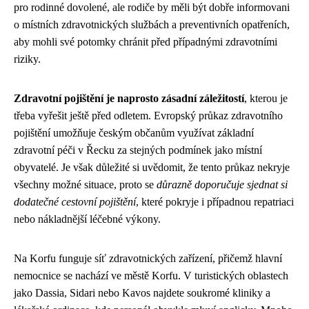
pro rodinné dovolené, ale rodiče by měli být dobře informovani
o místních zdravotnických službách a preventivních opatřeních,
aby mohli své potomky chránit před případnými zdravotními
riziky.
Zdravotní pojištění je naprosto zásadní záležitostí
, kterou je
třeba vyřešit ještě před odletem. Evropský průkaz zdravotního
pojištění umožňuje českým občanům využívat základní
zdravotní péči v Řecku za stejných podmínek jako místní
obyvatelé. Je však důležité si uvědomit, že tento průkaz nekryje
všechny možné situace, proto se
důrazně doporučuje sjednat si
dodatečné cestovní pojištění
, které pokryje i případnou repatriaci
nebo nákladnější léčebné výkony.
Na Korfu funguje síť zdravotnických zařízení, přičemž hlavní
nemocnice se nachází ve městě Korfu. V turistických oblastech
jako Dassia, Sidari nebo Kavos najdete soukromé kliniky a