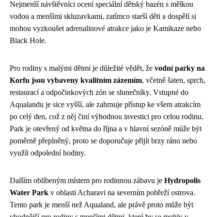
Nejmenší návštěvníci ocení speciální dětský bazén s mělkou
vodou a menšími skluzavkami, zatímco starší děti a dospělí si
mohou vyzkoušet adrenalinové atrakce jako je Kamikaze nebo
Black Hole.
Pro rodiny s malými dětmi je důležité vědět, že
vodní parky na
Korfu jsou vybaveny kvalitním zázemím
, včetně šaten, sprch,
restaurací a odpočinkových zón se slunečníky. Vstupné do
Aqualandu je sice vyšší, ale zahrnuje přístup ke všem atrakcím
po celý den, což z něj činí výhodnou investici pro celou rodinu.
Park je otevřený od května do října a v hlavní sezóně může být
poměrně přeplněný, proto se doporučuje přijít brzy ráno nebo
využít odpolední hodiny.
Dalším oblíbeným místem pro rodinnou zábavu je
Hydropolis
Water Park
v oblasti Acharavi na severním pobřeží ostrova.
Tento park je menší než Aqualand, ale právě proto může být
vhodnější pro rodiny s menšími dětmi, které by se mohly v