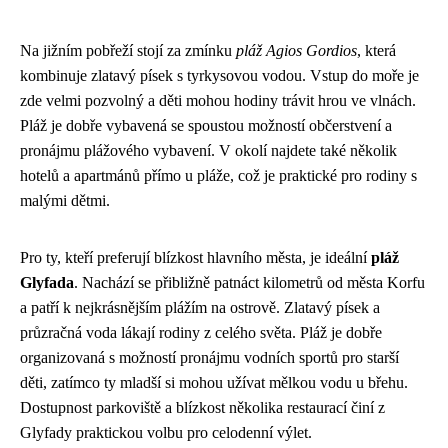
Na jižním pobřeží stojí za zmínku
pláž Agios Gordios
, která
kombinuje zlatavý písek s tyrkysovou vodou. Vstup do moře je
zde velmi pozvolný a děti mohou hodiny trávit hrou ve vlnách.
Pláž je dobře vybavená se spoustou možností občerstvení a
pronájmu plážového vybavení. V okolí najdete také několik
hotelů a apartmánů přímo u pláže, což je praktické pro rodiny s
malými dětmi.
Pro ty, kteří preferují blízkost hlavního města, je ideální
pláž
Glyfada
. Nachází se přibližně patnáct kilometrů od města Korfu
a patří k nejkrásnějším plážím na ostrově. Zlatavý písek a
průzračná voda lákají rodiny z celého světa. Pláž je dobře
organizovaná s možností pronájmu vodních sportů pro starší
děti, zatímco ty mladší si mohou užívat mělkou vodu u břehu.
Dostupnost parkoviště a blízkost několika restaurací činí z
Glyfady praktickou volbu pro celodenní výlet.