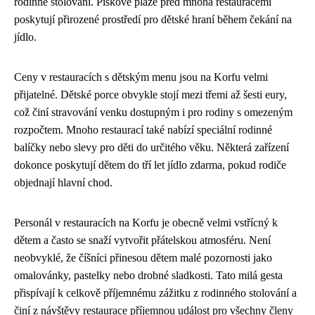
rodinné stolování. Pískové pláže před mnoha restauracemi
poskytují přirozené prostředí pro dětské hraní během čekání na
jídlo.
Ceny v restauracích s dětským menu jsou na Korfu velmi
přijatelné. Dětské porce obvykle stojí mezi třemi až šesti eury,
což činí stravování venku dostupným i pro rodiny s omezeným
rozpočtem. Mnoho restaurací také nabízí speciální rodinné
balíčky nebo slevy pro děti do určitého věku. Některá zařízení
dokonce poskytují dětem do tří let jídlo zdarma, pokud rodiče
objednají hlavní chod.
Personál v restauracích na Korfu je obecně velmi vstřícný k
dětem a často se snaží vytvořit přátelskou atmosféru. Není
neobvyklé, že číšníci přinesou dětem malé pozornosti jako
omalovánky, pastelky nebo drobné sladkosti. Tato milá gesta
přispívají k celkově příjemnému zážitku z rodinného stolování a
činí z návštěvy restaurace příjemnou událost pro všechny členy