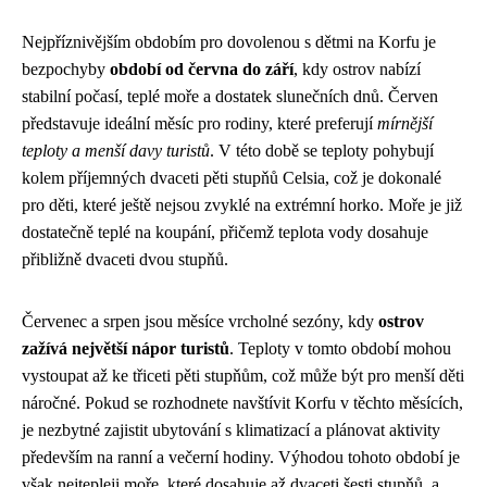
Nejpříznivějším obdobím pro dovolenou s dětmi na Korfu je
bezpochyby
období od června do září
, kdy ostrov nabízí
stabilní počasí, teplé moře a dostatek slunečních dnů. Červen
představuje ideální měsíc pro rodiny, které preferují
mírnější
teploty a menší davy turistů
. V této době se teploty pohybují
kolem příjemných dvaceti pěti stupňů Celsia, což je dokonalé
pro děti, které ještě nejsou zvyklé na extrémní horko. Moře je již
dostatečně teplé na koupání, přičemž teplota vody dosahuje
přibližně dvaceti dvou stupňů.
Červenec a srpen jsou měsíce vrcholné sezóny, kdy
ostrov
zažívá největší nápor turistů
. Teploty v tomto období mohou
vystoupat až ke třiceti pěti stupňům, což může být pro menší děti
náročné. Pokud se rozhodnete navštívit Korfu v těchto měsících,
je nezbytné zajistit ubytování s klimatizací a plánovat aktivity
především na ranní a večerní hodiny. Výhodou tohoto období je
však nejtepleji moře, které dosahuje až dvaceti šesti stupňů, a