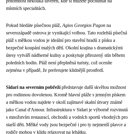
přítomnost několika taveren, kde si můžete pochutnat na
místních specialitách.
Pokud hledáte písečnou pláž,
Agios Georgios Pagon
na
severozápadě ostrova je vynikající volbou. Tato rozlehlá písečná
pláž s mělkou vodou je ideální pro stavění hradů z písku a
bezpečné koupání malých dětí. Okolní krajina s dramatickými
útesy vytváří nádherné kulisy a poskytuje přirozený stín během
poledních hodin. Pláž není přeplněná turisty, což oceníte
zejména v případě, že preferujete klidnější prostředí.
Sidari na severním pobřeží
představuje další skvělou možnost
pro rodinnou dovolenou. Kromě hlavní pláže s jemným pískem
a mělkou vodou najdete v okolí zajímavé skalní útvary známé
jako Canal d'Amour. Infrastruktura v Sidari je výborně rozvinutá
s množstvím restaurací, obchodů a vodních sportů vhodných pro
starší děti. Mělké vody jsou bezpečné i pro ty nejmenší plavce a
rodiče mohou v klidu relaxovat na lehátku.