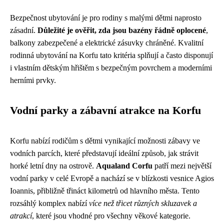
Bezpečnost ubytování je pro rodiny s malými dětmi naprosto
zásadní.
Důležité je ověřit, zda jsou bazény řádně oplocené
,
balkony zabezpečené a elektrické zásuvky chráněné. Kvalitní
rodinná ubytování na Korfu tato kritéria splňují a často disponují
i vlastním dětským hřištěm s bezpečným povrchem a moderními
herními prvky.
Vodní parky a zábavní atrakce na Korfu
Korfu nabízí rodičům s dětmi vynikající možnosti zábavy ve
vodních parcích, které představují ideální způsob, jak strávit
horké letní dny na ostrově.
Aqualand Corfu
patří mezi největší
vodní parky v celé Evropě a nachází se v blízkosti vesnice Agios
Ioannis, přibližně třináct kilometrů od hlavního města. Tento
rozsáhlý komplex nabízí
více než třicet různých skluzavek a
atrakcí
, které jsou vhodné pro všechny věkové kategorie.