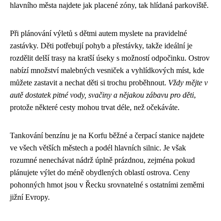
hlavního města najdete jak placené zóny, tak hlídaná parkoviště.
Při plánování výletů s dětmi autem myslete na pravidelné
zastávky. Děti potřebují pohyb a přestávky, takže ideální je
rozdělit delší trasy na kratší úseky s možností odpočinku. Ostrov
nabízí množství malebných vesniček a vyhlídkových míst, kde
můžete zastavit a nechat děti si trochu proběhnout.
Vždy mějte v
autě dostatek pitné vody, svačiny a nějakou zábavu pro děti
,
protože některé cesty mohou trvat déle, než očekáváte.
Tankování benzínu je na Korfu běžné a čerpací stanice najdete
ve všech větších městech a podél hlavních silnic. Je však
rozumné nenechávat nádrž úplně prázdnou, zejména pokud
plánujete výlet do méně obydlených oblastí ostrova. Ceny
pohonných hmot jsou v Řecku srovnatelné s ostatními zeměmi
jižní Evropy.