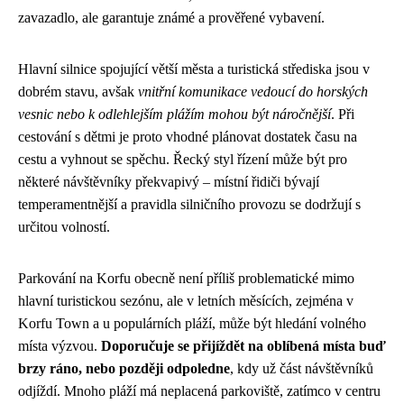
zavazadlo, ale garantuje známé a prověřené vybavení.
Hlavní silnice spojující větší města a turistická střediska jsou v
dobrém stavu, avšak
vnitřní komunikace vedoucí do horských
vesnic nebo k odlehlejším plážím mohou být náročnější
. Při
cestování s dětmi je proto vhodné plánovat dostatek času na
cestu a vyhnout se spěchu. Řecký styl řízení může být pro
některé návštěvníky překvapivý – místní řidiči bývají
temperamentnější a pravidla silničního provozu se dodržují s
určitou volností.
Parkování na Korfu obecně není příliš problematické mimo
hlavní turistickou sezónu, ale v letních měsících, zejména v
Korfu Town a u populárních pláží, může být hledání volného
místa výzvou.
Doporučuje se přijíždět na oblíbená místa buď
brzy ráno, nebo později odpoledne
, kdy už část návštěvníků
odjíždí. Mnoho pláží má neplacená parkoviště, zatímco v centru