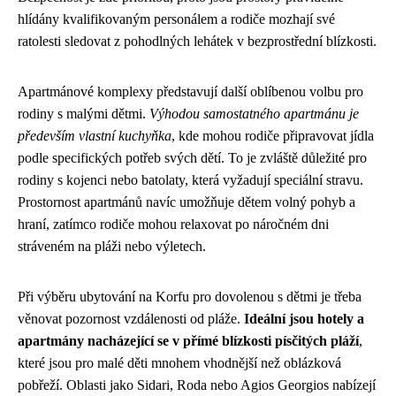
hlídány kvalifikovaným personálem a rodiče mozhají své
ratolesti sledovat z pohodlných lehátek v bezprostřední blízkosti.
Apartmánové komplexy představují další oblíbenou volbu pro
rodiny s malými dětmi.
Výhodou samostatného apartmánu je
především vlastní kuchyňka
, kde mohou rodiče připravovat jídla
podle specifických potřeb svých dětí. To je zvláště důležité pro
rodiny s kojenci nebo batolaty, která vyžadují speciální stravu.
Prostornost apartmánů navíc umožňuje dětem volný pohyb a
hraní, zatímco rodiče mohou relaxovat po náročném dni
stráveném na pláži nebo výletech.
Při výběru ubytování na Korfu pro dovolenou s dětmi je třeba
věnovat pozornost vzdálenosti od pláže.
Ideální jsou hotely a
apartmány nacházející se v přímé blízkosti písčitých pláží
,
které jsou pro malé děti mnohem vhodnější než oblázková
pobřeží. Oblasti jako Sidari, Roda nebo Agios Georgios nabízejí