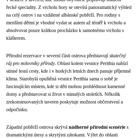
řecké speciality. Z vrcholu hory se otevírá panoramatický výhled
na celý ostrov i na vzdálené albánské pobřeží. Pro rodiny s
menšími dětmi je vhodné vydat se autem až téměř k vrcholu a
absolvovat pouze krátkou procházku k samotnému vrcholu s
klášterem.
Přírodní rezervace v severní části ostrova představují
skutečný
ráj pro milovníky přírody
. Oblast kolem vesnice Perithia nabízí
stinné lesní cesty, kde i v horkých letních dnech panuje příjemné
klima. Starobylá opuštěná vesnice Perithia sama o sobě je
fascinujícím místem, kde si děti mohou prohlédnout kamenné
domy a představovat si život v minulých stoletích. Několik
zrekonstruovaných taveren poskytuje možnost občerstvení a
odpočinku.
Západní pobřeží ostrova skrývá
nádherné přírodní scenérie
s
dramatickými útesy a skrytými zátokami. Výlet do oblasti