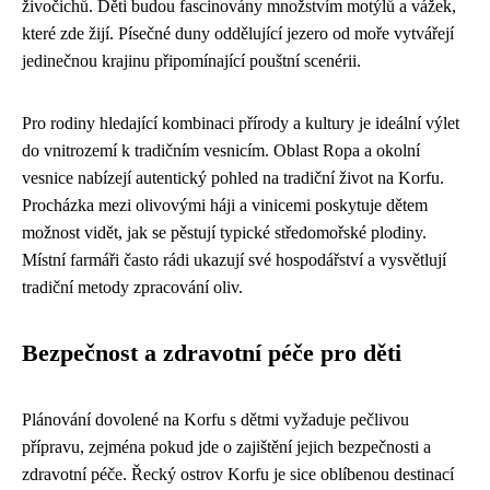
živočichů. Děti budou fascinovány množstvím motýlů a vážek,
které zde žijí. Písečné duny oddělující jezero od moře vytvářejí
jedinečnou krajinu připomínající pouštní scenérii.
Pro rodiny hledající kombinaci přírody a kultury je ideální výlet
do vnitrozemí k tradičním vesnicím. Oblast Ropa a okolní
vesnice nabízejí autentický pohled na tradiční život na Korfu.
Procházka mezi olivovými háji a vinicemi poskytuje dětem
možnost vidět, jak se pěstují typické středomořské plodiny.
Místní farmáři často rádi ukazují své hospodářství a vysvětlují
tradiční metody zpracování oliv.
Bezpečnost a zdravotní péče pro děti
Plánování dovolené na Korfu s dětmi vyžaduje pečlivou
přípravu, zejména pokud jde o zajištění jejich bezpečnosti a
zdravotní péče. Řecký ostrov Korfu je sice oblíbenou destinací