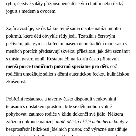
rybu, čerstvé saláty přizpůsobené dětským chutím nebo řecký
jogurt s medem a ovocem.
Zajímavostí je, že řecká kuchyně sama o sobě nabízí mnoho
pokrmů, které děti obvykle rády jedí. Tzatziki s čerstvým
pečivem, pita gyros s kuřecím masem nebo tradiční moussaka v
menších porcích představují skvělou příležitost, jak děti seznámit
s místní gastronomií. Restauratéři na Korfu často připravují
menší porce tradičních pokrmů speciálně pro děti
, což
rodičům umožňuje sdílet s dětmi autentickou řeckou kulinářskou
zkušenost.
Pobřežní restaurace a taverny často disponují venkovními
terasami s dostatkem prostoru, kde se děti mohou volně
pohybovat, zatímco rodiče v klidu dokončí své jídlo. Některá
zařízení dokonce nabízejí
malá dětská hřiště nebo herní kouty
v
bezprostřední blízkosti jídelních prostor, což výrazně usnadňuje