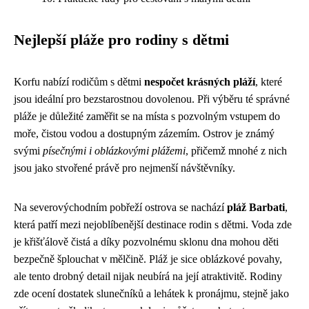
Nejlepší pláže pro rodiny s dětmi
Korfu nabízí rodičům s dětmi
nespočet krásných pláží
, které
jsou ideální pro bezstarostnou dovolenou. Při výběru té správné
pláže je důležité zaměřit se na místa s pozvolným vstupem do
moře, čistou vodou a dostupným zázemím. Ostrov je známý
svými
písečnými i oblázkovými plážemi
, přičemž mnohé z nich
jsou jako stvořené právě pro nejmenší návštěvníky.
Na severovýchodním pobřeží ostrova se nachází
pláž Barbati
,
která patří mezi nejoblíbenější destinace rodin s dětmi. Voda zde
je křišťálově čistá a díky pozvolnému sklonu dna mohou děti
bezpečně šplouchat v mělčině. Pláž je sice oblázkové povahy,
ale tento drobný detail nijak neubírá na její atraktivitě. Rodiny
zde ocení dostatek slunečníků a lehátek k pronájmu, stejně jako