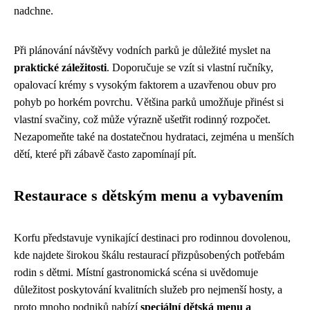
nadchne.
Při plánování návštěvy vodních parků je důležité myslet na
praktické záležitosti
. Doporučuje se vzít si vlastní ručníky,
opalovací krémy s vysokým faktorem a uzavřenou obuv pro
pohyb po horkém povrchu. Většina parků umožňuje přinést si
vlastní svačiny, což může výrazně ušetřit rodinný rozpočet.
Nezapomeňte také na dostatečnou hydrataci, zejména u menších
dětí, které při zábavě často zapomínají pít.
Restaurace s dětským menu a vybavením
Korfu představuje vynikající destinaci pro rodinnou dovolenou,
kde najdete širokou škálu restaurací přizpůsobených potřebám
rodin s dětmi. Místní gastronomická scéna si uvědomuje
důležitost poskytování kvalitních služeb pro nejmenší hosty, a
proto mnoho podniků nabízí
speciální dětská menu a