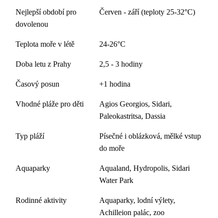
Nejlepší období pro
Červen - září (teploty 25-32°C)
dovolenou
Teplota moře v létě
24-26°C
Doba letu z Prahy
2,5 - 3 hodiny
Časový posun
+1 hodina
Vhodné pláže pro děti
Agios Georgios, Sidari,
Paleokastritsa, Dassia
Typ pláží
Písečné i oblázková, mělké vstup
do moře
Aquaparky
Aqualand, Hydropolis, Sidari
Water Park
Rodinné aktivity
Aquaparky, lodní výlety,
Achilleion palác, zoo