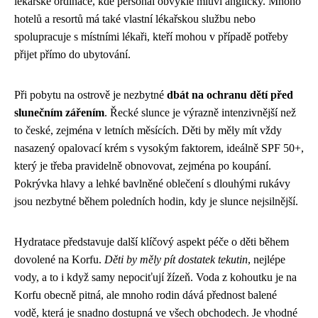
lékařské ordinace, kde personál obvykle mluví anglicky. Mnoho
hotelů a resortů má také vlastní lékařskou službu nebo
spolupracuje s místními lékaři, kteří mohou v případě potřeby
přijet přímo do ubytování.
Při pobytu na ostrově je nezbytné
dbát na ochranu dětí před
slunečním zářením
. Řecké slunce je výrazně intenzivnější než
to české, zejména v letních měsících. Děti by měly mít vždy
nasazený opalovací krém s vysokým faktorem, ideálně SPF 50+,
který je třeba pravidelně obnovovat, zejména po koupání.
Pokrývka hlavy a lehké bavlněné oblečení s dlouhými rukávy
jsou nezbytné během poledních hodin, kdy je slunce nejsilnější.
Hydratace představuje další klíčový aspekt péče o děti během
dovolené na Korfu.
Děti by měly pít dostatek tekutin
, nejlépe
vody, a to i když samy nepociťují žízeň. Voda z kohoutku je na
Korfu obecně pitná, ale mnoho rodin dává přednost balené
vodě, která je snadno dostupná ve všech obchodech. Je vhodné