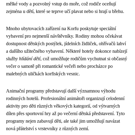
mělké vody a pozvolný vstup do moře, což rodiče oceňují
zejména u dětí, které se teprve učí plavat nebo si hrají u břehu.
Mnoho ubytovacích zařízení na Korfu poskytuje speciální
vybavení pro nejmenší návštěvníky. Rodiny mohou očekávat
dostupnost dětských postýlek, jídelních židliček, ohřívačů lahví
a dalšího užitečného vybavení. Některé hotely dokonce nabízejí
služby hlídání dětí
, což umožňuje rodičům vychutnat si občasný
večer o samotě při romantické večeři nebo procházce po
malebných uličkách korfiských vesnic.
Animační programy představují další významnou výhodu
rodinných hotelů. Profesionální animátoři organizují celodenní
aktivity pro děti různých věkových kategorií, od výtvarných
dílen přes sportovní hry až po večerní dětská představení. Tyto
programy nejen zabavují děti, ale také jim umožňují navázat
nová přátelství s vrstevníky z různých zemí.