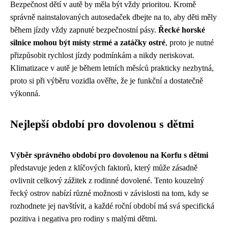
Bezpečnost dětí v autě by měla být vždy prioritou. Kromě
správně nainstalovaných autosedaček dbejte na to, aby děti měly
během jízdy vždy zapnuté bezpečnostní pásy.
Řecké horské
silnice mohou být místy strmé a zatáčky ostré
, proto je nutné
přizpůsobit rychlost jízdy podmínkám a nikdy neriskovat.
Klimatizace v autě je během letních měsíců prakticky nezbytná,
proto si při výběru vozidla ověřte, že je funkční a dostatečně
výkonná.
Nejlepší období pro dovolenou s dětmi
Výběr správného období pro dovolenou na Korfu s dětmi
představuje jeden z klíčových faktorů, který může zásadně
ovlivnit celkový zážitek z rodinné dovolené. Tento kouzelný
řecký ostrov nabízí různé možnosti v závislosti na tom, kdy se
rozhodnete jej navštívit, a každé roční období má svá specifická
pozitiva i negativa pro rodiny s malými dětmi.