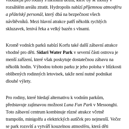
rozsáhlém areálu ztratit. Hydropolis nabízí
příjemnou atmosféru
a přátelský personál
, který dbá na bezpečnost všech
návštěvníků. Mezi hlavní atrakce patří několik rychlých
skluzavek, lenivá řeka a velký bazén s vlnami.
Kromě vodních parků nabízí Korfu také další zábavní atrakce
vhodné pro děti.
Sidari Water Park
v severní části ostrova je
menší zařízení, které však poskytuje dostatečnou zábavu na
několik hodin. Výhodou tohoto parku je jeho poloha v blízkosti
oblíbených rodinných letovisek, takže není nutné podnikat
dlouhé výlety.
Pro rodiny, které hledají alternativu k vodním parkům,
představuje zajímavou možnost
Luna Fun Park
v Messonghi.
Toto zábavní centrum kombinuje různé atrakce včetně
trampolín, minigolfu a elektrických autíček pro nejmenší. Večer
se park rozsvítí a vytváří kouzelnou atmosféru, která děti