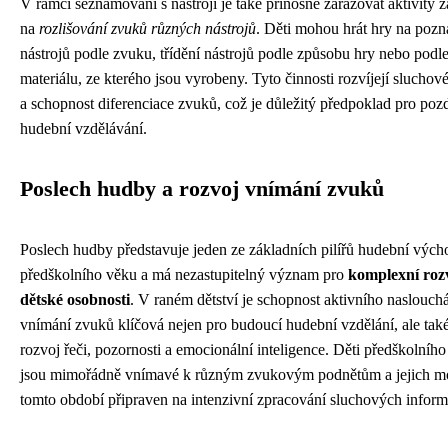
V rámci seznamování s nástroji je také přínosné zařazovat aktivity 
na
rozlišování zvuků různých nástrojů
. Děti mohou hrát hry na pozn
nástrojů podle zvuku, třídění nástrojů podle způsobu hry nebo podl
materiálu, ze kterého jsou vyrobeny. Tyto činnosti rozvíjejí sluchov
a schopnost diferenciace zvuků, což je důležitý předpoklad pro pozd
hudební vzdělávání.
Poslech hudby a rozvoj vnímání zvuků
Poslech hudby představuje jeden ze základních pilířů hudební vých
předškolního věku a má nezastupitelný význam pro
komplexní roz
dětské osobnosti
. V raném dětství je schopnost aktivního naslouchá
vnímání zvuků klíčová nejen pro budoucí hudební vzdělání, ale tak
rozvoj řeči, pozornosti a emocionální inteligence. Děti předškolníh
jsou mimořádně vnímavé k různým zvukovým podnětům a jejich mo
tomto období připraven na intenzivní zpracování sluchových inform