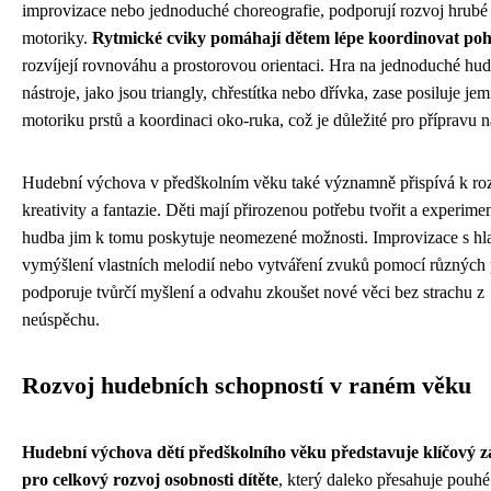
improvizace nebo jednoduché choreografie, podporují rozvoj hrubé
motoriky.
Rytmické cviky pomáhají dětem lépe koordinovat po
rozvíjejí rovnováhu a prostorovou orientaci. Hra na jednoduché hu
nástroje, jako jsou triangly, chřestítka nebo dřívka, zase posiluje je
motoriku prstů a koordinaci oko-ruka, což je důležité pro přípravu n
Hudební výchova v předškolním věku také významně přispívá k roz
kreativity a fantazie. Děti mají přirozenou potřebu tvořit a experime
hudba jim k tomu poskytuje neomezené možnosti. Improvizace s hl
vymýšlení vlastních melodií nebo vytváření zvuků pomocí různých
podporuje tvůrčí myšlení a odvahu zkoušet nové věci bez strachu z
neúspěchu.
Rozvoj hudebních schopností v raném věku
Hudební výchova dětí předškolního věku představuje klíčový z
pro celkový rozvoj osobnosti dítěte
, který daleko přesahuje pouhé