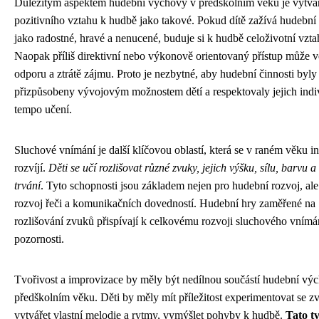
Důležitým aspektem hudební výchovy v předškolním věku je vytvá
pozitivního vztahu k hudbě jako takové. Pokud dítě zažívá hudební 
jako radostné, hravé a nenucené, buduje si k hudbě celoživotní vzta
Naopak příliš direktivní nebo výkonově orientovaný přístup může v
odporu a ztrátě zájmu. Proto je nezbytné, aby hudební činnosti byly
přizpůsobeny vývojovým možnostem dětí a respektovaly jejich indi
tempo učení.
Sluchové vnímání je další klíčovou oblastí, která se v raném věku i
rozvíjí.
Děti se učí rozlišovat různé zvuky, jejich výšku, sílu, barvu a
trvání
. Tyto schopnosti jsou základem nejen pro hudební rozvoj, ale
rozvoj řeči a komunikačních dovedností. Hudební hry zaměřené na
rozlišování zvuků přispívají k celkovému rozvoji sluchového vnímá
pozornosti.
Tvořivost a improvizace by měly být nedílnou součástí hudební vý
předškolním věku. Děti by měly mít příležitost experimentovat se z
vytvářet vlastní melodie a rytmy, vymýšlet pohyby k hudbě.
Tato t