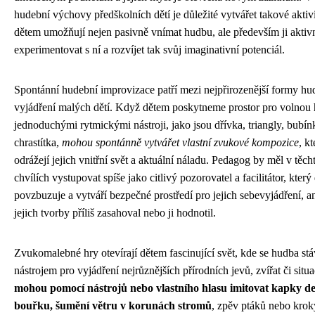
hudební výchovy předškolních dětí je důležité vytvářet takové aktivi
dětem umožňují nejen pasivně vnímat hudbu, ale především ji aktivn
experimentovat s ní a rozvíjet tak svůj imaginativní potenciál.
Spontánní hudební improvizace patří mezi nejpřirozenější formy h
vyjádření malých dětí. Když dětem poskytneme prostor pro volnou 
jednoduchými rytmickými nástroji, jako jsou dřívka, triangly, bubín
chrastítka,
mohou spontánně vytvářet vlastní zvukové kompozice
, kt
odrážejí jejich vnitřní svět a aktuální náladu. Pedagog by měl v těch
chvílích vystupovat spíše jako citlivý pozorovatel a facilitátor, který 
povzbuzuje a vytváří bezpečné prostředí pro jejich sebevyjádření, a
jejich tvorby příliš zasahoval nebo ji hodnotil.
Zvukomalebné hry otevírají dětem fascinující svět, kde se hudba st
nástrojem pro vyjádření nejrůznějších přírodních jevů, zvířat či situa
mohou pomocí nástrojů nebo vlastního hlasu imitovat kapky de
bouřku, šumění větru v korunách stromů
, zpěv ptáků nebo krok