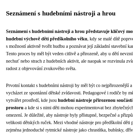
Seznámení s hudebními nástroji a hrou
Seznámení s hudebními nástroji a hrou představuje klíčový m
hudební výchově dětí předškolního věku
, kdy se malé dítě poprv
s možností aktivně tvořit hudbu a poznávat její základní stavební k
Tento proces by měl být veden citlivě a přirozeně, aby u dětí nevzni
nechuť nebo strach z hudebních aktivit, ale naopak se rozvinula zví
radost z objevování zvukového světa.
Prvotní kontakt s hudebními nástroji by měl být co nejpřirozenější a
vycházet ze spontánní dětské zvídavosti. Pedagogové i rodiče by mě
vytvářet prostředí, kde jsou
hudební nástroje přirozenou součástí
prostoru
a kde si s nimi děti mohou experimentovat bez zbytečnýc
omezení. Je důležité, aby nástroje byly přístupné, bezpečné a přizp
velikosti dětských ruček. Mezi vhodné nástroje pro předškolní děti p
zejména jednoduché rytmické nástroje jako chrastítka, bubínky, dřív