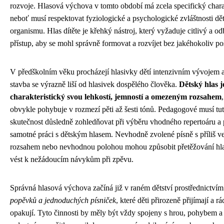
rozvoje. Hlasová výchova v tomto období má zcela specifický chara
neboť musí respektovat fyziologické a psychologické zvláštnosti dě
organismu. Hlas dítěte je křehký nástroj, který vyžaduje citlivý a o
přístup, aby se mohl správně formovat a rozvíjet bez jakéhokoliv po
V předškolním věku procházejí hlasivky dětí intenzivním vývojem a
stavba se výrazně liší od hlasivek dospělého člověka.
Dětský hlas j
charakteristický svou lehkostí, jemností a omezeným rozsahem
obvykle pohybuje v rozmezí pěti až šesti tónů. Pedagogové musí tu
skutečnost důsledně zohledňovat při výběru vhodného repertoáru a 
samotné práci s dětským hlasem. Nevhodně zvolené písně s příliš 
rozsahem nebo nevhodnou polohou mohou způsobit přetěžování hla
vést k nežádoucím návykům při zpěvu.
Správná hlasová výchova začíná již v raném dětství prostřednictví
popěvků a jednoduchých písniček
, které děti přirozeně přijímají a r
opakují. Tyto činnosti by měly být vždy spojeny s hrou, pohybem a