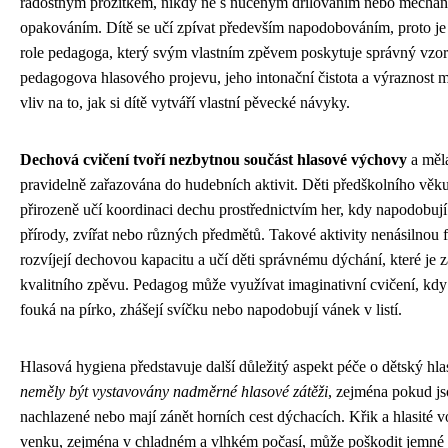
radostným prožitkem, nikdy ne s nuceným drilováním nebo mecha
opakováním. Dítě se učí zpívat především napodobováním, proto je
role pedagoga, který svým vlastním zpěvem poskytuje správný vzor
pedagogova hlasového projevu, jeho intonační čistota a výraznost m
vliv na to, jak si dítě vytváří vlastní pěvecké návyky.
Dechová cvičení tvoří nezbytnou součást hlasové výchovy
a měl
pravidelně zařazována do hudebních aktivit. Děti předškolního věku
přirozeně učí koordinaci dechu prostřednictvím her, kdy napodobuj
přírody, zvířat nebo různých předmětů. Takové aktivity nenásilnou
rozvíjejí dechovou kapacitu a učí děti správnému dýchání, které je
kvalitního zpěvu. Pedagog může využívat imaginativní cvičení, kdy
fouká na pírko, zhášejí svíčku nebo napodobují vánek v listí.
Hlasová hygiena představuje další důležitý aspekt péče o dětský hla
neměly být vystavovány nadměrné hlasové zátěži
, zejména pokud j
nachlazené nebo mají zánět horních cest dýchacích. Křik a hlasité v
venku, zejména v chladném a vlhkém počasí, může poškodit jemné 