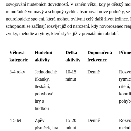
osvojování hudebních dovedností. V raném věku, kdy je dětský mo
mimořádně vnímavý a schopný rychle absorbovat nové podněty, se 
neurologické spojení, která mohou ovlivnit celý další život jedince
schopnosti se začínají rozvíjet již od narození, kdy novorozenec rea
zvuky, melodie a rytmy, které slyšel již v prenatálním období.
Věková
Hudební
Délka
Doporučená
Příno
kategorie
aktivity
aktivity
frekvence
3-4 roky
Jednoduché
10-15
Denně
Rozvo
říkanky,
minut
rytmi
tleskání,
cítění,
pohybové
koord
hry s
pohyb
hudbou
4-5 let
Zpěv
15-20
Denně
Rozvo
písniček, hra
minut
melod