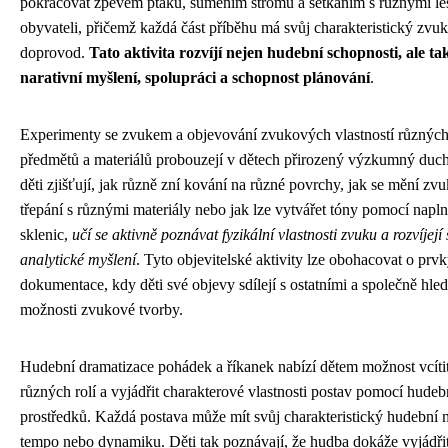
pokračovat zpěvem ptáků, šuměním stromů a setkáním s různými le
obyvateli, přičemž každá část příběhu má svůj charakteristický zvu
doprovod.
Tato aktivita rozvíjí nejen hudební schopnosti, ale ta
narativní myšlení, spolupráci a schopnost plánování
.
Experimenty se zvukem a objevování zvukových vlastností různýc
předmětů a materiálů probouzejí v dětech přirozený výzkumný duc
děti zjišťují, jak různě zní kování na různé povrchy, jak se mění zvu
třepání s různými materiály nebo jak lze vytvářet tóny pomocí napl
sklenic,
učí se aktivně poznávat fyzikální vlastnosti zvuku a rozvíjejí
analytické myšlení
. Tyto objevitelské aktivity lze obohacovat o prv
dokumentace, kdy děti své objevy sdílejí s ostatními a společně hled
možnosti zvukové tvorby.
Hudební dramatizace pohádek a říkanek nabízí dětem možnost vcítit
různých rolí a vyjádřit charakterové vlastnosti postav pomocí hudeb
prostředků. Každá postava může mít svůj charakteristický hudební 
tempo nebo dynamiku. Děti tak poznávají, že hudba dokáže vyjádři