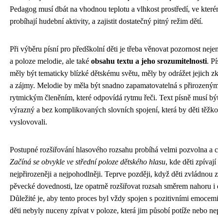
Pedagog musí dbát na vhodnou teplotu a vlhkost prostředí, ve kter
probíhají hudební aktivity, a zajistit dostatečný pitný režim dětí.
Při výběru písní pro předškolní děti je třeba věnovat pozornost neje
a poloze melodie, ale také
obsahu textu a jeho srozumitelnosti
. P
měly být tematicky blízké dětskému světu, měly by odrážet jejich z
a zájmy. Melodie by měla být snadno zapamatovatelná s přirozený
rytmickým členěním, které odpovídá rytmu řeči. Text písně musí být
výrazný a bez komplikovaných slovních spojení, která by děti těžko
vyslovovali.
Postupné rozšiřování hlasového rozsahu probíhá velmi pozvolna a ci
Začíná se obvykle ve střední poloze dětského hlasu
, kde děti zpívají
nejpřirozeněji a nejpohodlněji. Teprve později, když děti zvládnou 
pěvecké dovednosti, lze opatrně rozšiřovat rozsah směrem nahoru i 
Důležité je, aby tento proces byl vždy spojen s pozitivními emocem
děti nebyly nuceny zpívat v poloze, která jim působí potíže nebo ne