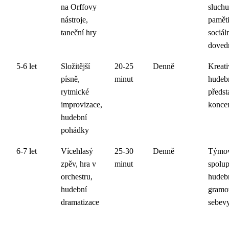
na Orffovy
sluchu
nástroje,
paměti
taneční hry
sociál
doved
5-6 let
Složitější
20-25
Denně
Kreati
písně,
minut
hudeb
rytmické
předst
improvizace,
konce
hudební
pohádky
6-7 let
Vícehlasý
25-30
Denně
Týmo
zpěv, hra v
minut
spolup
orchestru,
hudeb
hudební
gramot
dramatizace
sebevy