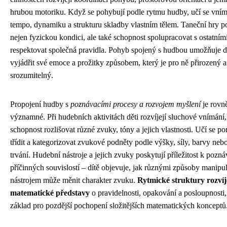
hrubou motoriku. Když se pohybují podle rytmu hudby, učí se vním
tempo, dynamiku a strukturu skladby vlastním tělem. Taneční hry p
nejen fyzickou kondici, ale také schopnost spolupracovat s ostatním
respektovat společná pravidla. Pohyb spojený s hudbou umožňuje 
vyjádřit své emoce a prožitky způsobem, který je pro ně přirozený a
srozumitelný.
Propojení hudby s
poznávacími procesy a rozvojem myšlení
je rovn
významné. Při hudebních aktivitách děti rozvíjejí sluchové vnímání,
schopnost rozlišovat různé zvuky, tóny a jejich vlastnosti. Učí se p
třídit a kategorizovat zvukové podněty podle výšky, síly, barvy neb
trvání. Hudební nástroje a jejich zvuky poskytují příležitost k pozná
příčinných souvislostí – dítě objevuje, jak různými způsoby manipu
nástrojem může měnit charakter zvuku.
Rytmické struktury rozvíj
matematické představy
o pravidelnosti, opakování a posloupnosti,
základ pro pozdější pochopení složitějších matematických konceptů