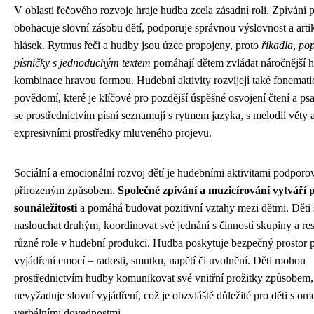
V oblasti řečového rozvoje hraje hudba zcela zásadní roli. Zpívání 
obohacuje slovní zásobu dětí, podporuje správnou výslovnost a arti
hlásek. Rytmus řeči a hudby jsou úzce propojeny, proto
říkadla, po
písničky s jednoduchým textem
pomáhají dětem zvládat náročnější 
kombinace hravou formou. Hudební aktivity rozvíjejí také fonemati
povědomí, které je klíčové pro pozdější úspěšné osvojení čtení a psa
se prostřednictvím písní seznamují s rytmem jazyka, s melodií věty a
expresivními prostředky mluveného projevu.
Sociální a emocionální rozvoj dětí je hudebními aktivitami podporo
přirozeným způsobem.
Společné zpívání a muzicírování vytváří p
sounáležitosti
a pomáhá budovat pozitivní vztahy mezi dětmi. Děti 
naslouchat druhým, koordinovat své jednání s činností skupiny a re
různé role v hudební produkci. Hudba poskytuje bezpečný prostor 
vyjádření emocí – radosti, smutku, napětí či uvolnění. Děti mohou
prostřednictvím hudby komunikovat své vnitřní prožitky způsobem,
nevyžaduje slovní vyjádření, což je obzvláště důležité pro děti s o
verbálními dovednostmi.