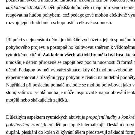
každodenních aktivit
. Děti předškolního věku mají přirozenou tende
reagovat na hudbu pohybem, což pedagogové mohou efektivně využ
rozvoji jejich hudebních schopností i celkové osobnosti.
Při práci s nejmenšími dětmi je důležité vycházet z jejich spontánní
pohybového projevu a postupně ho kultivovat směrem k vědomém
rytmickému cítění.
Základem všech aktivit by měla být hra
, která
umožňuje dětem přirozeně se zapojit bez pocitu nucenosti či formál
učení. Pedagog by měl vytvářet situace, kdy děti mohou svobodně
experimentovat s různými typy pohybu v reakci na hudební podněty
Například při poslechu pomalé melodie se mohou pohybovat jako v
sloni, zatímco rychlá hudba je může inspirovat k napodobování leh
motýlů nebo skákajících zajíčků.
Důležitým aspektem rytmických aktivit je
propojení hudby s konkré
pohybovými vzorci
, které děti postupně internalizují. Tleskání do ry
dupání, pleskání do kolen či kývání tělem představují základní form