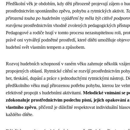
Předškolní věk je obdobím, kdy děti přirozeně projevují zájem o h
prostřednictvím spontánního zpěvu, pohybu a rytmických aktivit.
Ta
přirozená touha po hudebním vyjádření by měla být citlivě podpor
rozvíjena
prostřednictvím vhodně zvolených pedagogických přístup
Pedagogové a rodiče hrají v tomto procesu nezastupitelnou roli, pro
právě oni vytvářejí podnětné prostředí, které dítěti umožňuje objevo
hudební svět vlastním tempem a způsobem.
Rozvoj hudebních schopností v raném věku zahrnuje několik vzáj
propojených oblastí. Rytmické cítění se rozvíjí prostřednictvím po
her, tleskání, dupání a práce s jednoduchými rytmickými nástroji. Dě
předškolního věku mají přirozenou potřebu pohybu, kterou lze velm
efektivně propojit s hudebními aktivitami.
Melodické vnímání se p
zdokonaluje prostřednictvím poslechu písní, jejich opakování a
vlastního zpěvu
, přičemž je důležité respektovat individuální hlas
každého dítěte.