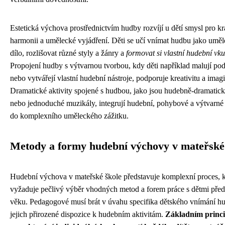
Estetická výchova prostřednictvím hudby rozvíjí u dětí smysl pro kr
harmonii a umělecké vyjádření. Děti se učí vnímat hudbu jako umě
dílo, rozlišovat různé styly a žánry a
formovat si vlastní hudební vku
Propojení hudby s výtvarnou tvorbou, kdy děti například malují po
nebo vytvářejí vlastní hudební nástroje, podporuje kreativitu a imagi
Dramatické aktivity spojené s hudbou, jako jsou hudebně-dramatick
nebo jednoduché muzikály, integrují hudební, pohybové a výtvarné
do komplexního uměleckého zážitku.
Metody a formy hudební výchovy v mateřské
Hudební výchova v mateřské škole představuje komplexní proces, k
vyžaduje pečlivý výběr vhodných metod a forem práce s dětmi pře
věku. Pedagogové musí brát v úvahu specifika dětského vnímání h
jejich přirozené dispozice k hudebním aktivitám.
Základním princ