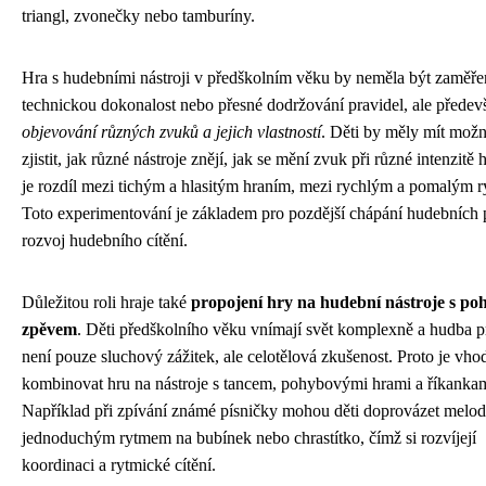
triangl, zvonečky nebo tamburíny.
Hra s hudebními nástroji v předškolním věku by neměla být zaměře
technickou dokonalost nebo přesné dodržování pravidel, ale předev
objevování různých zvuků a jejich vlastností
. Děti by měly mít možn
zjistit, jak různé nástroje znějí, jak se mění zvuk při různé intenzitě 
je rozdíl mezi tichým a hlasitým hraním, mezi rychlým a pomalým 
Toto experimentování je základem pro pozdější chápání hudebních
rozvoj hudebního cítění.
Důležitou roli hraje také
propojení hry na hudební nástroje s p
zpěvem
. Děti předškolního věku vnímají svět komplexně a hudba p
není pouze sluchový zážitek, ale celotělová zkušenost. Proto je vho
kombinovat hru na nástroje s tancem, pohybovými hrami a říkankam
Například při zpívání známé písničky mohou děti doprovázet melod
jednoduchým rytmem na bubínek nebo chrastítko, čímž si rozvíjejí
koordinaci a rytmické cítění.