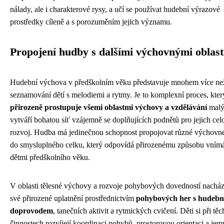
nálady, ale i charakterové rysy, a učí se používat hudební výrazové
prostředky cíleně a s porozuměním jejich významu.
Propojení hudby s dalšími výchovnými oblas
Hudební výchova v předškolním věku představuje mnohem více ne
seznamování dětí s melodiemi a rytmy. Je to komplexní proces, kter
přirozeně prostupuje všemi oblastmi výchovy a vzdělávání
malýc
vytváří bohatou síť vzájemně se doplňujících podnětů pro jejich celo
rozvoj. Hudba má jedinečnou schopnost propojovat různé výchovné
do smysluplného celku, který odpovídá přirozenému způsobu vnímá
dětmi předškolního věku.
V oblasti tělesné výchovy a rozvoje pohybových dovedností nachá
své přirozené uplatnění prostřednictvím
pohybových her s hudeb
doprovodem
, tanečních aktivit a rytmických cvičení. Děti si při těc
činnostech rozvíjejí koordinaci pohybů, prostorovou orientaci a jem