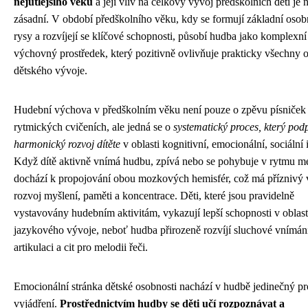
nejútlejšího věku
a její vliv na celkový vývoj předškolních dětí je 
zásadní. V období předškolního věku, kdy se formují základní osob
rysy a rozvíjejí se klíčové schopnosti, působí hudba jako komplexní
výchovný prostředek, který pozitivně ovlivňuje prakticky všechny o
dětského vývoje.
Hudební výchova v předškolním věku není pouze o zpěvu písniček 
rytmických cvičeních, ale jedná se o
systematický proces, který pod
harmonický rozvoj dítěte
v oblasti kognitivní, emocionální, sociální 
Když dítě aktivně vnímá hudbu, zpívá nebo se pohybuje v rytmu me
dochází k propojování obou mozkových hemisfér, což má příznivý v
rozvoj myšlení, paměti a koncentrace. Děti, které jsou pravidelně
vystavovány hudebním aktivitám, vykazují lepší schopnosti v oblast
jazykového vývoje, neboť hudba přirozeně rozvíjí sluchové vnímán
artikulaci a cit pro melodii řeči.
Emocionální stránka dětské osobnosti nachází v hudbě jedinečný pr
vyjádření.
Prostřednictvím hudby se děti učí rozpoznávat a