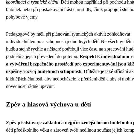
koordinaci a rytmické cítění
. Děti mohou například při pochodu hrá
bubínek nebo při poskakování třást chřestidly, čímž propojují sluch
pohybové vjemy.
Pedagogové by měli při plánování rytmických aktivit zohledňovat
individuální tempo a schopnosti jednotlivých dětí. Ne všechny děti 
hudbu stejně rychle a některé potřebují více času na zpracování hu
podnětů a jejich převedení do pohybu.
Respekt k individuálním r
a vytváření bezpečného prostředí pro experimentování jsou klí
úspěšný rozvoj hudebních schopností
. Důležité je také střídání a
klidnějších činností, aby nedocházelo k přetížení dětí a aby si mohl
dovednosti řádně upevnit.
Zpěv a hlasová výchova u dětí
Zpěv představuje základní a nejpřirozenější formu hudebního
dětí předškolního věku a zároveň tvoří nedílnou součást jejich kom