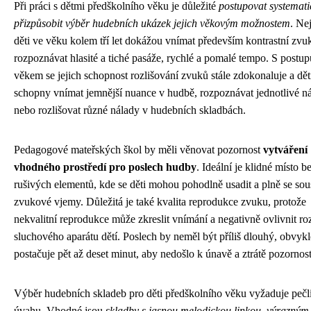
Při práci s dětmi předškolního věku je důležité
postupovat systemati
přizpůsobit výběr hudebních ukázek jejich věkovým možnostem
. Ne
děti ve věku kolem tří let dokážou vnímat především kontrastní zvu
rozpoznávat hlasité a tiché pasáže, rychlé a pomalé tempo. S postup
věkem se jejich schopnost rozlišování zvuků stále zdokonaluje a dět
schopny vnímat jemnější nuance v hudbě, rozpoznávat jednotlivé ná
nebo rozlišovat různé nálady v hudebních skladbách.
Pedagogové mateřských škol by měli věnovat pozornost
vytváření
vhodného prostředí pro poslech hudby
. Ideální je klidné místo b
rušivých elementů, kde se děti mohou pohodlně usadit a plně se sous
zvukové vjemy. Důležitá je také kvalita reprodukce zvuku, protože
nekvalitní reprodukce může zkreslit vnímání a negativně ovlivnit ro
sluchového aparátu dětí. Poslech by neměl být příliš dlouhý, obvykl
postačuje pět až deset minut, aby nedošlo k únavě a ztrátě pozornost
Výběr hudebních skladeb pro děti předškolního věku vyžaduje pečl
úvahu. Vhodné jsou
skladby s jasnou melodickou linkou, výrazný