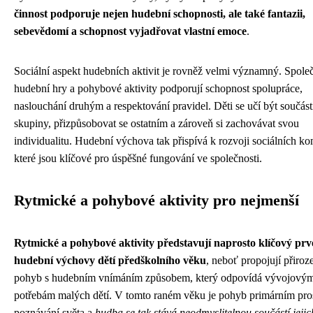
činnost podporuje nejen hudební schopnosti, ale také fantazii,
sebevědomí a schopnost vyjadřovat vlastní emoce
.
Sociální aspekt hudebních aktivit je rovněž velmi významný. Spole
hudební hry a pohybové aktivity podporují schopnost spolupráce,
naslouchání druhým a respektování pravidel. Děti se učí být součást
skupiny, přizpůsobovat se ostatním a zároveň si zachovávat svou
individualitu. Hudební výchova tak přispívá k rozvoji sociálních ko
které jsou klíčové pro úspěšné fungování ve společnosti.
Rytmické a pohybové aktivity pro nejmenší
Rytmické a pohybové aktivity představují naprosto klíčový prv
hudební výchovy dětí předškolního věku
, neboť propojují přiroz
pohyb s hudebním vnímáním způsobem, který odpovídá vývojový
potřebám malých dětí. V tomto raném věku je pohyb primárním pr
poznávání světa a
hudba se tak stává neodmyslitelnou součástí jejic