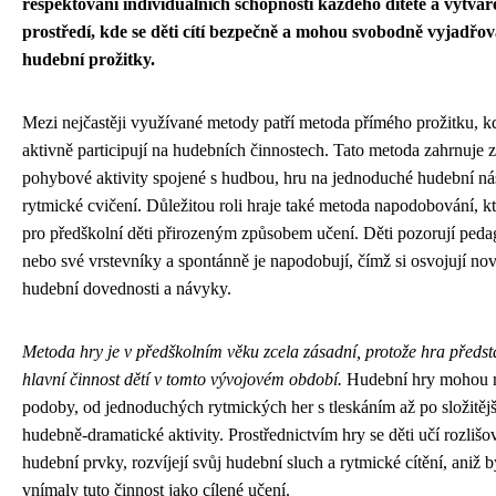
respektování individuálních schopností každého dítěte a vytvář
prostředí, kde se děti cítí bezpečně a mohou svobodně vyjadřov
hudební prožitky.
Mezi nejčastěji využívané metody patří metoda přímého prožitku, k
aktivně participují na hudebních činnostech. Tato metoda zahrnuje 
pohybové aktivity spojené s hudbou, hru na jednoduché hudební nás
rytmické cvičení. Důležitou roli hraje také metoda napodobování, kt
pro předškolní děti přirozeným způsobem učení. Děti pozorují ped
nebo své vrstevníky a spontánně je napodobují, čímž si osvojují no
hudební dovednosti a návyky.
Metoda hry je v předškolním věku zcela zásadní, protože hra předst
hlavní činnost dětí v tomto vývojovém období.
Hudební hry mohou m
podoby, od jednoduchých rytmických her s tleskáním až po složitějš
hudebně-dramatické aktivity. Prostřednictvím hry se děti učí rozlišo
hudební prvky, rozvíjejí svůj hudební sluch a rytmické cítění, aniž b
vnímaly tuto činnost jako cílené učení.