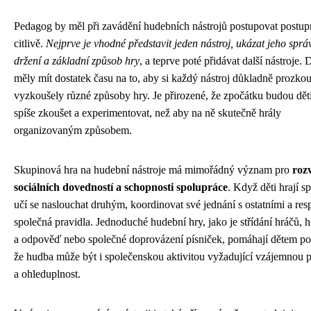
Pedagog by měl při zavádění hudebních nástrojů postupovat postup
citlivě.
Nejprve je vhodné představit jeden nástroj, ukázat jeho sprá
držení a základní způsob hry
, a teprve poté přidávat další nástroje. 
měly mít dostatek času na to, aby si každý nástroj důkladně prozko
vyzkoušely různé způsoby hry. Je přirozené, že zpočátku budou děti
spíše zkoušet a experimentovat, než aby na ně skutečně hrály
organizovaným způsobem.
Skupinová hra na hudební nástroje má mimořádný význam pro
roz
sociálních dovedností a schopnosti spolupráce
. Když děti hrají s
učí se naslouchat druhým, koordinovat své jednání s ostatními a res
společná pravidla. Jednoduché hudební hry, jako je střídání hráčů, h
a odpověď nebo společné doprovázení písniček, pomáhají dětem po
že hudba může být i společenskou aktivitou vyžadující vzájemnou 
a ohleduplnost.