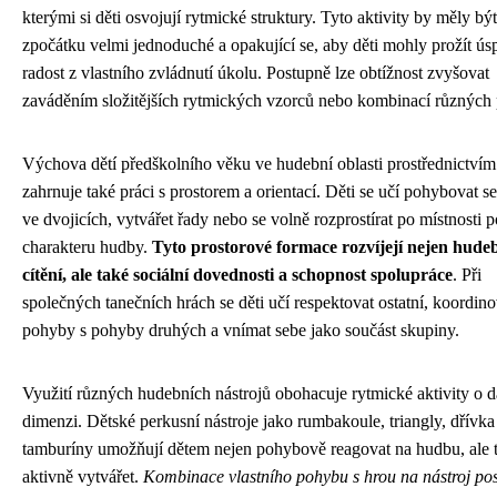
kterými si děti osvojují rytmické struktury. Tyto aktivity by měly být
zpočátku velmi jednoduché a opakující se, aby děti mohly prožít ús
radost z vlastního zvládnutí úkolu. Postupně lze obtížnost zvyšovat
zaváděním složitějších rytmických vzorců nebo kombinací různých
Výchova dětí předškolního věku ve hudební oblasti prostřednictví
zahrnuje také práci s prostorem a orientací. Děti se učí pohybovat s
ve dvojicích, vytvářet řady nebo se volně rozprostírat po místnosti 
charakteru hudby.
Tyto prostorové formace rozvíjejí nejen hude
cítění, ale také sociální dovednosti a schopnost spolupráce
. Při
společných tanečních hrách se děti učí respektovat ostatní, koordino
pohyby s pohyby druhých a vnímat sebe jako součást skupiny.
Využití různých hudebních nástrojů obohacuje rytmické aktivity o d
dimenzi. Dětské perkusní nástroje jako rumbakoule, triangly, dřívk
tamburíny umožňují dětem nejen pohybově reagovat na hudbu, ale t
aktivně vytvářet.
Kombinace vlastního pohybu s hrou na nástroj pos