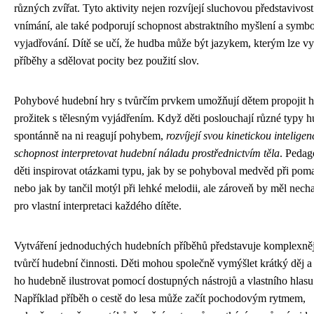
různých zvířat. Tyto aktivity nejen rozvíjejí sluchovou představivost
vnímání, ale také podporují schopnost abstraktního myšlení a symb
vyjadřování. Dítě se učí, že hudba může být jazykem, kterým lze v
příběhy a sdělovat pocity bez použití slov.
Pohybové hudební hry s tvůrčím prvkem umožňují dětem propojit 
prožitek s tělesným vyjádřením. Když děti poslouchají různé typy 
spontánně na ni reagují pohybem,
rozvíjejí svou kinetickou inteligen
schopnost interpretovat hudební náladu prostřednictvím těla
. Peda
děti inspirovat otázkami typu, jak by se pohyboval medvěd při pom
nebo jak by tančil motýl při lehké melodii, ale zároveň by měl necha
pro vlastní interpretaci každého dítěte.
Vytváření jednoduchých hudebních příběhů představuje komplexněj
tvůrčí hudební činnosti. Děti mohou společně vymýšlet krátký děj a
ho hudebně ilustrovat pomocí dostupných nástrojů a vlastního hlasu
Například příběh o cestě do lesa může začít pochodovým rytmem,