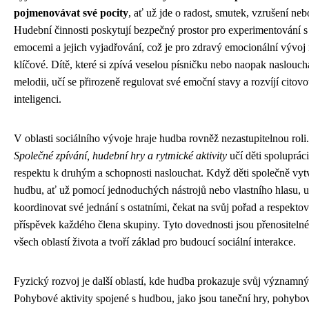
pojmenovávat své pocity
, ať už jde o radost, smutek, vzrušení neb
Hudební činnosti poskytují bezpečný prostor pro experimentování 
emocemi a jejich vyjadřování, což je pro zdravý emocionální vývoj
klíčové. Dítě, které si zpívá veselou písničku nebo naopak naslouch
melodii, učí se přirozeně regulovat své emoční stavy a rozvíjí citov
inteligenci.
V oblasti sociálního vývoje hraje hudba rovněž nezastupitelnou roli.
Společné zpívání, hudební hry a rytmické aktivity
učí děti spolupráci
respektu k druhým a schopnosti naslouchat. Když děti společně vyt
hudbu, ať už pomocí jednoduchých nástrojů nebo vlastního hlasu, u
koordinovat své jednání s ostatními, čekat na svůj pořad a respektov
příspěvek každého člena skupiny. Tyto dovednosti jsou přenositeln
všech oblastí života a tvoří základ pro budoucí sociální interakce.
Fyzický rozvoj je další oblastí, kde hudba prokazuje svůj významný
Pohybové aktivity spojené s hudbou, jako jsou taneční hry, pohybo