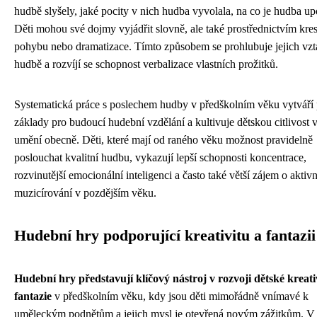
hudbě slyšely, jaké pocity v nich hudba vyvolala, na co je hudba u
Děti mohou své dojmy vyjádřit slovně, ale také prostřednictvím kre
pohybu nebo dramatizace. Tímto způsobem se prohlubuje jejich vzt
hudbě a rozvíjí se schopnost verbalizace vlastních prožitků.
Systematická práce s poslechem hudby v předškolním věku vytváří
základy pro budoucí hudební vzdělání a kultivuje dětskou citlivost 
umění obecně. Děti, které mají od raného věku možnost pravidelně
poslouchat kvalitní hudbu, vykazují lepší schopnosti koncentrace,
rozvinutější emocionální inteligenci a často také větší zájem o aktivn
muzicírování v pozdějším věku.
Hudební hry podporující kreativitu a fantazii
Hudební hry představují klíčový nástroj v rozvoji dětské kreati
fantazie
v předškolním věku, kdy jsou děti mimořádně vnímavé k
uměleckým podnětům a jejich mysl je otevřená novým zážitkům. V