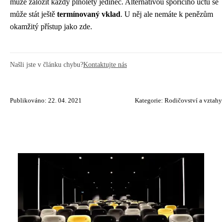
může založit každý plnoletý jedinec. Alternativou spořicího účtu se
může stát ještě
termínovaný vklad
. U něj ale nemáte k penězům
okamžitý přístup jako zde.
Našli jste v článku chybu?
Kontaktujte nás
Publikováno: 22. 04. 2021
Kategorie:
Rodičovství a vztahy