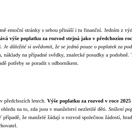
ě emoční stránky s sebou přináší i tu finanční. Jedním z výda
ává výše poplatku za rozvod stejná jako v předchozím roce
d.
Je důležité si uvědomit, že se jedná pouze o poplatek za po
, náklady na případné svědky, znalecké posudky a podobně. T
padě potřeby se poradit s odborníkem.
 v předchozích letech.
Výše poplatku za rozvod v roce 2025 
 ohledu na to, zda jsou v manželství nezletilé děti.
Snížení pop
 V případě, že manželé žádají o rozvod společnou žádostí, hra
hovatel.