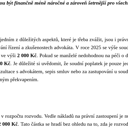
hou být finančně méně náročné a zároveň šetrnější pro všec
dním z důležitých aspektů, které je třeba zvážit, jsou i práv
 trvání řízení a zkušenostech advokáta. V roce 2025 se výše so
e ve výši
2 000 Kč
. Pokud se manželé nedohodnou na péči o d
00 Kč
. Je důležité si uvědomit, že soudní poplatek je pouze 
zultace s advokátem, sepis smluv nebo za zastupování u soud
emným překvapením.
 rozpočtu rozvodu. Vedle nákladů na právní zastoupení je nut
2 000 Kč
. Tato částka se hradí bez ohledu na to, zda je rozvo