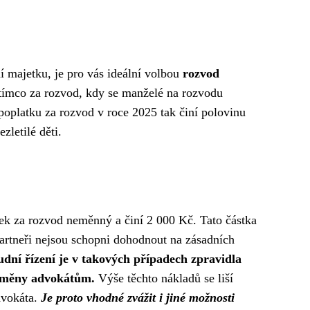
í majetku, je pro vás ideální volbou
rozvod
Zatímco za rozvod, kdy se manželé na rozvodu
poplatku za rozvod v roce 2025 tak činí polovinu
zletilé děti.
tek za rozvod neměnný a činí 2 000 Kč. Tato částka
artneři nejsou schopni dohodnout na zásadních
udní řízení je v takových případech zpravidla
 odměny advokátům.
Výše těchto nákladů se liší
advokáta.
Je proto vhodné zvážit i jiné možnosti