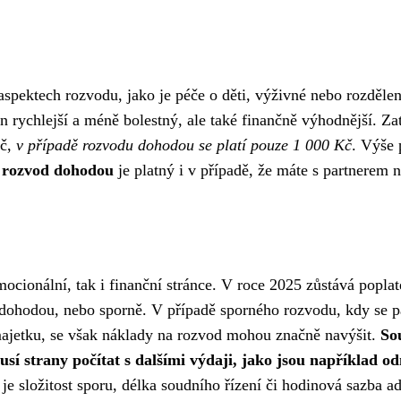
spektech rozvodu, jako je péče o děti, výživné nebo rozdělen
n rychlejší a méně bolestný, ale také finančně výhodnější. 
Kč,
v případě rozvodu dohodou se platí pouze 1 000 Kč
. Výše 
a rozvod dohodou
je platný i v případě, že máte s partnerem ne
ocionální, tak i finanční stránce. V roce 2025 zůstává popla
í dohodou, nebo sporně. V případě sporného rozvodu, kdy se p
 majetku, se však náklady na rozvod mohou značně navýšit.
So
usí strany počítat s dalšími výdaji, jako jsou například
 je složitost sporu, délka soudního řízení či hodinová sazba 