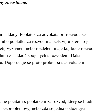
hny zúčastněné.
ní náklady. Poplatek za advokáta při rozvodu se
udního poplatku za rozvod manželství, u kterého je
ěti, výživném nebo rozdělení majetku, bude rozvod
jedním z nákladů spojených s rozvodem. Další
u. Doporučuje se proto probrat si s advokátem
né počítat i s poplatkem za rozvod, který se hradí
d bezproblémový, nebo zda se jedná o složitější