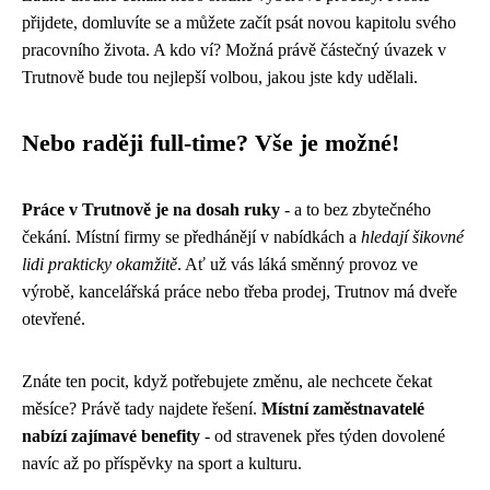
přijdete, domluvíte se a můžete začít psát novou kapitolu svého
pracovního života. A kdo ví? Možná právě částečný úvazek v
Trutnově bude tou nejlepší volbou, jakou jste kdy udělali.
Nebo raději full-time? Vše je možné!
Práce v Trutnově je na dosah ruky
- a to bez zbytečného
čekání. Místní firmy se předhánějí v nabídkách a
hledají šikovné
lidi prakticky okamžitě
. Ať už vás láká směnný provoz ve
výrobě, kancelářská práce nebo třeba prodej, Trutnov má dveře
otevřené.
Znáte ten pocit, když potřebujete změnu, ale nechcete čekat
měsíce? Právě tady najdete řešení.
Místní zaměstnavatelé
nabízí zajímavé benefity
- od stravenek přes týden dovolené
navíc až po příspěvky na sport a kulturu.