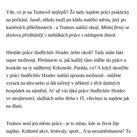
Víte, co je na Trutnově nejlepší? Že tady najdete práci prakticky
na počkání. Jasně, někdo touží po klidu malého města, jiný po
kariérních příležitostech - a Trutnov nabízí obojí.
Místní firmy se
doslova předhánějí v nabídkách práce s nástupem ihned
.
Hledáte
práce Jindřichův Hradec
nebo okolí? Tady máte fakt
super možnosti. Představte si, jak každý ráno míříte do práce a
koukáte na ty nádherný Krkonoše. Paráda, co? A když skončíte
v práci Jindřichův Hradec nabízí spoustu možností - můžete
vyrazit na túru nebo si dát točený v některý z těch útulných
hospůdek na náměstí. Ať už vás láká práce Jindřichův Hradec
ve strojírenství, službách nebo třeba v IT, všechno tu najdete jak
na dlani.
Trutnov není jen město práce - je to místo, kde se život žije
naplno. Kulturní akce, festivaly, sport... A ta nezaměstnanost? Ta