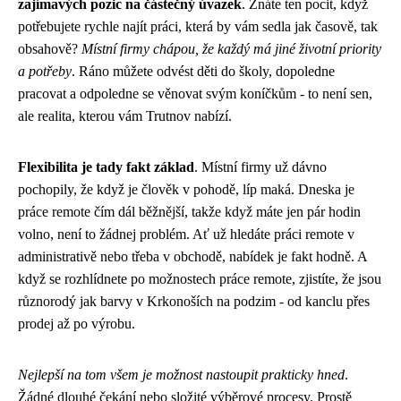
zajímavých pozic na částečný úvazek
. Znáte ten pocit, když
potřebujete rychle najít práci, která by vám sedla jak časově, tak
obsahově?
Místní firmy chápou, že každý má jiné životní priority
a potřeby
. Ráno můžete odvést děti do školy, dopoledne
pracovat a odpoledne se věnovat svým koníčkům - to není sen,
ale realita, kterou vám Trutnov nabízí.
Flexibilita je tady fakt základ
. Místní firmy už dávno
pochopily, že když je člověk v pohodě, líp maká. Dneska je
práce remote
čím dál běžnější, takže když máte jen pár hodin
volno, není to žádnej problém. Ať už hledáte práci remote v
administrativě nebo třeba v obchodě, nabídek je fakt hodně. A
když se rozhlídnete po možnostech práce remote, zjistíte, že jsou
různorodý jak barvy v Krkonoších na podzim - od kanclu přes
prodej až po výrobu.
Nejlepší na tom všem je možnost nastoupit prakticky hned
.
Žádné dlouhé čekání nebo složité výběrové procesy. Prostě