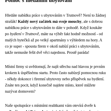
Pomoc s hledáním ubytování
Hledáte
nabídku práce s ubytováním
v Trutnově? Není to žádnej
strašák!
Každý nový začátek má svoje mouchy
, ale s dobrou
nabídkou práce s ubytováním to dáte v pohodě. Když koukáte
po
bydlení v Trutnově
, máte na výběr fakt hodně možností - od
malých bytečků až po velký apartmány s výhledem na hory. A
co je super - spousta firem v okolí nabízí práci s ubytováním,
takže nemusíte řešit dvě věci najednou. Prostě paráda!
Místní firmy si uvědomují, že najít střechu nad hlavou je prvním
krokem k úspěšnému startu. Proto často nabízejí pomocnou ruku
- někdy dokonce i firemní ubytovny nebo příspěvek na bydlení.
Znáte ten pocit, když konečně najdete místo, které můžete
nazývat domovem?
Naše spolupráce s místními realitkami vám otevírá dveře k