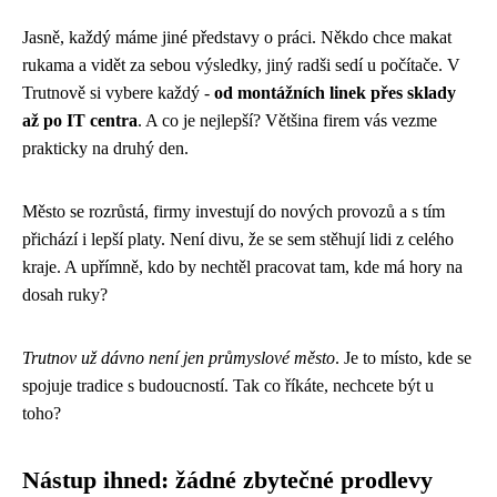
Jasně, každý máme jiné představy o práci. Někdo chce makat
rukama a vidět za sebou výsledky, jiný radši sedí u počítače. V
Trutnově si vybere každý -
od montážních linek přes sklady
až po IT centra
. A co je nejlepší? Většina firem vás vezme
prakticky na druhý den.
Město se rozrůstá, firmy investují do nových provozů a s tím
přichází i lepší platy. Není divu, že se sem stěhují lidi z celého
kraje. A upřímně, kdo by nechtěl pracovat tam, kde má hory na
dosah ruky?
Trutnov už dávno není jen průmyslové město
. Je to místo, kde se
spojuje tradice s budoucností. Tak co říkáte, nechcete být u
toho?
Nástup ihned: žádné zbytečné prodlevy