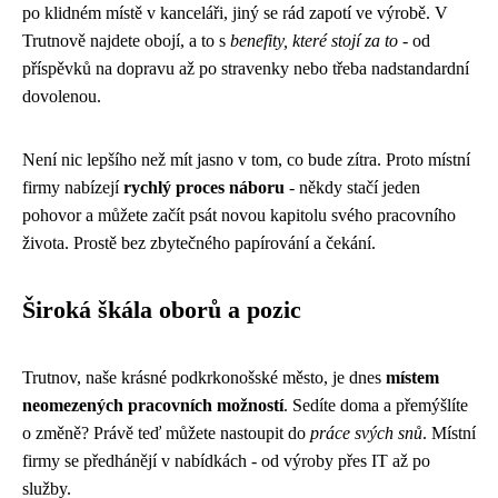
po klidném místě v kanceláři, jiný se rád zapotí ve výrobě. V
Trutnově najdete obojí, a to s
benefity, které stojí za to
- od
příspěvků na dopravu až po stravenky nebo třeba nadstandardní
dovolenou.
Není nic lepšího než mít jasno v tom, co bude zítra. Proto místní
firmy nabízejí
rychlý proces náboru
- někdy stačí jeden
pohovor a můžete začít psát novou kapitolu svého pracovního
života. Prostě bez zbytečného papírování a čekání.
Široká škála oborů a pozic
Trutnov, naše krásné podkrkonošské město, je dnes
místem
neomezených pracovních možností
. Sedíte doma a přemýšlíte
o změně? Právě teď můžete nastoupit do
práce svých snů
. Místní
firmy se předhánějí v nabídkách - od výroby přes IT až po
služby.