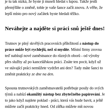
je tu tak nízká, že byste ji museli hledat s lupou. Takže jestli
přemýšlíte o změně, tohle je vaše šance začít znovu. A věřte, že
lepší místo pro nový začátek byste hledali těžko.
Neváhejte a najděte si práci snů ještě dnes!
Trutnov je plný skvělých pracovních příležitostí a
nástup do
práce může být rychlejší, než si myslíte
. Místní firmy zrovna
teď nabírají nové zaměstnance do různých oborů - od výroby
přes služby až po kancelářskou práci. Znáte ten pocit, když už
ve stávající práci nemůžete vydržet ani den? Tady máte šanci to
změnit prakticky
ze dne na den
.
Spousta trutnovských zaměstnavatelů potřebuje posily do svých
týmů a nabízí
okamžitý nástup bez zbytečného papírování
. Je
to jako když najdete poklad - práci, která vás bude bavit, a ještě
můžete začít prakticky hned. Od zítřka můžete mít novou