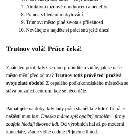
Atraktivní mzdové ohodnocení a benefity
Pomoc s hledáním ubytování
Trutnov: město plné života a příležitostí
Neváhejte a najděte si práci snů ještě dnes!
Trutnov volá! Práce čeká!
Znáte ten pocit, když se ráno probudíte a vidíte, jak se naše
město mění před očima?
Trutnov totiž právě teď prožívá
svoje zlaté období
. Z ospalého podkrkonošského městečka se
stává pulzující centrum, kde se něco děje.
Pamatujete na doby, kdy tady práci sháněl kde kdo? To už je
naštěstí minulost.
Dneska máme spíš opačný problém - firmy
zoufale hledají šikovné lidi
. Od výrobních hal až po moderní
kanceláře, všude vidíte cedule Přijmeme ihned.