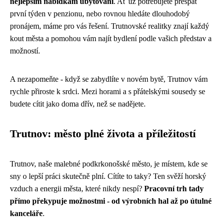
nejlepším nabídkám ubytování
. Ať už potřebujete přespat
první týden v penzionu, nebo rovnou hledáte dlouhodobý
pronájem, máme pro vás řešení. Trutnovské realitky znají každý
kout města a pomohou vám najít bydlení podle vašich představ a
možností.
A nezapomeňte - když se zabydlíte v novém bytě, Trutnov vám
rychle přiroste k srdci. Mezi horami a s přátelskými sousedy se
budete cítit jako doma dřív, než se nadějete.
Trutnov: město plné života a příležitostí
Trutnov, naše malebné podkrkonošské město, je místem, kde se
sny o lepší práci skutečně plní. Cítíte to taky? Ten svěží horský
vzduch a energii města, které nikdy nespí?
Pracovní trh tady
přímo překypuje možnostmi - od výrobních hal až po útulné
kanceláře
.