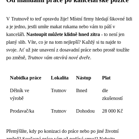
Od manuální práce po kancelářské pozice
V Trutnově to teď opravdu žije! Místní firmy hledají šikovné lidi
a je jedno, jestli umíte makat rukama nebo vám to pálí v
kanceláři.
Nastoupit můžete klidně hned zítra
- to není jen
planý slib. Víte, co je na tom nejlepší? Každý si tu najde to
svoje. Ať už jste unavení z dosavadní práce nebo prostě toužíte
po změně,
Trutnov vám otevírá nové dveře
.
Nabídka práce
Lokalita
Nástup
Plat
Dělník ve
Trutnov
Ihned
dle
výrobě
zkušeností
Prodavač/ka
Trutnov
Dohodou
28 000 Kč
Přemýšlíte, kdy
po konizaci do práce
nebo po jiné životní
změně? Současná práce vám už nedává smysl? Nebojte,