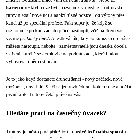
kariérní restart
může být snazší, než si myslíte. Trutnovské
firmy hledají nové lidi a nabízí různé pozice - od výroby přes
kancl až po speciální profese. Fakt super je, že když se
rozhodnete po konizaci do práce nastoupit, většina firem vás
vezme
prakticky hned
. A jestli váháte, kdy po konizaci do práce
můžete nastoupit, nebojte - zaměstnavatelé jsou dneska docela
vstřícní a určitě se domluvíte na podmínkách, které budou
vyhovovat oběma stranám.
Je to jako když dostanete druhou šanci - nový začátek, nové
možnosti, noví lidé. Stačí se jen rozhlédnout kolem sebe a udělat
první krok. Trutnov čeká právě na vás!
Hledáte práci na částečný úvazek?
Trutnov je město plné příležitostí a
právě teď nabízí spoustu