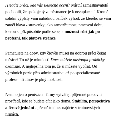
Hledáte práci, kde vás skutečně ocení?
Místní zaměstnavatelé
pochopili, že spokojený zaměstnanec je k nezaplacení. Kromě
solidní výplaty vám nabídnou balíček výhod, ze kterého se vám
zatočí hlava - stravenky jako samozřejmost, pracovní dobu,
kterou si přizpůsobíte podle sebe, a
možnost růst jak po
profesní, tak platové stránce
.
Pamatujete na doby, kdy člověk musel na dobrou práci čekat
měsíce? To už je minulost!
Dnes můžete nastoupit prakticky
okamžitě
. A nejlepší na tom je, že si můžete vybírat. Od
výrobních pozic přes administrativu až po specializované
profese - Trutnov je plný možností.
Není to jen o penězích - firmy vytvářejí příjemné pracovní
prostředí, kde se budete cítit jako doma.
Stabilita, perspektiva
a férové jednání
- přesně to dnes najdete v trutnovských
firmách.