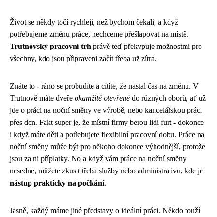
Život se někdy točí rychleji, než bychom čekali, a když
potřebujeme změnu práce, nechceme přešlapovat na místě.
Trutnovský pracovní trh
právě teď překypuje možnostmi pro
všechny, kdo jsou připraveni začít třeba už zítra.
Znáte to - ráno se probudíte a cítíte, že nastal čas na změnu. V
Trutnově máte dveře
okamžitě otevřené
do různých oborů, ať už
jde o práci na noční směny ve výrobě, nebo kancelářskou práci
přes den. Fakt super je, že místní firmy berou lidi furt - dokonce
i když máte děti a potřebujete
flexibilní pracovní dobu
. Práce na
noční směny může být pro někoho dokonce výhodnější, protože
jsou za ni příplatky. No a když vám práce na noční směny
nesedne, můžete zkusit třeba služby nebo administrativu, kde je
nástup prakticky na počkání
.
Jasně, každý máme jiné představy o ideální práci. Někdo touží