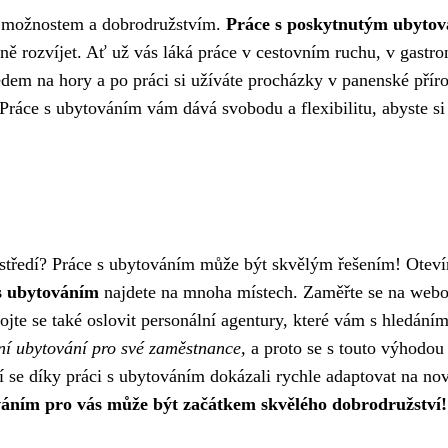
m možnostem a dobrodružstvím.
Práce s poskytnutým ubyto
esně rozvíjet. Ať už vás láká práce v cestovním ruchu, v gast
hledem na hory a po práci si užíváte procházky v panenské pří
t. Práce s ubytováním vám dává svobodu a flexibilitu, abyste 
ostředí? Práce s ubytováním může být skvělým řešením! Oteví
s ubytováním
najdete na mnoha místech. Zaměřte se na webov
bojte se také oslovit personální agentury, které vám s hledá
ění ubytování pro své zaměstnance,
a proto se s touto výhodou 
ří se díky práci s ubytováním dokázali rychle adaptovat na no
váním pro vás může být začátkem skvělého dobrodružství!