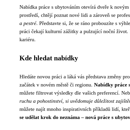
Nabídka práce s ubytováním otevírá dveře k nový
prostředí, chtějí poznat nové lidi a zároveň se prof
a pestré
. Představte si, že se ráno probouzíte s vý
práci čekají kulturní zážitky a pulzující noční živo
kariéru.
Kde hledat nabídky
Hledáte novou práci a láká vás představa změny pr
začátek v novém městě či regionu.
Nabídky práce 
můžete filtrovat výsledky dle vašich preferencí. Ne
ruchu a pohostinství, si uvědomuje důležitost zajišt
můžete najít mnoho inspirativních příkladů lidí, kte
se udělat krok do neznáma – nová práce s ubyto