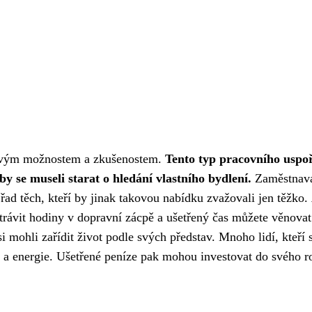
novým možnostem a zkušenostem.
Tento typ pracovního uspořá
by se museli starat o hledání vlastního bydlení.
Zaměstnavat
 řad těch, kteří by jinak takovou nabídku zvažovali jen těžko.
rávit hodiny v dopravní zácpě a ušetřený čas můžete věnova
 mohli zařídit život podle svých představ. Mnoho lidí, kteří 
 a energie. Ušetřené peníze pak mohou investovat do svého ro