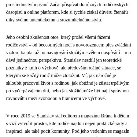
prostřednictvím psaní. Začal přispívat do různých rodičovských
časopisů a online platforem, kde si rychle získal důvěru čtenářů
díky svému autentickému a srozumitelnému stylu.
Jeho osobní zkušenost otce, který prošel všemi fázemi
rodičovství – od bессонných nocí s novorozencem přes zvládání
vzdoru batolat až po navigování složitým světem dospívání – mu
dává jedinečnou perspektivu. Stanislav nesdílí jen teoretické
poznatky z knih o výchově, ale především reálné situace, se
kterými se každý rodič může ztotožnit. Ví, jak náročné je
skloubit pracovní život s rodinou, jak obtížné je zůstat trpělivým
po vyčerpávajícím dni, nebo jak složité může být najít správnou
rovnováhu mezi svobodou a hranicemi ve výchově.
V roce 2019 se Stanislav stal editorem magazínu Brána k dětem
s vizí vytvořit prostor, kde rodiče najdou nejen praktické rady a
inspiraci, ale také pocit komunity. Pod jeho vedením se magazín