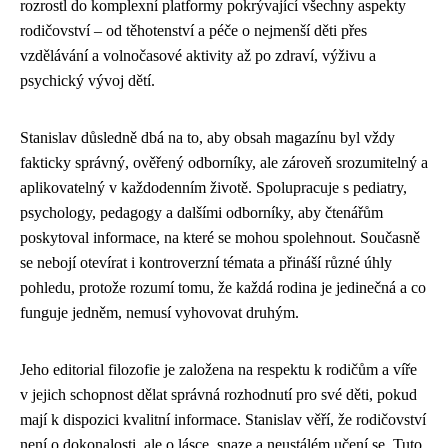
rozrostl do komplexní platformy pokrývající všechny aspekty
rodičovství – od těhotenství a péče o nejmenší děti přes
vzdělávání a volnočasové aktivity až po zdraví, výživu a
psychický vývoj dětí.
Stanislav důsledně dbá na to, aby obsah magazínu byl vždy
fakticky správný, ověřený odborníky, ale zároveň srozumitelný a
aplikovatelný v každodenním životě. Spolupracuje s pediatry,
psychology, pedagogy a dalšími odborníky, aby čtenářům
poskytoval informace, na které se mohou spolehnout. Současně
se nebojí otevírat i kontroverzní témata a přináší různé úhly
pohledu, protože rozumí tomu, že každá rodina je jedinečná a co
funguje jedněm, nemusí vyhovovat druhým.
Jeho editorial filozofie je založena na respektu k rodičům a víře
v jejich schopnost dělat správná rozhodnutí pro své děti, pokud
mají k dispozici kvalitní informace. Stanislav věří, že rodičovství
není o dokonalosti, ale o lásce, snaze a neustálém učení se. Tuto