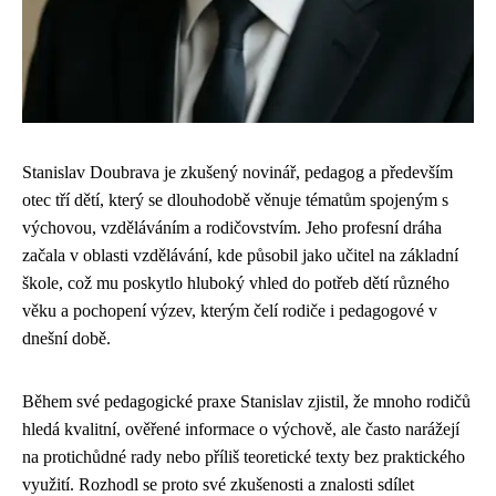
Stanislav Doubrava je zkušený novinář, pedagog a především
otec tří dětí, který se dlouhodobě věnuje tématům spojeným s
výchovou, vzděláváním a rodičovstvím. Jeho profesní dráha
začala v oblasti vzdělávání, kde působil jako učitel na základní
škole, což mu poskytlo hluboký vhled do potřeb dětí různého
věku a pochopení výzev, kterým čelí rodiče i pedagogové v
dnešní době.
Během své pedagogické praxe Stanislav zjistil, že mnoho rodičů
hledá kvalitní, ověřené informace o výchově, ale často narážejí
na protichůdné rady nebo příliš teoretické texty bez praktického
využití. Rozhodl se proto své zkušenosti a znalosti sdílet