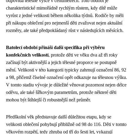
odpovídá tělesné výšce v centimetrech. Toto období je
charakteristické mimořádně rychlým růstem, kdy dítě může
vyrůst z jedné velikosti během několika týdnů. Rodiče by měli
při nákupu oblečení pro nejmenší děti zvažovat nejen aktuální
rozměry, ale také předpokládaný růst v následujících měsících.
Batolecí období přináší další specifika při výběru
konfekčních velikostí
, protože děti ve věku dva až tři roky
začínají být aktivnější a jejich tělesné proporce se postupně
mění. Velikosti v této kategorii typicky zahrnují označení 86, 92
a 98, přičemž číselné označení opět odkazuje na tělesnou výšku.
V tomto stadiu vývoje je důležité věnovat pozornost nejen délce
oděvu, ale také šířkovým parametrům, protože některé děti
mohou být štíhlejší či robustnější než průměr.
Předškolní věk představuje další důležitou etapu, kdy se
velikosti oblečení pohybují přibližně od 98 do 116. Děti v tomto
věkovém rozpětí, tedy zhruba od tří do šesti let, vykazují