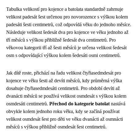
Tabulka velikostí pro kojence a batolata standardně zahrnuje
velikost padesát šest určenou pro novorozence s výškou kolem
padesáti šesti centimetrů, což odpovídá věku do jednoho měsíce.
Následuje velikost šedesát dva pro kojence ve věku jednoho až
tří měsíců s výškou přibližně šedesát dva centimetrů. Pro
věkovou kategorii tří až šesti měsíců je určena velikost šedesát
osm s odpovídající výškou kolem šedesáti osmi centimetrů.
Jak dítě roste, přichází na řadu velikost čtyřiasedmdesát pro
kojence ve věku šesti až devíti měsíců, kdy průměrná výška
dosahuje čtyřiasedmdesáti centimetrů. Pro období devíti až
dvanácti měsíců se používá velikost osmdesát s výškou kolem
osmdesáti centimetrů.
Přechod do kategorie batolat
nastává
obvykle kolem jednoho roku věku, kdy se začíná používat
velikost osmdesát šest pro děti ve věku dvanácti až osmnácti
měsíců s výškou přibližně osmdesát šest centimetrů.