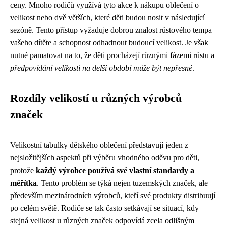
ceny. Mnoho rodičů využívá tyto akce k nákupu oblečení o
velikost nebo dvě větších, které děti budou nosit v následující
sezóně. Tento přístup vyžaduje dobrou znalost růstového tempa
vašeho dítěte a schopnost odhadnout budoucí velikost. Je však
nutné pamatovat na to, že děti procházejí různými fázemi růstu a
předpovídání velikosti na delší období může být nepřesné
.
Rozdíly velikostí u různých výrobců
značek
Velikostní tabulky dětského oblečení představují jeden z
nejsložitějších aspektů při výběru vhodného oděvu pro děti,
protože
každý výrobce používá své vlastní standardy a
měřítka
. Tento problém se týká nejen tuzemských značek, ale
především mezinárodních výrobců, kteří své produkty distribuují
po celém světě. Rodiče se tak často setkávají se situací, kdy
stejná velikost u různých značek odpovídá zcela odlišným