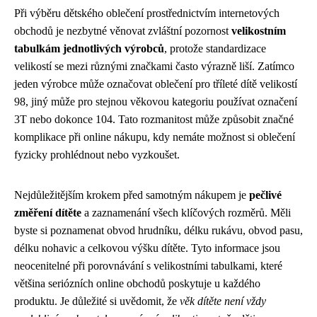
Při výběru dětského oblečení prostřednictvím internetových
obchodů je nezbytné věnovat zvláštní pozornost
velikostním
tabulkám jednotlivých výrobců
, protože standardizace
velikostí se mezi různými značkami často výrazně liší. Zatímco
jeden výrobce může označovat oblečení pro tříleté dítě velikostí
98, jiný může pro stejnou věkovou kategoriu používat označení
3T nebo dokonce 104. Tato rozmanitost může způsobit značné
komplikace při online nákupu, kdy nemáte možnost si oblečení
fyzicky prohlédnout nebo vyzkoušet.
Nejdůležitějším krokem před samotným nákupem je
pečlivé
změření dítěte
a zaznamenání všech klíčových rozměrů. Měli
byste si poznamenat obvod hrudníku, délku rukávu, obvod pasu,
délku nohavic a celkovou výšku dítěte. Tyto informace jsou
neocenitelné při porovnávání s velikostními tabulkami, které
většina seriózních online obchodů poskytuje u každého
produktu. Je důležité si uvědomit, že
věk dítěte není vždy