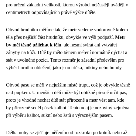
pro určení základní velikosti, kterou výrobci nejčastěji uvádějí v
centimetrech odpovídajících právě výšce dítěte.
Obvod hrudníku měříme tak, že metr vedeme vodorovně kolem
těla přes nejširší část hrudníku, obvykle ve výši podpaží.
Metr
by měl těsně přiléhat k tělu
, ale nesmí svírat ani vytvářet
záhyby na kůži. Dítě by mělo během měření normálně dýchat a
stát v uvolněné pozici. Tento rozměr je zásadní především pro
výběr horního oblečení, jako jsou trička, mikiny nebo bundy.
Obvod pasu se měří v nejužším místě trupu, což je obvykle těsně
nad pupkem. U menších dětí může být obtížné přesně určit pas,
proto je vhodné nechat dítě stát přirozeně a metr vést tam, kde
by přirozeně seděl pásek kalhot. Tento údaj je nezbytný zejména
při výběru kalhot, sukní nebo šatů s výraznějším pasem.
Délka nohy se zjišťuje měřením od rozkroku po kotník nebo až