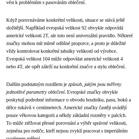
vést k problémům s pasováním oblečení.
Když porovnáváme konkrétní velikosti, situace se stává ještě
složitější. Například evropská velikost 92 obvykle odpovídá
americké velikosti 2T, ale toto není univerzální pravidlo. Některé
značky mohou mít mírně odlišné proporce, a proto je důležité
vždy kontrolovat konkrétní tabulky velikostí od výrobce.
Evropská velikost 104 může odpovídat americké velikosti 4
nebo 4T, ale opět záleží na konkrétní značce a stylu oblečení.
Dalším podstatným rozdílem je
způsob, jakým jsou měřeny
jednotlivé parametry oblečení
. Evropské značky obvykle
poskytují podrobné informace o obvodu hrudníku, pasu, boků a
délce rukávů v centimetrech. Americké značky častěji uvádějí
pouze věkovou kategorii a někdy základní rozměry v palcích.
To může ztěžovat přesné porovnání a výběr správné velikosti,
zejména pro rodiče, kteří nejsou zvyklí pracovat s imperiálním
systémem měření.