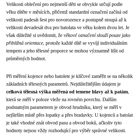
Velikosti oblečení pro nejmenší děti se obvykle určují podle
věku dítěte v měsících, přičemž standardní označení začíná od
velikosti padesát šest pro novorozence a postupně stoupá až k
velikosti devadesát dva pro batolata ve věku kolem dvou let. Je
však důležité si uvědomit, že
věkové označení slouží pouze jako
přibližná orientace
, protože každé dítě se vyvíjí individuálním
tempem a jeho tělesné proporce se mohou významně lišit od
průměrných hodnot.
Při měření kojence nebo batolete je klíčové zaměřit se na několik
základních tělesných parametrů. Nejdůležitějším údajem je
celková tělesná výška měřená od temene hlavy až k patám
,
která se měří v poloze vleže na rovném povrchu. Dalším
podstatným parametrem je obvod hrudníku, který se měří v
nejširším místě přes lopatky a přes bradavky. U kojenců a batolat
je také vhodné znát obvod pasu a obvod boků, ačkoliv tyto
hodnoty nejsou vždy rozhodující pro výběr správné velikosti.