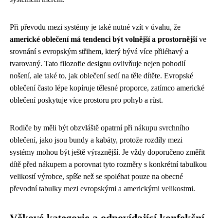
Při převodu mezi systémy je také nutné vzít v úvahu, že
americké oblečení má tendenci být volnější a prostornější
ve
srovnání s evropským střihem, který bývá více přiléhavý a
tvarovaný. Tato filozofie designu ovlivňuje nejen pohodlí
nošení, ale také to, jak oblečení sedí na těle dítěte. Evropské
oblečení často lépe kopíruje tělesné proporce, zatímco americké
oblečení poskytuje více prostoru pro pohyb a růst.
Rodiče by měli být obzvláště opatrní při nákupu svrchního
oblečení, jako jsou bundy a kabáty, protože rozdíly mezi
systémy mohou být ještě výraznější. Je vždy doporučeno změřit
dítě před nákupem a porovnat tyto rozměry s konkrétní tabulkou
velikostí výrobce, spíše než se spoléhat pouze na obecné
převodní tabulky mezi evropskými a americkými velikostmi.
Věkové kategorie a odpovídající konfekční