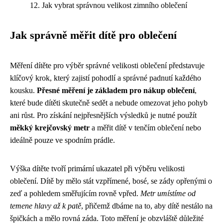
Jak vybrat správnou velikost zimního oblečení
Jak správně měřit dítě pro oblečení
Měření dítěte pro výběr správné velikosti oblečení představuje
klíčový krok, který zajistí pohodlí a správné padnutí každého
kousku.
Přesné měření je základem pro nákup oblečení
,
které bude dítěti skutečně sedět a nebude omezovat jeho pohyb
ani růst. Pro získání nejpřesnějších výsledků je nutné použít
měkký krejčovský metr
a měřit dítě v tenčím oblečení nebo
ideálně pouze ve spodním prádle.
Výška dítěte tvoří primární ukazatel při výběru velikosti
oblečení. Dítě by mělo stát vzpřímené, bosé, se zády opřenými o
zeď a pohledem směřujícím rovně vpřed.
Metr umístíme od
temene hlavy až k patě
, přičemž dbáme na to, aby dítě nestálo na
špičkách a mělo rovná záda. Toto měření je obzvláště důležité