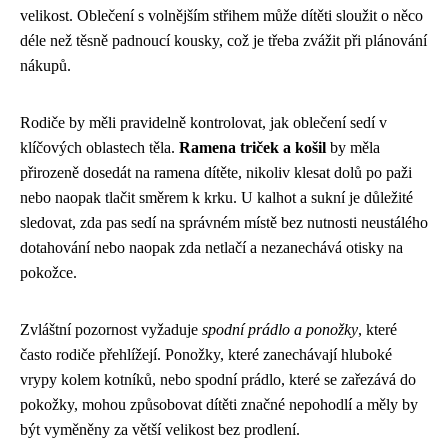
velikost. Oblečení s volnějším střihem může dítěti sloužit o něco
déle než těsně padnoucí kousky, což je třeba zvážit při plánování
nákupů.
Rodiče by měli pravidelně kontrolovat, jak oblečení sedí v
klíčových oblastech těla.
Ramena triček a košil
by měla
přirozeně dosedát na ramena dítěte, nikoliv klesat dolů po paži
nebo naopak tlačit směrem k krku. U kalhot a sukní je důležité
sledovat, zda pas sedí na správném místě bez nutnosti neustálého
dotahování nebo naopak zda netlačí a nezanechává otisky na
pokožce.
Zvláštní pozornost vyžaduje
spodní prádlo a ponožky
, které
často rodiče přehlížejí. Ponožky, které zanechávají hluboké
vrypy kolem kotníků, nebo spodní prádlo, které se zařezává do
pokožky, mohou způsobovat dítěti značné nepohodlí a měly by
být vyměněny za větší velikost bez prodlení.