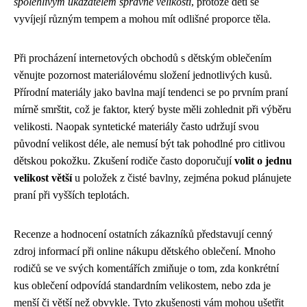
spolehlivým ukazatelem správné velikosti
, protože děti se
vyvíjejí různým tempem a mohou mít odlišné proporce těla.
Při procházení internetových obchodů s dětským oblečením
věnujte pozornost materiálovému složení jednotlivých kusů.
Přírodní materiály jako bavlna mají tendenci se po prvním praní
mírně smrštit, což je faktor, který byste měli zohlednit při výběru
velikosti. Naopak syntetické materiály často udržují svou
původní velikost déle, ale nemusí být tak pohodlné pro citlivou
dětskou pokožku. Zkušení rodiče často doporučují
volit o jednu
velikost větší
u položek z čisté bavlny, zejména pokud plánujete
praní při vyšších teplotách.
Recenze a hodnocení ostatních zákazníků představují cenný
zdroj informací při online nákupu dětského oblečení. Mnoho
rodičů se ve svých komentářích zmiňuje o tom, zda konkrétní
kus oblečení odpovídá standardním velikostem, nebo zda je
menší či větší než obvykle. Tyto zkušenosti vám mohou ušetřit