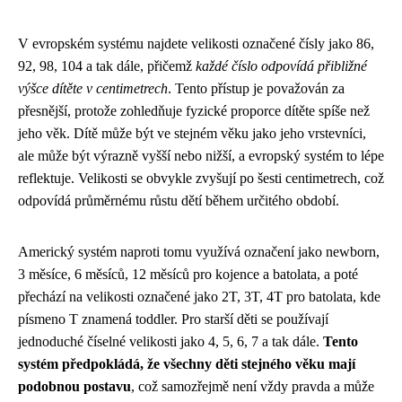
V evropském systému najdete velikosti označené čísly jako 86,
92, 98, 104 a tak dále, přičemž
každé číslo odpovídá přibližné
výšce dítěte v centimetrech
. Tento přístup je považován za
přesnější, protože zohledňuje fyzické proporce dítěte spíše než
jeho věk. Dítě může být ve stejném věku jako jeho vrstevníci,
ale může být výrazně vyšší nebo nižší, a evropský systém to lépe
reflektuje. Velikosti se obvykle zvyšují po šesti centimetrech, což
odpovídá průměrnému růstu dětí během určitého období.
Americký systém naproti tomu využívá označení jako newborn,
3 měsíce, 6 měsíců, 12 měsíců pro kojence a batolata, a poté
přechází na velikosti označené jako 2T, 3T, 4T pro batolata, kde
písmeno T znamená toddler. Pro starší děti se používají
jednoduché číselné velikosti jako 4, 5, 6, 7 a tak dále.
Tento
systém předpokládá, že všechny děti stejného věku mají
podobnou postavu
, což samozřejmě není vždy pravda a může