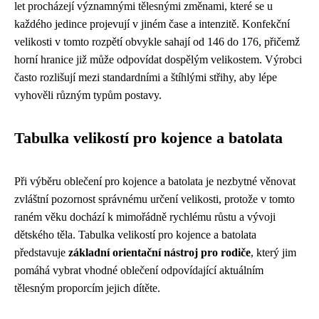
let procházejí významnými tělesnými změnami, které se u
každého jedince projevují v jiném čase a intenzitě. Konfekční
velikosti v tomto rozpětí obvykle sahají od 146 do 176, přičemž
horní hranice již může odpovídat dospělým velikostem. Výrobci
často rozlišují mezi standardními a štíhlými střihy, aby lépe
vyhověli různým typům postavy.
Tabulka velikostí pro kojence a batolata
Při výběru oblečení pro kojence a batolata je nezbytné věnovat
zvláštní pozornost správnému určení velikosti, protože v tomto
raném věku dochází k mimořádně rychlému růstu a vývoji
dětského těla. Tabulka velikostí pro kojence a batolata
představuje
základní orientační nástroj pro rodiče
, který jim
pomáhá vybrat vhodné oblečení odpovídající aktuálním
tělesným proporcím jejich dítěte.