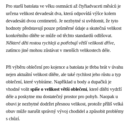
Pro starší batolata ve věku osmnácti až čtyřiadvaceti měsíců je
určena velikost devadesát dva, která odpovídá výšce kolem
devadesáti dvou centimetrů. Je nezbytné si uvědomit, že tyto
hodnoty představují pouze průměrné údaje a skutečná velikost
konkrétního dítěte se může od těchto standardů odlišovat.
Některé děti rostou rychleji a potřebují větší velikosti dříve
,
zatímco jiné mohou zůstávat v menších velikostech déle.
Při výběru oblečení pro kojence a batolata je třeba brát v úvahu
nejen aktuální velikost dítěte, ale také rychlost jeho růstu a typ
oblečení, které vybíráme. Například u body a dupačků je
vhodné volit
spíše o velikost větší oblečení
, které dítěti vydrží
déle a poskytne mu dostatečný prostor pro pohyb. Naopak u
obuvi je nezbytné dodržet přesnou velikost, protože příliš velká
obuv může narušit správný vývoj chodidel a způsobit problémy
s chůzí.