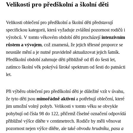
Velikosti pro předškolní a školní děti
Velikosti oblečení pro předškolní a školní děti představují
specifickou kategorii, která vyžaduje zvláštní pozornost rodičů i
výrobců. V tomto věkovém období děti procházejí
intenzivním
růstem a vývojem
, což znamená, že jejich tělesné proporce se
neustále mění a je nutné pravidelně aktualizovat jejich šatník.
Předškolní období zahrnuje děti přibližně od tří do šesti let,
zatímco školní věk pokrývá široké spektrum od šesti do patnácti
let.
Při výběru oblečení pro předškolní děti je důležité vzít v úvahu,
že tyto děti jsou
mimořádně aktivní
a potřebují oblečení, které
jim umožní volný pohyb. Velikosti v tomto věku se obvykle
pohybují od čísla 98 do 122, přičemž číselné označení odpovídá
přibližné výšce dítěte v centimetrech. Rodiče by měli věnovat
pozornost nejen výšce dítěte, ale také
obvodu hrudníku, pasu a