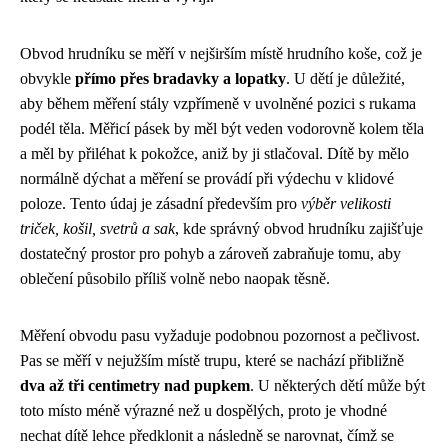
Obvod hrudníku se měří v nejširším místě hrudního koše, což je
obvykle
přímo přes bradavky a lopatky
. U dětí je důležité,
aby během měření stály vzpřímeně v uvolněné pozici s rukama
podél těla. Měřicí pásek by měl být veden vodorovně kolem těla
a měl by přiléhat k pokožce, aniž by ji stlačoval. Dítě by mělo
normálně dýchat a měření se provádí při výdechu v klidové
poloze. Tento údaj je zásadní především pro
výběr velikosti
triček, košil, svetrů a sak
, kde správný obvod hrudníku zajišťuje
dostatečný prostor pro pohyb a zároveň zabraňuje tomu, aby
oblečení působilo příliš volně nebo naopak těsně.
Měření obvodu pasu vyžaduje podobnou pozornost a pečlivost.
Pas se měří v nejužším místě trupu, které se nachází přibližně
dva až tři centimetry nad pupkem
. U některých dětí může být
toto místo méně výrazné než u dospělých, proto je vhodné
nechat dítě lehce předklonit a následně se narovnat, čímž se