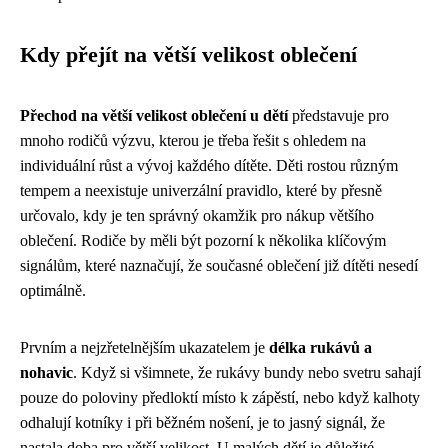
Kdy přejít na větší velikost oblečení
Přechod na větší velikost oblečení u dětí
představuje pro
mnoho rodičů výzvu, kterou je třeba řešit s ohledem na
individuální růst a vývoj každého dítěte. Děti rostou různým
tempem a neexistuje univerzální pravidlo, které by přesně
určovalo, kdy je ten správný okamžik pro nákup většího
oblečení. Rodiče by měli být pozorní k několika klíčovým
signálům, které naznačují, že současné oblečení již dítěti nesedí
optimálně.
Prvním a nejzřetelnějším ukazatelem je
délka rukávů a
nohavic
. Když si všimnete, že rukávy bundy nebo svetru sahají
pouze do poloviny předloktí místo k zápěstí, nebo když kalhoty
odhalují kotníky i při běžném nošení, je to jasný signál, že
nastala doba pro větší velikost. U malých dětí je důležité