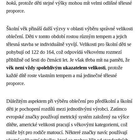
boků
, protože děti stejné výšky mohou mít velmi odlišné tělesné
proporce.
Školní věk přináší další výzvy v oblasti výběru správné velikosti
oblečení. Děti v tomto období rostou různým tempem a jejich
tělesná stavba se individuálně vyvíjí. Velikosti pro školní děti se
pohybují od 122 do 164, což odpovídá věkovému rozmezí
přibližně od šesti do čtrnácti let. Je však třeba mít na paměti, že
věk není vždy spolehlivým ukazatelem velikosti
, protože
každé dítě roste vlastním tempem a má jedinečné tělesné
proporce.
Důležitým aspektem při výběru oblečení pro předškolní a školní
děti je pochopení rozdílů mezi jednotlivými výrobci. Zatímco
evropské značky používají metrický systém založený na výšce
dítěte, americké velikosti pracují s věkovými kategoriemi, což
může být pro rodiče matoucí. Některé značky navíc používají