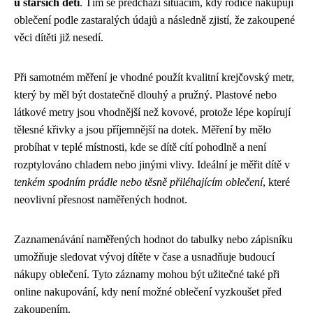
u starších dětí
. Tím se předchází situacím, kdy rodiče nakupují
oblečení podle zastaralých údajů a následně zjistí, že zakoupené
věci dítěti již nesedí.
Při samotném měření je vhodné použít kvalitní krejčovský metr,
který by měl být dostatečně dlouhý a pružný. Plastové nebo
látkové metry jsou vhodnější než kovové, protože lépe kopírují
tělesné křivky a jsou příjemnější na dotek. Měření by mělo
probíhat v teplé místnosti, kde se dítě cítí pohodlně a není
rozptylováno chladem nebo jinými vlivy. Ideální je měřit dítě v
tenkém spodním prádle nebo těsně přiléhajícím oblečení
, které
neovlivní přesnost naměřených hodnot.
Zaznamenávání naměřených hodnot do tabulky nebo zápisníku
umožňuje sledovat vývoj dítěte v čase a usnadňuje budoucí
nákupy oblečení. Tyto záznamy mohou být užitečné také při
online nakupování, kdy není možné oblečení vyzkoušet před
zakoupením.