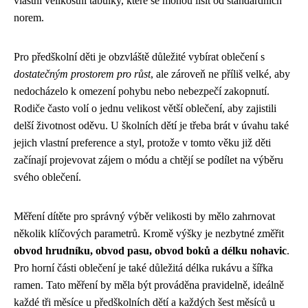
vlastní velikostní tabulky, které se mohou lišit od standardních
norem.
Pro předškolní děti je obzvláště důležité vybírat oblečení s
dostatečným prostorem pro růst
, ale zároveň ne příliš velké, aby
nedocházelo k omezení pohybu nebo nebezpečí zakopnutí.
Rodiče často volí o jednu velikost větší oblečení, aby zajistili
delší životnost oděvu. U školních dětí je třeba brát v úvahu také
jejich vlastní preference a styl, protože v tomto věku již děti
začínají projevovat zájem o módu a chtějí se podílet na výběru
svého oblečení.
Měření dítěte pro správný výběr velikosti by mělo zahrnovat
několik klíčových parametrů. Kromě výšky je nezbytné změřit
obvod hrudníku, obvod pasu, obvod boků a délku nohavic
.
Pro horní části oblečení je také důležitá délka rukávu a šířka
ramen. Tato měření by měla být prováděna pravidelně, ideálně
každé tři měsíce u předškolních dětí a každých šest měsíců u