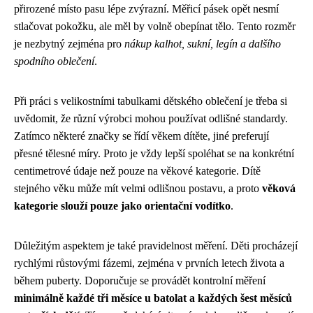
přirozené místo pasu lépe zvýrazní. Měřicí pásek opět nesmí
stlačovat pokožku, ale měl by volně obepínat tělo. Tento rozměr
je nezbytný zejména pro
nákup kalhot, sukní, legín a dalšího
spodního oblečení
.
Při práci s velikostními tabulkami dětského oblečení je třeba si
uvědomit, že různí výrobci mohou používat odlišné standardy.
Zatímco některé značky se řídí věkem dítěte, jiné preferují
přesné tělesné míry. Proto je vždy lepší spoléhat se na konkrétní
centimetrové údaje než pouze na věkové kategorie. Dítě
stejného věku může mít velmi odlišnou postavu, a proto
věková
kategorie slouží pouze jako orientační vodítko
.
Důležitým aspektem je také pravidelnost měření. Děti procházejí
rychlými růstovými fázemi, zejména v prvních letech života a
během puberty. Doporučuje se provádět kontrolní měření
minimálně každé tři měsíce u batolat a každých šest měsíců