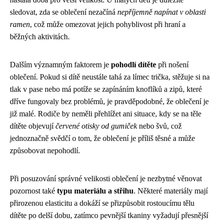
sledovat, zda se oblečení nezačíná
nepříjemně napínat v oblasti
ramen
, což může omezovat jejich pohyblivost při hraní a
běžných aktivitách.
Dalším významným faktorem je
pohodlí dítěte
při nošení
oblečení. Pokud si dítě neustále tahá za límec trička, stěžuje si na
tlak v pase nebo má potíže se zapínáním knoflíků a zipů, které
dříve fungovaly bez problémů, je pravděpodobné, že oblečení je
již malé. Rodiče by neměli přehlížet ani situace, kdy se na těle
dítěte objevují
červené otisky od gumiček
nebo švů, což
jednoznačně svědčí o tom, že oblečení je příliš těsné a může
způsobovat nepohodlí.
Při posuzování správné velikosti oblečení je nezbytné věnovat
pozornost také
typu materiálu a střihu
. Některé materiály mají
přirozenou elasticitu a dokáží se přizpůsobit rostoucímu tělu
dítěte po delší dobu, zatímco pevnější tkaniny vyžadují přesnější