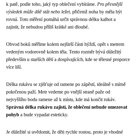
k patě, podle toho, jaký typ oblečení vybíráme.
Pro přesnější
výsledek může dítě stát nebo ležet
, přičemž noha by měla být
rovná. Toto měření pomáhá určit správnou délku kalhot a
zajistit, že nebudou příliš krátké ani dlouhé.
Obvod boků měříme kolem nejširší části hýždí, opět s metrem
vedeným vodorovně kolem těla. Tento rozměr bývá důležitý
především u starších dětí a dospívajících, kde se tělesné proporce
více liší.
Délka rukávu se zjišťuje od ramene po zápěstí, ideálně s mírně
pokrčenou paží. Metr vedeme po vnější straně paže od
nejvyššího bodu ramene až k místu, kde má končit rukáv.
Správná délka rukávu zajistí, že oblečení nebude omezovat
pohyb
a bude vypadat esteticky.
Je důležité si uvědomit, že děti rychle rostou, proto je vhodné