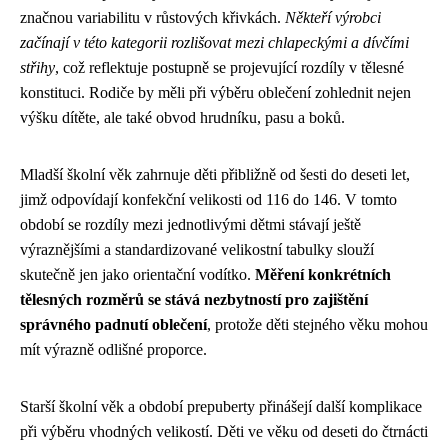
značnou variabilitu v růstových křivkách.
Někteří výrobci
začínají v této kategorii rozlišovat mezi chlapeckými a dívčími
střihy
, což reflektuje postupně se projevující rozdíly v tělesné
konstituci. Rodiče by měli při výběru oblečení zohlednit nejen
výšku dítěte, ale také obvod hrudníku, pasu a boků.
Mladší školní věk zahrnuje děti přibližně od šesti do deseti let,
jimž odpovídají konfekční velikosti od 116 do 146. V tomto
období se rozdíly mezi jednotlivými dětmi stávají ještě
výraznějšími a standardizované velikostní tabulky slouží
skutečně jen jako orientační vodítko.
Měření konkrétních
tělesných rozměrů se stává nezbytností pro zajištění
správného padnutí oblečení
, protože děti stejného věku mohou
mít výrazně odlišné proporce.
Starší školní věk a období prepuberty přinášejí další komplikace
při výběru vhodných velikostí. Děti ve věku od deseti do čtrnácti