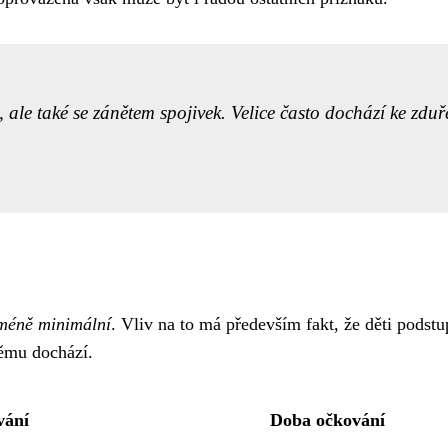
ale také se zánětem spojivek. Velice často dochází ke zduř
eméně minimální
. Vliv na to má především fakt, že děti pods
němu dochází.
vání
Doba očkování