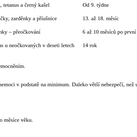
, tetanus a černý kašel
Od 9. týdne
čky, zarděnky a příušnice
13. až 18. měsíc
nky – přeočkování
6 až 10 měsíců po první
us u neočkovaných v deseti letech
14 rok
onemocněním.
 nemoci v podstatě na minimum. Daleko větší nebezpečí, než 
ho měsíce věku.