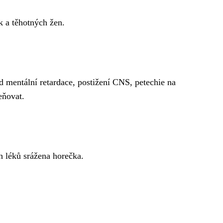
k a těhotných žen.
d mentální retardace, postižení CNS, petechie na
eňovat.
h léků srážena horečka.