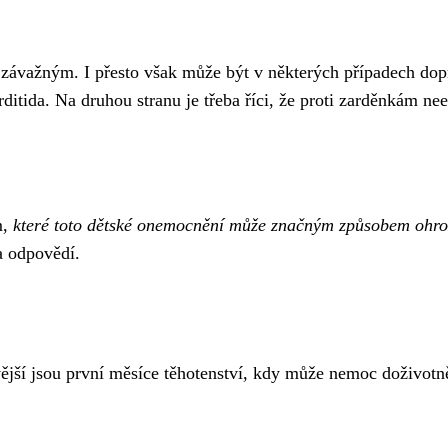
 závažným. I přesto však může být v některých případech d
itida. Na druhou stranu je třeba říci, že proti zarděnkám nee
m,
které toto dětské onemocnění může značným způsobem ohro
a odpovědí.
jší jsou první měsíce těhotenství, kdy může nemoc doživotně