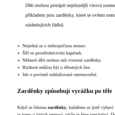
Děti mohou potrápit nejrůznější virová onem
příkladem jsou zarděnky, které se ovšem nemus
následujících řádků.
Nejedná se o nebezpečnou nemoc.
Šíří se prostřednictvím kapének.
Některé děti mohou mít vrozené zarděnky.
Rizikem můžou být u těhotných žen.
Jde o povinné nahlašované onemocnění.
Zarděnky způsobují vyrážku po těle
Když se řeknou
zarděnky
, každému se jistě vybaví
je tomu u jiných nemocí, takže je lépe snesitelná. 