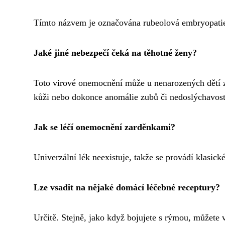
Tímto názvem je označována rubeolová embryopatie, 
Jaké jiné nebezpečí čeká na těhotné ženy?
Toto virové onemocnění může u nenarozených dětí zp
kůži nebo dokonce anomálie zubů či nedoslýchavost
Jak se léčí onemocnění zarděnkami?
Univerzální lék neexistuje, takže se provádí klasi
Lze vsadit na nějaké domácí léčebné receptury?
Určitě. Stejně, jako když bojujete s rýmou, můžete