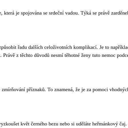
která je spojována se srdeční vadou. Týká se právě zarděne
ůsobit řadu dalších celoživotních komplikací. Je to napříkla
. Právě z těchto důvodů nesmí těhotné ženy tuto nemoc podc
cké zmírňování příznaků. To znamená, že je za pomoci vhodnýc
 vyzkoušet květ černého bezu nebo si uděláte heřmánkový čaj.