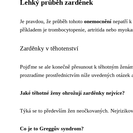
Lehký průběh zarděnek
Je pravdou, že průběh tohoto
onemocnění
nepatří k
příkladem je trombocytopenie, artritida nebo myokard
Zarděnky v těhotenství
Pojďme se ale konečně přesunout k těhotným žená
prozradíme prostřednictvím níže uvedených otázek 
Jaké těhotné ženy ohrožují zarděnky nejvíce?
Týká se to především žen neočkovaných. Nejrizikově
Co je to Greggův syndrom?