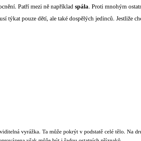
ocnění. Patří mezi ně například
spála
. Proti mnohým ostatn
í týkat pouze dětí, ale také dospělých jedinců. Jestliže ch
 viditelná vyrážka. Ta může pokrýt v podstatě celé tělo. Na d
Doprovázena však může být i řadou ostatních příznaků.