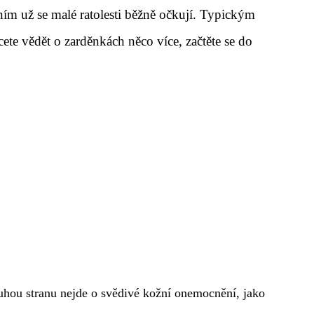
ím už se malé ratolesti běžně očkují. Typickým
cete vědět o zarděnkách něco více, začtěte se do
ruhou stranu nejde o svědivé kožní onemocnění, jako