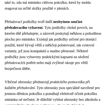
také to, zda má miminko citlivou pokožku, která by mohla
reagovat na určité složky použité v plenách.
Přebalovací podložky tvoří další
nezbytnou součást
přebalovacího vybavení
. Tyto podložky chrání povrch, na
kterém dítě přebalujete, a zároveň poskytují měkkou a pohodlnou
plochu pro miminko. Existují jak podložky určené pro domácí
použití, které bývají větší a měkčeji polstrované, tak cestovní
varianty, jež jsou kompaktní a snadno přenosné. Některé
podložky jsou vybaveny praktickými kapsami na uložení
přebalovacích potřeb nebo mají zvýšené okraje pro větší
bezpečnost dítěte.
Vlhčené ubrousky představují
praktického pomocníka při
každém přebalování
. Tyto ubrousky jsou speciálně navržené pro
jemnou dětskou pokožku a pomáhají efektivně očistit pokožku
miminka od nečistot. Je důležité vybírat ubrousky bez alkoholu a