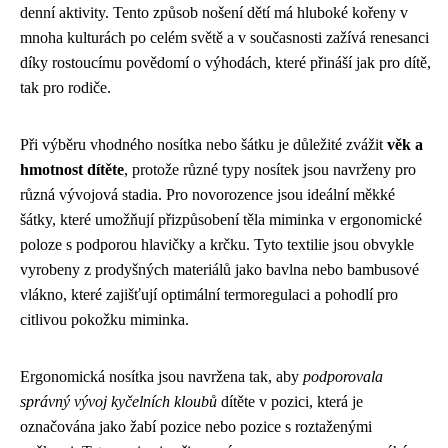
denní aktivity. Tento způsob nošení dětí má hluboké kořeny v
mnoha kulturách po celém světě a v současnosti zažívá renesanci
díky rostoucímu povědomí o výhodách, které přináší jak pro dítě,
tak pro rodiče.
Při výběru vhodného nosítka nebo šátku je důležité zvážit
věk a
hmotnost dítěte
, protože různé typy nosítek jsou navrženy pro
různá vývojová stadia. Pro novorozence jsou ideální měkké
šátky, které umožňují přizpůsobení těla miminka v ergonomické
poloze s podporou hlavičky a krčku. Tyto textilie jsou obvykle
vyrobeny z prodyšných materiálů jako bavlna nebo bambusové
vlákno, které zajišťují optimální termoregulaci a pohodlí pro
citlivou pokožku miminka.
Ergonomická nosítka jsou navržena tak, aby
podporovala
správný vývoj kyčelních kloubů
dítěte v pozici, která je
označována jako žabí pozice nebo pozice s roztaženými