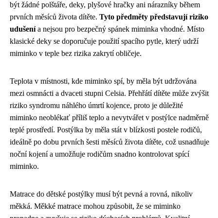
být žádné polštáře, deky, plyšové hračky ani nárazníky během
prvních měsíců života dítěte.
Tyto předměty představují riziko
udušení
a nejsou pro bezpečný spánek miminka vhodné. Místo
klasické deky se doporučuje použití spacího pytle, který udrží
miminko v teple bez rizika zakrytí obličeje.
Teplota v místnosti, kde miminko spí, by měla být udržována
mezi osmnácti a dvaceti stupni Celsia. Přehřátí dítěte může zvýšit
riziko syndromu náhlého úmrtí kojence, proto je důležité
miminko neoblékať příliš teplo a nevytvářet v postýlce nadměrně
teplé prostředí. Postýlka by měla stát v blízkosti postele rodičů,
ideálně po dobu prvních šesti měsíců života dítěte, což usnadňuje
noční kojení a umožňuje rodičům snadno kontrolovat spící
miminko.
Matrace do dětské postýlky musí být pevná a rovná, nikoliv
měkká. Měkké matrace mohou způsobit, že se miminko