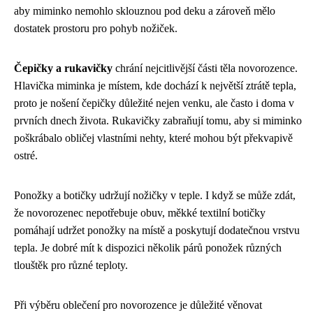
aby miminko nemohlo sklouznou pod deku a zároveň mělo
dostatek prostoru pro pohyb nožiček.
Čepičky a rukavičky
chrání nejcitlivější části těla novorozence.
Hlavička miminka je místem, kde dochází k největší ztrátě tepla,
proto je nošení čepičky důležité nejen venku, ale často i doma v
prvních dnech života. Rukavičky zabraňují tomu, aby si miminko
poškrábalo obličej vlastními nehty, které mohou být překvapivě
ostré.
Ponožky a botičky udržují nožičky v teple. I když se může zdát,
že novorozenec nepotřebuje obuv, měkké textilní botičky
pomáhají udržet ponožky na místě a poskytují dodatečnou vrstvu
tepla. Je dobré mít k dispozici několik párů ponožek různých
tlouštěk pro různé teploty.
Při výběru oblečení pro novorozence je důležité věnovat