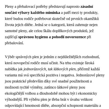
Pleny a přebalovací potřeby představují naprosto
zásadní
součást výbavy každého miminka
a patří mezi ty produkty,
které budou rodiče potřebovat skutečně od prvních okamžiků
života jejich dítěte. Jedná se o kategorii, která zahrnuje nejen
samotné pleny, ale celou škálu doplňkových produktů, jež
zajišťují
správnou hygienu a pohodlí novorozence
při
přebalování.
Výběr správných plen je jedním z nejdůležitějších rozhodnutí,
která novopeční rodiče musí učinit. Na trhu existuje široká
nabídka jak
jednorázových, tak látkových plen
, přičemž každá
varianta má svá specifická pozitiva i negativa. Jednorázové pleny
jsou praktické především díky své snadné použitelnosti a
možnosti rychlé výměny, zatímco látkové pleny jsou
ekologičtější volbou a dlouhodobě mohou být i ekonomicky
výhodnější. Při výběru plen je třeba brát v úvahu velikost
odpovídající hmotnosti dítěte, absorpční schopnosti materiálu a