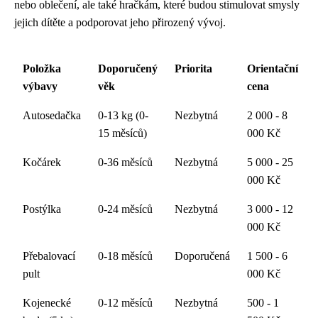
nebo oblečení, ale také hračkám, které budou stimulovat smysly
jejich dítěte a podporovat jeho přirozený vývoj.
Položka
Doporučený
Priorita
Orientační
výbavy
věk
cena
Autosedačka
0-13 kg (0-
Nezbytná
2 000 - 8
15 měsíců)
000 Kč
Kočárek
0-36 měsíců
Nezbytná
5 000 - 25
000 Kč
Postýlka
0-24 měsíců
Nezbytná
3 000 - 12
000 Kč
Přebalovací
0-18 měsíců
Doporučená
1 500 - 6
pult
000 Kč
Kojenecké
0-12 měsíců
Nezbytná
500 - 1