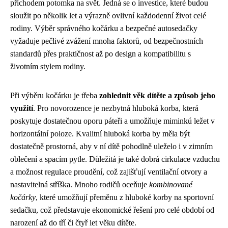
příchodem potomka na svět. Jedná se o investice, které budou
sloužit po několik let a výrazně ovlivní každodenní život celé
rodiny. Výběr správného kočárku a bezpečné autosedačky
vyžaduje pečlivé zvážení mnoha faktorů, od bezpečnostních
standardů přes praktičnost až po design a kompatibilitu s
životním stylem rodiny.
Při výběru kočárku je třeba
zohlednit věk dítěte a způsob jeho
využití
. Pro novorozence je nezbytná hluboká korba, která
poskytuje dostatečnou oporu páteři a umožňuje miminkú ležet v
horizontální poloze. Kvalitní hluboká korba by měla být
dostatečně prostorná, aby v ní dítě pohodlně uleželo i v zimním
oblečení a spacím pytle. Důležitá je také dobrá cirkulace vzduchu
a možnost regulace proudění, což zajišťují ventilační otvory a
nastavitelná stříška. Mnoho rodičů oceňuje
kombinované
kočárky
, které umožňují přeměnu z hluboké korby na sportovní
sedačku, což představuje ekonomické řešení pro celé období od
narození až do tří či čtyř let věku dítěte.