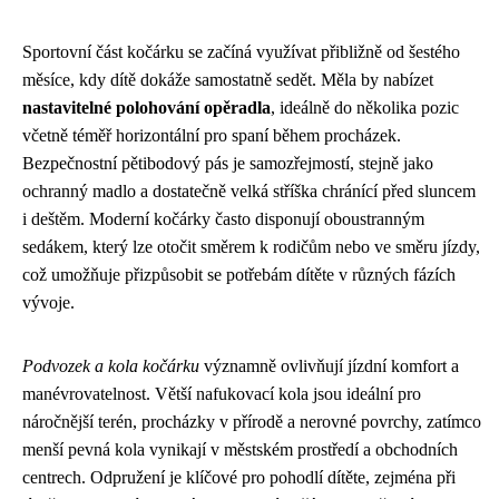
Sportovní část kočárku se začíná využívat přibližně od šestého
měsíce, kdy dítě dokáže samostatně sedět. Měla by nabízet
nastavitelné polohování opěradla
, ideálně do několika pozic
včetně téměř horizontální pro spaní během procházek.
Bezpečnostní pětibodový pás je samozřejmostí, stejně jako
ochranný madlo a dostatečně velká stříška chránící před sluncem
i deštěm. Moderní kočárky často disponují oboustranným
sedákem, který lze otočit směrem k rodičům nebo ve směru jízdy,
což umožňuje přizpůsobit se potřebám dítěte v různých fázích
vývoje.
Podvozek a kola kočárku
významně ovlivňují jízdní komfort a
manévrovatelnost. Větší nafukovací kola jsou ideální pro
náročnější terén, procházky v přírodě a nerovné povrchy, zatímco
menší pevná kola vynikají v městském prostředí a obchodních
centrech. Odpružení je klíčové pro pohodlí dítěte, zejména při