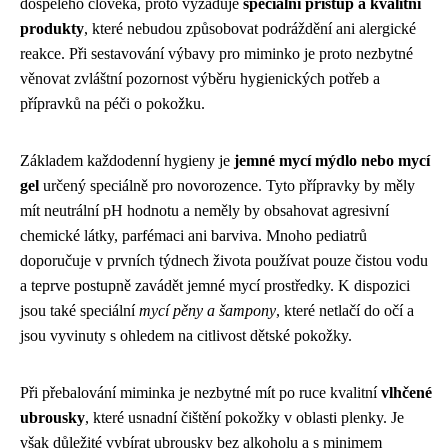
dospělého člověka, proto vyžaduje
speciální přístup a kvalitní
produkty
, které nebudou způsobovat podráždění ani alergické
reakce. Při sestavování výbavy pro miminko je proto nezbytné
věnovat zvláštní pozornost výběru hygienických potřeb a
přípravků na péči o pokožku.
Základem každodenní hygieny je
jemné mycí mýdlo nebo mycí
gel
určený speciálně pro novorozence. Tyto přípravky by měly
mít neutrální pH hodnotu a neměly by obsahovat agresivní
chemické látky, parfémaci ani barviva. Mnoho pediatrů
doporučuje v prvních týdnech života používat pouze čistou vodu
a teprve postupně zavádět jemné mycí prostředky. K dispozici
jsou také speciální
mycí pěny a šampony
, které netlačí do očí a
jsou vyvinuty s ohledem na citlivost dětské pokožky.
Při přebalování miminka je nezbytné mít po ruce kvalitní
vlhčené
ubrousky
, které usnadní čištění pokožky v oblasti plenky. Je
však důležité vybírat ubrousky bez alkoholu a s minimem