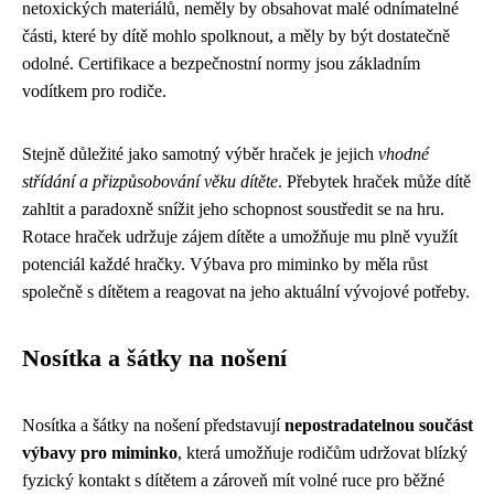
netoxických materiálů, neměly by obsahovat malé odnímatelné
části, které by dítě mohlo spolknout, a měly by být dostatečně
odolné. Certifikace a bezpečnostní normy jsou základním
vodítkem pro rodiče.
Stejně důležité jako samotný výběr hraček je jejich
vhodné
střídání a přizpůsobování věku dítěte
. Přebytek hraček může dítě
zahltit a paradoxně snížit jeho schopnost soustředit se na hru.
Rotace hraček udržuje zájem dítěte a umožňuje mu plně využít
potenciál každé hračky. Výbava pro miminko by měla růst
společně s dítětem a reagovat na jeho aktuální vývojové potřeby.
Nosítka a šátky na nošení
Nosítka a šátky na nošení představují
nepostradatelnou součást
výbavy pro miminko
, která umožňuje rodičům udržovat blízký
fyzický kontakt s dítětem a zároveň mít volné ruce pro běžné