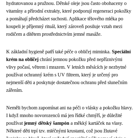
hydratovanou a pružnou. Dětské oleje jsou často obohaceny o
vitamíny a přírodní extrakty, které podporují regeneraci pokožky
a pomáhají předcházet suchosti. Aplikace tělového mléka po
koupeli je příjemný rituál, který zároveň posiluje vztah mezi
rodičem a dítětem prostřednictvím jemné masáže.
K základní hygieně patří také péče o obličej miminka.
Speciální
krém na obličej
chrání jemnou pokožku před nepříznivými
vlivy počasí, větrem i mrazem. V letních měsících je nezbytné
používat ochranný krém s UV filtrem, který je určený pro
nejmenší děti a poskytuje dostatečnou ochranu před slunečním
zářením.
Neměli bychom zapomínat ani na péči o vlásky a pokožku hlavy.
I když mnoho novorozenců má jen řídké chmýří, je důležité
používat
jemný dětský šampón
a měkký kartáček na vlasy.
Některé děti trpí tzv. mléčnými krustami, což jsou žlutavé