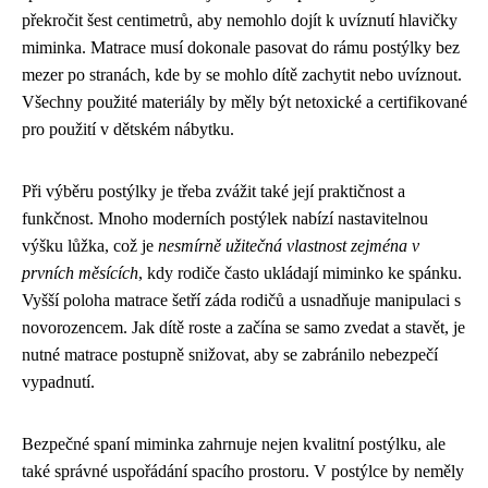
překročit šest centimetrů, aby nemohlo dojít k uvíznutí hlavičky
miminka. Matrace musí dokonale pasovat do rámu postýlky bez
mezer po stranách, kde by se mohlo dítě zachytit nebo uvíznout.
Všechny použité materiály by měly být netoxické a certifikované
pro použití v dětském nábytku.
Při výběru postýlky je třeba zvážit také její praktičnost a
funkčnost. Mnoho moderních postýlek nabízí nastavitelnou
výšku lůžka, což je
nesmírně užitečná vlastnost zejména v
prvních měsících
, kdy rodiče často ukládají miminko ke spánku.
Vyšší poloha matrace šetří záda rodičů a usnadňuje manipulaci s
novorozencem. Jak dítě roste a začína se samo zvedat a stavět, je
nutné matrace postupně snižovat, aby se zabránilo nebezpečí
vypadnutí.
Bezpečné spaní miminka zahrnuje nejen kvalitní postýlku, ale
také správné uspořádání spacího prostoru. V postýlce by neměly