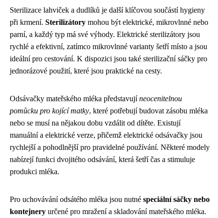
Sterilizace lahviček a dudlíků je další klíčovou součástí hygieny
při krmení.
Sterilizátory
mohou být elektrické, mikrovlnné nebo
parní, a každý typ má své výhody. Elektrické sterilizátory jsou
rychlé a efektivní, zatímco mikrovlnné varianty šetří místo a jsou
ideální pro cestování. K dispozici jsou také sterilizační sáčky pro
jednorázové použití, které jsou praktické na cesty.
Odsávačky mateřského mléka představují
neocenitelnou
pomůcku pro kojící matky
, které potřebují budovat zásobu mléka
nebo se musí na nějakou dobu vzdálit od dítěte. Existují
manuální a elektrické verze, přičemž elektrické odsávačky jsou
rychlejší a pohodlnější pro pravidelné používání. Některé modely
nabízejí funkci dvojitého odsávání, která šetří čas a stimuluje
produkci mléka.
Pro uchovávání odsátého mléka jsou nutné
speciální sáčky nebo
kontejnery
určené pro mražení a skladování mateřského mléka.