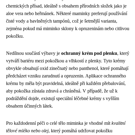
chemických přísad, ideálně s obsahem přírodních složek jako je
aloe vera nebo heřmánek. Některé maminky preferují používání
čisté vody a bavlněných tampónů, což je šetrnější varianta,
zejména pokud má miminko sklony k opruzeninám nebo citlivou
pokožku.
Nedílnou součástí výbavy je
ochranný krém pod plenku
, který
vytváří bariéru mezi pokožkou a vlhkostí z plenky. Tyto krémy
obvykle obsahují oxid zinečnatý nebo panthenol, které pomáhají
předcházet vzniku zarudnutí a opruzenin. Aplikace ochranného
krému by měla být pravidelná, ideálně při každém přebalování,
aby pokožka zůstala zdravá a chráněná. V případě, že už k
podráždění dojde, existují speciální léčebné krémy s vyšším
obsahem účinných látek.
Pro každodenní péči o celé tělo miminka je vhodné mít
kvalitní
tělové mléko nebo olej
, který pomáhá udržovat pokožku