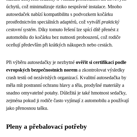
úchytů, což minimalizuje riziko nesprávné instalace. Mnoho
autosedaček nabízí kompatibilitu s podvozkem kočárku
prostřednictvím speciálních adaptérů, což vytváří
praktický
cestovní systém
. Díky tomuto řešení lze spící dítě přenést z
automobilu do kočárku bez nutnosti probouzení, což rodiče
oceňují především při krátkých nákupech nebo cestách.
Při výběru autosedačky je nezbytné
ověřit si certifikaci podle
evropských bezpečnostních norem
a zkontrolovat výsledky
crash testů od nezávislých organizací. Kvalitní autosedačka by
měla mít postranní ochranu hlavy a těla, prodyšné materiály a
snadno omyvatelné potahy. Důležitá je také hmotnost sedačky,
zejména pokud ji rodiče často vyjímají z automobilu a používají
jako přenosnou tašku.
Pleny a přebalovací potřeby