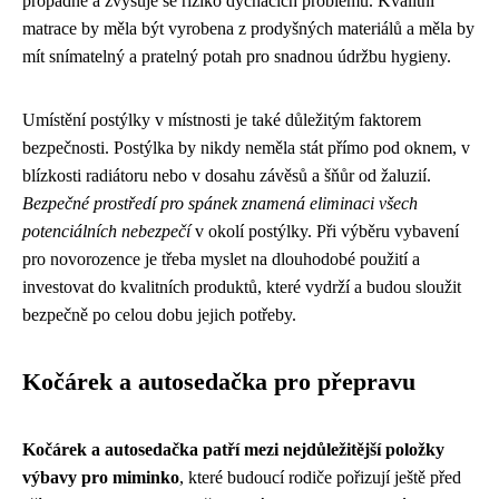
propadne a zvyšuje se riziko dýchacích problémů. Kvalitní
matrace by měla být vyrobena z prodyšných materiálů a měla by
mít snímatelný a pratelný potah pro snadnou údržbu hygieny.
Umístění postýlky v místnosti je také důležitým faktorem
bezpečnosti. Postýlka by nikdy neměla stát přímo pod oknem, v
blízkosti radiátoru nebo v dosahu závěsů a šňůr od žaluzií.
Bezpečné prostředí pro spánek znamená eliminaci všech
potenciálních nebezpečí
v okolí postýlky. Při výběru vybavení
pro novorozence je třeba myslet na dlouhodobé použití a
investovat do kvalitních produktů, které vydrží a budou sloužit
bezpečně po celou dobu jejich potřeby.
Kočárek a autosedačka pro přepravu
Kočárek a autosedačka patří mezi nejdůležitější položky
výbavy pro miminko
, které budoucí rodiče pořizují ještě před