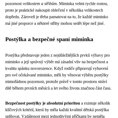
pozornost
velikostem a střihům
. Miminka velmi rychle rostou,
proto je praktické nakoupit oblečení v několika velikostech
dopředu. Zároveň je třeba pamatovat na to, že každé miminko
má jiné proporce a některé střihy mohou sedět lépe než jiné.
Postýlka a bezpečné spaní miminka
Postýlka představuje jeden z nejdůležitějších prvků výbavy pro
miminko a její správný výběr má zásadní vliv na bezpečnost a
kvalitu spánku novorozence. Když rodiče připravují vybavení
pro své očekávané miminko, měli by věnovat výběru postýlky
mimořádnou pozornost, protože právě v tomto prostoru stráví
dítě během prvních měsíců a let svého života značnou část času.
Bezpečnost postýlky je absolutní prioritou
a existuje několik
klíčových kritérií, která by měla každá kvalitní dětská postýlka
splňovat. Vzdálenost mezi jednotlivými příčkami by neměla