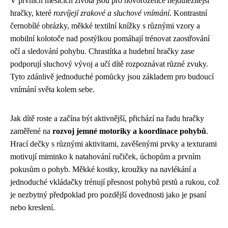
V prvních měsících života jsou pro novorozence nejdůležitější
hračky, které
rozvíjejí zrakové a sluchové vnímání
. Kontrastní
černobílé obrázky, měkké textilní knížky s různými vzory a
mobilní kolotoče nad postýlkou pomáhají trénovat zaostřování
očí a sledování pohybu. Chrastítka a hudební hračky zase
podporují sluchový vývoj a učí dítě rozpoznávat různé zvuky.
Tyto zdánlivě jednoduché pomůcky jsou základem pro budoucí
vnímání světa kolem sebe.
Jak dítě roste a začína být aktivnější, přichází na řadu hračky
zaměřené na
rozvoj jemné motoriky a koordinace pohybů
.
Hrací dečky s různými aktivitami, zavěšenými prvky a texturami
motivují miminko k natahování ručiček, úchopům a prvním
pokusům o pohyb. Měkké kostky, kroužky na navlékání a
jednoduché vkládačky trénují přesnost pohybů prstů a rukou, což
je nezbytný předpoklad pro pozdější dovednosti jako je psaní
nebo kreslení.