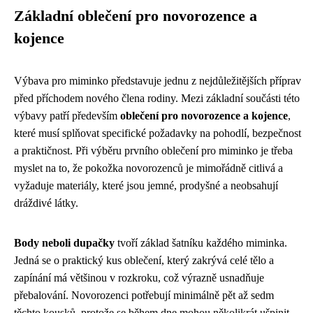
Základní oblečení pro novorozence a
kojence
Výbava pro miminko představuje jednu z nejdůležitějších příprav
před příchodem nového člena rodiny. Mezi základní součásti této
výbavy patří především
oblečení pro novorozence a kojence
,
které musí splňovat specifické požadavky na pohodlí, bezpečnost
a praktičnost. Při výběru prvního oblečení pro miminko je třeba
myslet na to, že pokožka novorozenců je mimořádně citlivá a
vyžaduje materiály, které jsou jemné, prodyšné a neobsahují
dráždivé látky.
Body neboli dupačky
tvoří základ šatníku každého miminka.
Jedná se o praktický kus oblečení, který zakrývá celé tělo a
zapínání má většinou v rozkroku, což výrazně usnadňuje
přebalování. Novorozenci potřebují minimálně pět až sedm
těchto kousků, protože se během dne mohou několikrát ušpinit.