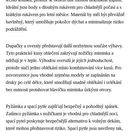
Ideální jsou body s dlouhým rukávem pro chladnější počasí a s
krátkým rukávem pro letní měsíce. Materiál by měl být převážně
bavlněný, který umožňuje pokožce dýchat a minimalizuje riziko
podráždění.
Dupačky a overaly představují další nezbytnou součást výbavy.
Tyto praktické kusy oblečení zakrývají nožičky miminka a
udržují je v teple.
Výhodou overalů je jejich jednoduchost
,
protože stačí jedno oblékání místo kombinování více kusů. Pro
novorozence jsou vhodné zejména modely se zapínáním na
druky po celé délce, které umožňují snadné oblékání i svlékání
bez nutnosti protahovat hlavičku miminka úzkými otvory.
Pyžámka a spací pytle zajišťují bezpečný a pohodlný spánek.
Zatímco pyžámka s nožičkami je vhodná pro chladnější noci,
spací pytel poskytuje bezpečnější alternativu k volným dekám,
které mohou představovat riziko. Spací pytle jsou navrženy tak,