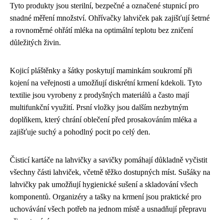
Tyto produkty jsou sterilní, bezpečné a označené stupnicí pro
snadné měření množství. Ohřívačky lahviček pak zajišťují šetrné
a rovnoměrné ohřátí mléka na optimální teplotu bez zničení
důležitých živin.
Kojicí pláštěnky a šátky poskytují maminkám soukromí při
kojení na veřejnosti a umožňují diskrétní krmení kdekoli. Tyto
textilie jsou vyrobeny z prodyšných materiálů a často mají
multifunkční využití. Prsní vložky jsou dalším nezbytným
doplňkem, který chrání oblečení před prosakováním mléka a
zajišťuje suchý a pohodlný pocit po celý den.
Čisticí kartáče na lahvičky a savičky pomáhají důkladně vyčistit
všechny části lahviček, včetně těžko dostupných míst. Sušáky na
lahvičky pak umožňují hygienické sušení a skladování všech
komponentů. Organizéry a tašky na krmení jsou praktické pro
uchovávání všech potřeb na jednom místě a usnadňují přepravu