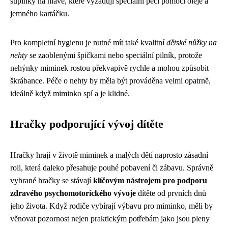
šupinky na hlavě, které vyžadují speciální péči pomocí oleje a
jemného kartáčku.
Pro kompletní hygienu je nutné mít také kvalitní
dětské nůžky na
nehty
se zaoblenými špičkami nebo speciální pilník, protože
nehýnky miminek rostou překvapivě rychle a mohou způsobit
škrábance. Péče o nehty by měla být prováděna velmi opatrně,
ideálně když miminko spí a je klidné.
Hračky podporující vývoj dítěte
Hračky hrají v životě miminek a malých dětí naprosto zásadní
roli, která daleko přesahuje pouhé pobavení či zábavu. Správně
vybrané hračky se stávají
klíčovým nástrojem pro podporu
zdravého psychomotorického vývoje
dítěte od prvních dnů
jeho života. Když rodiče vybírají výbavu pro miminko, měli by
věnovat pozornost nejen praktickým potřebám jako jsou pleny