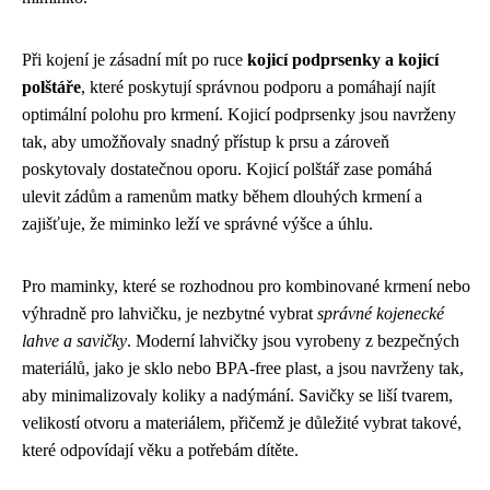
Při kojení je zásadní mít po ruce
kojicí podprsenky a kojicí
polštáře
, které poskytují správnou podporu a pomáhají najít
optimální polohu pro krmení. Kojicí podprsenky jsou navrženy
tak, aby umožňovaly snadný přístup k prsu a zároveň
poskytovaly dostatečnou oporu. Kojicí polštář zase pomáhá
ulevit zádům a ramenům matky během dlouhých krmení a
zajišťuje, že miminko leží ve správné výšce a úhlu.
Pro maminky, které se rozhodnou pro kombinované krmení nebo
výhradně pro lahvičku, je nezbytné vybrat
správné kojenecké
lahve a savičky
. Moderní lahvičky jsou vyrobeny z bezpečných
materiálů, jako je sklo nebo BPA-free plast, a jsou navrženy tak,
aby minimalizovaly koliky a nadýmání. Savičky se liší tvarem,
velikostí otvoru a materiálem, přičemž je důležité vybrat takové,
které odpovídají věku a potřebám dítěte.