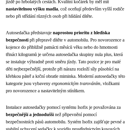
jízdě po hrbolatých cestách. Kvalitní kočárek by měl mít
nastavitelnou výšku madla
, což oceňují především vyšší rodiče
nebo při střídání různých osob při hlídání dítěte.
Autosedačka představuje
naprostou prioritu z hlediska
bezpečnosti
při přepravě dítěte v automobilu. Pro novorozence a
kojence do přibližně patnácti měsíců věku nebo do hmotnosti
třináct kilogramů je určena autosedačka skupiny nula plus, která
se instaluje výhradně proti směru jízdy. Tato pozice je pro malé
děti nejbezpečnější, protože při nárazu rozloží síly působící na
křehkou páteř a krční obratle miminka. Moderní autosedačky této
kategorie jsou vybaveny
ergonomickým tvarováním
, vložkami
pro novorozence a nastavitelným stínítkem.
Instalace autosedačky pomocí systému Isofix je považována za
bezpečnější a jednodušší
než připevnění pomocí
bezpečnostních pásů automobilu. Systém Isofix zajišťuje pevné a
stabilní uchycení sedačky k vozidlu prostřednictvím kovových