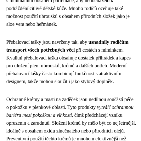
s minimálním obsahem parfemace, aby nedocházelo k
podráždění citlivé dětské kůže. Mnoho rodičů oceňuje také
možnost použití ubrousků s obsahem přírodních složek jako je
aloe vera nebo heřmánek.
Přebalovací tašky jsou navrženy tak, aby
usnadnily rodičům
transport všech potřebných věcí
při cestách s miminkem.
Kvalitní přebalovací taška obsahuje dostatek přihrádek a kapes
pro uložení plen, ubrousků, krémů a dalších potřeb. Moderní
přebalovací tašky často kombinují funkčnost s atraktivním
designem, takže mohou sloužit i jako stylový doplněk.
Ochranné krémy a masti na zaděček jsou nedílnou součástí péče
o pokožku v plenkové oblasti. Tyto produkty
vytváří ochrannou
bariéru mezi pokožkou a vlhkostí
, čímž předcházejí vzniku
opruzenin a zarudnutí. Složení krémů by mělo být co nejšetrnější,
ideálně s obsahem oxidu zinečnatého nebo přírodních olejů.
Preventivní použití těchto krémů je mnohem efektivnější než