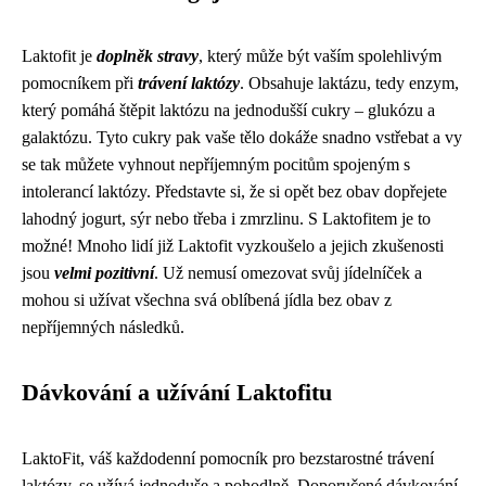
Laktofit je
doplněk stravy
, který může být vaším spolehlivým
pomocníkem při
trávení laktózy
. Obsahuje laktázu, tedy enzym,
který pomáhá štěpit laktózu na jednodušší cukry – glukózu a
galaktózu. Tyto cukry pak vaše tělo dokáže snadno vstřebat a vy
se tak můžete vyhnout nepříjemným pocitům spojeným s
intolerancí laktózy. Představte si, že si opět bez obav dopřejete
lahodný jogurt, sýr nebo třeba i zmrzlinu. S Laktofitem je to
možné! Mnoho lidí již Laktofit vyzkoušelo a jejich zkušenosti
jsou
velmi pozitivní
. Už nemusí omezovat svůj jídelníček a
mohou si užívat všechna svá oblíbená jídla bez obav z
nepříjemných následků.
Dávkování a užívání Laktofitu
LaktoFit, váš každodenní pomocník pro bezstarostné trávení
laktózy, se užívá jednoduše a pohodlně. Doporučené dávkování