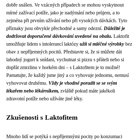
dobře snášen. Ve vzácných případech se mohou vyskytnout
mírné zažívací potíže, jako je nadýmání nebo průjem, a to
zejména při prvním užívání nebo při vysokých dávkách. Tyto
příznaky jsou obvykle přechodné a samy odezní.
Důležité je
dodržovat doporučené dávkování uvedené na obalu.
Laktofit
umožňuje lidem s intolerancí laktózy
užít si mléčné výrobky
bez
obav z nepříjemných pocitů. Představte si, že si můžete dát
lahodný jogurt k snídani, vychutnat si pizzu s přáteli nebo si
dopřát zmrzlinu v horkém dni – s Laktofitem je to možné!
Pamatujte, že každý jsme jiný a co vyhovuje jednomu, nemusí
vyhovovat druhému.
Vždy je vhodné poradit se se svým
lékařem nebo lékárníkem,
zvláště pokud máte jakékoli
zdravotní potíže nebo užíváte jiné léky.
Zkušenosti s Laktofitem
Mnoho lidí se potýká s nepříjemnými pocity po konzumaci