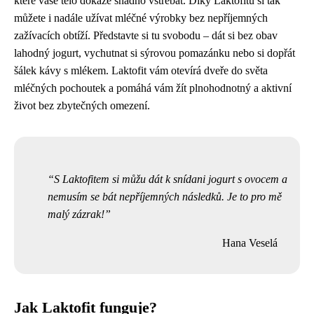
které vaše tělo dokáže snadno vstřebat. Díky Laktofitu si tak
můžete i nadále užívat mléčné výrobky bez nepříjemných
zažívacích obtíží. Představte si tu svobodu – dát si bez obav
lahodný jogurt, vychutnat si sýrovou pomazánku nebo si dopřát
šálek kávy s mlékem. Laktofit vám otevírá dveře do světa
mléčných pochoutek a pomáhá vám žít plnohodnotný a aktivní
život bez zbytečných omezení.
S Laktofitem si můžu dát k snídani jogurt s ovocem a
nemusím se bát nepříjemných následků. Je to pro mě
malý zázrak!
Hana Veselá
Jak Laktofit funguje?