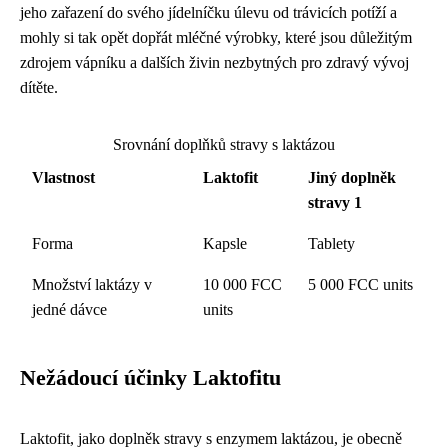
jeho zařazení do svého jídelníčku úlevu od trávicích potíží a
mohly si tak opět dopřát mléčné výrobky, které jsou důležitým
zdrojem vápníku a dalších živin nezbytných pro zdravý vývoj
dítěte.
Srovnání doplňků stravy s laktázou
Vlastnost
Laktofit
Jiný doplněk
stravy 1
Forma
Kapsle
Tablety
Množství laktázy v
10 000 FCC
5 000 FCC units
jedné dávce
units
Nežádoucí účinky Laktofitu
Laktofit, jako doplněk stravy s enzymem laktázou, je obecně