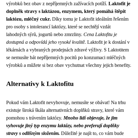
výrobků bez obav z nepříjemných zažívacích potíží.
Laktofit je
doplněk stravy s laktázou, enzymem, který pomáhá štěpit
laktózu, mléčný cukr.
Díky tomu je Laktofit ideálním řešením
pro osoby s intolerancí laktózy, které se nechtějí vzdát
lahodných sýrů, jogurtů nebo zmrzliny.
Cena Laktofitu je
dostupná a odpovídá jeho vysoké kvalitě.
Laktofit je k dostání v
lékárnách a vybraných prodejnách zdravé výživy. S Laktotitem
se nemusíte bát nepříjemných pocitů po konzumaci mléčných
výrobků a můžete si bez obav vychutnat všechny jejich benefity.
Alternativy k Laktofitu
Pokud vám Laktofit nevyhovuje, nemusíte se obávat! Na trhu
existuje široká škála alternativních doplňků stravy, které vám
pomohou s trávením laktózy.
Mnoho lidí objevuje, že jim
vyhovuje jiný typ enzymu laktázy, nebo preferují doplňky
stravy s odlišným složením.
Důležité je najít to, co vám bude