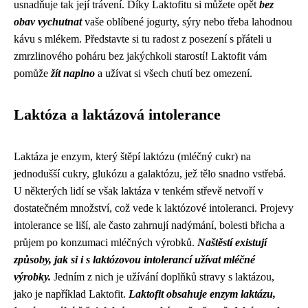
usnadňuje tak její trávení. Díky Laktofitu si můžete opět
bez
obav vychutnat
vaše oblíbené jogurty, sýry nebo třeba lahodnou
kávu s mlékem. Představte si tu radost z posezení s přáteli u
zmrzlinového poháru bez jakýchkoli starostí! Laktofit vám
pomůže
žít naplno
a užívat si všech chutí bez omezení.
Laktóza a laktázová intolerance
Laktáza je enzym, který štěpí laktózu (mléčný cukr) na
jednodušší cukry, glukózu a galaktózu, jež tělo snadno vstřebá.
U některých lidí se však laktáza v tenkém střevě netvoří v
dostatečném množství, což vede k laktózové intoleranci. Projevy
intolerance se liší, ale často zahrnují nadýmání, bolesti břicha a
průjem po konzumaci mléčných výrobků.
Naštěstí existují
způsoby, jak si i s laktózovou intolerancí užívat mléčné
výrobky.
Jedním z nich je užívání doplňků stravy s laktázou,
jako je například Laktofit.
Laktofit obsahuje enzym laktázu,