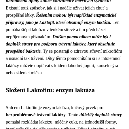
neznamená úplný konec konzumace mléčných výrobků!
Existují totiž způsoby, jak si i nadále užívat jejich chuť a
prospěšné látky.
Řešením mohou být například enzymatické
přípravky, jako je Laktofit, které obsahují enzym laktázu.
Ten
pomáhá štěpit laktózu v tenkém střevě a tím předcházet
nepříjemným příznakům.
Dalším pomocníkem může být i
doplněk stravy pro podporu trávení laktózy, který obsahuje
prospěšné bakterie.
Ty se postarají o zdravou střevní mikroflóru
a usnadní tak trávení. Díky těmto pomocníkům si i s intolerancí
laktózy můžete dopřávat s klidem lahodný jogurt, kousek sýra
nebo sklenici mléka.
Složení Laktofitu: enzym laktáza
Srdcem Laktofitu je enzym laktáza, klíčový prvek pro
bezproblémové trávení laktózy
. Tento
důležitý doplněk stravy
pomáhá rozkládat laktózu, mléčný cukr, na jednodušší formy,