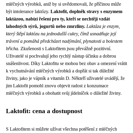
mléčných výrobků, aniž by si uvědomovali, že příčinou může
být intolerance laktózy.
Laktofit, doplněk stravy s enzymem
laktázou, nabízí řešení pro ty, kteří se nechtějí vzdát
lahodných sýrů, jogurtů nebo zmrzliny.
Laktáza je enzym,
který štěpí laktózu na jednodušší cukry, čímž usnadňuje její
trávení a pomáhá předcházet nadýmání, plynatosti a bolestem
břicha.
Zkušenosti s Laktofitem jsou převážně pozitivní.
Uživatelé si pochvalují jeho rychlý nástup účinku a dobrou
snášenlivost. Díky Laktofitu se mohou bez obav a omezení vrátit
k vychutnávání mléčných výrobků a dopřát si tak důležité
živiny, jako je vápník a vitamín D. Někteří uživatelé uvádějí, že
jim Laktofit pomohl znovu objevit radost z konzumace
mléčných výrobků a obohatit svůj jídelníček o důležité živiny.
Laktofit: cena a dostupnost
S Laktofitem si můžete užívat všechna potěšení z mléčných