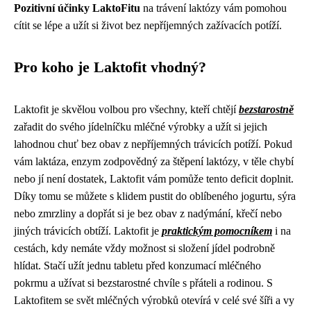
Pozitivní účinky LaktoFitu
na trávení laktózy vám pomohou
cítit se lépe a užít si život bez nepříjemných zažívacích potíží.
Pro koho je Laktofit vhodný?
Laktofit je skvělou volbou pro všechny, kteří chtějí
bezstarostně
zařadit do svého jídelníčku mléčné výrobky a užít si jejich
lahodnou chuť bez obav z nepříjemných trávicích potíží. Pokud
vám laktáza, enzym zodpovědný za štěpení laktózy, v těle chybí
nebo jí není dostatek, Laktofit vám pomůže tento deficit doplnit.
Díky tomu se můžete s klidem pustit do oblíbeného jogurtu, sýra
nebo zmrzliny a dopřát si je bez obav z nadýmání, křečí nebo
jiných trávicích obtíží. Laktofit je
praktickým pomocníkem
i na
cestách, kdy nemáte vždy možnost si složení jídel podrobně
hlídat. Stačí užít jednu tabletu před konzumací mléčného
pokrmu a užívat si bezstarostné chvíle s přáteli a rodinou. S
Laktofitem se svět mléčných výrobků otevírá v celé své šíři a vy