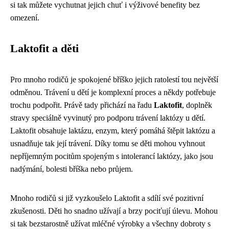
si tak můžete vychutnat jejich chuť i výživové benefity bez
omezení.
Laktofit a děti
Pro mnoho rodičů je spokojené bříško jejich ratolestí tou největší
odměnou. Trávení u dětí je komplexní proces a někdy potřebuje
trochu podpořit. Právě tady přichází na řadu
Laktofit
, doplněk
stravy speciálně vyvinutý pro podporu trávení laktózy u dětí.
Laktofit obsahuje laktázu, enzym, který pomáhá štěpit laktózu a
usnadňuje tak její trávení. Díky tomu se děti mohou vyhnout
nepříjemným pocitům spojeným s intolerancí laktózy, jako jsou
nadýmání, bolesti bříška nebo průjem.
Mnoho rodičů si již vyzkoušelo Laktofit a sdílí své pozitivní
zkušenosti. Děti ho snadno užívají a brzy pociťují úlevu. Mohou
si tak bezstarostně užívat mléčné výrobky a všechny dobroty s