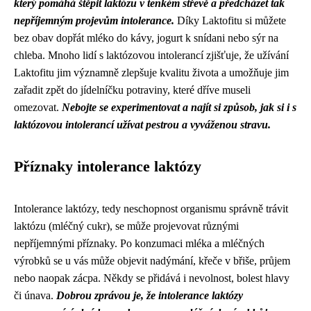
který pomáhá štěpit laktózu v tenkém střevě a předcházet tak
nepříjemným projevům intolerance.
Díky Laktofitu si můžete
bez obav dopřát mléko do kávy, jogurt k snídani nebo sýr na
chleba. Mnoho lidí s laktózovou intolerancí zjišťuje, že užívání
Laktofitu jim významně zlepšuje kvalitu života a umožňuje jim
zařadit zpět do jídelníčku potraviny, které dříve museli
omezovat.
Nebojte se experimentovat a najít si způsob, jak si i s
laktózovou intolerancí užívat pestrou a vyváženou stravu.
Příznaky intolerance laktózy
Intolerance laktózy, tedy neschopnost organismu správně trávit
laktózu (mléčný cukr), se může projevovat různými
nepříjemnými příznaky. Po konzumaci mléka a mléčných
výrobků se u vás může objevit nadýmání, křeče v břiše, průjem
nebo naopak zácpa. Někdy se přidává i nevolnost, bolest hlavy
či únava.
Dobrou zprávou je, že intolerance laktózy