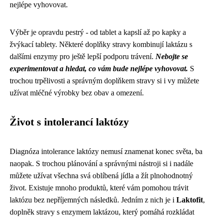
nejlépe vyhovovat.
Výběr je opravdu pestrý - od tablet a kapslí až po kapky a
žvýkací tablety. Některé doplňky stravy kombinují laktázu s
dalšími enzymy pro ještě lepší podporu trávení.
Nebojte se
experimentovat a hledat, co vám bude nejlépe vyhovovat.
S
trochou trpělivosti a správným doplňkem stravy si i vy můžete
užívat mléčné výrobky bez obav a omezení.
Život s intolerancí laktózy
Diagnóza intolerance laktózy nemusí znamenat konec světa, ba
naopak. S trochou plánování a správnými nástroji si i nadále
můžete užívat všechna svá oblíbená jídla a žít plnohodnotný
život. Existuje mnoho produktů, které vám pomohou trávit
laktózu bez nepříjemných následků. Jedním z nich je i
Laktofit
,
doplněk stravy s enzymem laktázou, který pomáhá rozkládat