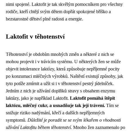
nimi spojené. Laktofit je tak skvělým pomocníkem pro všechny
rodiče, kteří chtějí svým dětem dopřát spokojené bříško a
bezstarostné dětství plné radosti a energie.
Laktofit v těhotenství
Těhotenství je obdobím mnohých změn a některé z nich se
mohou projevit i v trávicím systému. U některých žen se může
objevit intolerance laktózy, která způsobuje nepříjemné pocity
po konzumaci mléčných výrobků. Naštěstí existují způsoby, jak
tyto potíže zmírnit a užít si i v těhotenství pestrý jídelníček.
Jedním z nich je užívání doplňků stravy s obsahem enzymu
laktázy, jako je například Laktofit.
Laktofit pomáhá štěpit
laktózu, mléčný cukr, a usnadňuje tak její trávení.
Tím se
snižuje riziko nadýmání, křečí a dalších nepříjemných
symptomů.
Důležité je poradit se se svým lékařem o vhodnosti
užívání Laktofitu během těhotenství.
Mnoho žen zaznamenalo po