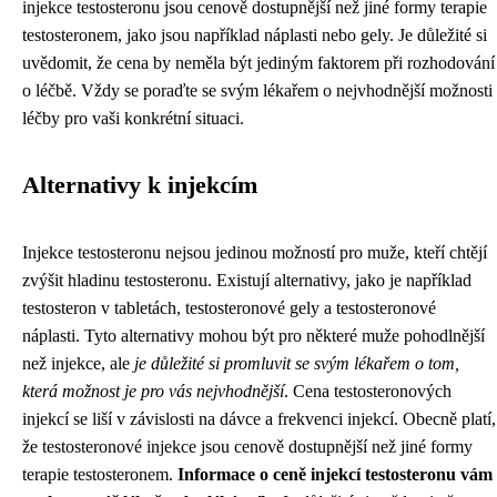
injekce testosteronu jsou cenově dostupnější než jiné formy terapie
testosteronem, jako jsou například náplasti nebo gely. Je důležité si
uvědomit, že cena by neměla být jediným faktorem při rozhodování
o léčbě. Vždy se poraďte se svým lékařem o nejvhodnější možnosti
léčby pro vaši konkrétní situaci.
Alternativy k injekcím
Injekce testosteronu nejsou jedinou možností pro muže, kteří chtějí
zvýšit hladinu testosteronu. Existují alternativy, jako je například
testosteron v tabletách, testosteronové gely a testosteronové
náplasti. Tyto alternativy mohou být pro některé muže pohodlnější
než injekce, ale
je důležité si promluvit se svým lékařem o tom,
která možnost je pro vás nejvhodnější
. Cena testosteronových
injekcí se liší v závislosti na dávce a frekvenci injekcí. Obecně platí,
že testosteronové injekce jsou cenově dostupnější než jiné formy
terapie testosteronem.
Informace o ceně injekcí testosteronu vám