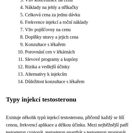
Náklady na jehly a stříkačky
Celková cena za jednu dávku
Frekvence injekcí a roční náklady
Vliv pojišťovny na cenu
Doplňky stravy a jejich cena
Konzultace s lékařem
Porovnání cen v lékárnách
Slevové programy a kupóny
Rizika a vedlejší účinky
Alternativy k injekcím
Důležitost konzultace s lékařem
Typy injekcí testosteronu
Existuje několik typů injekcí testosteronu, přičemž každý se liší
cenou, frekvencí aplikace a délkou účinku. Mezi nejběžnější patří
testosteron cypionát, testosteron enanthát a testosteron propionát.