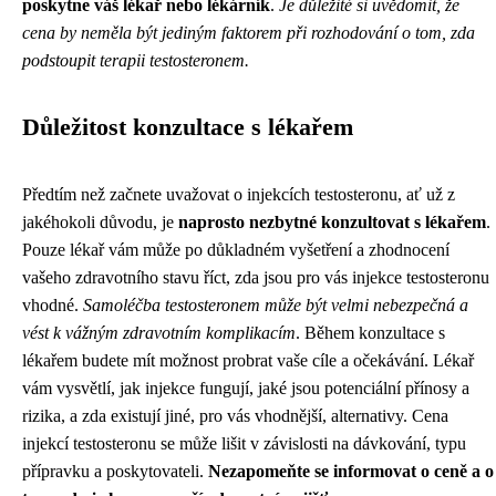
poskytne váš lékař nebo lékárník
.
Je důležité si uvědomit, že
cena by neměla být jediným faktorem při rozhodování o tom, zda
podstoupit terapii testosteronem.
Důležitost konzultace s lékařem
Předtím než začnete uvažovat o injekcích testosteronu, ať už z
jakéhokoli důvodu, je
naprosto nezbytné konzultovat s lékařem
.
Pouze lékař vám může po důkladném vyšetření a zhodnocení
vašeho zdravotního stavu říct, zda jsou pro vás injekce testosteronu
vhodné.
Samoléčba testosteronem může být velmi nebezpečná a
vést k vážným zdravotním komplikacím
. Během konzultace s
lékařem budete mít možnost probrat vaše cíle a očekávání. Lékař
vám vysvětlí, jak injekce fungují, jaké jsou potenciální přínosy a
rizika, a zda existují jiné, pro vás vhodnější, alternativy. Cena
injekcí testosteronu se může lišit v závislosti na dávkování, typu
přípravku a poskytovateli.
Nezapomeňte se informovat o ceně a o