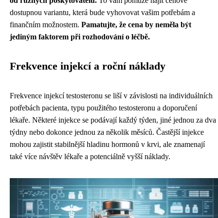
od různých poskytovatelů.
To vám pomůže najít cenově
dostupnou variantu, která bude vyhovovat vašim potřebám a
finančním možnostem.
Pamatujte, že cena by neměla být
jediným faktorem při rozhodování o léčbě.
Frekvence injekcí a roční náklady
Frekvence injekcí testosteronu se liší v závislosti na individuálních
potřebách pacienta, typu použitého testosteronu a doporučení
lékaře. Některé injekce se podávají každý týden, jiné jednou za dva
týdny nebo dokonce jednou za několik měsíců. Častější injekce
mohou zajistit stabilnější hladinu hormonů v krvi, ale znamenají
také více návštěv lékaře a potenciálně vyšší náklady.