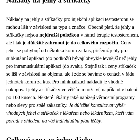
Náklady na jehly a stříkačky
Náklady na jehly a stříkačky pro injekční aplikaci testosteronu se
mohou lišit v závislosti na typu a značce. Obecně platí, že jehly a
stříkačky nejsou
nejdražší položkou
v rámci terapie testosteronem,
ale i tak je
důležité zahrnout je do celkového rozpočtu
. Ceny
jehel se pohybují od několika korun za kus, přičemž jehly pro
subkutánní aplikaci (do podkoží) bývají obvykle levnější než jehly
pro intramuskulární aplikaci (do svalu). Stejně tak i ceny stříkaček
se liší v závislosti na objemu, ale i zde se bavíme o cenách v řádu
jednotek korun za kus. Pro minimalizaci nákladů je vhodné
nakupovat jehly a stříkačky ve větším množství, například v balení
po 100 kusech. Některé lékárny také nabízejí věrnostní programy
nebo slevy pro stálé zákazníky.
Je důležité konzultovat výběr
vhodných jehel a stříkaček s lékařem nebo lékárníkem, kteří vám
poradí s ohledem na váš individuální plán léčby.
Celková cena za jednu dávku