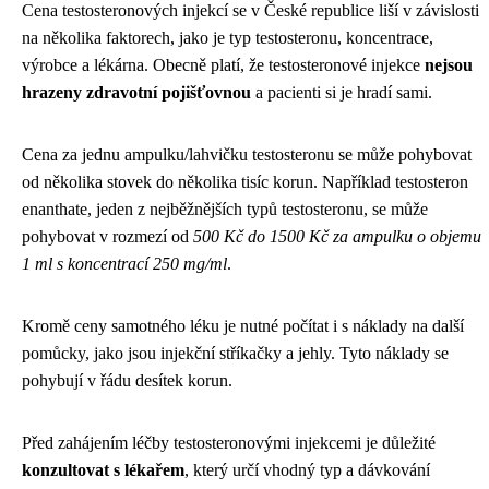
Cena testosteronových injekcí se v České republice liší v závislosti
na několika faktorech, jako je typ testosteronu, koncentrace,
výrobce a lékárna. Obecně platí, že testosteronové injekce
nejsou
hrazeny zdravotní pojišťovnou
a pacienti si je hradí sami.
Cena za jednu ampulku/lahvičku testosteronu se může pohybovat
od několika stovek do několika tisíc korun. Například testosteron
enanthate, jeden z nejběžnějších typů testosteronu, se může
pohybovat v rozmezí od
500 Kč do 1500 Kč za ampulku o objemu
1 ml s koncentrací 250 mg/ml
.
Kromě ceny samotného léku je nutné počítat i s náklady na další
pomůcky, jako jsou injekční stříkačky a jehly. Tyto náklady se
pohybují v řádu desítek korun.
Před zahájením léčby testosteronovými injekcemi je důležité
konzultovat s lékařem
, který určí vhodný typ a dávkování