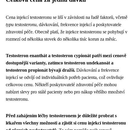
Cena injekcí testosteronu se liší v závislosti na řadě faktorů, včetně
typu testosteronu
, dávkování, frekvence injekcí a poskytovatele
zdravotní péče. Obecně platí, že injekce testosteronu se pohybují v
rozmezí od několika stovek do několika tisíc korun za měsíc.
Testosteron enanthát a testosteron cypionát patří mezi cenově
dostupnější varianty, zatímco testosteron undekanoát a
testosteron propionát bývají dražší.
Dávkování a frekvence
injekcí se odvíjí od individuálních potřeb pacienta, což ovlivňuje
celkovou cenu. Někteří poskytovatelé zdravotní péče mohou
nabízet slevy pro stálé pacienty nebo pro nákup většího množství
testosteronu.
Před zahájením léčby testosteronem je důležité probrat s
lékařem všechny možnosti a zjistit si cenu injekcí testosteronu