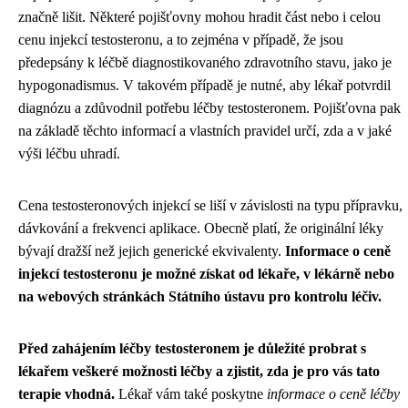
značně lišit. Některé pojišťovny mohou hradit část nebo i celou
cenu injekcí testosteronu, a to zejména v případě, že jsou
předepsány k léčbě diagnostikovaného zdravotního stavu, jako je
hypogonadismus. V takovém případě je nutné, aby lékař potvrdil
diagnózu a zdůvodnil potřebu léčby testosteronem. Pojišťovna pak
na základě těchto informací a vlastních pravidel určí, zda a v jaké
výši léčbu uhradí.
Cena testosteronových injekcí se liší v závislosti na typu přípravku,
dávkování a frekvenci aplikace. Obecně platí, že originální léky
bývají dražší než jejich generické ekvivalenty.
Informace o ceně
injekcí testosteronu je možné získat od lékaře, v lékárně nebo
na webových stránkách Státního ústavu pro kontrolu léčiv.
Před zahájením léčby testosteronem je důležité probrat s
lékařem veškeré možnosti léčby a zjistit, zda je pro vás tato
terapie vhodná.
Lékař vám také poskytne
informace o ceně léčby