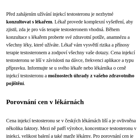
Před zahájením užívání injekcí testosteronu je nezbytné
konzultovat s lékařem
. Lékař provede komplexní vyšetření, aby
zjistil, zda je pro vás terapie testosteronem vhodná. Během
konzultace s lékařem proberte své zdravotní potíže, anamnézu a
všechny léky, které užíváte. Lékař vám vysvětlí rizika a přínosy
terapie testosteronem a zodpoví všechny vaše dotazy. Cena injekcí
testosteronu se liší v závislosti na dávce, frekvenci aplikace a typu
přípravku. Informujte se u svého lékaře nebo lékárníka o ceně
injekcí testosteronu a
možnostech úhrady z vašeho zdravotního
pojištění
.
Porovnání cen v lékárnách
Cena injekcí testosteronu se v českých lékárnách liší a je ovlivněna
několika faktory. Mezi ně patří výrobce, koncentrace testosteronu v
injekci, velikost balení a také marže lékárny. Pro porovnání cen je