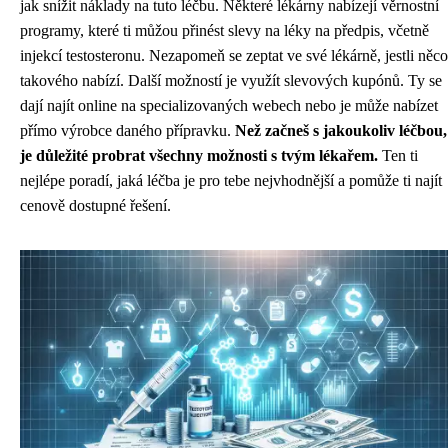
jak snížit náklady na tuto léčbu. Některé lékárny nabízejí věrnostní
programy, které ti můžou přinést slevy na léky na předpis, včetně
injekcí testosteronu. Nezapomeň se zeptat ve své lékárně, jestli něco
takového nabízí. Další možností je využít slevových kupónů. Ty se
dají najít online na specializovaných webech nebo je může nabízet
přímo výrobce daného přípravku.
Než začneš s jakoukoliv léčbou,
je důležité probrat všechny možnosti s tvým lékařem.
Ten ti
nejlépe poradí, jaká léčba je pro tebe nejvhodnější a pomůže ti najít
cenově dostupné řešení.