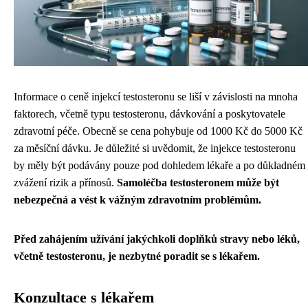
Informace o ceně injekcí testosteronu se liší v závislosti na mnoha
faktorech, včetně typu testosteronu, dávkování a poskytovatele
zdravotní péče. Obecně se cena pohybuje od 1000 Kč do 5000 Kč
za měsíční dávku. Je důležité si uvědomit, že injekce testosteronu
by měly být podávány pouze pod dohledem lékaře a po důkladném
zvážení rizik a přínosů.
Samoléčba testosteronem může být
nebezpečná a vést k vážným zdravotním problémům.
Před zahájením užívání jakýchkoli doplňků stravy nebo léků,
včetně testosteronu, je nezbytné poradit se s lékařem.
Konzultace s lékařem