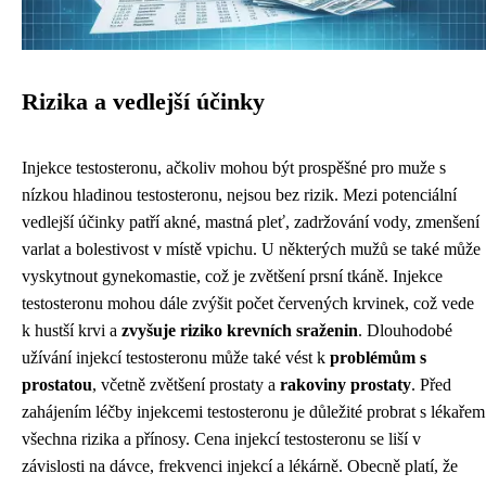
Rizika a vedlejší účinky
Injekce testosteronu, ačkoliv mohou být prospěšné pro muže s
nízkou hladinou testosteronu, nejsou bez rizik. Mezi potenciální
vedlejší účinky patří akné, mastná pleť, zadržování vody, zmenšení
varlat a bolestivost v místě vpichu. U některých mužů se také může
vyskytnout gynekomastie, což je zvětšení prsní tkáně. Injekce
testosteronu mohou dále zvýšit počet červených krvinek, což vede
k hustší krvi a
zvyšuje riziko krevních sraženin
. Dlouhodobé
užívání injekcí testosteronu může také vést k
problémům s
prostatou
, včetně zvětšení prostaty a
rakoviny prostaty
. Před
zahájením léčby injekcemi testosteronu je důležité probrat s lékařem
všechna rizika a přínosy. Cena injekcí testosteronu se liší v
závislosti na dávce, frekvenci injekcí a lékárně. Obecně platí, že