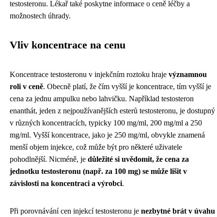
testosteronu. Lékař také poskytne informace o ceně léčby a
možnostech úhrady.
Vliv koncentrace na cenu
Koncentrace testosteronu v injekčním roztoku hraje
významnou
roli v ceně
. Obecně platí, že čím vyšší je koncentrace, tím vyšší je
cena za jednu ampulku nebo lahvičku. Například testosteron
enanthát, jeden z nejpoužívanějších esterů testosteronu, je dostupný
v různých koncentracích, typicky 100 mg/ml, 200 mg/ml a 250
mg/ml. Vyšší koncentrace, jako je 250 mg/ml, obvykle znamená
menší objem injekce, což může být pro některé uživatele
pohodlnější. Nicméně, je
důležité si uvědomit, že cena za
jednotku testosteronu (např. za 100 mg) se může lišit v
závislosti na koncentraci a výrobci
.
Při porovnávání cen injekcí testosteronu je
nezbytné brát v úvahu