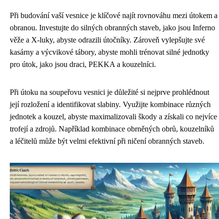
Při budování vaší vesnice je klíčové najít rovnováhu mezi útokem a
obranou. Investujte do silných obranných staveb, jako jsou Inferno
věže a X-luky, abyste odrazili útočníky. Zároveň vylepšujte své
kasárny a výcvikové tábory, abyste mohli trénovat silné jednotky
pro útok, jako jsou draci, PEKKA a kouzelníci.
Při útoku na soupeřovu vesnici je důležité si nejprve prohlédnout
její rozložení a identifikovat slabiny. Využijte kombinace různých
jednotek a kouzel, abyste maximalizovali škody a získali co nejvíce
trofejí a zdrojů. Například kombinace obrněných obrů, kouzelníků
a léčitelů může být velmi efektivní při ničení obranných staveb.