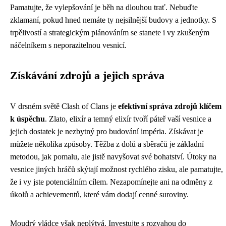
Pamatujte, že vylepšování je běh na dlouhou trať. Nebuďte
zklamaní, pokud hned nemáte ty nejsilnější budovy a jednotky. S
trpělivostí a strategickým plánováním se stanete i vy zkušeným
náčelníkem s neporazitelnou vesnicí.
Získávání zdrojů a jejich správa
V drsném světě Clash of Clans je
efektivní správa zdrojů klíčem
k úspěchu
. Zlato, elixír a temný elixír tvoří páteř vaší vesnice a
jejich dostatek je nezbytný pro budování impéria. Získávat je
můžete několika způsoby. Těžba z dolů a sběračů je základní
metodou, jak pomalu, ale jistě navyšovat své bohatství. Útoky na
vesnice jiných hráčů skýtají možnost rychlého zisku, ale pamatujte,
že i vy jste potenciálním cílem. Nezapomínejte ani na odměny z
úkolů a achievementů, které vám dodají cenné suroviny.
Moudrý vládce však neplýtvá. Investujte s rozvahou do