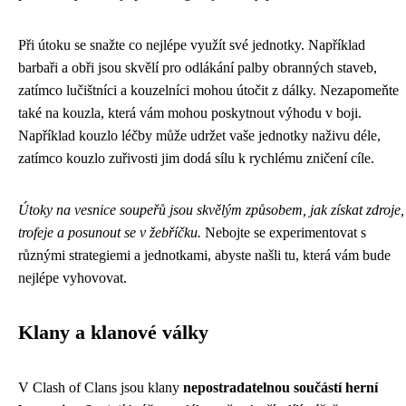
Při útoku se snažte co nejlépe využít své jednotky. Například
barbaři a obři jsou skvělí pro odlákání palby obranných staveb,
zatímco lučištníci a kouzelníci mohou útočit z dálky. Nezapomeňte
také na kouzla, která vám mohou poskytnout výhodu v boji.
Například kouzlo léčby může udržet vaše jednotky naživu déle,
zatímco kouzlo zuřivosti jim dodá sílu k rychlému zničení cíle.
Útoky na vesnice soupeřů jsou skvělým způsobem, jak získat zdroje,
trofeje a posunout se v žebříčku.
Nebojte se experimentovat s
různými strategiemi a jednotkami, abyste našli tu, která vám bude
nejlépe vyhovovat.
Klany a klanové války
V Clash of Clans jsou klany
nepostradatelnou součástí herní