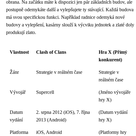
obrana. Na začátku máte k dispozici jen pár základních budov, ale
postupně odemykáte další a vylepšujete ty stávající. Každá budova
má svou specifickou funkci. Například radnice odemyká nové
budovy a vylepšení, kasárny slouží k výcviku jednotek a zlaté doly
produkují zlato.
Vlastnost
Clash of Clans
Hra X (Přímý
konkurent)
Žánr
Strategie v reálném čase
Strategie v
reálném čase
Vývojář
Supercell
(Jméno vývojáře
hry X)
Datum
2. srpna 2012 (iOS), 7. října
(Datum vydání
vydání
2013 (Android)
hry X)
Platforma
iOS, Android
(Platformy hry