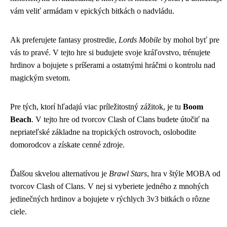
vám veliť armádam v epických bitkách o nadvládu.
Ak preferujete fantasy prostredie,
Lords Mobile
by mohol byť pre
vás to pravé. V tejto hre si budujete svoje kráľovstvo, trénujete
hrdinov a bojujete s príšerami a ostatnými hráčmi o kontrolu nad
magickým svetom.
Pre tých, ktorí hľadajú viac príležitostný zážitok, je tu
Boom
Beach
. V tejto hre od tvorcov Clash of Clans budete útočiť na
nepriateľské základne na tropických ostrovoch, oslobodite
domorodcov a získate cenné zdroje.
Ďalšou skvelou alternatívou je
Brawl Stars
, hra v štýle MOBA od
tvorcov Clash of Clans. V nej si vyberiete jedného z mnohých
jedinečných hrdinov a bojujete v rýchlych 3v3 bitkách o rôzne
ciele.