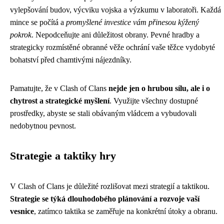
vylepšování budov, výcviku vojska a výzkumu v laboratoři. Každá
mince se počítá a
promyšlené investice vám přinesou kýžený
pokrok
. Nepodceňujte ani důležitost obrany. Pevné hradby a
strategicky rozmístěné obranné věže ochrání vaše těžce vydobyté
bohatství před chamtivými nájezdníky.
Pamatujte, že v Clash of Clans
nejde jen o hrubou sílu, ale i o
chytrost a strategické myšlení
. Využijte všechny dostupné
prostředky, abyste se stali obávaným vládcem a vybudovali
nedobytnou pevnost.
Strategie a taktiky hry
V Clash of Clans je důležité rozlišovat mezi strategií a taktikou.
Strategie se týká dlouhodobého plánování a rozvoje vaší
vesnice
, zatímco taktika se zaměřuje na konkrétní útoky a obranu.