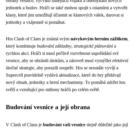
obrany vesnice, výcviku silnějších vojáků a odemykání nových
jednotek a budov. Hráči se také mohou spojit s ostatními a vytvořit
klany, které jim umožňují účastnit se klanových válek, darovat si
jednotky a vzájemně si pomáhat.
Hra Clash of Clans je známá svým
návykovým herním zážitkem
,
který kombinuje
budování základny
,
strategické plánování
a
rychlou akci. Hráči si musí pečlivě rozvrhnout uspořádání své
vesnice, aby se ubránili útokům, a zároveň musí vymýšlet efektivní
útočné strategie, aby porazili soupeře. Hra se neustále vyvíjí a
Supercell pravidelně vydává aktualizace, které do hry přidávají
nový obsah, jednotky a herní mechanismy. To pomáhá udržet hru
svěží a vzrušující pro miliony hráčů po celém světě.
Budování vesnice a její obrana
V Clash of Clans je
budování vaší vesnice
stejně důležité jako její