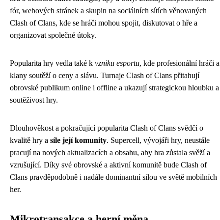
fór, webových stránek a skupin na sociálních sítích věnovaných
Clash of Clans, kde se hráči mohou spojit, diskutovat o hře a
organizovat společné útoky.
Popularita hry vedla také k
vzniku esportu
, kde profesionální hráči a
klany soutěží o ceny a slávu. Turnaje Clash of Clans přitahují
obrovské publikum online i offline a ukazují strategickou hloubku a
soutěživost hry.
Dlouhověkost a pokračující popularita Clash of Clans svědčí o
kvalitě hry a
síle její komunity
. Supercell, vývojáři hry, neustále
pracují na nových aktualizacích a obsahu, aby hra zůstala svěží a
vzrušující. Díky své obrovské a aktivní komunitě bude Clash of
Clans pravděpodobně i nadále dominantní silou ve světě mobilních
her.
Mikrotransakce a herní měna