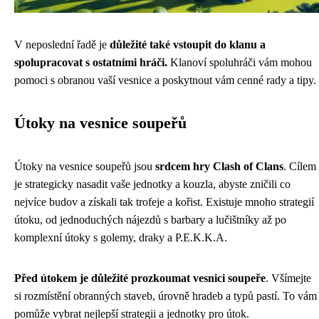
V neposlední řadě je
důležité také vstoupit do klanu a
spolupracovat s ostatními hráči.
Klanoví spoluhráči vám mohou
pomoci s obranou vaší vesnice a poskytnout vám cenné rady a tipy.
Útoky na vesnice soupeřů
Útoky na vesnice soupeřů jsou
srdcem hry Clash of Clans
. Cílem
je strategicky nasadit vaše jednotky a kouzla, abyste zničili co
nejvíce budov a získali tak trofeje a kořist. Existuje mnoho strategií
útoku, od jednoduchých nájezdů s barbary a lučištníky až po
komplexní útoky s golemy, draky a P.E.K.K.A.
Před útokem je důležité prozkoumat vesnici soupeře
. Všímejte
si rozmístění obranných staveb, úrovně hradeb a typů pastí. To vám
pomůže vybrat nejlepší strategii a jednotky pro útok.