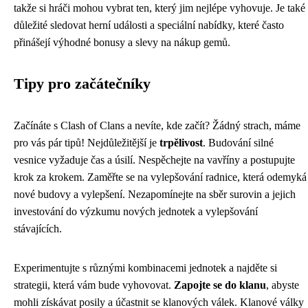
takže si hráči mohou vybrat ten, který jim nejlépe vyhovuje. Je také
důležité sledovat herní události a speciální nabídky, které často
přinášejí výhodné bonusy a slevy na nákup gemů.
Tipy pro začátečníky
Začínáte s Clash of Clans a nevíte, kde začít? Žádný strach, máme
pro vás pár tipů! Nejdůležitější je
trpělivost
. Budování silné
vesnice vyžaduje čas a úsilí. Nespěchejte na vavříny a postupujte
krok za krokem. Zaměřte se na vylepšování radnice, která odemyká
nové budovy a vylepšení. Nezapomínejte na sběr surovin a jejich
investování do výzkumu nových jednotek a vylepšování
stávajících.
Experimentujte s různými kombinacemi jednotek a najděte si
strategii, která vám bude vyhovovat.
Zapojte se do klanu
, abyste
mohli získávat posily a účastnit se klanových válek. Klanové války