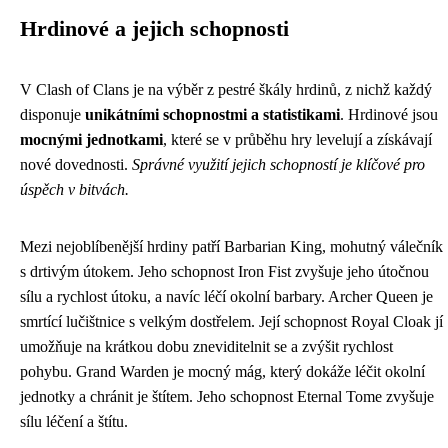
Hrdinové a jejich schopnosti
V Clash of Clans je na výběr z pestré škály hrdinů, z nichž každý
disponuje
unikátními schopnostmi a statistikami
. Hrdinové jsou
mocnými jednotkami
, které se v průběhu hry levelují a získávají
nové dovednosti.
Správné využití jejich schopností je klíčové pro
úspěch v bitvách.
Mezi nejoblíbenější hrdiny patří Barbarian King, mohutný válečník
s drtivým útokem. Jeho schopnost Iron Fist zvyšuje jeho útočnou
sílu a rychlost útoku, a navíc léčí okolní barbary. Archer Queen je
smrtící lučištnice s velkým dostřelem. Její schopnost Royal Cloak jí
umožňuje na krátkou dobu zneviditelnit se a zvýšit rychlost
pohybu. Grand Warden je mocný mág, který dokáže léčit okolní
jednotky a chránit je štítem. Jeho schopnost Eternal Tome zvyšuje
sílu léčení a štítu.