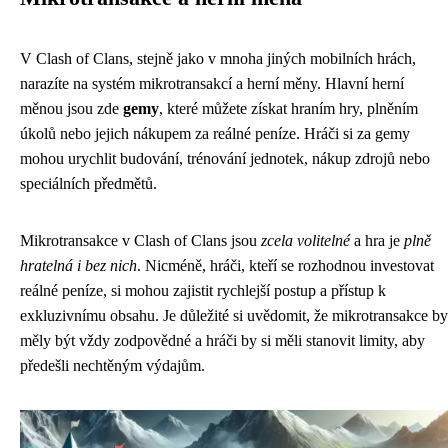
V Clash of Clans, stejně jako v mnoha jiných mobilních hrách,
narazíte na systém mikrotransakcí a herní měny. Hlavní herní
měnou jsou zde
gemy
, které můžete získat hraním hry, plněním
úkolů nebo jejich nákupem za reálné peníze. Hráči si za gemy
mohou urychlit budování, trénování jednotek, nákup zdrojů nebo
speciálních předmětů.
Mikrotransakce v Clash of Clans jsou
zcela volitelné
a hra je
plně
hratelná i bez nich
. Nicméně, hráči, kteří se rozhodnou investovat
reálné peníze, si mohou zajistit rychlejší postup a přístup k
exkluzivnímu obsahu. Je důležité si uvědomit, že mikrotransakce by
měly být vždy zodpovědné a hráči by si měli stanovit limity, aby
předešli nechtěným výdajům.