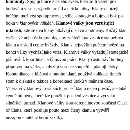
komunity
. Spojují hráče z celého světa, kteří sdílí vášeň pro
budování vesnic, výcvik armád a epické bitvy. Klany nabízejí
hráčům možnost spolupracovat, sdílet strategie a bojovat bok po
boku v
klanových válkách
.
Klanové války jsou vzrušující
události
, kde se dva klany utkávají o slávu a odměny. Každý klan
vyšle své nejlepší bojovníky, aby zaútočili na vesnice soupeřova
klanu a získali cenné hvězdy. Klan s nejvyšším počtem hvězd na
konci války vychází jako vítěz. Klanové války vyžadují strategické
plánování, koordinaci a týmovou práci. Klany často tráví hodiny
přípravou na války, analyzují vesnice soupeřů a plánují útoky.
Komunikace je klíčová a mnoho klanů používá aplikace třetích
stran k diskusi o taktice a koordinaci útoků v reálném čase.
Vítězství v klanových válkách přináší klanu nejen prestiž, ale také
cenné odměny, které lze použít k posílení vesnice a výcviku
silnějších armád. Klanové války jsou adrenalinovou součástí Clash
of Clans, která posiluje pouto mezi členy klanu a vytváří
nezapomenutelné herní zážitky.