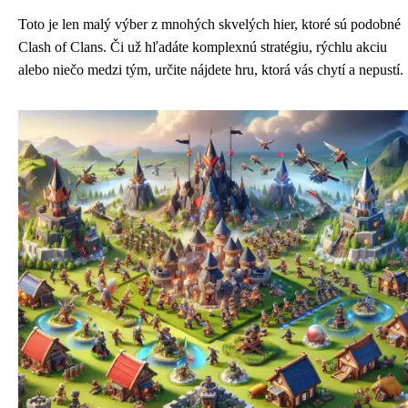
Toto je len malý výber z mnohých skvelých hier, ktoré sú podobné
Clash of Clans. Či už hľadáte komplexnú stratégiu, rýchlu akciu
alebo niečo medzi tým, určite nájdete hru, ktorá vás chytí a nepustí.