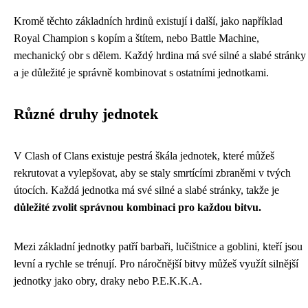
Kromě těchto základních hrdinů existují i další, jako například
Royal Champion s kopím a štítem, nebo Battle Machine,
mechanický obr s dělem. Každý hrdina má své silné a slabé stránky
a je důležité je správně kombinovat s ostatními jednotkami.
Různé druhy jednotek
V Clash of Clans existuje pestrá škála jednotek, které můžeš
rekrutovat a vylepšovat, aby se staly smrtícími zbraněmi v tvých
útocích. Každá jednotka má své silné a slabé stránky, takže je
důležité zvolit správnou kombinaci pro každou bitvu.
Mezi základní jednotky patří barbaři, lučištnice a goblini, kteří jsou
levní a rychle se trénují. Pro náročnější bitvy můžeš využít silnější
jednotky jako obry, draky nebo P.E.K.K.A.