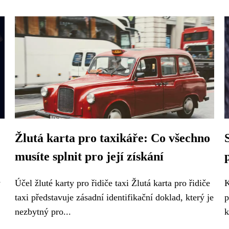
Žlutá karta pro taxikáře: Co všechno
musíte splnit pro její získání
y
Účel žluté karty pro řidiče taxi Žlutá karta pro řidiče
K
taxi představuje zásadní identifikační doklad, který je
p
nezbytný pro...
k