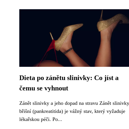
Dieta po zánětu slinivky: Co jíst a
čemu se vyhnout
Zánět slinivky a jeho dopad na stravu Zánět slinivk
břišní (pankreatitida) je vážný stav, který vyžaduje
lékařskou péči. Po...