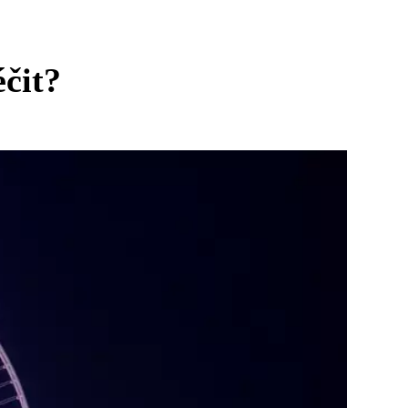
éčit?