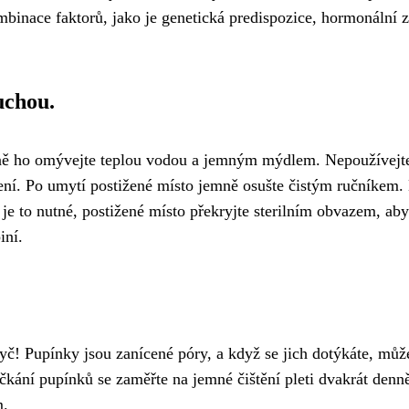
kombinace faktorů, jako je genetická predispozice, hormonáln
uchou.
elně ho omývejte teplou vodou a jemným mýdlem. Nepoužívejte
ní. Po umytí postižené místo jemně osušte čistým ručníkem. 
je to nutné, postižené místo překryjte sterilním obvazem, ab
iní.
č! Pupínky jsou zanícené póry, a když se jich dotýkáte, můžet
ačkání pupínků se zaměřte na jemné čištění pleti dvakrát den
m.