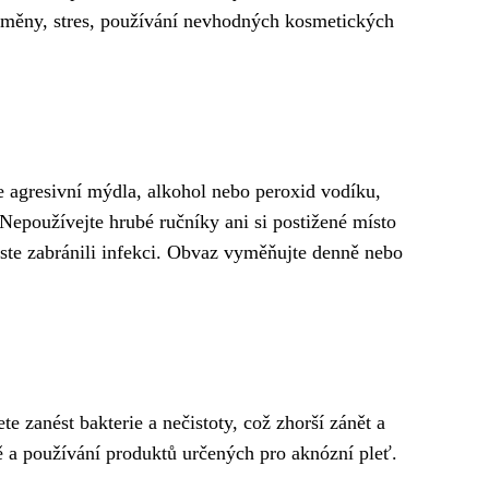
í změny, stres, používání nevhodných kosmetických
 agresivní mýdla, alkohol nebo peroxid vodíku,
Nepoužívejte hrubé ručníky ani si postižené místo
yste zabránili infekci. Obvaz vyměňujte denně nebo
e zanést bakterie a nečistoty, což zhorší zánět a
ně a používání produktů určených pro aknózní pleť.