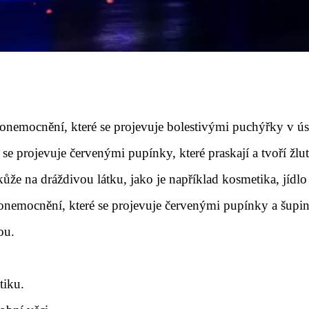
é onemocnění, které se projevuje bolestivými puchýřky v ú
 se projevuje červenými pupínky, které praskají a tvoří žlut
kůže na dráždivou látku, jako je například kosmetika, jídlo
 onemocnění, které se projevuje červenými pupínky a šupin
ou.
tiku.