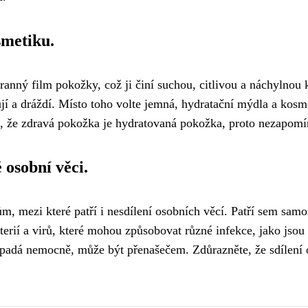
smetiku.
ranný film pokožky, což ji činí suchou, citlivou a náchylno
í a dráždí. Místo toho volte jemná, hydratační mýdla a kosmet
jte, že zdravá pokožka je hydratovaná pokožka, proto nezapom
 osobní věci.
 mezi které patří i nesdílení osobních věcí. Patří sem samoz
terií a virů, které mohou způsobovat různé infekce, jako jsou
vypadá nemocně, může být přenašečem. Zdůrazněte, že sdílení 