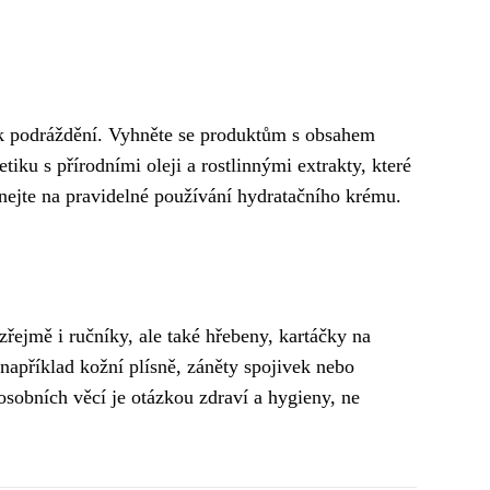
u k podráždění. Vyhněte se produktům s obsahem
iku s přírodními oleji a rostlinnými extrakty, které
ínejte na pravidelné používání hydratačního krému.
řejmě i ručníky, ale také hřebeny, kartáčky na
 například kožní plísně, záněty spojivek nebo
osobních věcí je otázkou zdraví a hygieny, ne