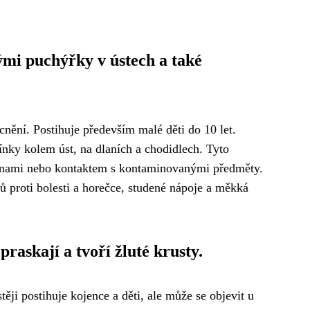
vými puchýřky v ústech a také
nění. Postihuje především malé děti do 10 let.
ínky kolem úst, na dlaních a chodidlech. Tyto
 slinami nebo kontaktem s kontaminovanými předměty.
ků proti bolesti a horečce, studené nápoje a měkká
raskají a tvoří žluté krusty.
ěji postihuje kojence a děti, ale může se objevit u