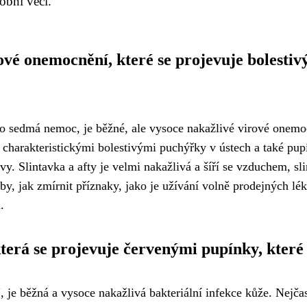
obní věci.
rové onemocnění, které se projevuje bolesti
ko sedmá nemoc, je běžné, ale vysoce nakažlivé virové onemoc
 charakteristickými bolestivými puchýřky v ústech a také pup
zvy. Slintavka a afty je velmi nakažlivá a šíří se vzduchem,
oby, jak zmírnit příznaky, jako je užívání volně prodejných lé
.
terá se projevuje červenými pupínky, které p
je běžná a vysoce nakažlivá bakteriální infekce kůže. Nejčast