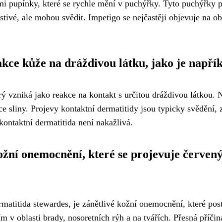
mi pupínky, které se rychle mění v puchýřky. Tyto puchýřky pr
stivé, ale mohou svědit. Impetigo se nejčastěji objevuje na o
kce kůže na dráždivou látku, jako je napříkl
rý vzniká jako reakce na kontakt s určitou dráždivou látkou.
ce sliny. Projevy kontaktní dermatitidy jsou typicky svědění, 
kontaktní dermatitida není nakažlivá.
ožní onemocnění, které se projevuje červen
rmatitida stewardes, je zánětlivé kožní onemocnění, které pos
 v oblasti brady, nosoretních rýh a na tvářích. Přesná příčina