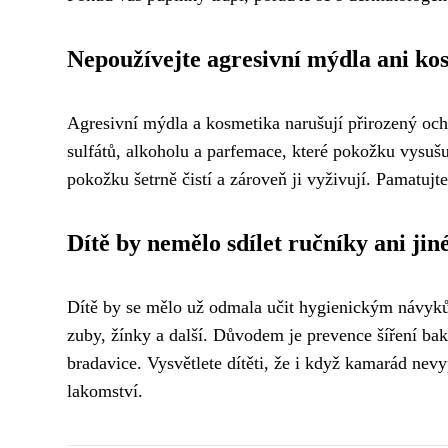
Nepoužívejte agresivní mýdla ani ko
Agresivní mýdla a kosmetika narušují přirozený och
sulfátů, alkoholu a parfemace, které pokožku vysušuj
pokožku šetrně čistí a zároveň ji vyživují. Pamatu
Dítě by nemělo sdílet ručníky ani jiné
Dítě by se mělo už odmala učit hygienickým návykům,
zuby, žínky a další. Důvodem je prevence šíření bak
bradavice. Vysvětlete dítěti, že i když kamarád ne
lakomství.