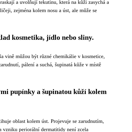
askají a uvolňují tekutinu, která na kůži zasychá a
bličeji, zejména kolem nosu a úst, ale může se
ad kosmetika, jídlo nebo sliny.
 Na vině můžou být různé chemikálie v kosmetice,
zarudnutí, pálení a suchá, šupinatá kůže v místě
ými pupínky a šupinatou kůží kolem
tihuje oblast kolem úst. Projevuje se zarudnutím,
 vzniku periorální dermatitidy není zcela