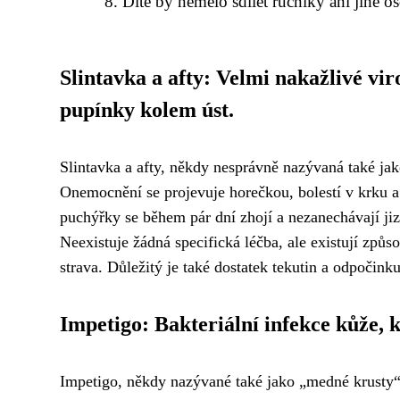
Dítě by nemělo sdílet ručníky ani jiné os
Slintavka a afty: Velmi nakažlivé vi
pupínky kolem úst.
Slintavka a afty, někdy nesprávně nazývaná také ja
Onemocnění se projevuje horečkou, bolestí v krku a
puchýřky se během pár dní zhojí a nezanechávají ji
Neexistuje žádná specifická léčba, ale existují způs
strava. Důležitý je také dostatek tekutin a odpočinku
Impetigo: Bakteriální infekce kůže, k
Impetigo, někdy nazývané také jako „medné krusty“, 