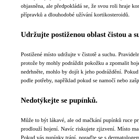
objasněna, ale předpokládá se, že svou roli hraje 
přípravků a dlouhodobé užívání kortikosteroidů.
Udržujte postiženou oblast čistou a s
Postižené místo udržujte v čistotě a suchu. Pravid
protože by mohly podráždit pokožku a zpomalit hoje
nedrhněte, mohlo by dojít k jeho podráždění. Pokud 
podle potřeby, například pokud se namočí nebo zašp
Nedotýkejte se pupínků.
Může to být lákavé, ale od mačkání pupínků ruce pry
prodlouží hojení. Navíc riskujete zjizvení. Místo m
Pokud vás pupínky trápí, poraďte se s dermatologe