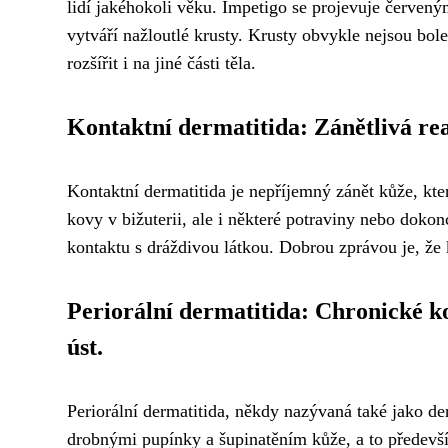
lidí jakéhokoli věku. Impetigo se projevuje červený
vytváří nažloutlé krusty. Krusty obvykle nejsou bole
rozšířit i na jiné části těla.
Kontaktní dermatitida: Zánětlivá rea
Kontaktní dermatitida je nepříjemný zánět kůže, kte
kovy v bižuterii, ale i některé potraviny nebo dokon
kontaktu s dráždivou látkou. Dobrou zprávou je, že 
Periorální dermatitida: Chronické k
úst.
Periorální dermatitida, někdy nazývaná také jako de
drobnými pupínky a šupinatěním kůže, a to především