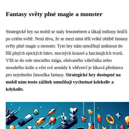
Fantasy světy plné magie a monster
Strategické hry na mobil se staly fenoménem a lákají miliony hráčů
po celém světě. Není divu, že se mezi nimi těší velké oblibě fantasy
světy plné magie a monster. Tyto hry nám umožňují uniknout do
říší plných epických bitev, mocných kouzel a fascinujících tvorů.
Vžít se do role mocného mága, obávaného válečníka nebo
moudrého krále a vést své armády k vítězství je lákavá představa
pro nejednoho fanouška fantasy.
Strategické hry dostupné na
mobil nám tento zážitek umožňují vychutnat kdekoliv a
kdykoliv.