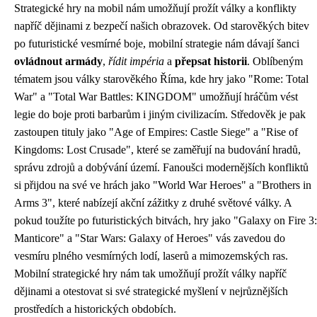
Strategické hry na mobil nám umožňují prožít války a konflikty
napříč dějinami z bezpečí našich obrazovek. Od starověkých bitev
po futuristické vesmírné boje, mobilní strategie nám dávají šanci
ovládnout armády
,
řídit impéria
a
přepsat historii
. Oblíbeným
tématem jsou války starověkého Říma, kde hry jako "Rome: Total
War" a "Total War Battles: KINGDOM" umožňují hráčům vést
legie do boje proti barbarům i jiným civilizacím. Středověk je pak
zastoupen tituly jako "Age of Empires: Castle Siege" a "Rise of
Kingdoms: Lost Crusade", které se zaměřují na budování hradů,
správu zdrojů a dobývání území. Fanoušci modernějších konfliktů
si přijdou na své ve hrách jako "World War Heroes" a "Brothers in
Arms 3", které nabízejí akční zážitky z druhé světové války. A
pokud toužíte po futuristických bitvách, hry jako "Galaxy on Fire 3:
Manticore" a "Star Wars: Galaxy of Heroes" vás zavedou do
vesmíru plného vesmírných lodí, laserů a mimozemských ras.
Mobilní strategické hry nám tak umožňují prožít války napříč
dějinami a otestovat si své strategické myšlení v nejrůznějších
prostředích a historických obdobích.