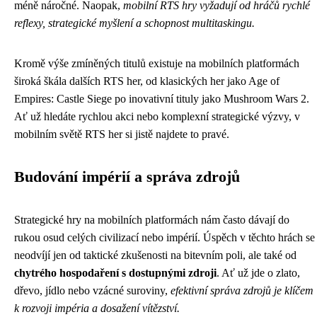
méně náročné. Naopak,
mobilní RTS hry vyžadují od hráčů rychlé
reflexy, strategické myšlení a schopnost multitaskingu.
Kromě výše zmíněných titulů existuje na mobilních platformách
široká škála dalších RTS her, od klasických her jako Age of
Empires: Castle Siege po inovativní tituly jako Mushroom Wars 2.
Ať už hledáte rychlou akci nebo komplexní strategické výzvy, v
mobilním světě RTS her si jistě najdete to pravé.
Budování impérií a správa zdrojů
Strategické hry na mobilních platformách nám často dávají do
rukou osud celých civilizací nebo impérií. Úspěch v těchto hrách se
neodvíjí jen od taktické zkušenosti na bitevním poli, ale také od
chytrého hospodaření s dostupnými zdroji
. Ať už jde o zlato,
dřevo, jídlo nebo vzácné suroviny,
efektivní správa zdrojů je klíčem
k rozvoji impéria a dosažení vítězství.