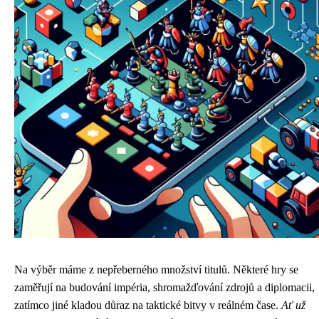
Na výběr máme z nepřeberného množství titulů. Některé hry se
zaměřují na budování impéria, shromažďování zdrojů a diplomacii,
zatímco jiné kladou důraz na taktické bitvy v reálném čase.
Ať už