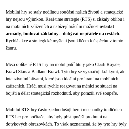
Mobilní hry se staly nedílnou součástí našich životů a strategické
hry nejsou výjimkou. Real-time strategie (RTS) si získaly oblibu i
na mobilních zařízeních a nabízejí hráčům možnost
ovládat
armády
,
budovat základny
a
dobývat nepřátele na cestách
.
Rychlá akce a strategické myšlení jsou klíčem k úspěchu v tomto
žánru.
Mezi oblíbené RTS hry na mobil patří tituly jako Clash Royale,
Brawl Stars a Badland Brawl. Tyto hry se vyznačují krátkými, ale
intenzivními bitvami, které jsou ideální pro hraní na mobilních
zařízeních. Hráči musí rychle reagovat na měnící se situaci na
bojišti a dělat strategická rozhodnutí, aby porazili své soupeře.
Mobilní RTS hry často zjednodušují herní mechaniky tradičních
RTS her pro počítače, aby byly přístupnější pro hraní na
dotykových obrazovkách. To však neznamená, že by tyto hry byly