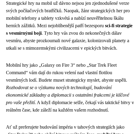
Strategické hry na mobil už dávno nejsou jen zjednodušené verze
svých počítačových bratříčků. Naopak, žánr strategických her pro
mobilní telefony a tablety vzkvétá a nabízí neuvěřitelnou škálu
herních zážitků. Mezi nejoblíbenější patří bezesporu
sci-fi strategie
s vesmírnými boji
. Tyto hry vás zvou do nekonečných dálav
vesmíru, abyste prozkoumali nové galaxie, kolonizovali planety a
utkali se s mimozemskými civilizacemi v epických bitvách.
Mobilní hry jako „Galaxy on Fire 3“ nebo „Star Trek Fleet
Command“ vám dají do rukou velení nad vlastní flotilou
vesmírných lodí. Budete muset strategicky myslet, abyste uspěli.
Rozhodovat se o výzkumu nových technologií, budování
ekonomické základny a diplomacii s ostatními frakcemi je klíčové
pro vaše přežití.
A když diplomacie selže, čekají vás taktické bitvy v
reálném čase, kde záleží na každém vašem rozhodnutí.
Ať už preferujete budování impéria v tahových strategiích jako