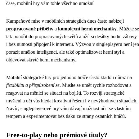
čase, mobilní hry vám tohle všechno umožní.
Kampaňové mise v mobilních strategiích dnes často nabízejí
propracované příběhy
a
komplexní herní mechaniky
. Můžete se
tak ponořit do propracovaných světů a užít si desítky hodin zábavy
i bez nutnosti připojení k internetu. Výzvou v singleplayeru není jen
porazit umělou inteligenci, ale také optimalizovat herní styl a
objevovat skryté herní mechanismy.
Mobilní strategické hry pro jednoho hráče často kladou důraz na
flexibilitu a přizpůsobení se
. Musíte se umět rychle rozhodovat a
reagovat na měnící se situaci na bojišti. To rozvíjí strategické
myšlení a učí vás hledat kreativní řešení i v nevýhodných situacích.
Navíc, singleplayerové hry vám dávají možnost učit se vlastním
tempem a experimentovat bez tlaku ze strany ostatních hráčů.
Free-to-play nebo prémiové tituly?