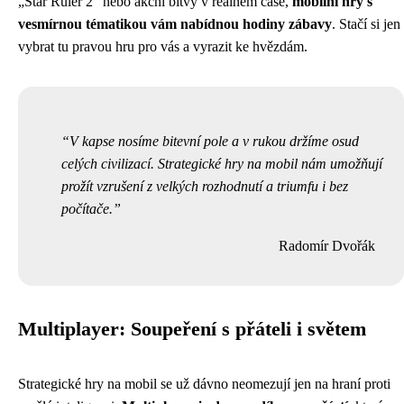
„Star Ruler 2“ nebo akční bitvy v reálném čase,
mobilní hry s
vesmírnou tématikou vám nabídnou hodiny zábavy
. Stačí si jen
vybrat tu pravou hru pro vás a vyrazit ke hvězdám.
V kapse nosíme bitevní pole a v rukou držíme osud
celých civilizací. Strategické hry na mobil nám umožňují
prožít vzrušení z velkých rozhodnutí a triumfu i bez
počítače.
Radomír Dvořák
Multiplayer: Soupeření s přáteli i světem
Strategické hry na mobil se už dávno neomezují jen na hraní proti