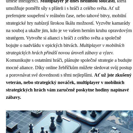
umělé inteligenci.
Multiplayer je dnes nedílnou součástí
, která
umožňuje poměřit síly s přáteli i s hráči z celého světa. Ať už
preferujete soupeření v reálném čase, nebo tahové bitvy, mobilní
strategické hry nabízejí širokou škálu možností. Vyzvěte kamarády
na souboj a ukažte jim, kdo je ve vašem herním kruhu opravdovým
stratégem. Vytvořte si alianci s hráči z celého světa a společně
bojujte o nadvládu v epických bitvách.
Multiplayer v mobilních
strategických hrách přináší novou úroveň zábavy a výzev.
Komunikujte s ostatními hráči, plánujte společné strategie a budujte
mocné aliance. Díky online žebříčkům můžete sledovat svůj postup
a porovnávat své dovednosti s těmi nejlepšími.
Ať už jste zkušený
veterán, nebo strategický nováček, multiplayer v mobilních
strategických hrách vám zaručeně poskytne hodiny napínavé
zábavy.