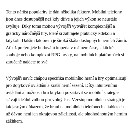
Tento nárůst popularity je dán několika faktory. Mobilní telefony
jsou dnes dostupnější než kdy dříve a jejich výkon se neustále
zvyšuje. Díky tomu mohou vývojáři vytvářet komplexnější a
graficky náročnější hry, které si zahrajete prakticky kdekoli a
kdykoli. Dalším faktorem je široká škála dostupných herních žánrů.
Ať už preferujete budování impéria v reálném čase, taktické
souboje nebo komplexní RPG prvky, na mobilních platformách si
zaručeně najdete to své.
Vývojáři navíc chápou specifika mobilního hraní a hry optimalizují
pro dotykové ovládání a kratší herní sezení. Díky intuitivnímu
ovládání a možnosti hru kdykoli pozastavit se mobilní strategie
stávají ideální volbou pro volný čas. Vzestup mobilních strategií je
tak jasným důkazem, že hraní na mobilních telefonech a tabletech
už dávno není jen okrajovou záležitostí, ale plnohodnotným herním
zážitkem.