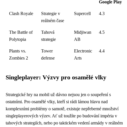
Google Play
Clash Royale
Strategie v
Supercell
4.3
reálném čase
The Battle of
Tahová
Midjiwan
4.5
Polytopia
strategie
AB
Plants vs.
Tower
Electronic
4.4
Zombies 2
defense
Arts
Singleplayer: Výzvy pro osamělé vlky
Strategické hry na mobil už dávno nejsou jen o soupeření s
ostatními. Pro osamělé vlky, kteří si rádi lámou hlavu nad
komplexními problémy o samotě, existuje nepřeberné množství
singleplayerových výzev. Ať už toužíte po budování impéria v
tahových strategiích, nebo po taktickém vedení armády v reálném