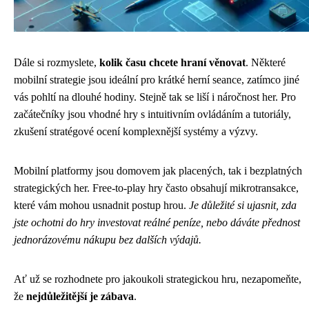
Dále si rozmyslete,
kolik času chcete hraní věnovat
. Některé
mobilní strategie jsou ideální pro krátké herní seance, zatímco jiné
vás pohltí na dlouhé hodiny. Stejně tak se liší i náročnost her. Pro
začátečníky jsou vhodné hry s intuitivním ovládáním a tutoriály,
zkušení stratégové ocení komplexnější systémy a výzvy.
Mobilní platformy jsou domovem jak placených, tak i bezplatných
strategických her. Free-to-play hry často obsahují mikrotransakce,
které vám mohou usnadnit postup hrou.
Je důležité si ujasnit, zda
jste ochotni do hry investovat reálné peníze, nebo dáváte přednost
jednorázovému nákupu bez dalších výdajů.
Ať už se rozhodnete pro jakoukoli strategickou hru, nezapomeňte,
že
nejdůležitější je zábava
.