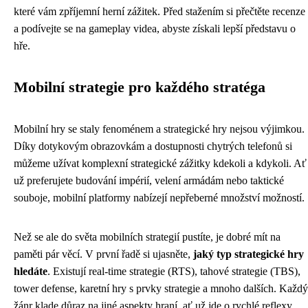
které vám zpříjemní herní zážitek. Před stažením si přečtěte recenze
a podívejte se na gameplay videa, abyste získali lepší představu o
hře.
Mobilní strategie pro každého stratéga
Mobilní hry se staly fenoménem a strategické hry nejsou výjimkou.
Díky dotykovým obrazovkám a dostupnosti chytrých telefonů si
můžeme užívat komplexní strategické zážitky kdekoli a kdykoli. Ať
už preferujete budování impérií, velení armádám nebo taktické
souboje, mobilní platformy nabízejí nepřeberné množství možností.
Než se ale do světa mobilních strategií pustíte, je dobré mít na
paměti pár věcí. V první řadě si ujasněte,
jaký typ strategické hry
hledáte
. Existují real-time strategie (RTS), tahové strategie (TBS),
tower defense, karetní hry s prvky strategie a mnoho dalších. Každý
žánr klade důraz na jiné aspekty hraní, ať už jde o rychlé reflexy,