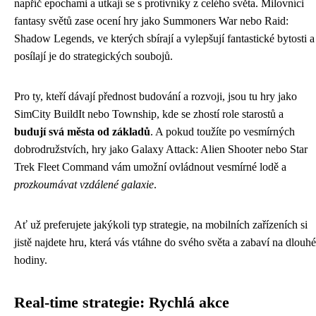
napříč epochami a utkají se s protivníky z celého světa. Milovníci
fantasy světů zase ocení hry jako Summoners War nebo Raid:
Shadow Legends, ve kterých sbírají a vylepšují fantastické bytosti a
posílají je do strategických soubojů.
Pro ty, kteří dávají přednost budování a rozvoji, jsou tu hry jako
SimCity BuildIt nebo Township, kde se zhostí role starostů a
budují svá města od základů
. A pokud toužíte po vesmírných
dobrodružstvích, hry jako Galaxy Attack: Alien Shooter nebo Star
Trek Fleet Command vám umožní ovládnout vesmírné lodě a
prozkoumávat vzdálené galaxie
.
Ať už preferujete jakýkoli typ strategie, na mobilních zařízeních si
jistě najdete hru, která vás vtáhne do svého světa a zabaví na dlouhé
hodiny.
Real-time strategie: Rychlá akce