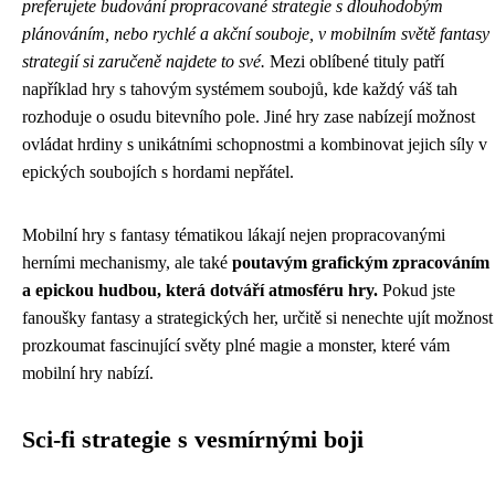
preferujete budování propracované strategie s dlouhodobým
plánováním, nebo rychlé a akční souboje, v mobilním světě fantasy
strategií si zaručeně najdete to své.
Mezi oblíbené tituly patří
například hry s tahovým systémem soubojů, kde každý váš tah
rozhoduje o osudu bitevního pole. Jiné hry zase nabízejí možnost
ovládat hrdiny s unikátními schopnostmi a kombinovat jejich síly v
epických soubojích s hordami nepřátel.
Mobilní hry s fantasy tématikou lákají nejen propracovanými
herními mechanismy, ale také
poutavým grafickým zpracováním
a epickou hudbou, která dotváří atmosféru hry.
Pokud jste
fanoušky fantasy a strategických her, určitě si nenechte ujít možnost
prozkoumat fascinující světy plné magie a monster, které vám
mobilní hry nabízí.
Sci-fi strategie s vesmírnými boji