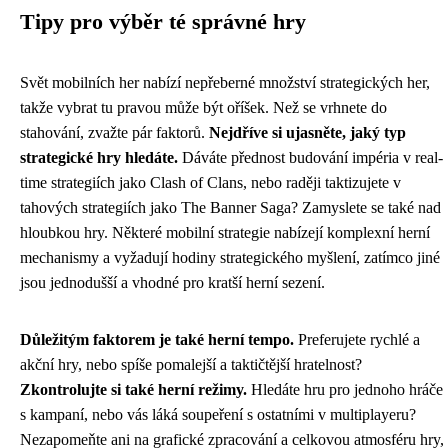
Tipy pro výběr té správné hry
Svět mobilních her nabízí nepřeberné množství strategických her,
takže vybrat tu pravou může být oříšek. Než se vrhnete do
stahování, zvažte pár faktorů.
Nejdříve si ujasněte, jaký typ
strategické hry hledáte.
Dáváte přednost budování impéria v real-
time strategiích jako Clash of Clans, nebo raději taktizujete v
tahových strategiích jako The Banner Saga? Zamyslete se také nad
hloubkou hry. Některé mobilní strategie nabízejí komplexní herní
mechanismy a vyžadují hodiny strategického myšlení, zatímco jiné
jsou jednodušší a vhodné pro kratší herní sezení.
Důležitým faktorem je také herní tempo.
Preferujete rychlé a
akční hry, nebo spíše pomalejší a taktičtější hratelnost?
Zkontrolujte si také herní režimy.
Hledáte hru pro jednoho hráče
s kampaní, nebo vás láká soupeření s ostatními v multiplayeru?
Nezapomeňte ani na grafické zpracování a celkovou atmosféru hry,