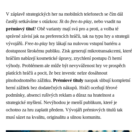
V záplavě strategických her na mobilních telefonech se čím dál
častěji setkáváme s otázkou: Jít do
free-to-play
, nebo vsadit na
prémiový titul
? Obě varianty mají svá pro a proti, a volba té
správné závisí jak na preferencích hráčů, tak na typu hry a strategii
vývojářů.
Free-to-play
hry lákají na nulovou vstupní bariéru a
dostupnost širokému publiku. Zisk generují mikrotransakcemi, které
hráčům nabízejí kosmetické úpravy, zrychlení postupu či herní
výhody. Problémem ale může být nevyváženost hry ve prospěch
platících hráčů a pocit, že bez investic nelze dosáhnout
plnohodnotného zážitku.
Prémiové tituly
naopak slibují kompletní
herní zážitek bez dodatečných nákupů. Hráči oceňují férové
podmínky, absenci rušivých reklam a důraz na hratelnost a
strategické myšlení. Nevýhodou je menší publikum, které je
ochotno za hru zaplatit předem. Vývojáři prémiových titulů tak
musí sázet na kvalitu, originalitu a silnou komunitu.