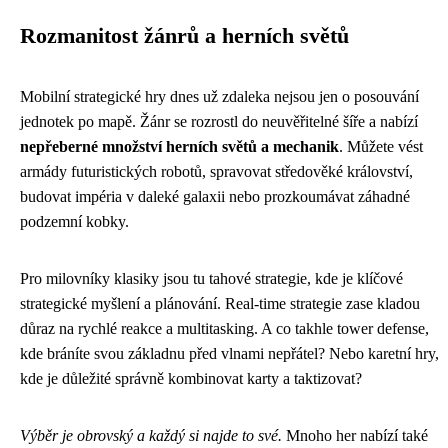
Rozmanitost žánrů a herních světů
Mobilní strategické hry dnes už zdaleka nejsou jen o posouvání
jednotek po mapě. Žánr se rozrostl do neuvěřitelné šíře a nabízí
nepřeberné množství herních světů a mechanik
. Můžete vést
armády futuristických robotů, spravovat středověké království,
budovat impéria v daleké galaxii nebo prozkoumávat záhadné
podzemní kobky.
Pro milovníky klasiky jsou tu tahové strategie, kde je klíčové
strategické myšlení a plánování. Real-time strategie zase kladou
důraz na rychlé reakce a multitasking. A co takhle tower defense,
kde bráníte svou základnu před vlnami nepřátel? Nebo karetní hry,
kde je důležité správně kombinovat karty a taktizovat?
Výběr je obrovský a každý si najde to své.
Mnoho her nabízí také