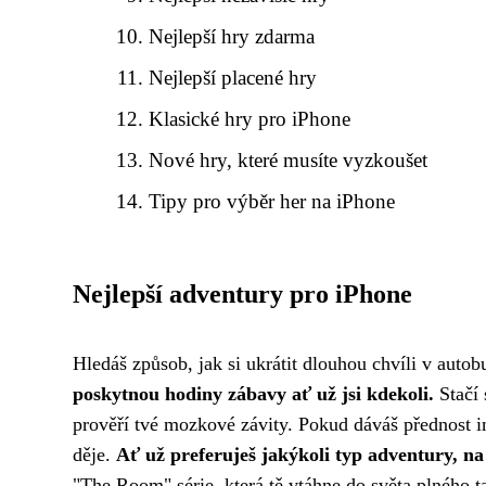
Nejlepší hry zdarma
Nejlepší placené hry
Klasické hry pro iPhone
Nové hry, které musíte vyzkoušet
Tipy pro výběr her na iPhone
Nejlepší adventury pro iPhone
Hledáš způsob, jak si ukrátit dlouhou chvíli v auto
poskytnou hodiny zábavy ať už jsi kdekoli.
Stačí 
prověří tvé mozkové závity. Pokud dáváš přednost i
děje.
Ať už preferuješ jakýkoli typ adventury, na
"The Room" série, která tě vtáhne do světa plného 