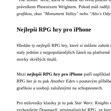
právníkem Phoenixem Wrightem. Pokud máš raději 
grafikou, zkus "Monument Valley" nebo "Alto's Ody
Nejlepší RPG hry pro iPhone
Hledáte ty nejlepší RPG hry, které si můžete zahr
staly jedním z nejpopulárnějších žánrů na platform
stovky skvělých titulů.
Mezi
nejlepší RPG hry pro iPhone
patří napříkla
RPG her je tu pak
Another Eden
s poutavým příběhe
grafikou a souboji založenými na schopnostech.
Pro milovníky klasiky je tu pak
Star Wars: Knights 
vyzkoušejte
Downwell
, minimalistické RPG, ve kter