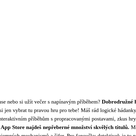
buse nebo si užít večer s napínavým příběhem?
Dobrodružné h
si jen vybrat tu pravou hru pro tebe! Máš rád logické hádank
nteraktivním příběhům s propracovanými postavami, zkus hry 
 App Store najdeš nepřeberné množství skvělých titulů.
Me
tajemných mechanismů a šifer. Pro fanoušky detektivek je tu 