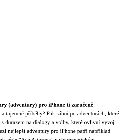
ry (adventury) pro iPhone ti zaručeně
y a tajemné příběhy? Pak sáhni po adventurách, které
s důrazem na dialogy a volby, které ovlivní vývoj
zi nejlepší adventury pro iPhone patří například
pak série "Ace Attorney" s charismatickým