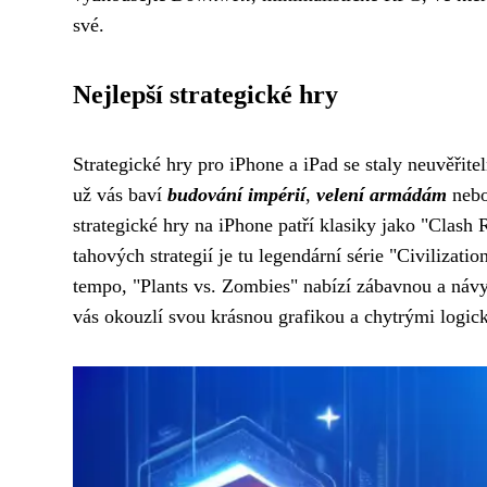
své.
Nejlepší strategické hry
Strategické hry pro iPhone a iPad se staly neuvěřit
už vás baví
budování impérií
,
velení armádám
nebo
strategické hry na iPhone patří klasiky jako "Clas
tahových strategií je tu legendární série "Civilizat
tempo, "Plants vs. Zombies" nabízí zábavnou a návyk
vás okouzlí svou krásnou grafikou a chytrými logick