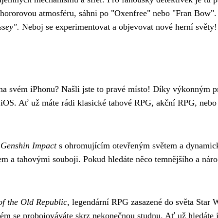
hororovou atmosféru, sáhni po "Oxenfree" nebo "Fran Bow"
ssey".
Neboj se experimentovat a objevovat nové herní světy!
át na svém iPhonu? Našli jste to pravé místo! Díky výkonným
ě iOS. Ať už máte rádi klasické tahové RPG, akční RPG, nebo
d
Genshin Impact
s ohromujícím otevřeným světem a dynamic
m a tahovými souboji. Pokud hledáte něco temnějšího a náro
of the Old Republic
, legendární RPG zasazené do světa Star W
ém se probojováváte skrz nekonečnou studnu. Ať už hledáte ja