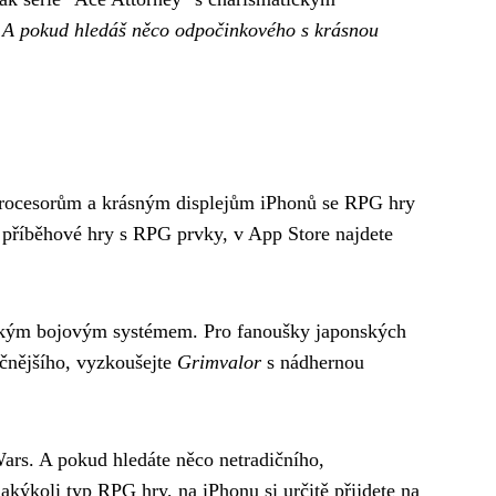
.
A pokud hledáš něco odpočinkového s krásnou
 procesorům a krásným displejům iPhonů se RPG hry
 příběhové hry s RPG prvky, v App Store najdete
kým bojovým systémem. Pro fanoušky japonských
čnějšího, vyzkoušejte
Grimvalor
s nádhernou
ars. A pokud hledáte něco netradičního,
kýkoli typ RPG hry, na iPhonu si určitě přijdete na