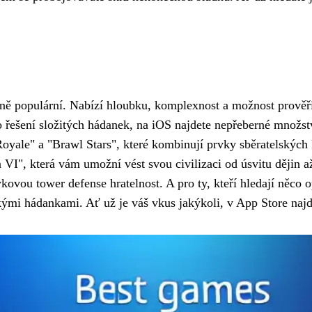
elně populární. Nabízí hloubku, komplexnost a možnost prověři
 řešení složitých hádanek, na iOS najdete nepřeberné množstv
h Royale" a "Brawl Stars", které kombinují prvky sběratelský
ion VI", která vám umožní vést svou civilizaci od úsvitu dějin
ovou tower defense hratelnost. A pro ty, kteří hledají něco 
ými hádankami. Ať už je váš vkus jakýkoli, v App Store najde