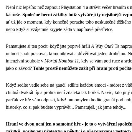
Není nic lepšího než zapnout Playstation 4 a strávit večer hraním s 
kámoše.
Společné herní zážitky totiž vytvářejí ty nejsilnější vz
ať už jde o moment, kdy konečně porazíte toho neskutečně těžkého
nebo když si vzájemně kryjete záda v napínavé přestřelce.
Pamatujete si ten pocit, když jste poprvé hráli
A Way Out
? Ta napro
nutnost spolupracovat, komunikovat a důvěřovat jeden druhému. N
intenzivní souboje v
Mortal Kombat 11
, kdy se vám potí ruce a srdc
jako o závod?
Tohle prostě nemůžete zažít při hraní proti počíta
Když sedíte vedle sebe na gauči, sdílíte každou emoci - radost z vítě
chutná dvakrát líp a prohra není zdaleka tak hořká. Navíc, kdo jiný
parťák ve hře vám odpustí, když mu omylem hodíte granát pod noh
historky, co si pak budete vyprávět... Pamatuješ, jak jsme tehdy...
Hraní ve dvou není jen o samotné hře - je to o vytváření společ
zážitků, posilování přátelství a někdy i o překonávání vlastních 