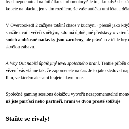
by si nepochutnal na fotbálku s turbomotory? Je to jako když si s 
kopete na plácku, jen s tím rozdílem, že vaše autíčka umí létat a dělat
V Overcooked! 2 zažijete totální chaos v kuchyni - přesně jako kdy
snažíte uvařit večeři s někým, kdo má úplně jiné představy o vaření
smích a občasné nadávky jsou zaručeny
, ale právě to z téhle hry 
skvělou zábavu.
A Way Out nabízí úplně jiný level společného hraní
. Tenhle příběh 
vězení vás vtáhne tak, že zapomenete na čas. Je to jako sledovat na
film, ve kterém ale sami hrajete hlavní role.
Společné gaming sessions dokážou vytvořit nezapomenutelné mom
už jste parťáci nebo partneři, hraní ve dvou prostě sbližuje
.
Staňte se rivaly!