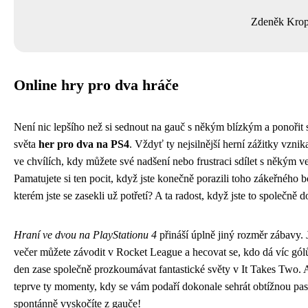
Zdeněk Kro
Online hry pro dva hráče
Není nic lepšího než si sednout na gauč s někým blízkým a ponořit 
světa
her pro dva na PS4
. Vždyť ty nejsilnější herní zážitky vznik
ve chvílích, kdy můžete své nadšení nebo frustraci sdílet s někým v
Pamatujete si ten pocit, když jste konečně porazili toho zákeřného b
kterém jste se zasekli už potřetí? A ta radost, když jste to společně d
Hraní ve dvou na PlayStationu 4
přináší úplně jiný rozměr zábavy.
večer můžete závodit v Rocket League a hecovat se, kdo dá víc gól
den zase společně prozkoumávat fantastické světy v It Takes Two. 
teprve ty momenty, kdy se vám podaří dokonale sehrát obtížnou pas
spontánně vyskočíte z gauče!