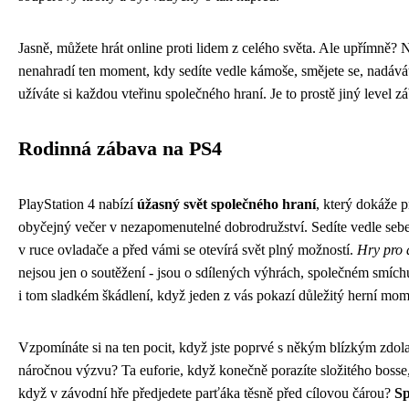
Jasně, můžete hrát online proti lidem z celého světa. Ale upřímně? 
nenahradí ten moment, kdy sedíte vedle kámoše, smějete se, nadává
užíváte si každou vteřinu společného hraní. Je to prostě jiný level z
Rodinná zábava na PS4
PlayStation 4 nabízí
úžasný svět společného hraní
, který dokáže 
obyčejný večer v nezapomenutelné dobrodružství. Sedíte vedle sebe
v ruce ovladače a před vámi se otevírá svět plný možností.
Hry pro 
nejsou jen o soutěžení - jsou o sdílených výhrách, společném smích
i tom sladkém škádlení, když jeden z vás pokazí důležitý herní mom
Vzpomínáte si na ten pocit, když jste poprvé s někým blízkým zdola
náročnou výzvu? Ta euforie, když konečně porazíte složitého bosse
když v závodní hře předjedete parťáka těsně před cílovou čárou?
Sp