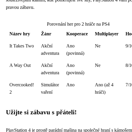
pravou zábavu.
Porovnání her pro 2 hráče na PS4
Název hry
Žánr
Kooperace
Multiplayer
Ho
It Takes Two
Akční
Ano
Ne
9/1
adventura
(povinná)
A Way Out
Akční
Ano
Ne
8/1
adventura
(povinná)
Overcooked!
Simulátor
Ano
Ano (až 4
7/1
2
vaření
hráči)
Užijte si zábavu s přáteli!
PlayStation 4 je prostě parádní mašina na společné hraní s kámoše