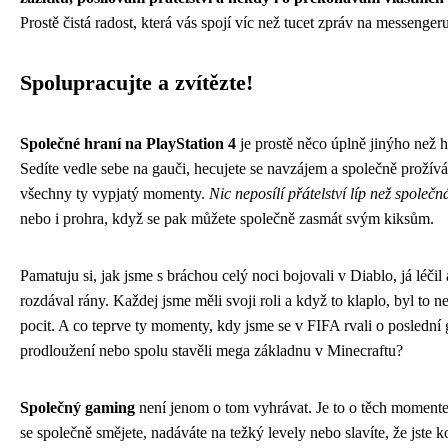
Prostě čistá radost, která vás spojí víc než tucet zpráv na messengeru
Spolupracujte a zvítězte!
Společné hraní na PlayStation 4
je prostě něco úplně jinýho než h
Sedíte vedle sebe na gauči, hecujete se navzájem a společně prožívá
všechny ty vypjatý momenty.
Nic neposílí přátelství líp než společ
nebo i prohra, když se pak můžete společně zasmát svým kiksům.
Pamatuju si, jak jsme s bráchou celý noci bojovali v Diablo, já léčil
rozdával rány. Každej jsme měli svoji roli a když to klaplo, byl to n
pocit. A co teprve ty momenty, kdy jsme se v FIFA rvali o poslední 
prodloužení nebo spolu stavěli mega základnu v Minecraftu?
Společný gaming
není jenom o tom vyhrávat. Je to o těch moment
se společně smějete, nadáváte na težký levely nebo slavíte, že jste 