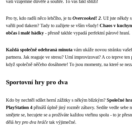
vaší vzájemné důvěře a souhře. To vás fakt sblíží!
Pro ty, kdo radši něco lehčího, je tu
Overcooked! 2
. Už jste někdy 
vařili pod tlakem? Tady to zažijete se vším všudy!
Chaos v kuchyni
občas i malé hádky
- přesně takhle vypadá perfektní párové hraní.
Každá společně odehraná minuta
vám ukáže novou stránku vaše
partnera. Jak reaguje ve stresu? Umí improvizovat? A co teprve ten 
když společně něčeho dosáhnete! To jsou momenty, na které se ne
Sportovní hry pro dva
Kdo by nechtěl sdílet herní zážitky s někým blízkým?
Společné hr
PlayStation 4
přináší úplně jiný rozměr zábavy. Sedíte vedle sebe n
smějete se, hecujete se a prožíváte každou vteřinu spolu - to je přesn
dělá
hry pro dva hráče
tak výjimečné.