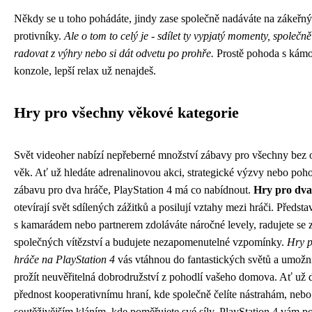
Někdy se u toho pohádáte, jindy zase společně nadáváte na zákeřný
protivníky.
Ale o tom to celý je - sdílet ty vypjatý momenty, společně
radovat z výhry nebo si dát odvetu po prohře.
Prostě pohoda s kám
konzole, lepší relax už nenajdeš.
Hry pro všechny věkové kategorie
Svět videoher nabízí nepřeberné množství zábavy pro všechny bez 
věk. Ať už hledáte adrenalinovou akci, strategické výzvy nebo po
zábavu pro dva hráče, PlayStation 4 má co nabídnout.
Hry pro dva
otevírají svět sdílených zážitků a posilují vztahy mezi hráči. Představ
s kamarádem nebo partnerem zdoláváte náročné levely, radujete se 
společných vítězství a budujete nezapomenutelné vzpomínky.
Hry p
hráče na PlayStation 4
vás vtáhnou do fantastických světů a umož
prožít neuvěřitelná dobrodružství z pohodlí vašeho domova. Ať už 
přednost kooperativnímu hraní, kde společně čelíte nástrahám, nebo
soutěživějším kláním, kde poměřujete své síly, PlayStation 4 vám p