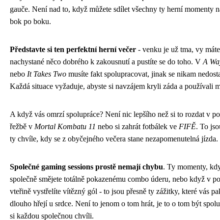
gauče. Není nad to, když můžete sdílet všechny ty herní momenty n
bok po boku.
Představte si ten perfektní herní večer
- venku je už tma, vy máte
nachystané něco dobrého k zakousnutí a pustíte se do toho. V
A Wa
nebo
It Takes Two
musíte fakt spolupracovat, jinak se nikam nedost
Každá situace vyžaduje, abyste si navzájem kryli záda a používali 
A když vás omrzí spolupráce? Není nic lepšího než si to rozdat v p
řežbě v
Mortal Kombatu 11
nebo si zahrát fotbálek ve
FIFĚ
. To js
ty chvíle, kdy se z obyčejného večera stane nezapomenutelná jízda.
Společné gaming sessions prostě nemají chybu
. Ty momenty, kdy
společně smějete totálně pokazenému combo úderu, nebo když v po
vteřině vystřelíte vítězný gól - to jsou přesně ty zážitky, které vás pa
dlouho hřejí u srdce. Není to jenom o tom hrát, je to o tom být spolu
si každou společnou chvíli.