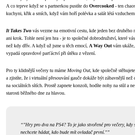
A co teprve když se s partnerkou pustíte do
Overcooked
- ten chao
kuchyni, křik a smích, když vám hoří polévka a salát létá vzduchem
It Takes Two
vás vezme na emotivní cestu, kde jeden bez druhého 
ani krok. Tohle není jen hra - je to společné dobrodružství, které vás 
než kdy dřív. A když už jsme u těch emocí,
A Way Out
vám ukáže,
vypadá opravdové parťáctví při útěku z vězení.
Pro ty klidnější večery tu máme
Moving Out
, kde společně stěhujet
a zjistíte, že i virtuální přesouvání gauče dokáže být zábavnější než 
na sociálních sítích. Prostě zapnete konzoli, hodíte nohy na stůl a n
starosti běžného dne za hlavou.
"Hry pro dva na PS4? To je jako stvořené pro večery, kdy 
nechcete hádat, kdo bude mít ovladač první."