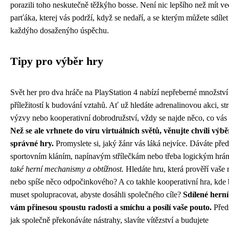
porazili toho neskutečně těžkýho bosse. Není nic lepšího než mít ve
parťáka, kterej vás podrží, když se nedaří, a se kterým můžete sdílet
každýho dosaženýho úspěchu.
Tipy pro výběr hry
Svět her pro dva hráče na PlayStation 4 nabízí nepřeberné množství
příležitostí k budování vztahů. Ať už hledáte adrenalinovou akci, st
výzvy nebo kooperativní dobrodružství, vždy se najde něco, co vás
Než se ale vrhnete do víru virtuálních světů, věnujte chvíli výbě
správné hry.
Promyslete si, jaký žánr vás láká nejvíce. Dáváte pře
sportovním kláním, napínavým střílečkám nebo třeba logickým hr
také herní mechanismy a obtížnost.
Hledáte hru, která prověří vaše r
nebo spíše něco odpočinkového? A co takhle kooperativní hra, kde
muset spolupracovat, abyste dosáhli společného cíle?
Sdílené herní
vám přinesou spoustu radosti a smíchu a posílí vaše pouto.
Předs
jak společně překonáváte nástrahy, slavíte vítězství a budujete