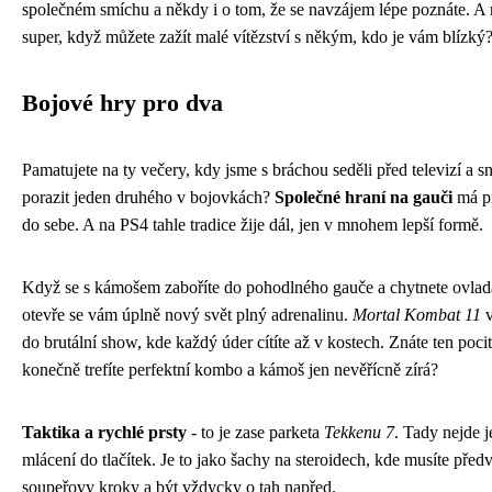
společném smíchu a někdy i o tom, že se navzájem lépe poznáte. A 
super, když můžete zažít malé vítězství s někým, kdo je vám blízký
Bojové hry pro dva
Pamatujete na ty večery, kdy jsme s bráchou seděli před televizí a sn
porazit jeden druhého v bojovkách?
Společné hraní na gauči
má pr
do sebe. A na PS4 tahle tradice žije dál, jen v mnohem lepší formě.
Když se s kámošem zaboříte do pohodlného gauče a chytnete ovlad
otevře se vám úplně nový svět plný adrenalinu.
Mortal Kombat 11
v
do brutální show, kde každý úder cítíte až v kostech. Znáte ten poci
konečně trefíte perfektní kombo a kámoš jen nevěřícně zírá?
Taktika a rychlé prsty
- to je zase parketa
Tekkenu 7
. Tady nejde j
mlácení do tlačítek. Je to jako šachy na steroidech, kde musíte předv
soupeřovy kroky a být vždycky o tah napřed.