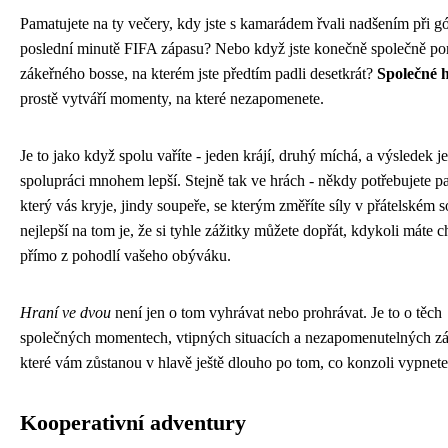
Pamatujete na ty večery, kdy jste s kamarádem řvali nadšením při g
poslední minutě FIFA zápasu? Nebo když jste konečně společně por
zákeřného bosse, na kterém jste předtím padli desetkrát?
Společné 
prostě vytváří momenty, na které nezapomenete.
Je to jako když spolu vaříte - jeden krájí, druhý míchá, a výsledek je
spolupráci mnohem lepší. Stejně tak ve hrách - někdy potřebujete p
který vás kryje, jindy soupeře, se kterým změříte síly v přátelském s
nejlepší na tom je, že si tyhle zážitky můžete dopřát, kdykoli máte c
přímo z pohodlí vašeho obýváku.
Hraní ve dvou
není jen o tom vyhrávat nebo prohrávat. Je to o těch
společných momentech, vtipných situacích a nezapomenutelných záž
které vám zůstanou v hlavě ještě dlouho po tom, co konzoli vypnete
Kooperativní adventury