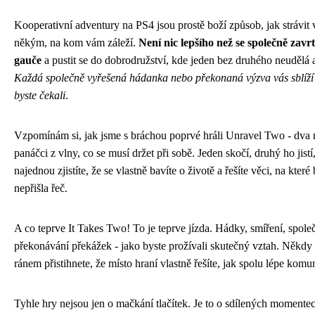
Kooperativní adventury na PS4 jsou prostě boží způsob, jak strávit 
někým, na kom vám záleží.
Není nic lepšího než se společně zavr
gauče
a pustit se do dobrodružství, kde jeden bez druhého neudělá 
Každá společně vyřešená hádanka nebo překonaná výzva vás sblíží 
byste čekali
.
Vzpomínám si, jak jsme s bráchou poprvé hráli Unravel Two - dva 
panáčci z vlny, co se musí držet při sobě. Jeden skočí, druhý ho jistí,
najednou zjistíte, že se vlastně bavíte o životě a řešíte věci, na které
nepřišla řeč.
A co teprve It Takes Two! To je teprve jízda. Hádky, smíření, spole
překonávání překážek - jako byste prožívali skutečný vztah. Někdy
ránem přistihnete, že místo hraní vlastně řešíte, jak spolu lépe komu
Tyhle hry nejsou jen o mačkání tlačítek. Je to o sdílených momente