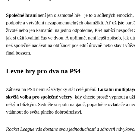
Společné hraní
není jen o samotné hře - je to o sdílených emocích
podpoře a vytváření nezapomenutelných okamžiků. Ať už jste parťá
životě nebo jen kamarádi na jedno odpoledne, PS4 nabízí nespočet
jak si užít kvalitní čas ve dvou. A upřímně, není lepší způsob, jak ut
než společně nadávat na obtížnost poslední úrovně nebo slavit vítěz
final bossem.
Levné hry pro dva na PS4
Zábava na PS4 nemusí vždycky stát celé jmění.
Lokální multiplaye
skvělá volba pro společné večery
, kdy chcete prostě vypnout a užít
někým blízkým. Sedněte si spolu na gauč, popadněte ovladače a nec
vtáhnout do světa plného dobrodružství.
Rocket League vás dostane svou jednoduchostí a zároveň návykovos