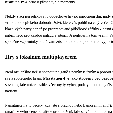
hraní na PS4
přináší přesně tyhle momenty.
Někdy stačí jen relaxovat u oddechové hry po náročném dni, jindy 
vrhnout do epického dobrodružství, které vás pohltí na celý večer. 
bláznivých party her až po propracované příběhové zážitky -
hraní 
nabízí něco pro každou náladu a situaci. A nejlepší na tom všem? Vyt
společné vzpomínky, které vám zůstanou dlouho po tom, co vypnete
Hry s lokálním multiplayerem
Není nic lepšího než si sednout na gauč s někým blízkým a ponořit 
světa společného hraní.
Playstation 4 je jako stvořený pro párov
sessions
, kde můžete sdílet všechny ty výhry, prohry i momenty čis
nadšení.
Pamatujete na ty večery, kdy jste s bráchou nebo kámošem hráli
FI
rána? Ty vyhrocené penalty v prodloužení, kdy se vám potí ruce na