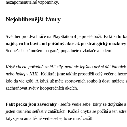
nezapomenutelné vzpomínky.
Nejoblíbenější žánry
Svět her pro dva hráče na PlayStation 4 je prostě boží.
Fakt si tu k
najde, co ho baví - od pořádný akce až po strategický mozkový 
Sedneš si s kámošem na gauč, popadnete ovladače a jedem!
Když chcete pořádně změřit síly, není nic lepšího než si dát fotbále
nebo hokej v NHL
. Kolikrát jsme takhle proseděli celý večer a hecov
kdo dá víc gólů. A když už máte sportovních soubojů dost, můžete 
zachraňovat svět v kooperačních akcích.
Fakt pecka jsou závoďáky
- sedíte vedle sebe, lokty se dotýkáte a
jeden druhého setřást v zatáčkách. Každá chyba se počítá a ten adre
když jsou auta těsně vedle sebe, to se musí zažít!