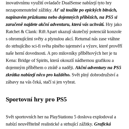
inovativnímu využití ovladače DualSense nabízejí tyto hry
nezapomenutelné zážitky.
Ať už toužíte po epických bitvách,
napínavém průzkumu nebo dojemných příbězích, na PS5 si
zaručeně najdete akční adventuru, která vás uchvátí.
Hry jako
Ratchet & Clank: Rift Apart ukazují skutečný potenciál konzole
s ohromujícími světy a plynulou akcí. Returnal nás zase vtáhne
do strhujícího sci-fi světa plného tajemství a výzev, které prověří
naše herní dovednosti. A pro milovníky příběhových her je tu
Kena: Bridge of Spirits, která okouzlí nádhernou grafikou a
dojemným příběhem o ztrátě a naději.
Akční adventury na PS5
zkrátka nabízejí něco pro každého.
Svět plný dobrodružství a
zábavy na vás čeká, stačí si jen vybrat.
Sportovní hry pro PS5
Svět sportovních her na PlayStationu 5 doslova explodoval a
nabízí neuvěřitelně realistické a strhující zážitky.
Grafická