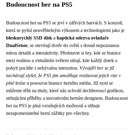
Budoucnost her na PS5
Budoucnost her na PS5 se jeví v zářivých barvách. S konzolí,
která se pyšní neuvěřitelným výkonem a technologiemi jako je
bleskurychlý SSD disk
a
haptická odezva ovladače
DualSense
, se otevírají dveře do světů s dosud nepoznanou
mírou detailů a interaktivity. Představte si hry, kde se hranice
mezi realitou a virtuálním světem stírají, kde každý dotek a
pohyb pocítíte s nebývalou intenzitou.
Vývojáři her se již
nechávají slyšet, že PS5 jim umožňuje realizovat jejich vize v
plné kráse
a posouvat hranice herního média. Již nyní se
můžeme těšit na tituly, které nás uchvátí dechberoucí grafikou,
strhujícími příběhy a inovativním herním designem. Budoucnost
her na PS5 je plná vzrušujících možností a slibuje
nezapomenutelné herní zážitky pro všechny.