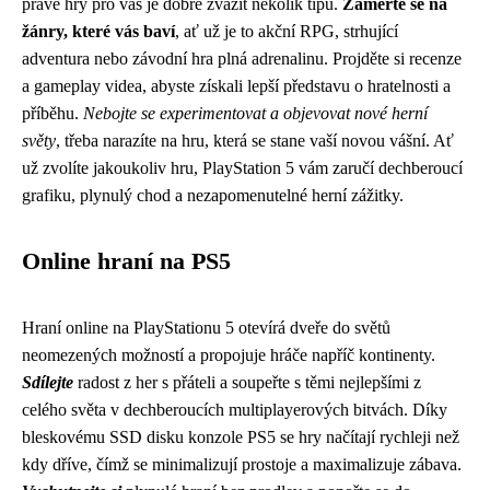
pravé hry pro vás je dobré zvážit několik tipů.
Zaměřte se na
žánry, které vás baví
, ať už je to akční RPG, strhující
adventura nebo závodní hra plná adrenalinu. Projděte si recenze
a gameplay videa, abyste získali lepší představu o hratelnosti a
příběhu.
Nebojte se experimentovat a objevovat nové herní
světy
, třeba narazíte na hru, která se stane vaší novou vášní. Ať
už zvolíte jakoukoliv hru, PlayStation 5 vám zaručí dechberoucí
grafiku, plynulý chod a nezapomenutelné herní zážitky.
Online hraní na PS5
Hraní online na PlayStationu 5 otevírá dveře do světů
neomezených možností a propojuje hráče napříč kontinenty.
Sdílejte
radost z her s přáteli a soupeřte s těmi nejlepšími z
celého světa v dechberoucích multiplayerových bitvách. Díky
bleskovému SSD disku konzole PS5 se hry načítají rychleji než
kdy dříve, čímž se minimalizují prostoje a maximalizuje zábava.