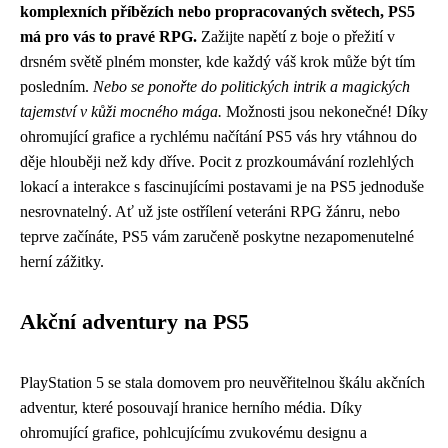
komplexních příbězích nebo propracovaných světech, PS5
má pro vás to pravé RPG.
Zažijte napětí z boje o přežití v
drsném světě plném monster, kde každý váš krok může být tím
posledním.
Nebo se ponořte do politických intrik a magických
tajemství v kůži mocného mága.
Možnosti jsou nekonečné! Díky
ohromující grafice a rychlému načítání PS5 vás hry vtáhnou do
děje hlouběji než kdy dříve. Pocit z prozkoumávání rozlehlých
lokací a interakce s fascinujícími postavami je na PS5 jednoduše
nesrovnatelný. Ať už jste ostřílení veteráni RPG žánru, nebo
teprve začínáte, PS5 vám zaručeně poskytne nezapomenutelné
herní zážitky.
Akční adventury na PS5
PlayStation 5 se stala domovem pro neuvěřitelnou škálu akčních
adventur, které posouvají hranice herního média. Díky
ohromující grafice, pohlcujícímu zvukovému designu a