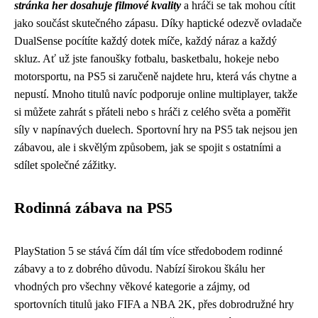
stránka her dosahuje filmové kvality
a hráči se tak mohou cítit
jako součást skutečného zápasu. Díky haptické odezvě ovladače
DualSense pocítíte každý dotek míče, každý náraz a každý
skluz. Ať už jste fanoušky fotbalu, basketbalu, hokeje nebo
motorsportu, na PS5 si zaručeně najdete hru, která vás chytne a
nepustí. Mnoho titulů navíc podporuje online multiplayer, takže
si můžete zahrát s přáteli nebo s hráči z celého světa a poměřit
síly v napínavých duelech. Sportovní hry na PS5 tak nejsou jen
zábavou, ale i skvělým způsobem, jak se spojit s ostatními a
sdílet společné zážitky.
Rodinná zábava na PS5
PlayStation 5 se stává čím dál tím více středobodem rodinné
zábavy a to z dobrého důvodu. Nabízí širokou škálu her
vhodných pro všechny věkové kategorie a zájmy, od
sportovních titulů jako FIFA a NBA 2K, přes dobrodružné hry