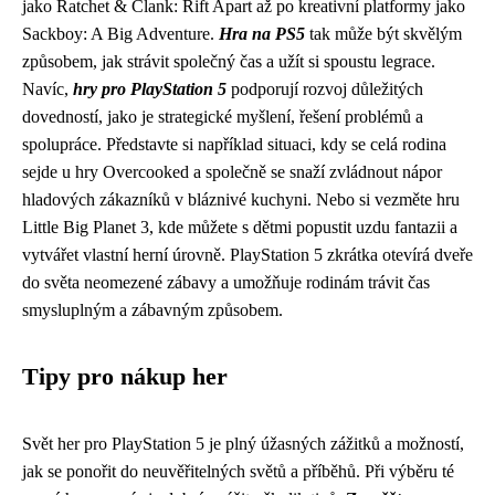
jako Ratchet & Clank: Rift Apart až po kreativní platformy jako
Sackboy: A Big Adventure.
Hra na PS5
tak může být skvělým
způsobem, jak strávit společný čas a užít si spoustu legrace.
Navíc,
hry pro PlayStation 5
podporují rozvoj důležitých
dovedností, jako je strategické myšlení, řešení problémů a
spolupráce. Představte si například situaci, kdy se celá rodina
sejde u hry Overcooked a společně se snaží zvládnout nápor
hladových zákazníků v bláznivé kuchyni. Nebo si vezměte hru
Little Big Planet 3, kde můžete s dětmi popustit uzdu fantazii a
vytvářet vlastní herní úrovně. PlayStation 5 zkrátka otevírá dveře
do světa neomezené zábavy a umožňuje rodinám trávit čas
smysluplným a zábavným způsobem.
Tipy pro nákup her
Svět her pro PlayStation 5 je plný úžasných zážitků a možností,
jak se ponořit do neuvěřitelných světů a příběhů. Při výběru té