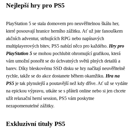
Nejlepší hry pro PS5
PlayStation 5 se stala domovem pro neuvěřitelnou škálu her,
které posouvají hranice herního zážitku. Ať už jste fanouškem
akčních adventur, strhujících RPG nebo napínavých
multiplayerových bitev, PS5 nabízí něco pro každého.
Hry pro
PlayStation 5
se mohou pochlubit ohromující grafikou, která
vám umožní ponořit se do úchvatných světů plných detailů a
barev. Díky bleskovému SSD disku se hry načítají neuvěřitelně
rychle, takže se do akce dostanete během okamžiku.
Hra na
PS5
je tak plynulejší a poutavější než kdy dříve. Ať už se vydáte
na epickou výpravu, utkáte se s přáteli online nebo si jen chcete
užít relaxační herní session, PS5 vám poskytne
nezapomenutelné zážitky.
Exkluzivní tituly PS5