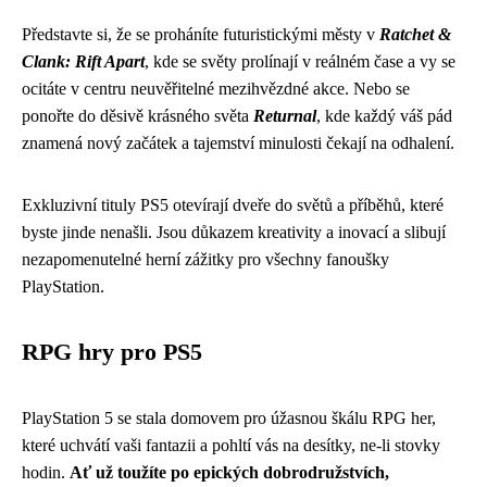
Představte si, že se proháníte futuristickými městy v
Ratchet &
Clank: Rift Apart
, kde se světy prolínají v reálném čase a vy se
ocitáte v centru neuvěřitelné mezihvězdné akce. Nebo se
ponořte do děsivě krásného světa
Returnal
, kde každý váš pád
znamená nový začátek a tajemství minulosti čekají na odhalení.
Exkluzivní tituly PS5 otevírají dveře do světů a příběhů, které
byste jinde nenašli. Jsou důkazem kreativity a inovací a slibují
nezapomenutelné herní zážitky pro všechny fanoušky
PlayStation.
RPG hry pro PS5
PlayStation 5 se stala domovem pro úžasnou škálu RPG her,
které uchvátí vaši fantazii a pohltí vás na desítky, ne-li stovky
hodin.
Ať už toužíte po epických dobrodružstvích,