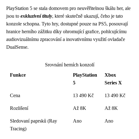
PlayStation 5 se stala domovem pro neuvěřitelnou škálu her, ale
jsou to
exkluzivní tituly
, které skutečně ukazují, čeho je tato
konzole schopna. Tyto hry, dostupné pouze na PS5, posouvají
hranice herního zážitku díky ohromující grafice, pohlcujícímu
audiovizuálnímu zpracování a inovativnímu využití ovladače
DualSense.
Srovnání herních konzolí
Funkce
PlayStation
Xbox
5
Series X
Cena
13 490 Kč
13 490 Kč
Rozlišení
Až 8K
Až 8K
Sledovaní paprsků (Ray
Ano
Ano
Tracing)