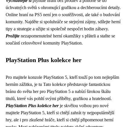
Vychutnejte si
plynulé hraní bez prodlev a ponořte se do
úchvatných světů s ohromující grafikou a dechberoucími detaily.
Online hraní na PS5 není jen o soutěživosti, ale také o budování
komunity. Najděte si spoluhráče se stejnými zájmy, sdílejte herní
tipy a strategie a užijte si společně nespočet hodin zábavy.
Prožijte
nezapomenutelné herní okamžiky s přáteli a staňte se
součástí celosvětové komunity PlayStation.
PlayStation Plus kolekce her
Pro majitele konzole PlayStation 5, kteří touží po tom nejlepším
herním zážitku, je tu Tato kolekce představuje fantastickou
bránu do světa her pro PlayStation 5 a nabízí širokou škálu
titulů, které vás pohltí svými příběhy, grafikou a hratelností.
PlayStation Plus kolekce her
je skvělou volbou pro nové
majitele PlayStation 5, kteří si chtějí zahrát ty nejpopulárnější
hry, ale i pro zkušené hráče, kteří si chtějí připomenout herní
pecky. Mezi nabízenými tituly najdete akční adventury,