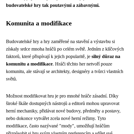
budovatelské hry tak poutavými a zábavnými.
Komunita a modifikace
Budovatelské hry a hry zaměřené na stavění a výstavbu si
získaly srdce mnoha hráčů po celém světě. Jedním z klíčových
faktorů, které přispívají k jejich popularitě, je
silný důraz na
komunitu a modifikace
. Hráči těchto her netvoří pouze
komunitu, ale stávají se architekty, designéry a tvůrci vlastních
světů.
Možnost modifikovat hru je pro mnohé hráče zásadní. Díky
široké škále dostupných nástrojů a editorů mohou upravovat
herní mechaniky, přidávat nové budovy, předměty a postavy,
nebo dokonce vytvářet zcela nové herní režimy. Tyto
modifikace, často nazývané "mody", umožňují hráčům
přizpůsobit si hru svým vlastním preferencím a sdílet své