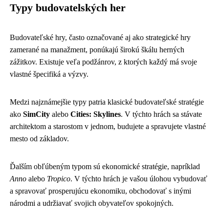
Typy budovatelských her
Budovateľské hry, často označované aj ako strategické hry
zamerané na manažment, ponúkajú širokú škálu herných
zážitkov. Existuje veľa podžánrov, z ktorých každý má svoje
vlastné špecifiká a výzvy.
Medzi najznámejšie typy patria klasické budovateľské stratégie
ako
SimCity
alebo
Cities: Skylines
. V týchto hrách sa stávate
architektom a starostom v jednom, budujete a spravujete vlastné
mesto od základov.
Ďalším obľúbeným typom sú ekonomické stratégie, napríklad
Anno
alebo
Tropico
. V týchto hrách je vašou úlohou vybudovať
a spravovať prosperujúcu ekonomiku, obchodovať s inými
národmi a udržiavať svojich obyvateľov spokojných.