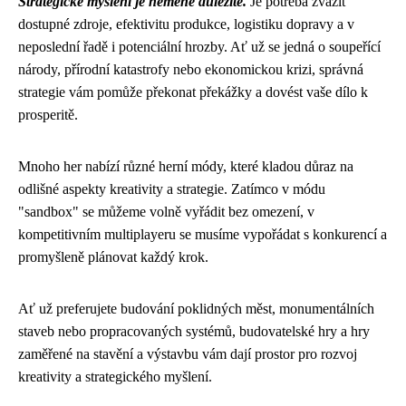
Strategické myšlení je neméně důležité.
Je potřeba zvážit
dostupné zdroje, efektivitu produkce, logistiku dopravy a v
neposlední řadě i potenciální hrozby. Ať už se jedná o soupeřící
národy, přírodní katastrofy nebo ekonomickou krizi, správná
strategie vám pomůže překonat překážky a dovést vaše dílo k
prosperitě.
Mnoho her nabízí různé herní módy, které kladou důraz na
odlišné aspekty kreativity a strategie. Zatímco v módu
"sandbox" se můžeme volně vyřádit bez omezení, v
kompetitivním multiplayeru se musíme vypořádat s konkurencí a
promyšleně plánovat každý krok.
Ať už preferujete budování poklidných měst, monumentálních
staveb nebo propracovaných systémů, budovatelské hry a hry
zaměřené na stavění a výstavbu vám dají prostor pro rozvoj
kreativity a strategického myšlení.