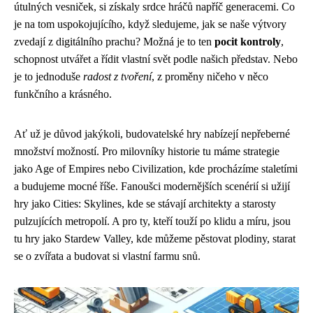
útulných vesniček, si získaly srdce hráčů napříč generacemi. Co
je na tom uspokojujícího, když sledujeme, jak se naše výtvory
zvedají z digitálního prachu? Možná je to ten
pocit kontroly
,
schopnost utvářet a řídit vlastní svět podle našich představ. Nebo
je to jednoduše
radost z tvoření
, z proměny ničeho v něco
funkčního a krásného.
Ať už je důvod jakýkoli, budovatelské hry nabízejí nepřeberné
množství možností. Pro milovníky historie tu máme strategie
jako Age of Empires nebo Civilization, kde procházíme staletími
a budujeme mocné říše. Fanoušci modernějších scenérií si užijí
hry jako Cities: Skylines, kde se stávají architekty a starosty
pulzujících metropolí. A pro ty, kteří touží po klidu a míru, jsou
tu hry jako Stardew Valley, kde můžeme pěstovat plodiny, starat
se o zvířata a budovat si vlastní farmu snů.