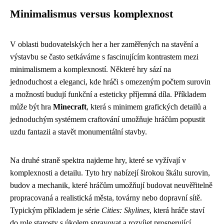
Minimalismus versus komplexnost
V oblasti budovatelských her a her zaměřených na stavění a
výstavbu se často setkáváme s fascinujícím kontrastem mezi
minimalismem a komplexností. Některé hry sází na
jednoduchost a eleganci, kde hráči s omezeným počtem surovin
a možností budují funkční a esteticky příjemná díla. Příkladem
může být hra
Minecraft
, která s minimem grafických detailů a
jednoduchým systémem craftování umožňuje hráčům popustit
uzdu fantazii a stavět monumentální stavby.
Na druhé straně spektra najdeme hry, které se vyžívají v
komplexnosti a detailu. Tyto hry nabízejí širokou škálu surovin,
budov a mechanik, které hráčům umožňují budovat neuvěřitelně
propracovaná a realistická města, továrny nebo dopravní sítě.
Typickým příkladem je série
Cities: Skylines
, která hráče staví
do role starosty s úkolem spravovat a rozvíjet prosperující