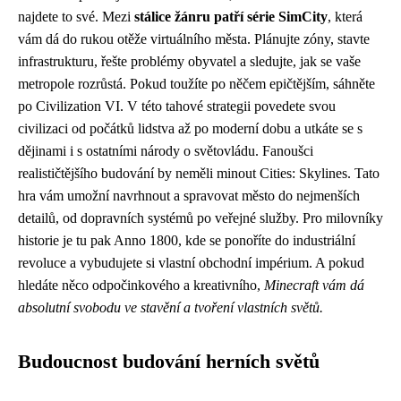
najdete to své. Mezi
stálice žánru patří série SimCity
, která
vám dá do rukou otěže virtuálního města. Plánujte zóny, stavte
infrastrukturu, řešte problémy obyvatel a sledujte, jak se vaše
metropole rozrůstá. Pokud toužíte po něčem epičtějším, sáhněte
po Civilization VI. V této tahové strategii povedete svou
civilizaci od počátků lidstva až po moderní dobu a utkáte se s
dějinami i s ostatními národy o světovládu. Fanoušci
realističtějšího budování by neměli minout Cities: Skylines. Tato
hra vám umožní navrhnout a spravovat město do nejmenších
detailů, od dopravních systémů po veřejné služby. Pro milovníky
historie je tu pak Anno 1800, kde se ponoříte do industriální
revoluce a vybudujete si vlastní obchodní impérium. A pokud
hledáte něco odpočinkového a kreativního,
Minecraft vám dá
absolutní svobodu ve stavění a tvoření vlastních světů.
Budoucnost budování herních světů