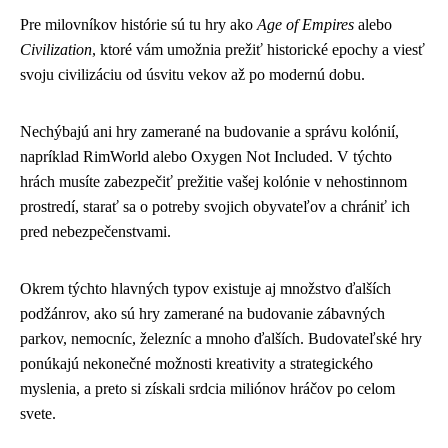
Pre milovníkov histórie sú tu hry ako
Age of Empires
alebo
Civilization
, ktoré vám umožnia prežiť historické epochy a viesť
svoju civilizáciu od úsvitu vekov až po modernú dobu.
Nechýbajú ani hry zamerané na budovanie a správu kolónií,
napríklad RimWorld alebo Oxygen Not Included. V týchto
hrách musíte zabezpečiť prežitie vašej kolónie v nehostinnom
prostredí, starať sa o potreby svojich obyvateľov a chrániť ich
pred nebezpečenstvami.
Okrem týchto hlavných typov existuje aj množstvo ďalších
podžánrov, ako sú hry zamerané na budovanie zábavných
parkov, nemocníc, železníc a mnoho ďalších. Budovateľské hry
ponúkajú nekonečné možnosti kreativity a strategického
myslenia, a preto si získali srdcia miliónov hráčov po celom
svete.