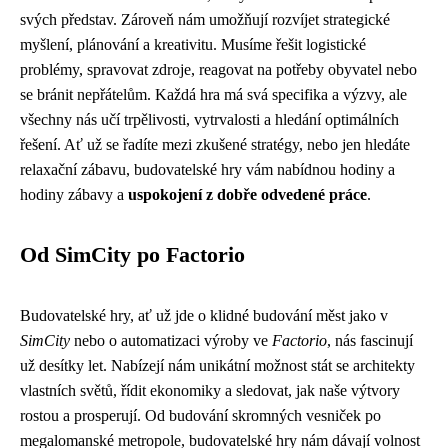
svých představ. Zároveň nám umožňují rozvíjet strategické
myšlení, plánování a kreativitu. Musíme řešit logistické
problémy, spravovat zdroje, reagovat na potřeby obyvatel nebo
se bránit nepřátelům. Každá hra má svá specifika a výzvy, ale
všechny nás učí trpělivosti, vytrvalosti a hledání optimálních
řešení. Ať už se řadíte mezi zkušené stratégy, nebo jen hledáte
relaxační zábavu, budovatelské hry vám nabídnou hodiny a
hodiny zábavy a
uspokojení z dobře odvedené práce
.
Od SimCity po Factorio
Budovatelské hry, ať už jde o klidné budování měst jako v
SimCity
nebo o automatizaci výroby ve
Factorio
, nás fascinují
už desítky let. Nabízejí nám unikátní možnost stát se architekty
vlastních světů, řídit ekonomiky a sledovat, jak naše výtvory
rostou a prosperují. Od budování skromných vesniček po
megalomanské metropole, budovatelské hry nám dávají volnost