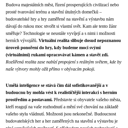
Budova majestátních měst, řízení prosperujících civilizací nebo
prosté tvarování terénu a stavění útulných domečků –
budovatelské hry a hry zaměřené na stavění a výstavbu nám
dávají do rukou moc stvořit si vlastní svět. Kam ale tento žánr
směřuje? Technologie se neustále vyvíjejí a s nimi i možnosti
herních vývojářů.
Virtuální realita slibuje dosud nepoznanou
úroveň ponoření do hry, kdy budeme moci svými
(virtuálními) rukami opracovávat kámen a stavět zdi.
Rozšířená realita zase nabízí propojení s reálným světem, kde by
naše výtvory mohly ožít přímo v obývacím pokoji.
Umělá inteligence se stává čím dál sofistikovanější a v
budoucnu by mohla vést k realističtější interakci s herním
prostředím a postavami.
Představte si obyvatele vašeho města,
kteří reagují na vaše rozhodnutí a mění své chování na základě
vašeho stylu vládnutí. Možnosti jsou nekonečné. Budoucnost
budovatelských her a her zaměřených na stavění a výstavbu je