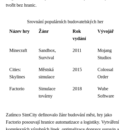
tvořit bez hranic.
Srovnání populárních budovatelských her
Název hry
Žánr
Rok
Vývojář
vydání
Minecraft
Sandbox,
2011
Mojang
Survival
Studios
Cities:
Městská
2015
Colossal
Skylines
simulace
Order
Factorio
Simulace
2018
Wube
továrny
Software
Zatímco SimCity definovalo žánr budování měst, hry jako
Factorio posouvají hranice automatizace a logistiky. Vytváření
komplexních výrobních linek, optimalizace dopravy surovin a