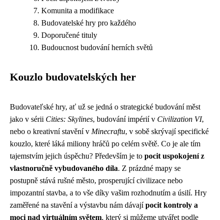
Komunita a modifikace
Budovatelské hry pro každého
Doporučené tituly
Budoucnost budování herních světů
Kouzlo budovatelských her
Budovateľské hry, ať už se jedná o strategické budování měst
jako v sérii
Cities: Skylines
, budování impérií v
Civilization VI
,
nebo o kreativní stavění v
Minecraftu
, v sobě skrývají specifické
kouzlo, které láká miliony hráčů po celém světě. Co je ale tím
tajemstvím jejich úspěchu? Především je to
pocit uspokojení z
vlastnoručně vybudovaného díla
. Z prázdné mapy se
postupně stává rušné město, prosperující civilizace nebo
impozantní stavba, a to vše díky vašim rozhodnutím a úsilí. Hry
zaměřené na stavění a výstavbu nám dávají
pocit kontroly a
moci nad virtuálním světem
, který si můžeme utvářet podle