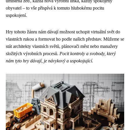
umístěná zeď, každá nová výrobní linka, každý spokojený
obyvatel – to vše přispívá k tomuto hlubokému pocitu
uspokojení.
Hry tohoto žánru nám dávají možnost uchopit virtuální svět do
vlastních rukou a formovat ho podle našich představ. Můžeme se
stát architekty vlastních světů, plánovači měst nebo manažery
složitých výrobních procesů.
Pocit kontroly a svobody, který
nám tyto hry dávají, je návykový a uspokojující.