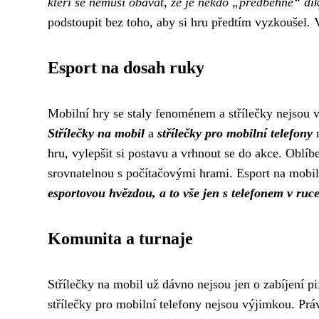
kteří se nemusí obávat, že je někdo „předběhne“ dík
podstoupit bez toho, aby si hru předtím vyzkoušel. V
Esport na dosah ruky
Mobilní hry se staly fenoménem a střílečky nejsou v
Střílečky na mobil
a
střílečky pro mobilní telefony
n
hru, vylepšit si postavu a vrhnout se do akce. Oblíb
srovnatelnou s počítačovými hrami. Esport na mobilu
esportovou hvězdou, a to vše jen s telefonem v ruce
Komunita a turnaje
Střílečky na mobil už dávno nejsou jen o zabíjení 
střílečky pro mobilní telefony nejsou výjimkou. Prá