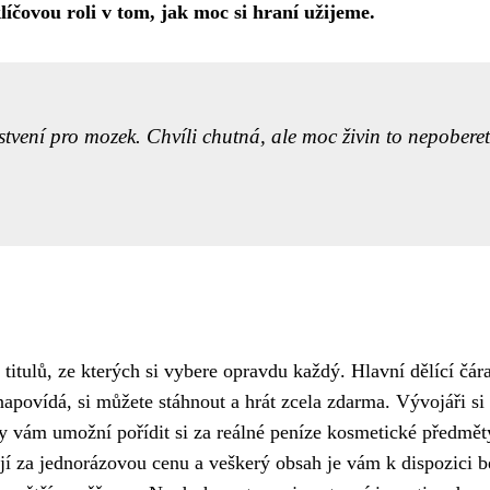
líčovou roli v tom, jak moc si hraní užijeme.
rstvení pro mozek. Chvíli chutná, ale moc živin to nepoberet
titulů, ze kterých si vybere opravdu každý. Hlavní dělící čár
napovídá, si můžete stáhnout a hrát zcela zdarma. Vývojáři si
y vám umožní pořídit si za reálné peníze kosmetické předmět
í za jednorázovou cenu a veškerý obsah je vám k dispozici be