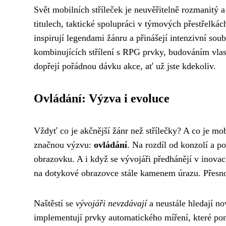
Svět mobilních stříleček je neuvěřitelně rozmanitý 
titulech, taktické spolupráci v týmových přestřelkác
inspirují legendami žánru a přinášejí intenzivní sou
kombinujících střílení s RPG prvky, budováním vlast
dopřejí pořádnou dávku akce, ať už jste kdekoliv.
Ovládání: Výzva i evoluce
Vždyť co je akčnější žánr než střílečky? A co je mob
značnou výzvu:
ovládání
. Na rozdíl od konzolí a 
obrazovku. A i když se vývojáři předhánějí v inovací
na dotykové obrazovce stále kamenem úrazu. Přesnost
Naštěstí se
vývojáři nevzdávají
a neustále hledají no
implementují prvky automatického míření, které pomá