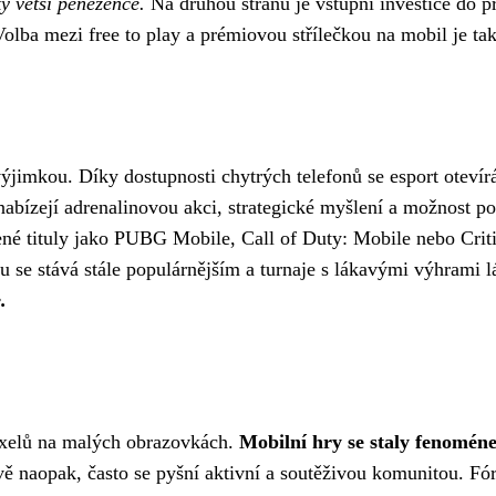
y větší peněžence.
Na druhou stranu je vstupní investice do p
olba mezi free to play a prémiovou střílečkou na mobil je tak
ýjimkou. Díky dostupnosti chytrých telefonů se esport otevírá
abízejí adrenalinovou akci, strategické myšlení a možnost pomě
ené tituly jako PUBG Mobile, Call of Duty: Mobile nebo Critic
 se stává stále populárnějším a turnaje s lákavými výhrami lá
.
pixelů na malých obrazovkách.
Mobilní hry se staly fenoméne
vě naopak, často se pyšní aktivní a soutěživou komunitou. Fór