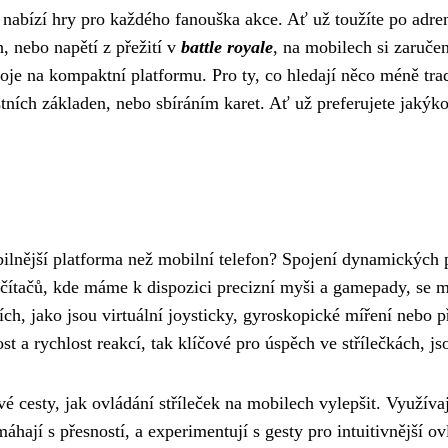
a nabízí hry pro každého fanouška akce. Ať už toužíte po adre
h, nebo napětí z přežití v
battle royale
, na mobilech si zaruče
boje na kompaktní platformu. Pro ty, co hledají něco méně tra
ních základen, nebo sbíráním karet. Ať už preferujete jakýkol
ilnější platforma než mobilní telefon? Spojení dynamických př
počítačů, kde máme k dispozici precizní myši a gamepady, se
ch, jako jsou virtuální joysticky, gyroskopické míření nebo p
 a rychlost reakcí, tak klíčové pro úspěch ve střílečkách, js
vé cesty, jak ovládání stříleček na mobilech vylepšit. Využív
hají s přesností, a experimentují s gesty pro intuitivnější ov