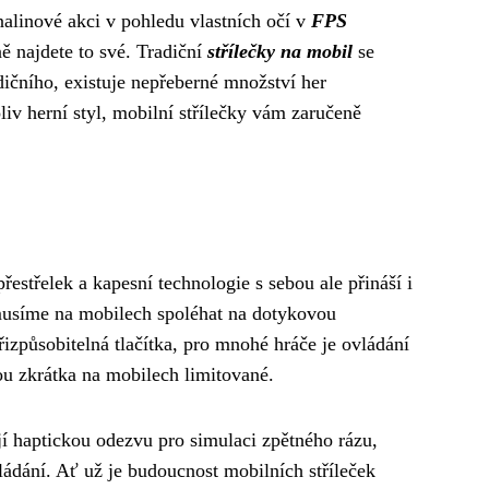
nalinové akci v pohledu vlastních očí v
FPS
ně najdete to své. Tradiční
střílečky na mobil
se
dičního, existuje nepřeberné množství her
iv herní styl, mobilní střílečky vám zaručeně
estřelek a kapesní technologie s sebou ale přináší i
 musíme na mobilech spoléhat na dotykovou
řizpůsobitelná tlačítka, pro mnohé hráče je ovládání
ou zkrátka na mobilech limitované.
ají haptickou odezvu pro simulaci zpětného rázu,
ládání. Ať už je budoucnost mobilních stříleček