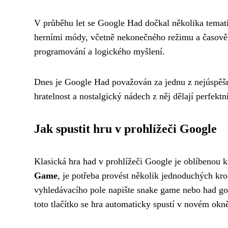
V průběhu let se Google Had dočkal několika temat
herními módy, včetně nekonečného režimu a časově om
programování a logického myšlení.
Dnes je Google Had považován za jednu z nejúspěšně
hratelnost a nostalgický nádech z něj dělají perfekt
Jak spustit hru v prohlížeči Google
Klasická hra had v prohlížeči Google je oblíbenou k
Game
, je potřeba provést několik jednoduchých kr
vyhledávacího pole napište snake game nebo had googl
toto tlačítko se hra automaticky spustí v novém okn