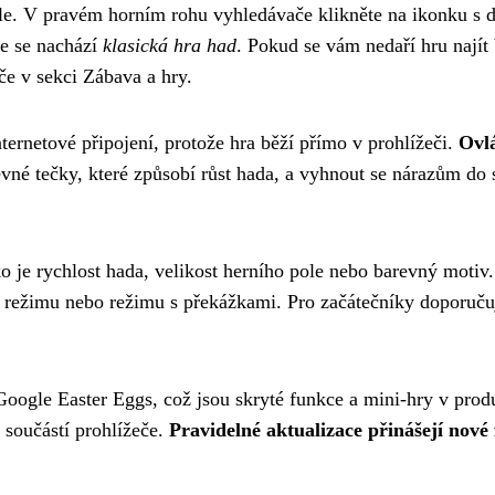
e. V pravém horním rohu vyhledávače klikněte na ikonku s de
e se nachází
klasická hra had
. Pokud se vám nedaří hru nají
če v sekci Zábava a hry.
internetové připojení, protože hra běží přímo v prohlížeči.
Ovlá
vné tečky, které způsobí růst hada, a vyhnout se nárazům do
o je rychlost hada, velikost herního pole nebo barevný motiv
 režimu nebo režimu s překážkami. Pro začátečníky doporučuj
. Google Easter Eggs, což jsou skryté funkce a mini-hry v pr
u součástí prohlížeče.
Pravidelné aktualizace přinášejí nové