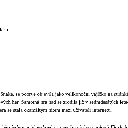
skóre
Snake, se poprvé objevila jako velikonoční vajíčko na strán
vých her. Samotná hra had se zrodila již v sedmdesátých let
terá se stala okamžitým hitem mezi uživateli internetu.
jako jednoduchá webová hra využívající technologii Flash
, 