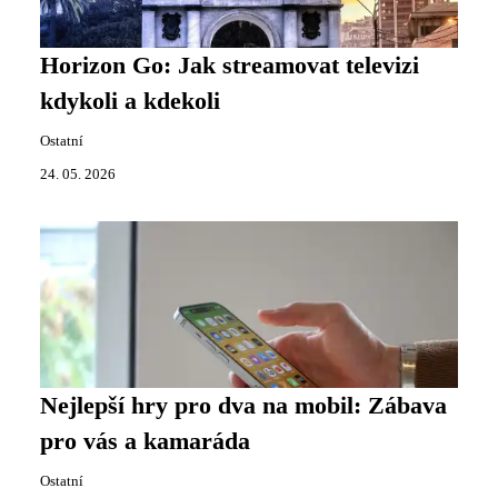
Horizon Go: Jak streamovat televizi
kdykoli a kdekoli
Ostatní
24. 05. 2026
Nejlepší hry pro dva na mobil: Zábava
pro vás a kamaráda
Ostatní