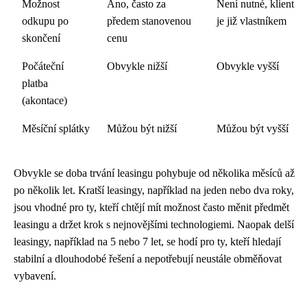
Možnost
Ano, často za
Není nutné, klient
odkupu po
předem stanovenou
je již vlastníkem
skončení
cenu
Počáteční
Obvykle nižší
Obvykle vyšší
platba
(akontace)
Měsíční splátky
Můžou být nižší
Můžou být vyšší
Obvykle se doba trvání leasingu pohybuje od několika měsíců až
po několik let. Kratší leasingy, například na jeden nebo dva roky,
jsou vhodné pro ty, kteří chtějí mít možnost často měnit předmět
leasingu a držet krok s nejnovějšími technologiemi. Naopak delší
leasingy, například na 5 nebo 7 let, se hodí pro ty, kteří hledají
stabilní a dlouhodobé řešení a nepotřebují neustále obměňovat
vybavení.