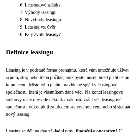
Leasingové splátky
Výhody leasingu
Nevýhody leasingu
Leasing vs. úvěr
Kdy zvolit leasing?
Definice leasingu
Leasing je v podstatě forma pronájmu, která vám umožňuje užívat
si auto, stroj nebo třeba počítač, aniž byste museli hned platit celou
kupní cenu. Místo toho platíte pravidelné splátky leasingové
společnosti, která je vlastníkem dané věci. Na konci leasingové
smlouvy máte obvykle několik možností: vrátit věc leasingové
společnosti, odkoupit ji za předem stanovenou cenu nebo si sjednat
nový leasing.
Leasing se dělí na dva základní typy:
finanční
a
operativní
. U