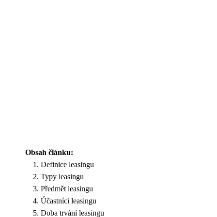
Obsah článku:
Definice leasingu
Typy leasingu
Předmět leasingu
Účastníci leasingu
Doba trvání leasingu