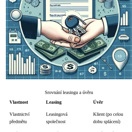
Srovnání leasingu a úvěru
Vlastnost
Leasing
Úvěr
Vlastnictví
Leasingová
Klient (po celou
předmětu
společnost
dobu splácení)