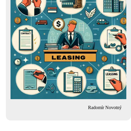
Radomír Novotný