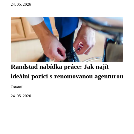
24. 05. 2026
Randstad nabídka práce: Jak najít
ideální pozici s renomovanou agenturou
Ostatní
24. 05. 2026