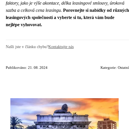
faktory, jako je výše akontace, délka leasingové smlouvy, úroková
sazba a celková cena leasingu.
Porovnejte si nabídky od různých
leasingových společností a vyberte si tu, která vám bude
nejlépe vyhovovat.
Našli jste v článku chybu?
Kontaktujte nás
Publikováno: 21. 08. 2024
Kategorie:
Ostatní