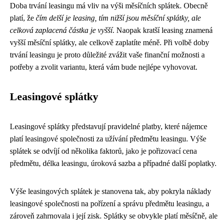
Doba trvání leasingu má vliv na výši měsíčních splátek. Obecně
platí, že
čím delší je leasing, tím nižší jsou měsíční splátky, ale
celková zaplacená částka je vyšší
. Naopak kratší leasing znamená
vyšší měsíční splátky, ale celkově zaplatíte méně. Při volbě doby
trvání leasingu je proto důležité zvážit vaše finanční možnosti a
potřeby a zvolit variantu, která vám bude nejlépe vyhovovat.
Leasingové splátky
Leasingové splátky představují pravidelné platby, které nájemce
platí leasingové společnosti za užívání předmětu leasingu. Výše
splátek se odvíjí od několika faktorů, jako je pořizovací cena
předmětu, délka leasingu, úroková sazba a případné další poplatky.
Výše leasingových splátek je stanovena tak, aby pokryla náklady
leasingové společnosti na pořízení a správu předmětu leasingu, a
zároveň zahrnovala i její zisk. Splátky se obvykle platí měsíčně, ale