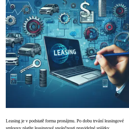
Leasing je v podstatě forma pronájmu. Po dobu trvání leasingové
smlouvy platíte leasingové společnosti pravidelné splátky