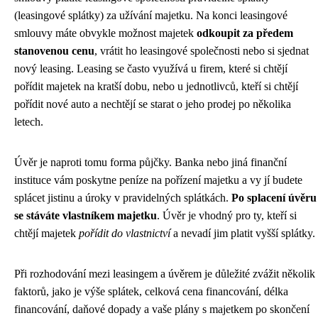
(leasingové splátky) za užívání majetku. Na konci leasingové
smlouvy máte obvykle možnost majetek
odkoupit za předem
stanovenou cenu
, vrátit ho leasingové společnosti nebo si sjednat
nový leasing. Leasing se často využívá u firem, které si chtějí
pořídit majetek na kratší dobu, nebo u jednotlivců, kteří si chtějí
pořídit nové auto a nechtějí se starat o jeho prodej po několika
letech.
Úvěr je naproti tomu forma půjčky. Banka nebo jiná finanční
instituce vám poskytne peníze na pořízení majetku a vy jí budete
splácet jistinu a úroky v pravidelných splátkách.
Po splacení úvěru
se stáváte vlastníkem majetku
. Úvěr je vhodný pro ty, kteří si
chtějí majetek
pořídit do vlastnictví
a nevadí jim platit vyšší splátky.
Při rozhodování mezi leasingem a úvěrem je důležité zvážit několik
faktorů, jako je výše splátek, celková cena financování, délka
financování, daňové dopady a vaše plány s majetkem po skončení