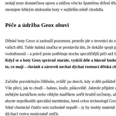
nedají noze dostatečnou oporu a můžou vést ke špatnému držení těl
otestujete lehkým stisknutím boty v nejširším místě chodidla.
Péče a údržba Geox obuvi
Dětské boty Geox si zaslouží pozornost, protože jde o investici do
vašich dětí. Tahle italská značka se proslavila tím, že dokáže spojit 
vodotěsností – a právě proto potřebuje trochu specifičtější péči než
Když se o boty Geox správně staráte, vydrží déle a hlavně budo
to, co mají – chránit a zároveň nechat dýchat rostoucí dětská c
Začněte pravidelným čištěním, zvlášť po dnech, kdy si děti pořádně
Víte přeci, jak to chodí – bahno, louže, pískoviště.
Jakmile přijdete
měkkým kartáčkem nebo vlhkým hadříkem setřít hrubší nečistoty
, a
abyste nepoškodili speciální membránu, která celou technologií Ge
Silné chemické čističe sem rozhodně nepatří – ty by mohly materiál 
dýchací vrstvu nenávratně zničit.