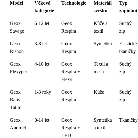
Model
Věková
Technologie
Materiál
Typ
kategorie
svršku
zapínání
Geox
6-12 let
Geox
Kůže a
Suchý
Savage
Respira
textil
zip
Geox
3-8 let
Geox
Syntetika
Elastické
Rishon
Respira
tkaničky
Geox
4-10 let
Geox
Textil a
Suchý
Flexyper
Respira +
mesh
zip
Flexy
Geox
1-3 roky
Geox
Kůže
Suchý
Baby
Respira
zip
Tutim
Geox
8-14 let
Geox
Syntetika
Tkaničky
Android
Respira +
a textil
LED