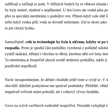
zahřívají a začínají se potit. V běžných botách by ta vlhkost zůstala
by byly mokré, studené a nepříjemné. U bot Geox ale vodní pára p
přes tu speciální membránu v podrážce ven. Přitom když vaše dítě š
nebo když venku prší, voda se dovnitř nedostane. Zní to skoro jako 
to jen chytrá fyzika.
Samozřejmě,
celá ta technologie by byla k ničemu, kdyby se po 
rozpadla
. Proto je spodní část podrážky vyrobená z pořádně odolné
vydrží skákání, běhání i všechno to dření, kterému děti své boty den
Ta membrána je bezpečně ukrytá uvnitř struktury podrážky, takže ji
používání nepoškodí.
Navíc nezapomínejme, že
dětské chodidlo ještě roste a vyvíjí se
. V t
obzvlášť důležité poskytnout mu správné podmínky. Přehřáté, vlhké
negativně ovlivnit nejen pohodlí, ale i celkový vývoj chodidla.
Geox na svých vavřínech rozhodně nespočívá. Neustále vylepšují s