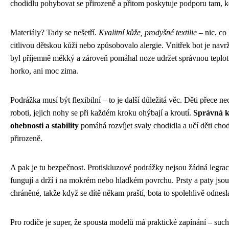
chodidlu pohybovat se přirozeně a přitom poskytuje podporu tam, kd
Materiály? Tady se nešetří.
Kvalitní kůže, prodyšné textilie
– nic, co
citlivou dětskou kůži nebo způsobovalo alergie. Vnitřek bot je navr
byl příjemně měkký a zároveň pomáhal noze udržet správnou teplo
horko, ani moc zima.
Podrážka musí být flexibilní – to je další důležitá věc. Děti přece n
roboti, jejich nohy se při každém kroku ohýbají a kroutí.
Správná 
ohebnosti a stability
pomáhá rozvíjet svaly chodidla a učí děti chod
přirozeně.
A pak je tu bezpečnost. Protiskluzové podrážky nejsou žádná legra
fungují a drží i na mokrém nebo hladkém povrchu. Prsty a paty jso
chráněné, takže když se dítě někam praští, bota to spolehlivě odnesl
Pro rodiče je super, že spousta modelů má praktické zapínání – suc