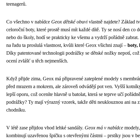
teenagerů.
Co všechno v nabídce
Geox dětské obuvi
vlastně najdete? Základ tv
celoroční boty, které prostě musí mít každé dítě. Ty se nosí den co 
nebo do školy, hodí se prakticky ke všemu a vydrží pořádně zabrat. 
na řadu ta proslulá vlastnost, kvůli které Geox všichni znají –
boty, 
Díky patentované technologii podrážky se dětské nožky nepotí, což
ocení zvlášť u těch nejmenších.
Když přijde zima, Geox má připravené zateplené modely s membrá
před mrazem a mokrem, ale zároveň odvádějí pot ven. Vyšší kotník
lepší oporu, což oceníte hlavně u batolat, která se teprve učí pořádn
podrážky? Ty mají výrazný vzorek, takže děti neuklouznou ani na 
chodníku.
V létě zase přijdou vhod lehké sandály.
Geox má v nabídce
modely, 
kombinují uzavřenou špičku s otevřenými částmi – prstíky jsou v be