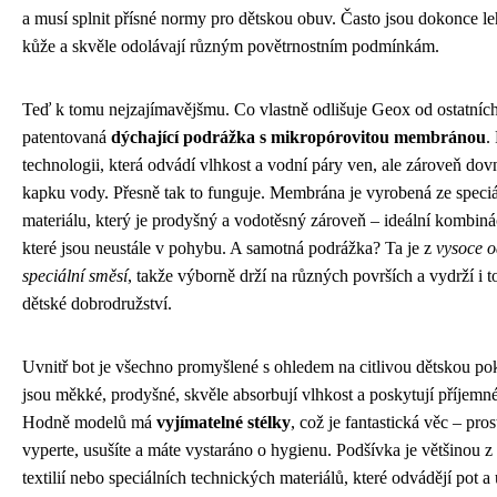
a musí splnit přísné normy pro dětskou obuv. Často jsou dokonce le
kůže a skvěle odolávají různým povětrnostním podmínkám.
Teď k tomu nejzajímavějšmu. Co vlastně odlišuje Geox od ostatních?
patentovaná
dýchající podrážka s mikropórovitou membránou
.
technologii, která odvádí vlhkost a vodní páry ven, ale zároveň dovn
kapku vody. Přesně tak to funguje. Membrána je vyrobená ze speci
materiálu, který je prodyšný a vodotěsný zároveň – ideální kombinác
které jsou neustále v pohybu. A samotná podrážka? Ta je z
vysoce o
speciální směsí
, takže výborně drží na různých površích a vydrží i to
dětské dobrodružství.
Uvnitř bot je všechno promyšlené s ohledem na citlivou dětskou po
jsou měkké, prodyšné, skvěle absorbují vlhkost a poskytují příjemné
Hodně modelů má
vyjímatelné stélky
, což je fantastická věc – pros
vyperte, usušíte a máte vystaráno o hygienu. Podšívka je většinou z
textilií nebo speciálních technických materiálů, které odvádějí pot a