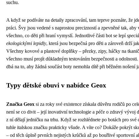
suchu.
A když se podíváte na detaily zpracování, tam teprve poznáte, že jde
práci. Švy jsou vedené s naprostou precizností a zpevněné tak, aby 
všechno, co děti při hraní vymyslí. Jednotlivé části bot se lepí
speci
ekologickými lepidly
, která jsou bezpečná pro děti a zároveň drží jak
Všechny kovové a plastové doplňky – přezky, zipy, háčky na tkanič
všechno musí projít důkladným testováním bezpečnosti a odolnosti
dbá na to, aby žádná součást boty nemohla dítě při běžném nošení ja
Typy dětské obuvi v nabídce Geox
Značka Geox
si za roky své existence získala důvěru rodičů po cel
není se co divit – její inovativní technologie a péče o zdravý vývoj
z ní dělají jedničku na trhu. Když se rozhlédnete po botách pro své d
tuhle italskou značku prakticky všude. A víte co? Dokáže pokrýt s
– od těch úplně prvních nejistých krůčků až po bouřlivé sportovní ak