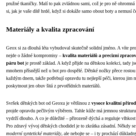
pružné tkaničky. Malí to pak zvládnou sami, což je pro ně ohromná 
si, jak je vaše dítě hrdé, když si dokáže samo obout boty a nemusí 
Materiály a kvalita zpracování
Geox si za dlouhá léta vybudoval skutečně solidní jméno. A víte pr
nejde o žádné kompromisy –
kvalita materiálů a precizní zprac
páru bot
je prostě základ. A když přijde na dětskou kolekci, tady js
mnohem přísnější než u bot pro dospělé. Dětské nožky přece rostou 
každým dnem, takže potřebují opravdu tu nejlepší péči, kterou jim
poskytnout jen obuv šitá z prvotřídních materiálů.
Svršek dětských bot od Geoxu je většinou z
vysoce kvalitní příro
projde opravdu pečlivým výběrem. Tahle kůže má jemnou strukturu,
vydrží dlouho. A co je důležité – přirozeně dýchá a reguluje vlhkost 
Pro zdravý vývoj dětských chodidel je to zkrátka zásadní. Někdy se 
moderní syntetické materiály
, ale nebojte se – i ty prochází důklad