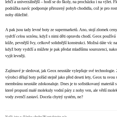
lehčí a univerzálnější – hodí se do školy, na procházku i na výlet. Fl
podrážka navíc podporuje přirozený pohyb chodidla, což je pro rost
nohy důležité.
A pak jsou tady levné boty ze supermarketů. Ano, stojí zlomek ceny
vydrží celou sezónu
, když s nimi děti opravdu chodí. Geox používá k
kůže, pevnější švy, celkově solidnější konstrukci. Možná dáte víc na
když boty vydrží a můžete je pak předat mladšímu sourozenci, nak
vyjít levněji.
Zajímavé je sledovat, jak Geox neustále vylepšuje své technologie. 
výrobci dělají boty pořád stejně jako před deseti lety, Geox tu svou 
membránu neustále zdokonaluje. Dnes je to sofistikovaný materiál 
které propustí malé molekuly vodní páry z nohy ven, ale větší mole
vody zvenčí zastaví. Docela chytrý systém, ne?
Našli jste v článku chybu?
Kontaktujte nás