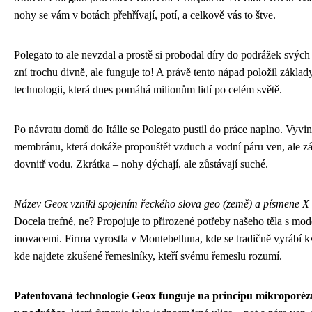
nohy se vám v botách přehřívají, potí, a celkově vás to štve.
Polegato to ale nevzdal a prostě si probodal díry do podrážek svých
zní trochu divně, ale funguje to! A právě tento nápad položil základ
technologii, která dnes pomáhá milionům lidí po celém světě.
Po návratu domů do Itálie se Polegato pustil do práce naplno. Vyvin
membránu, která dokáže propouštět vzduch a vodní páru ven, ale z
dovnitř vodu. Zkrátka – nohy dýchají, ale zůstávají suché.
Název Geox vznikl spojením řeckého slova geo (země) a písmene X 
Docela trefné, ne? Propojuje to přirozené potřeby našeho těla s mo
inovacemi. Firma vyrostla v Montebelluna, kde se tradičně vyrábí kv
kde najdete zkušené řemeslníky, kteří svému řemeslu rozumí.
Patentovaná technologie Geox funguje na principu mikropor