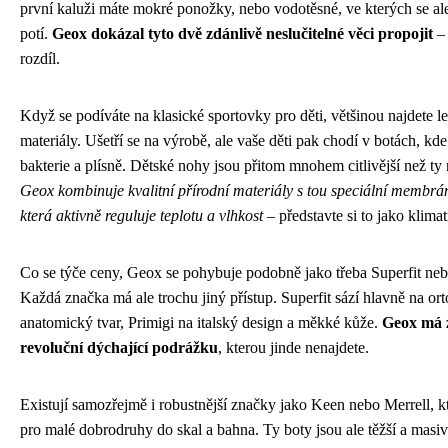
první kaluži máte mokré ponožky, nebo vodotěsné, ve kterých se al
potí.
Geox dokázal tyto dvě zdánlivě neslučitelné věci propojit
– 
rozdíl.
Když se podíváte na klasické sportovky pro děti, většinou najdete l
materiály. Ušetří se na výrobě, ale vaše děti pak chodí v botách, kde
bakterie a plísně. Dětské nohy jsou přitom mnohem citlivější než ty
Geox kombinuje kvalitní přírodní materiály s tou speciální membrá
která aktivně reguluje teplotu a vlhkost
– představte si to jako klimat
Co se týče ceny, Geox se pohybuje podobně jako třeba Superfit neb
Každá značka má ale trochu jiný přístup. Superfit sází hlavně na ort
anatomický tvar, Primigi na italský design a měkké kůže.
Geox má z
revoluční dýchající podrážku
, kterou jinde nenajdete.
Existují samozřejmě i robustnější značky jako Keen nebo Merrell, kt
pro malé dobrodruhy do skal a bahna. Ty boty jsou ale těžší a masiv