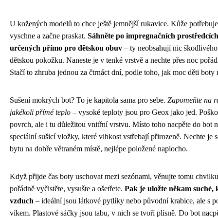
U kožených modelů to chce ještě jemnější rukavice. Kůže potřebuje ž
vyschne a začne praskat.
Sáhněte po impregnačních prostředcíc
určených přímo pro dětskou obuv
– ty neobsahují nic škodlivého 
dětskou pokožku. Naneste je v tenké vrstvě a nechte přes noc pořá
Stačí to zhruba jednou za čtrnáct dní, podle toho, jak moc děti boty 
Sušení mokrých bot? To je kapitola sama pro sebe.
Zapomeňte na r
jakékoli přímé teplo
– vysoké teploty jsou pro Geox jako jed. Poško
povrch, ale i tu důležitou vnitřní vrstvu. Místo toho nacpěte do bot
speciální sušicí vložky, které vlhkost vstřebají přirozeně. Nechte je 
bytu na dobře větraném místě, nejlépe položené naplocho.
Když přijde čas boty uschovat mezi sezónami, věnujte tomu chvilku
pořádně vyčistěte, vysušte a ošetřete.
Pak je uložte někam suché, 
vzduch
– ideální jsou látkové pytlíky nebo původní krabice, ale s
víkem. Plastové sáčky jsou tabu, v nich se tvoří plísně. Do bot nacpě