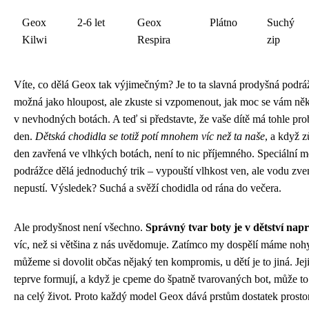
Geox
2-6 let
Geox
Plátno
Suchý
Kilwi
Respira
zip
Víte, co dělá Geox tak výjimečným? Je to ta slavná prodyšná podrá
možná jako hloupost, ale zkuste si vzpomenout, jak moc se vám ně
v nevhodných botách. A teď si představte, že vaše dítě má tohle pr
den.
Dětská chodidla se totiž potí mnohem víc než ta naše
, a když z
den zavřená ve vlhkých botách, není to nic příjemného. Speciální 
podrážce dělá jednoduchý trik – vypouští vlhkost ven, ale vodu zve
nepustí. Výsledek? Suchá a svěží chodidla od rána do večera.
Ale prodyšnost není všechno.
Správný tvar boty je v dětství nap
víc, než si většina z nás uvědomuje. Zatímco my dospělí máme noh
můžeme si dovolit občas nějaký ten kompromis, u dětí je to jiná. Je
teprve formují, a když je cpeme do špatně tvarovaných bot, může to
na celý život. Proto každý model Geox dává prstům dostatek prost