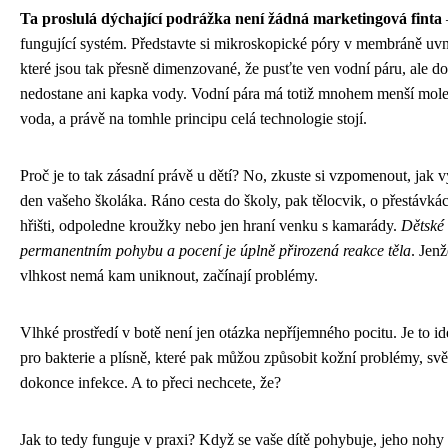
Ta proslulá dýchající podrážka není žádná marketingová finta
fungující systém. Představte si mikroskopické póry v membráně uvn
které jsou tak přesně dimenzované, že pusťte ven vodní páru, ale do
nedostane ani kapka vody. Vodní pára má totiž mnohem menší mole
voda, a právě na tomhle principu celá technologie stojí.
Proč je to tak zásadní právě u dětí? No, zkuste si vzpomenout, jak 
den vašeho školáka. Ráno cesta do školy, pak tělocvik, o přestávká
hřišti, odpoledne kroužky nebo jen hraní venku s kamarády.
Dětské 
permanentním pohybu a pocení je úplně přirozená reakce těla
. Jen
vlhkost nemá kam uniknout, začínají problémy.
Vlhké prostředí v botě není jen otázka nepříjemného pocitu. Je to id
pro bakterie a plísně, které pak můžou způsobit kožní problémy, sv
dokonce infekce. A to přeci nechcete, že?
Jak to tedy funguje v praxi? Když se vaše dítě pohybuje, jeho nohy 