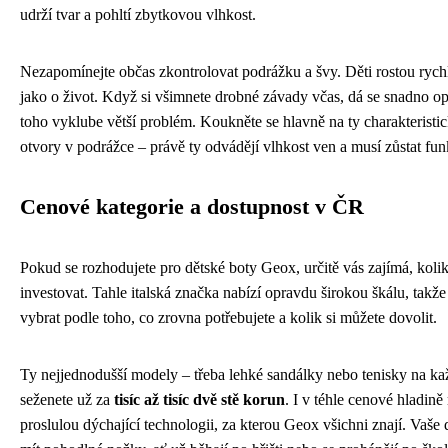
udrží tvar a pohltí zbytkovou vlhkost.
Nezapomínejte občas zkontrolovat podrážku a švy. Děti rostou rych
jako o život. Když si všimnete drobné závady včas, dá se snadno opr
toho vyklube větší problém. Koukněte se hlavně na ty charakteristi
otvory v podrážce – právě ty odvádějí vlhkost ven a musí zůstat fun
Cenové kategorie a dostupnost v ČR
Pokud se rozhodujete pro dětské boty Geox, určitě vás zajímá, koli
investovat. Tahle italská značka nabízí opravdu širokou škálu, takže
vybrat podle toho, co zrovna potřebujete a kolik si můžete dovolit.
Ty nejjednodušší modely – třeba lehké sandálky nebo tenisky na ka
seženete už za
tisíc až tisíc dvě stě korun
. I v téhle cenové hladině
proslulou dýchající technologii, za kterou Geox všichni znají. Vaše 