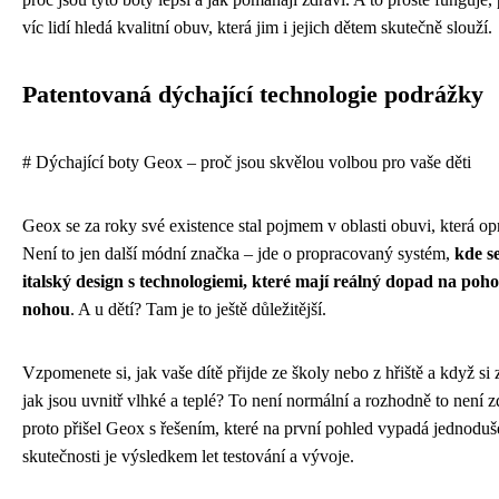
víc lidí hledá kvalitní obuv, která jim i jejich dětem skutečně slouží.
Patentovaná dýchající technologie podrážky
# Dýchající boty Geox – proč jsou skvělou volbou pro vaše děti
Geox se za roky své existence stal pojmem v oblasti obuvi, která o
Není to jen další módní značka – jde o propracovaný systém,
kde s
italský design s technologiemi, které mají reálný dopad na poho
nohou
. A u dětí? Tam je to ještě důležitější.
Vzpomenete si, jak vaše dítě přijde ze školy nebo z hřiště a když si zu
jak jsou uvnitř vlhké a teplé? To není normální a rozhodně to není 
proto přišel Geox s řešením, které na první pohled vypadá jednoduše
skutečnosti je výsledkem let testování a vývoje.