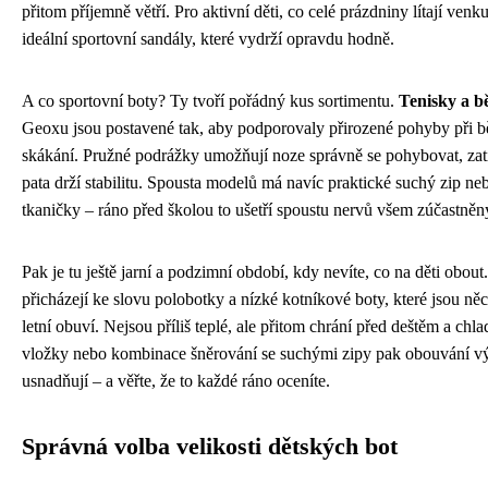
přitom příjemně větří. Pro aktivní děti, co celé prázdniny lítají venk
ideální sportovní sandály, které vydrží opravdu hodně.
A co sportovní boty? Ty tvoří pořádný kus sortimentu.
Tenisky a b
Geoxu jsou postavené tak, aby podporovaly přirozené pohyby při b
skákání. Pružné podrážky umožňují noze správně se pohybovat, za
pata drží stabilitu. Spousta modelů má navíc praktické suchý zip ne
tkaničky – ráno před školou to ušetří spoustu nervů všem zúčastně
Pak je tu ještě jarní a podzimní období, kdy nevíte, co na děti obout
přicházejí ke slovu polobotky a nízké kotníkové boty, které jsou ně
letní obuví. Nejsou příliš teplé, ale přitom chrání před deštěm a chl
vložky nebo kombinace šněrování se suchými zipy pak obouvání v
usnadňují – a věřte, že to každé ráno oceníte.
Správná volba velikosti dětských bot