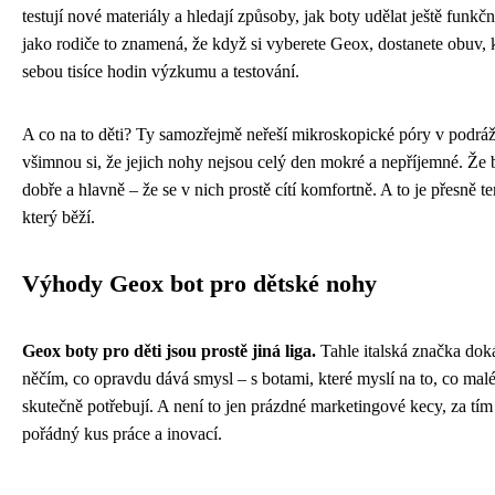
testují nové materiály a hledají způsoby, jak boty udělat ještě funkčn
jako rodiče to znamená, že když si vyberete Geox, dostanete obuv, 
sebou tisíce hodin výzkumu a testování.
A co na to děti? Ty samozřejmě neřeší mikroskopické póry v podráž
všimnou si, že jejich nohy nejsou celý den mokré a nepříjemné. Že 
dobře a hlavně – že se v nich prostě cítí komfortně. A to je přesně t
který běží.
Výhody Geox bot pro dětské nohy
Geox boty pro děti jsou prostě jiná liga.
Tahle italská značka dokáz
něčím, co opravdu dává smysl – s botami, které myslí na to, co mal
skutečně potřebují. A není to jen prázdné marketingové kecy, za tím 
pořádný kus práce a inovací.