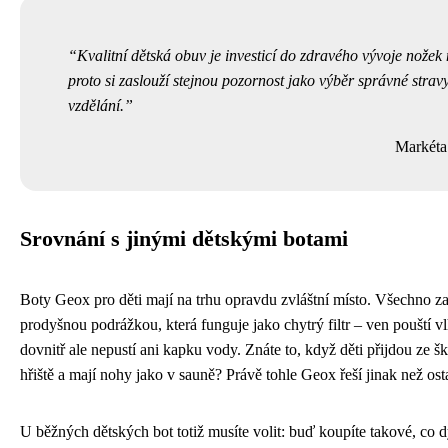
Kvalitní dětská obuv je investicí do zdravého vývoje nožek 
proto si zaslouží stejnou pozornost jako výběr správné stravy
vzdělání.
Markéta
Srovnání s jinými dětskými botami
Boty Geox pro děti mají na trhu opravdu zvláštní místo. Všechno za
prodyšnou podrážkou, která funguje jako chytrý filtr – ven pouští vl
dovnitř ale nepustí ani kapku vody. Znáte to, když děti přijdou ze š
hřiště a mají nohy jako v sauně? Právě tohle Geox řeší jinak než ost
U běžných dětských bot totiž musíte volit: buď koupíte takové, co dý