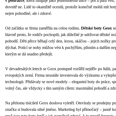
v podrážce
, která funguje jako jednosměrná ulice – pot a pára ven,
dovnitř ne. Lidé to okamžitě ocenili, protože konečně mohli mít boty
nejen pohodlné, ale i zdravé.
Od začátku se firma zaměřila na celou rodinu.
Dětské boty Geox
se
hlavně proto, že rodiče pochopili, jak důležité je udržovat dětské n
pohodlí. Děti přece běhají celý den, lezou, skáčou – jejich nožky pr
dýchat. Potící se nohy můžou vést k puchýřům, plísním a dalším ne
kterým se dá snadno předejít.
V devadesátých letech se Geox postupně rozšířil nejdřív po Itálii, p
evropských zemí. Firma neustále investovala do výzkumu a vylepš
technologii. Přidávaly se nové modely – elegantní boty do práce, s
volný čas, ale vždycky s tím samým cílem: maximální pohodlí a zdr
Na přelomu tisíciletí Geox doslova vyletěl. Otevíraly se prodejny p
značka si budovala silné jméno. Marketing byl přímočarý – jasně k
proč jsou tyto boty lepší a jak pomáhají zdraví. A to prostě funguje,