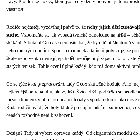
trávy. Pro dětské nožky, které jsou celý den v pohybu, je to naprost
vlastnost.
Rodiče nejčastěji vyzdvihují právě to, že
nohy jejich dětí zůstáva
suché
. Vzpomeňte si, jak vypadá typické odpoledne na hřišti – běhá
skákání. S botami Geox se nemusíte bát, že by dítě přišlo domů s 
nebo mokrým obutím. Spousta maminek a tatínků potvrzuje, že po 
škole nebo venku nemají jejich děti nepříjemný zápach nohou, který
starých tenisek. Tohle ocení úplně každý, kdo má doma aktivní ratol
Co se týče
kvality zpracování
, tady Geox skutečně boduje. Ano, nej
nejlevnější boty na trhu, ale vydrží. Švíce drží, podrážka se neodlep
měsících intenzivního nošení a materiály vypadají skoro jako nové i
Řada rodičů uvádí, že boty klidně předají mladšímu sourozenci, což
cenách rozhodně není k zahození.
Design? Tady si vybere opravdu každý. Od elegantních modelů do 