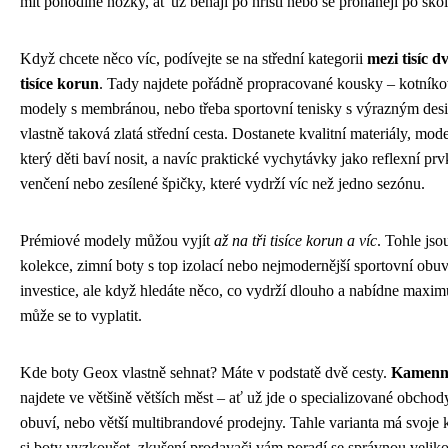
mít pohodlné nožky, ať už běhají po hřišti nebo se prohánějí po školn
Když chcete něco víc, podívejte se na střední kategorii
mezi tisíc d
tisíce korun
. Tady najdete pořádně propracované kousky – kotníko
modely s membránou, nebo třeba sportovní tenisky s výrazným des
vlastně taková zlatá střední cesta. Dostanete kvalitní materiály, mod
který děti baví nosit, a navíc praktické vychytávky jako reflexní pr
venčení nebo zesílené špičky, které vydrží víc než jedno sezónu.
Prémiové modely můžou vyjít
až na tři tisíce korun a víc
. Tohle jso
kolekce, zimní boty s top izolací nebo nejmodernější sportovní obuv
investice, ale když hledáte něco, co vydrží dlouho a nabídne maxi
může se to vyplatit.
Kde boty Geox vlastně sehnat? Máte v podstatě dvě cesty.
Kamenn
najdete ve většině větších měst – ať už jde o specializované obchod
obuví, nebo větší multibrandové prodejny. Tahle varianta má svoje
si boty vyzkoušet, zkušení prodavači vám poradí se správnou veliko