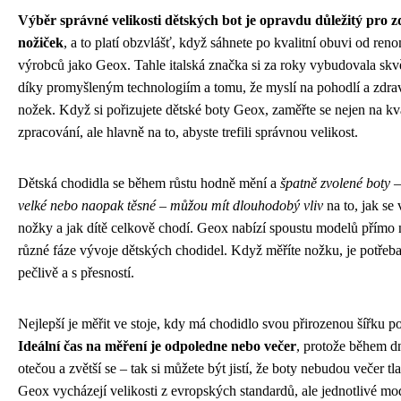
Výběr správné velikosti dětských bot je opravdu důležitý pro 
nožiček
, a to platí obzvlášť, když sáhnete po kvalitní obuvi od re
výrobců jako Geox. Tahle italská značka si za roky vybudovala skv
díky promyšleným technologiím a tomu, že myslí na pohodlí a zdra
nožek. Když si pořizujete dětské boty Geox, zaměřte se nejen na kva
zpracování, ale hlavně na to, abyste trefili správnou velikost.
Dětská chodidla se během růstu hodně mění a
špatně zvolené boty 
velké nebo naopak těsné – můžou mít dlouhodobý vliv
na to, jak se 
nožky a jak dítě celkově chodí. Geox nabízí spoustu modelů přímo
různé fáze vývoje dětských chodidel. Když měříte nožku, je potřeb
pečlivě a s přesností.
Nejlepší je měřit ve stoje, kdy má chodidlo svou přirozenou šířku p
Ideální čas na měření je odpoledne nebo večer
, protože během d
otečou a zvětší se – tak si můžete být jistí, že boty nebudou večer tl
Geox vycházejí velikosti z evropských standardů, ale jednotlivé m