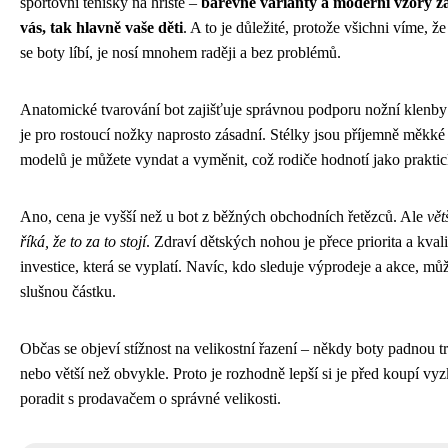
sportovní tenisky na hřiště –
barevné varianty a moderní vzory 
vás, tak hlavně vaše děti
. A to je důležité, protože všichni víme, že
se boty líbí, je nosí mnohem raději a bez problémů.
Anatomické tvarování bot zajišťuje správnou podporu nožní klenby 
je pro rostoucí nožky naprosto zásadní. Stélky jsou příjemně měkké
modelů je můžete vyndat a vyměnit, což rodiče hodnotí jako praktic
Ano, cena je vyšší než u bot z běžných obchodních řetězců. Ale
vět
říká, že to za to stojí
. Zdraví dětských nohou je přece priorita a kvali
investice, která se vyplatí. Navíc, kdo sleduje výprodeje a akce, můž
slušnou částku.
Občas se objeví stížnost na velikostní řazení – někdy boty padnou 
nebo větší než obvykle. Proto je rozhodně lepší si je před koupí vy
poradit s prodavačem o správné velikosti.