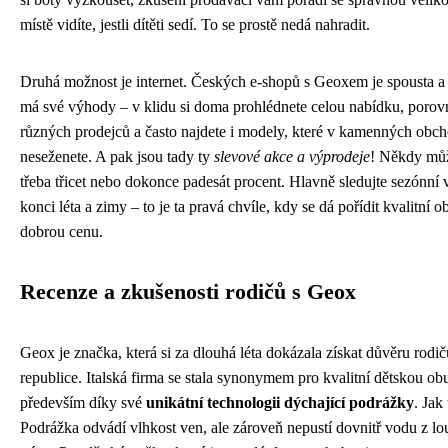
místě vidíte, jestli dítěti sedí. To se prostě nedá nahradit.
Druhá možnost je internet. Českých e-shopů s Geoxem je spousta a
má své výhody – v klidu si doma prohlédnete celou nabídku, porov
různých prodejců a často najdete i modely, které v kamenných obc
neseženete. A pak jsou tady ty
slevové akce a výprodeje
! Někdy může
třeba třicet nebo dokonce padesát procent. Hlavně sledujte sezónní
konci léta a zimy – to je ta pravá chvíle, kdy se dá pořídit kvalitní
dobrou cenu.
Recenze a zkušenosti rodičů s Geox
Geox je značka, která si za dlouhá léta dokázala získat důvěru rodič
republice. Italská firma se stala synonymem pro kvalitní dětskou obu
především díky své
unikátní technologii dýchající podrážky
. Jak
Podrážka odvádí vlhkost ven, ale zároveň nepustí dovnitř vodu z l