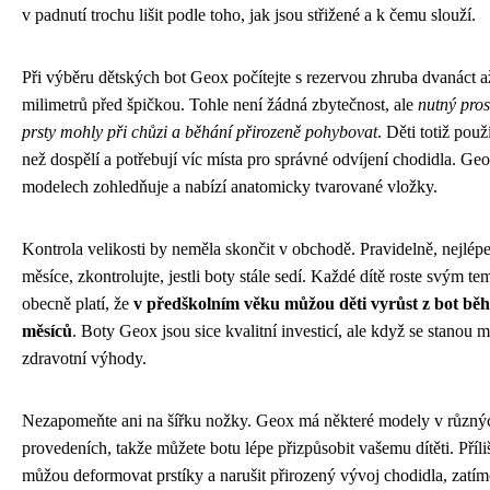
v padnutí trochu lišit podle toho, jak jsou střižené a k čemu slouží.
Při výběru dětských bot Geox počítejte s rezervou zhruba dvanáct a
milimetrů před špičkou. Tohle není žádná zbytečnost, ale
nutný pros
prsty mohly při chůzi a běhání přirozeně pohybovat
. Děti totiž použ
než dospělí a potřebují víc místa pro správné odvíjení chodidla. Ge
modelech zohledňuje a nabízí anatomicky tvarované vložky.
Kontrola velikosti by neměla skončit v obchodě. Pravidelně, nejlépe
měsíce, zkontrolujte, jestli boty stále sedí. Každé dítě roste svým t
obecně platí, že
v předškolním věku můžou děti vyrůst z bot běhe
měsíců
. Boty Geox jsou sice kvalitní investicí, ale když se stanou ma
zdravotní výhody.
Nezapomeňte ani na šířku nožky. Geox má některé modely v různý
provedeních, takže můžete botu lépe přizpůsobit vašemu dítěti. Příli
můžou deformovat prstíky a narušit přirozený vývoj chodidla, zatí