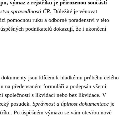
apu, výmaz z rejstříku je přirozenou součástí
stva spravedlnosti ČR.
Důležité je věnovat
zí pomocnou ruku a odborné poradenství v této
a úspěšných podnikatelů dokazují, že i ukončení
né dokumenty jsou klíčem k hladkému průběhu celého
dán na předepsaném formuláři a podepsán všemi
 společnosti s likvidací nebo bez likvidace. V
lecký posudek.
Správnost a úplnost dokumentace
je
stříku. Po úspěšném výmazu se vám otevřou nové