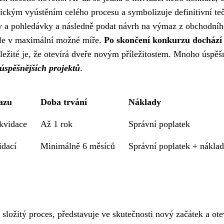
ickým vyústěním celého procesu a symbolizuje definitivní te
zky a pohledávky a následně podat návrh na výmaz z obchodní
tele v maximální možné míře.
Po skončení konkurzu dochází 
ležité je, že otevírá dveře novým příležitostem. Mnoho úspěš
 úspěšnějších projektů
.
azu
Doba trvání
Náklady
kvidace
Až 1 rok
Správní poplatek
idací
Minimálně 6 měsíců
Správní poplatek + náklad
složitý proces, představuje ve skutečnosti nový začátek a ot