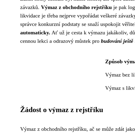
závazků.
Výmaz z obchodního rejstříku
je pak log
likvidace je třeba nejprve vypořádat veškeré záva
správce konkurzní podstaty se snaží uspokojit věři
automaticky.
Ať už je cesta k výmazu jakákoliv, dů
cennou lekci a odrazový můstek pro
budování ještě
Způsob vým
Výmaz bez li
Výmaz s likv
Žádost o výmaz z rejstříku
Výmaz z obchodního rejstříku, ač se může zdát jako 