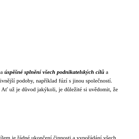
ba
úspěšné splnění všech podnikatelských cílů
a
vnější podoby, například fúzí s jinou společností.
. Ať už je důvod jakýkoli, je důležité si uvědomit, že
cílem je řádné ukončení činnosti a vypořádání všech