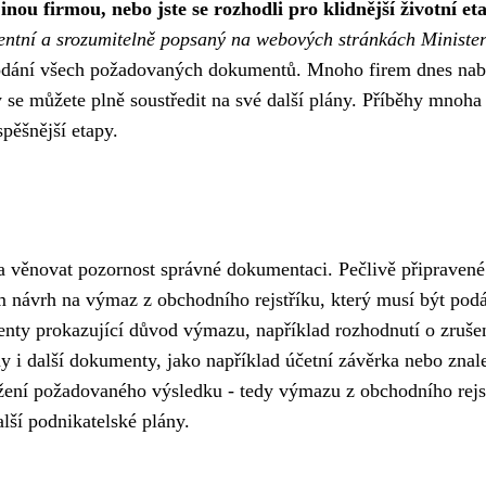
nou firmou, nebo jste se rozhodli pro klidnější životní et
entní a srozumitelně popsaný na webových stránkách Minister
odání všech požadovaných dokumentů. Mnoho firem dnes nabí
vy se můžete plně soustředit na své další plány. Příběhy mnoh
pěšnější etapy.
ba věnovat pozornost správné dokumentaci. Pečlivě připrave
m návrh na výmaz z obchodního rejstříku, který musí být po
ty prokazující důvod výmazu, například rozhodnutí o zrušení
ny i další dokumenty, jako například účetní závěrka nebo zna
žení požadovaného výsledku - tedy výmazu z obchodního rej
lší podnikatelské plány.