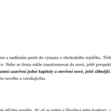
em a nadšením pustit do výmazu z obchodního rejstříku. Tře
ce. Nebo se firma může transformovat do nové, ještě perspekti
antní uzavření jedné kapitoly a otevření nové, ještě slibnější
eho nového a vzrušujícího.
tek něčeho nového. Ať už se jedná o likvidaci nebo konkurz, 