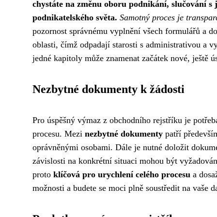
chystáte na změnu oboru podnikání, slučování s ji
podnikatelského světa.
Samotný proces je transpar
pozornost správnému vyplnění všech formulářů a d
oblasti, čímž odpadají starosti s administrativou a 
jedné kapitoly může znamenat začátek nové, ještě ús
Nezbytné dokumenty k žádosti
Pro úspěšný výmaz z obchodního rejstříku je potře
procesu. Mezi
nezbytné dokumenty
patří předevší
oprávněnými osobami. Dále je nutné doložit dokumen
závislosti na konkrétní situaci mohou být vyžadová
proto
klíčová pro urychlení celého procesu
a dosa
možnosti a budete se moci plně soustředit na vaše da