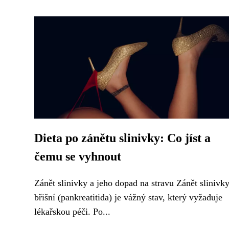
Dieta po zánětu slinivky: Co jíst a
čemu se vyhnout
Zánět slinivky a jeho dopad na stravu Zánět slinivk
břišní (pankreatitida) je vážný stav, který vyžaduje
lékařskou péči. Po...