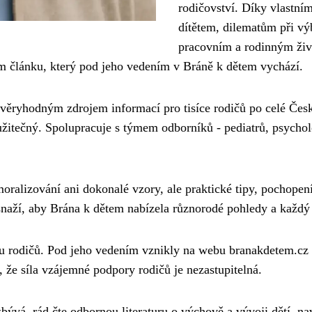
rodičovství. Díky vlastn
dítětem, dilematům při vý
pracovním a rodinným živ
ém článku, který pod jeho vedením v Bráně k dětem vychází.
ěryhodným zdrojem informací pro tisíce rodičů po celé České
užitečný. Spolupracuje s týmem odborníků - pediatrů, psycholo
 moralizování ani dokonalé vzory, ale praktické tipy, pochopen
snaží, aby Brána k dětem nabízela různorodé pohledy a každý 
 rodičů. Pod jeho vedením vznikly na webu branakdetem.cz in
, že síla vzájemné podpory rodičů je nezastupitelná.
 zbývá, rád čte odbornou literaturu o výchově a vývoji dětí, n