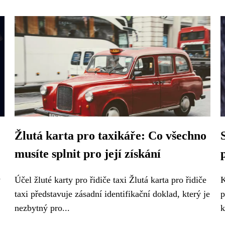
Žlutá karta pro taxikáře: Co všechno
musíte splnit pro její získání
y
Účel žluté karty pro řidiče taxi Žlutá karta pro řidiče
K
taxi představuje zásadní identifikační doklad, který je
p
nezbytný pro...
k