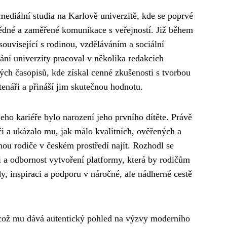
mediální studia na Karlově univerzitě, kde se poprvé
ědné a zaměřené komunikace s veřejností. Již během
 související s rodinou, vzděláváním a sociální
ní univerzity pracoval v několika redakcích
ých časopisů, kde získal cenné zkušenosti s tvorbou
tenáři a přináší jim skutečnou hodnotu.
o kariéře bylo narození jeho prvního dítěte. Právě
či a ukázalo mu, jak málo kvalitních, ověřených a
ou rodiče v českém prostředí najít. Rozhodl se
i a odbornost vytvoření platformy, která by rodičům
y, inspiraci a podporu v náročné, ale nádherné cestě
, což mu dává autentický pohled na výzvy moderního