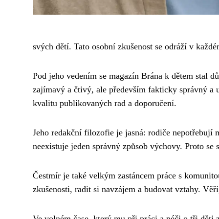
svých dětí. Tato osobní zkušenost se odráží v každ
Pod jeho vedením se magazín Brána k dětem stal dův
zajímavý a čtivý, ale především fakticky správný a 
kvalitu publikovaných rad a doporučení.
Jeho redakční filozofie je jasná: rodiče nepotřebují
neexistuje jeden správný způsob výchovy. Proto se 
Čestmír je také velkým zastáncem práce s komunitou
zkušenosti, radit si navzájem a budovat vztahy. Věří
Ve volném čase, který mu při práci a péči o tři děti