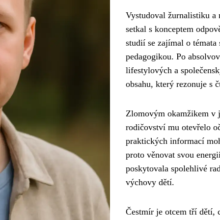
Vystudoval žurnalistiku a 
setkal s konceptem odpov
studií se zajímal o témata
pedagogikou. Po absolvová
lifestylových a společensk
obsahu, který rezonuje s č
Zlomovým okamžikem v jeh
rodičovství mu otevřelo o
praktických informací moh
proto věnovat svou energi
poskytovala spolehlivé rad
výchovy dětí.
Čestmír je otcem tří dětí