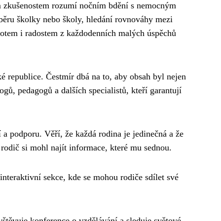
ím zkušenostem rozumí nočním bdění s nemocným
běru školky nebo školy, hledání rovnováhy mezi
otem i radostem z každodenních malých úspěchů
 republice. Čestmír dbá na to, aby obsah byl nejen
gů, pedagogů a dalších specialistů, kteří garantují
í a podporu. Věří, že každá rodina je jedinečná a že
rodič si mohl najít informace, které mu sednou.
teraktivní sekce, kde se mohou rodiče sdílet své
avštěvuje konference o vzdělávání a sleduje světové