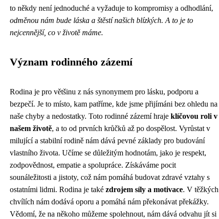
to někdy není jednoduché a vyžaduje to kompromisy a odhodlání,
odměnou nám bude láska a štěstí našich blízkých. A to je to
nejcennější, co v životě máme.
Význam rodinného zázemí
Rodina je pro většinu z nás synonymem pro lásku, podporu a
bezpečí. Je to místo, kam patříme, kde jsme přijímáni bez ohledu na
naše chyby a nedostatky. Toto rodinné zázemí hraje
klíčovou roli v
našem životě
, a to od prvních krůčků až po dospělost. Vyrůstat v
milující a stabilní rodině nám dává pevné základy pro budování
vlastního života. Učíme se důležitým hodnotám, jako je respekt,
zodpovědnost, empatie a spolupráce. Získáváme pocit
sounáležitosti a jistoty, což nám pomáhá budovat zdravé vztahy s
ostatními lidmi. Rodina je také
zdrojem síly a motivace
. V těžkých
chvílích nám dodává oporu a pomáhá nám překonávat překážky.
Vědomí, že na někoho můžeme spolehnout, nám dává odvahu jít si