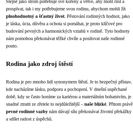
Stejně jako strom potřebuje své kořeny a větve, aby mohl růst a
prospívat, tak i my potřebujeme svou rodinu, abychom mohli žít
plnohodnotný a šťastný život
. Pěstování rodinných hodnot, jako
je láska, úcta, důvěra a ochota si pomáhat, je proto klíčové pro
budování pevných a harmonických vztahů v rodině. Tyto hodnoty
nám pomohou překonávat těžké chvíle a posilovat naše rodinné
pouto.
Rodina jako zdroj štěstí
Rodina je pro mnoho lidí synonymem štěstí. Je to bezpečný přístav,
kde nacházíme lásku, podporu a pochopení. V dnešní uspěchané
době, kdy se často honíme za kariérou a materiálním bohatstvím, je
snadné ztratit ze zřetele to nejdůležitější –
naše blízké
. Přitom právě
pevné rodinné vazby
nám dávají sílu překonávat životní překážky
a sdílet radost z úspěchů.