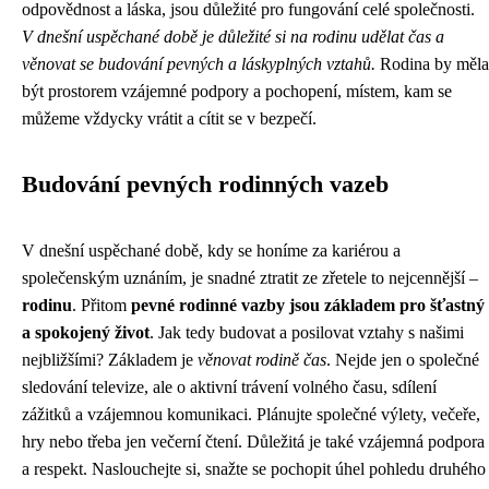
odpovědnost a láska, jsou důležité pro fungování celé společnosti.
V dnešní uspěchané době je důležité si na rodinu udělat čas a
věnovat se budování pevných a láskyplných vztahů.
Rodina by měla
být prostorem vzájemné podpory a pochopení, místem, kam se
můžeme vždycky vrátit a cítit se v bezpečí.
Budování pevných rodinných vazeb
V dnešní uspěchané době, kdy se honíme za kariérou a
společenským uznáním, je snadné ztratit ze zřetele to nejcennější –
rodinu
. Přitom
pevné rodinné vazby jsou základem pro šťastný
a spokojený život
. Jak tedy budovat a posilovat vztahy s našimi
nejbližšími? Základem je
věnovat rodině čas
. Nejde jen o společné
sledování televize, ale o aktivní trávení volného času, sdílení
zážitků a vzájemnou komunikaci. Plánujte společné výlety, večeře,
hry nebo třeba jen večerní čtení. Důležitá je také vzájemná podpora
a respekt. Naslouchejte si, snažte se pochopit úhel pohledu druhého