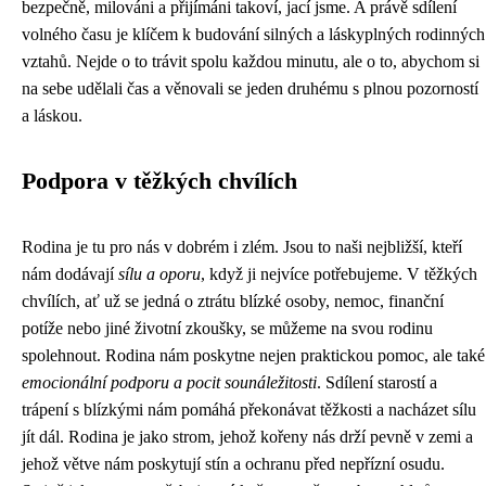
bezpečně, milováni a přijímáni takoví, jací jsme. A právě sdílení
volného času je klíčem k budování silných a láskyplných rodinných
vztahů. Nejde o to trávit spolu každou minutu, ale o to, abychom si
na sebe udělali čas a věnovali se jeden druhému s plnou pozorností
a láskou.
Podpora v těžkých chvílích
Rodina je tu pro nás v dobrém i zlém. Jsou to naši nejbližší, kteří
nám dodávají
sílu a oporu
, když ji nejvíce potřebujeme. V těžkých
chvílích, ať už se jedná o ztrátu blízké osoby, nemoc, finanční
potíže nebo jiné životní zkoušky, se můžeme na svou rodinu
spolehnout. Rodina nám poskytne nejen praktickou pomoc, ale také
emocionální podporu a pocit sounáležitosti
. Sdílení starostí a
trápení s blízkými nám pomáhá překonávat těžkosti a nacházet sílu
jít dál. Rodina je jako strom, jehož kořeny nás drží pevně v zemi a
jehož větve nám poskytují stín a ochranu před nepřízní osudu.