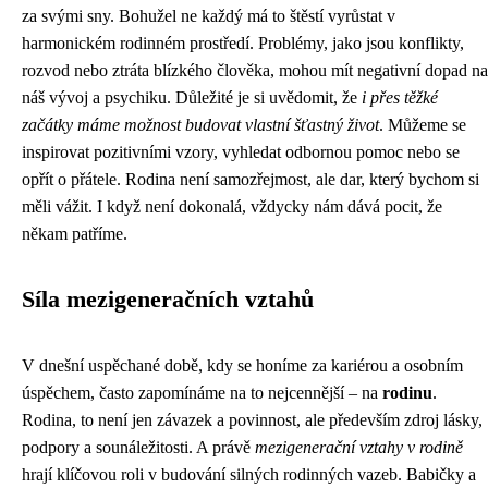
za svými sny. Bohužel ne každý má to štěstí vyrůstat v
harmonickém rodinném prostředí. Problémy, jako jsou konflikty,
rozvod nebo ztráta blízkého člověka, mohou mít negativní dopad na
náš vývoj a psychiku. Důležité je si uvědomit, že
i přes těžké
začátky máme možnost budovat vlastní šťastný život
. Můžeme se
inspirovat pozitivními vzory, vyhledat odbornou pomoc nebo se
opřít o přátele. Rodina není samozřejmost, ale dar, který bychom si
měli vážit. I když není dokonalá, vždycky nám dává pocit, že
někam patříme.
Síla mezigeneračních vztahů
V dnešní uspěchané době, kdy se honíme za kariérou a osobním
úspěchem, často zapomínáme na to nejcennější – na
rodinu
.
Rodina, to není jen závazek a povinnost, ale především zdroj lásky,
podpory a sounáležitosti. A právě
mezigenerační vztahy v rodině
hrají klíčovou roli v budování silných rodinných vazeb. Babičky a