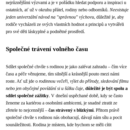
nejrůznějšími výzvami a je v pořádku hledat podporu a inspiraci u
ostatních, ať už v okruhu přátel, rodiny nebo odborníků.
Neexistuje
jeden univerzální návod na "správnou" výchovu
, důležité je, aby
rodiče vycházeli ze svých vlastních hodnot a principů a vytvářeli
pro své děti láskyplné a podnětné prostředí.
Společné trávení volného času
Sdílet společné chvíle s rodinou je jako zalévat zahradu – čím více
času a péče věnujeme, tím silnější a krásnější pouto mezi námi
roste. Ať už jde o
rodinnou večeři, výlet do přírody, sledování filmu
nebo jen obyčejné povídání si u šálku čaje
,
důležité je být spolu a
sdílet společné zážitky
. V dnešní uspěchané době, kdy se často
ženeme za kariérou a osobními ambicemi, je snadné ztratit ze
zřetele to nejcennější –
čas strávený s blízkými
. Přitom právě
společné chvíle s rodinou nás obohacují, dávají nám sílu a pocit
sounáležitosti. Rodina je místem, kde bychom se měli cítit