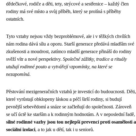
dědečkové, rodiče a děti, tety, strýcové a sestřenice – každý člen
rodiny má své místo a svůj příběh, který se prolíná s příběhy
ostatních.
Tyto vztahy nejsou vždy bezproblémové, ale i v těžkých chvílích
nám rodina dává sílu a oporu. Starší generace předává mladším své
zkušenosti a moudrost, zatímco mladší generace přináší do rodiny
svěží vítr a nové perspektivy.
Společné zážitky, tradice a rituály
utužují rodinné pouto a vytvářejí vzpomínky, na které se
nezapomíná.
Pěstování mezigeneračních vztahů je investicí do budoucnosti. Děti,
které vyrůstají obklopeny láskou a péčí širší rodiny, si budují
pevnější sebevědomí a snáze se začleňují do společnosti. Zároveň
se učí úctě ke starším a k rodinným hodnotám. A v neposlední řadě,
silné rodinné vazby jsou tou nejlepší prevencí proti osamělosti a
sociální izolaci
, a to jak u dětí, tak i u seniorů.