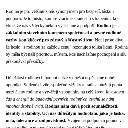
Rodina je pro většinu z nás synonymem pro bezpečí, lásku a
podporu. Je to místo, kam se vracíme s radostí i s trápením, kde
víme, že nás vždycky někdo vyslechne a podpoří.
Rodina je
základním stavebním kamenem společnosti a pevné rodinné
vazby jsou klíčové pro zdravý a šťastný život.
Není proto divu,
že heslo "s rodinou za každou cenu" rezonuje s tolika lidmi. Rodina
by měla být naší prioritou, místem, kde nacházíme pochopení a sílu
překonávat překážky.
Důležitost rodinných hodnot nelze v dnešní uspěchané době
opomíjet. Sdílené chvíle, společné zážitky a tradice utužují pouta
mezi členy rodiny a vytvářejí vzpomínky na celý život.
Investovat
čas a energii do budování pevných rodinných vztahů se nám
mnohonásobně vrátí.
Rodina nám dává pocit sounáležitosti,
identity a stability. Učí nás důležitým hodnotám, jako je láska,
úcta, tolerance a zodpovědnost.
Vzájemná podpora a pomoc v
rámci rodiny nám pomáhá překonávat těžké životní situace a