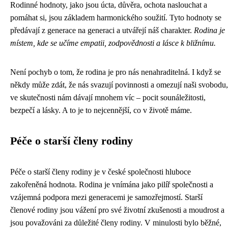
Rodinné hodnoty, jako jsou úcta, důvěra, ochota naslouchat a
pomáhat si, jsou základem harmonického soužití. Tyto hodnoty se
předávají z generace na generaci a utvářejí náš charakter.
Rodina je
místem, kde se učíme empatii, zodpovědnosti a lásce k bližnímu.
Není pochyb o tom, že rodina je pro nás nenahraditelná. I když se
někdy může zdát, že nás svazují povinnosti a omezují naši svobodu,
ve skutečnosti nám dávají mnohem víc – pocit sounáležitosti,
bezpečí a lásky. A to je to nejcennější, co v životě máme.
Péče o starší členy rodiny
Péče o starší členy rodiny je v české společnosti hluboce
zakořeněná hodnota. Rodina je vnímána jako pilíř společnosti a
vzájemná podpora mezi generacemi je samozřejmostí. Starší
členové rodiny jsou vážení pro své životní zkušenosti a moudrost a
jsou považováni za důležité členy rodiny. V minulosti bylo běžné,