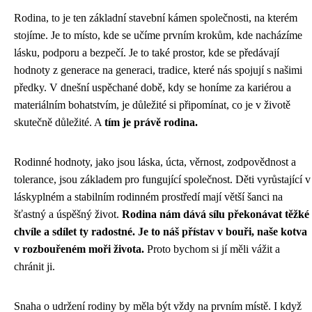
Rodina, to je ten základní stavební kámen společnosti, na kterém
stojíme. Je to místo, kde se učíme prvním krokům, kde nacházíme
lásku, podporu a bezpečí. Je to také prostor, kde se předávají
hodnoty z generace na generaci, tradice, které nás spojují s našimi
předky. V dnešní uspěchané době, kdy se honíme za kariérou a
materiálním bohatstvím, je důležité si připomínat, co je v životě
skutečně důležité. A
tím je právě rodina.
Rodinné hodnoty, jako jsou láska, úcta, věrnost, zodpovědnost a
tolerance, jsou základem pro fungující společnost. Děti vyrůstající v
láskyplném a stabilním rodinném prostředí mají větší šanci na
šťastný a úspěšný život.
Rodina nám dává sílu překonávat těžké
chvíle a sdílet ty radostné. Je to náš přístav v bouři, naše kotva
v rozbouřeném moři života.
Proto bychom si jí měli vážit a
chránit ji.
Snaha o udržení rodiny by měla být vždy na prvním místě. I když