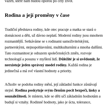
vazeb, které nám budou oporou po celý život.
Rodina a její proměny v čase
Tradiční představa rodiny, kde otec pracuje a matka se stará o
domácnost a děti, už dávno neplatí. Moderní rodiny jsou mnohem
rozmanitější. Setkáváme se s rodinami samoživitelskými,
partnerskými, stejnopohlavními, multikulturními a mnoha dalšími.
Tato rozmanitost je odrazem společenských změn, rozvoje
technologií a posunu v myšlení lidí.
Důležité je si uvědomit, že
neexistuje jeden správný model rodiny.
Každá rodina je
jedinečná a má své vlastní hodnoty a priority.
Ačkoliv se podoba rodiny mění, její základní funkce zůstávají
stejné.
Rodina poskytuje svým členům pocit bezpečí, lásky a
sounáležitosti.
Je místem, kde se děti učí základním hodnotám a
budují si vztahy. Rodinné hodnoty, jako je úcta, tolerance,