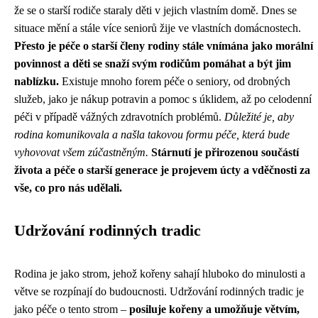
že se o starší rodiče staraly děti v jejich vlastním domě. Dnes se
situace mění a stále více seniorů žije ve vlastních domácnostech.
Přesto je péče o starší členy rodiny stále vnímána jako morální
povinnost a děti se snaží svým rodičům pomáhat a být jim
nablízku.
Existuje mnoho forem péče o seniory, od drobných
služeb, jako je nákup potravin a pomoc s úklidem, až po celodenní
péči v případě vážných zdravotních problémů.
Důležité je, aby
rodina komunikovala a našla takovou formu péče, která bude
vyhovovat všem zúčastněným.
Stárnutí je přirozenou součástí
života a péče o starší generace je projevem úcty a vděčnosti za
vše, co pro nás udělali.
Udržování rodinných tradic
Rodina je jako strom, jehož kořeny sahají hluboko do minulosti a
větve se rozpínají do budoucnosti. Udržování rodinných tradic je
jako péče o tento strom –
posiluje kořeny a umožňuje větvím,