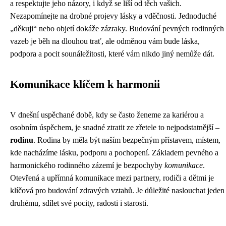
a respektujte jeho názory, i když se liší od těch vašich.
Nezapomínejte na drobné projevy lásky a vděčnosti. Jednoduché
„děkuji“ nebo objetí dokáže zázraky. Budování pevných rodinných
vazeb je běh na dlouhou trať, ale odměnou vám bude láska,
podpora a pocit sounáležitosti, které vám nikdo jiný nemůže dát.
Komunikace klíčem k harmonii
V dnešní uspěchané době, kdy se často ženeme za kariérou a
osobním úspěchem, je snadné ztratit ze zřetele to nejpodstatnější –
rodinu
. Rodina by měla být naším bezpečným přístavem, místem,
kde nacházíme lásku, podporu a pochopení. Základem pevného a
harmonického rodinného zázemí je bezpochyby
komunikace
.
Otevřená a upřímná komunikace mezi partnery, rodiči a dětmi je
klíčová pro budování zdravých vztahů. Je důležité naslouchat jeden
druhému, sdílet své pocity, radosti i starosti.