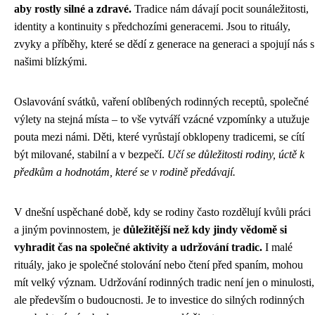
aby rostly silné a zdravé.
Tradice nám dávají pocit sounáležitosti,
identity a kontinuity s předchozími generacemi. Jsou to rituály,
zvyky a příběhy, které se dědí z generace na generaci a spojují nás s
našimi blízkými.
Oslavování svátků, vaření oblíbených rodinných receptů, společné
výlety na stejná místa – to vše vytváří vzácné vzpomínky a utužuje
pouta mezi námi. Děti, které vyrůstají obklopeny tradicemi, se cítí
být milované, stabilní a v bezpečí.
Učí se důležitosti rodiny, úctě k
předkům a hodnotám, které se v rodině předávají.
V dnešní uspěchané době, kdy se rodiny často rozdělují kvůli práci
a jiným povinnostem, je
důležitější než kdy jindy vědomě si
vyhradit čas na společné aktivity a udržování tradic.
I malé
rituály, jako je společné stolování nebo čtení před spaním, mohou
mít velký význam. Udržování rodinných tradic není jen o minulosti,
ale především o budoucnosti. Je to investice do silných rodinných