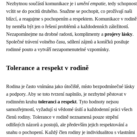
Nezbytnou součástí komunikace je i
umění empatie
, tedy schopnost
vcítit se do pocitů druhého. Snažme se pochopit, co prožívají naši
blízcí, a reagujme s pochopením a respektem. Komunikace v rodině
by neměla být jen o řešení problémů a každodenních záležitostí.
Nezapomínejme na drobné radosti, komplimenty a
projevy lásky
.
Společné trávení volného času, sdílení zájmů a koníčků posiluje
rodinné pouto a vytváří nezapomenutelné vzpomínky.
Tolerance a respekt v rodině
Rodina je často vnímána jako útočiště, místo bezpodmínečné lásky
a podpory. Aby se toto tvrzení naplnilo, je nezbytné pěstovat v
rodinném kruhu
toleranci a respekt
. Tyto hodnoty nejsou
samozřejmostí, vyžadují si vědomé úsilí a každodenní práci všech
členů rodiny. Tolerance v rodině neznamená pouze strpění
odlišných názorů a postojů, ale především jejich respektování a
snahu o pochopení. Každý člen rodiny je individualitou s vlastními