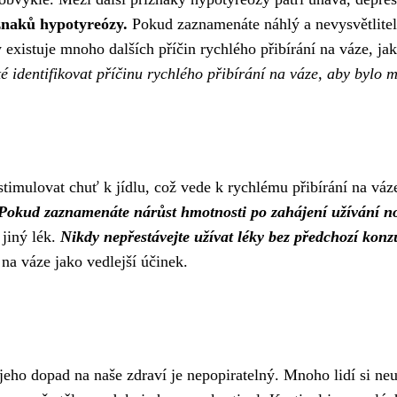
znaků hypotyreózy.
Pokud zaznamenáte náhlý a nevysvětlitelný
 existuje mnoho dalších příčin rychlého přibírání na váze, jak
té identifikovat příčinu rychlého přibírání na váze, aby bylo
mulovat chuť k jídlu, což vede k rychlému přibírání na váze.
Pokud zaznamenáte nárůst hmotnosti po zahájení užívání nov
jiný lék.
Nikdy nepřestávejte užívat léky bez předchozí konz
 na váze jako vedlejší účinek.
a jeho dopad na naše zdraví je nepopiratelný. Mnoho lidí si n