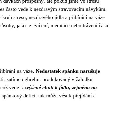
ch dávkách prospěšný, ale pokud jsme ve stresu
stres často vede k nezdravým stravovacím návykům.
kruh stresu, nezdravého jídla a přibírání na váze
působy, jako je cvičení, meditace nebo trávení času
řibírání na váze.
Nedostatek spánku narušuje
ti, zatímco ghrelin, produkovaný v žaludku,
 což vede k
zvýšené chuti k jídlu, zejména na
pánkový deficit tak může vést k přejídání a