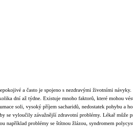
epokojivé a často je spojeno s nezdravými životními návyky.
olika dní až týdne. Existuje mnoho faktorů, které mohou vést
nzumace soli, vysoký příjem sacharidů, nedostatek pohybu a 
 se vyloučily závažnější zdravotní problémy. Lékař může prov
jsou například problémy se štítnou žlázou, syndromem polyc