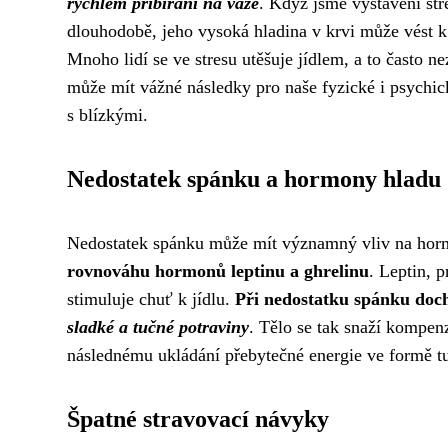
rychlém přibírání na váze
. Když jsme vystaveni str
dlouhodobě, jeho vysoká hladina v krvi může vést 
Mnoho lidí se ve stresu utěšuje jídlem, a to často 
může mít vážné následky pro naše fyzické i psychické
s blízkými.
Nedostatek spánku a hormony hladu
Nedostatek spánku může mít významný vliv na hormon
rovnováhu hormonů leptinu a ghrelinu
. Leptin, 
stimuluje chuť k jídlu.
Při nedostatku spánku doch
sladké a tučné potraviny
. Tělo se tak snaží kompen
následnému ukládání přebytečné energie ve formě tuk
Špatné stravovací návyky