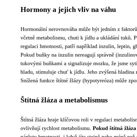
Hormony a jejich vliv na váhu
Hormonální nerovnováha může být jedním z faktorů
včetně metabolismu, chuti k jídlu a ukládání tuků. P
regulaci hmotnosti, patří například inzulin, leptin, 
Pokud buňky na inzulin nereagují správně (inzulinov
tukovými buňkami a signalizuje mozku, že jsme syt
hladu, stimuluje chuť k jídlu. Jeho zvýšená hladina
Snížená funkce štítné žlázy (hypotyreóza) může zpom
Štítná žláza a metabolismus
Štítná žláza hraje klíčovou roli v regulaci metaboli
ovlivňují rychlost metabolismu.
Pokud štítná žláz
nárůstu hmotnosti, i když jíte stejně nebo méně než