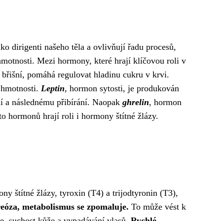
ko dirigenti našeho těla a ovlivňují řadu procesů,
hmotnosti. Mezi hormony, které hrají klíčovou roli v
 břišní, pomáhá regulovat hladinu cukru v krvi.
u hmotnosti.
Leptin
, hormon sytosti, je produkován
ní a následnému přibírání. Naopak
ghrelin
, hormon
o hormonů hrají roli i hormony štítné žlázy.
y štítné žlázy, tyroxin (T4) a trijodtyronin (T3),
eóza, metabolismus se zpomaluje.
To může vést k
se, suchost kůže a vypadávání vlasů.
Rychlé