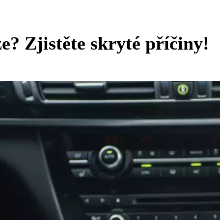
e? Zjistěte skryté příčiny!