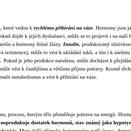
, které vedou k
rychlému přibírání na váze
. Hormony jsou ja
okud dojde k jejich dysbalanci, může se to projevit i na naší 
ghrelin a hormony štítné žlázy.
Inzulin
, produkovaný slinivkou
á rezistence), může to vést k ukládání tuků, a tím i k nárůst
í. Pokud je jeho produkce narušena, může docházet k přejídá
 může vést k častějšímu a většímu příjmu potravy. Kromě těcht
alit metabolismus a vést k přibírání na váze.
smu, procesu, kterým tělo přeměňuje potravu na energii. Hormon
a neprodukuje dostatek hormonů, stav známý jako hypotyr
 obvykle. Mezi další příznaky hypotyreózy patří únava, depre