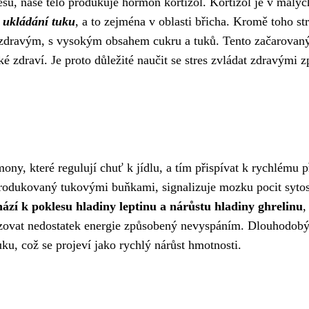
esu, naše tělo produkuje hormon kortizol. Kortizol je v malý
k
ukládání tuku
, a to zejména v oblasti břicha. Kromě toho 
nezdravým, s vysokým obsahem cukru a tuků. Tento začarovaný 
 zdraví. Je proto důležité naučit se stres zvládat zdravými z
y, které regulují chuť k jídlu, a tím přispívat k rychlému p
produkovaný tukovými buňkami, signalizuje mozku pocit sytos
ází k poklesu hladiny leptinu a nárůstu hladiny ghrelinu
,
zovat nedostatek energie způsobený nevyspáním. Dlouhodobý s
u, což se projeví jako rychlý nárůst hmotnosti.