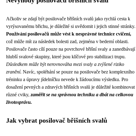
Nevýhody posilovačů břišních svalů
Ačkoliv se zdají být posilovače břišních svalů jako rychlá cesta k
vyrýsovanému břichu, je důležité si uvědomit i jejich stinné stránky.
Používání posilovačů může vést k nesprávné technice cvičení,
což může mít za následek bolesti zad, zejména v bederní oblasti.
Posilovače často cílí pouze na povrchové břišní svaly a zanedbávají
hlubší svalové skupiny, které jsou klíčové pro stabilizaci trupu.
Důsledkem může být nerovnováha mezi svaly a zvýšené riziko
zranění.
Navíc, spoléhání se pouze na posilovače bez komplexního
tréninku a úpravy jídelníčku nevede k žádoucímu výsledku. Pro
dosažení pevných a zdravých břišních svalů je důležité kombinovat
různé cviky,
zaměřit se na správnou techniku a dbát na celkovou
životosprávu.
Jak vybrat posilovač břišních svalů