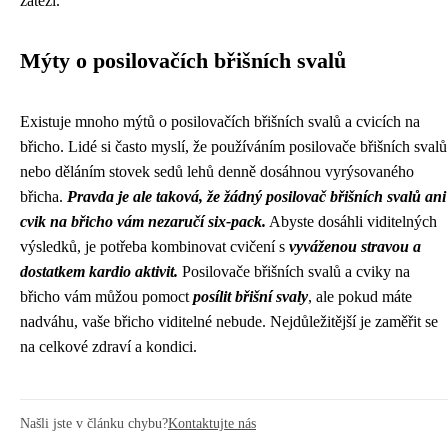
zátěží.
Mýty o posilovačích břišních svalů
Existuje mnoho mýtů o posilovačích břišních svalů a cvicích na
břicho. Lidé si často myslí, že používáním posilovače břišních svalů
nebo děláním stovek sedů lehů denně dosáhnou vyrýsovaného
břicha.
Pravda je ale taková, že žádný posilovač břišních svalů ani
cvik na břicho vám nezaručí six-pack.
Abyste dosáhli viditelných
výsledků, je potřeba kombinovat cvičení s
vyváženou stravou a
dostatkem kardio aktivit.
Posilovače břišních svalů a cviky na
břicho vám můžou pomoct
posílit břišní svaly
, ale pokud máte
nadváhu, vaše břicho viditelné nebude. Nejdůležitější je zaměřit se
na celkové zdraví a kondici.
Našli jste v článku chybu?
Kontaktujte nás