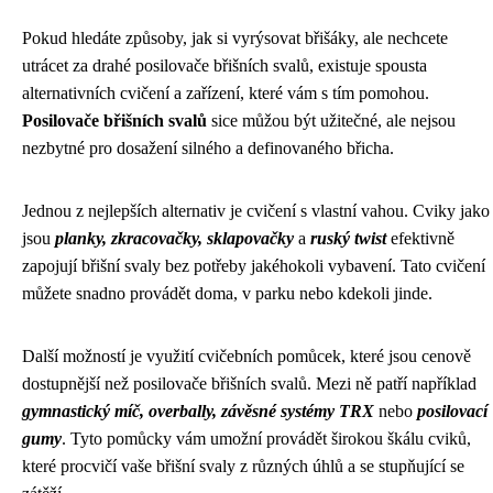
Pokud hledáte způsoby, jak si vyrýsovat břišáky, ale nechcete
utrácet za drahé posilovače břišních svalů, existuje spousta
alternativních cvičení a zařízení, které vám s tím pomohou.
Posilovače břišních svalů
sice můžou být užitečné, ale nejsou
nezbytné pro dosažení silného a definovaného břicha.
Jednou z nejlepších alternativ je cvičení s vlastní vahou. Cviky jako
jsou
planky, zkracovačky, sklapovačky
a
ruský twist
efektivně
zapojují břišní svaly bez potřeby jakéhokoli vybavení. Tato cvičení
můžete snadno provádět doma, v parku nebo kdekoli jinde.
Další možností je využití cvičebních pomůcek, které jsou cenově
dostupnější než posilovače břišních svalů. Mezi ně patří například
gymnastický míč, overbally, závěsné systémy TRX
nebo
posilovací
gumy
. Tyto pomůcky vám umožní provádět širokou škálu cviků,
které procvičí vaše břišní svaly z různých úhlů a se stupňující se