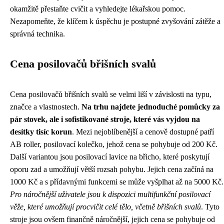
okamžitě přestaňte cvičit a vyhledejte lékařskou pomoc.
Nezapomeňte, že klíčem k úspěchu je postupné zvyšování zátěže a
správná technika.
Cena posilovačů břišních svalů
Cena posilovačů břišních svalů se velmi liší v závislosti na typu,
značce a vlastnostech.
Na trhu najdete jednoduché pomůcky za
pár stovek, ale i sofistikované stroje, které vás vyjdou na
desítky tisíc korun
. Mezi nejoblíbenější a cenově dostupné patří
AB roller, posilovací kolečko, jehož cena se pohybuje od 200 Kč.
Další variantou jsou posilovací lavice na břicho, které poskytují
oporu zad a umožňují větší rozsah pohybu. Jejich cena začíná na
1000 Kč a s přídavnými funkcemi se může vyšplhat až na 5000 Kč.
Pro náročnější uživatele jsou k dispozici multifunkční posilovací
věže, které umožňují procvičit celé tělo, včetně břišních svalů
. Tyto
stroje jsou ovšem finančně náročnější, jejich cena se pohybuje od