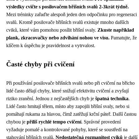
výsledky cvičte s posilovačem břišních svalů 2-3krát týdně.
Mezi tréninky zařaďte alespoň jeden den odpočinku pro regeneraci
svalů. Kromě posilovače břišních svalů existuje mnoho dalších
cviků, které vám pomohou posílit břišní svaly.
Zkuste například
plank, zkracovačky nebo zdvihání nohou ve visu.
Pamatujte, že
klíčem k úspěchu je pravidelnost a vytrvalost.
Časté chyby při cvičení
Při používání posilovače břišních svalů nebo při cvičení na břicho
lidé často dělají chyby, které snižují efektivitu cvičení a zvyšují
riziko zranění. Jednou z nejčastějších chyb je
špatná technika
.
Lidé často hmitají tělem, místo aby zapojili břišní svaly, nebo si
pomáhají rukama za hlavou, čímž zatěžují krční páteř. Další častou
chybou je
příliš rychlé tempo cvičení
. Správné provedení
vyžaduje pomalé a kontrolované pohyby, které se soustředí na
stahování břišních svalů.
Nedostatečná rozmanitost cviků
je další