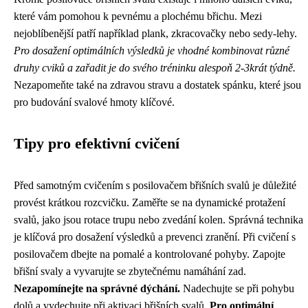
které vám pomohou k pevnému a plochému břichu. Mezi
nejoblíbenější patří například plank, zkracovačky nebo sedy-lehy.
Pro dosažení optimálních výsledků je vhodné kombinovat různé
druhy cviků a zařadit je do svého tréninku alespoň 2-3krát týdně.
Nezapomeňte také na zdravou stravu a dostatek spánku, které jsou
pro budování svalové hmoty klíčové.
Tipy pro efektivní cvičení
Před samotným cvičením s posilovačem břišních svalů je důležité
provést krátkou rozcvičku. Zaměřte se na dynamické protažení
svalů, jako jsou rotace trupu nebo zvedání kolen. Správná technika
je klíčová pro dosažení výsledků a prevenci zranění. Při cvičení s
posilovačem dbejte na pomalé a kontrolované pohyby. Zapojte
břišní svaly a vyvarujte se zbytečnému namáhání zad.
Nezapomínejte na správné dýchání.
Nadechujte se při pohybu
dolů a vydechujte při aktivaci břišních svalů.
Pro optimální