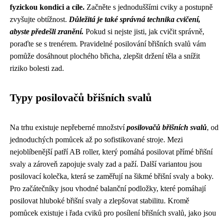
fyzickou kondici a cíle.
Začněte s jednoduššími cviky a postupně
zvyšujte obtížnost.
Důležitá je také správná technika cvičení,
abyste předešli zranění.
Pokud si nejste jisti, jak cvičit správně,
poraďte se s trenérem. Pravidelné posilování břišních svalů vám
pomůže dosáhnout plochého břicha, zlepšit držení těla a snížit
riziko bolesti zad.
Typy posilovačů břišních svalů
Na trhu existuje nepřeberné množství
posilovačů břišních svalů
, od
jednoduchých pomůcek až po sofistikované stroje. Mezi
nejoblíbenější patří AB roller, který pomáhá posilovat přímé břišní
svaly a zároveň zapojuje svaly zad a paží. Další variantou jsou
posilovací kolečka, která se zaměřují na šikmé břišní svaly a boky.
Pro začátečníky jsou vhodné balanční podložky, které pomáhají
posilovat hluboké břišní svaly a zlepšovat stabilitu. Kromě
pomůcek existuje i řada cviků pro posílení břišních svalů, jako jsou