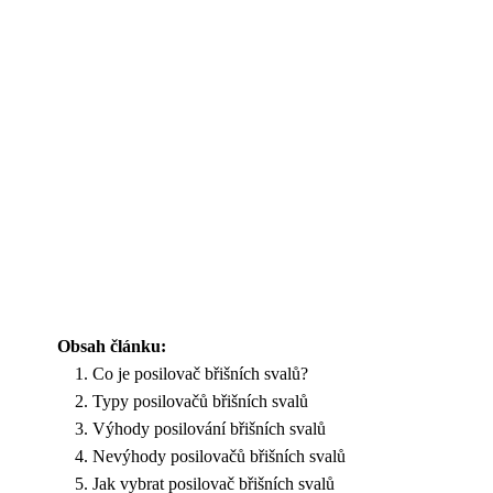
Obsah článku:
Co je posilovač břišních svalů?
Typy posilovačů břišních svalů
Výhody posilování břišních svalů
Nevýhody posilovačů břišních svalů
Jak vybrat posilovač břišních svalů