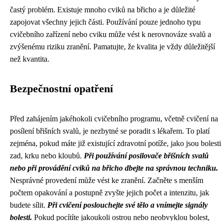
častý problém. Existuje mnoho cviků na břicho a je důležité
zapojovat všechny jejich části. Používání pouze jednoho typu
cvičebního zařízení nebo cviku může vést k nerovnováze svalů a
zvýšenému riziku zranění. Pamatujte, že kvalita je vždy důležitější
než kvantita.
Bezpečnostní opatření
Před zahájením jakéhokoli cvičebního programu, včetně cvičení na
posílení břišních svalů, je nezbytné se poradit s lékařem. To platí
zejména, pokud máte již existující zdravotní potíže, jako jsou bolesti
zad, krku nebo kloubů.
Při používání posilovače břišních svalů
nebo při provádění cviků na břicho dbejte na správnou techniku.
Nesprávné provedení může vést ke zranění. Začněte s menším
počtem opakování a postupně zvyšte jejich počet a intenzitu, jak
budete sílit.
Při cvičení poslouchejte své tělo a vnímejte signály
bolesti.
Pokud pocítíte jakoukoli ostrou nebo neobvyklou bolest,