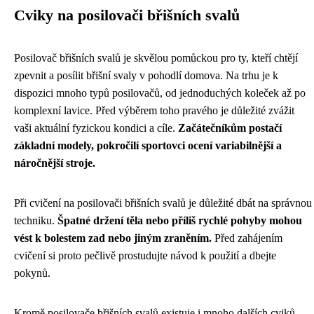
Cviky na posilovači břišních svalů
Posilovač břišních svalů je skvělou pomůckou pro ty, kteří chtějí
zpevnit a posílit břišní svaly v pohodlí domova. Na trhu je k
dispozici mnoho typů posilovačů, od jednoduchých koleček až po
komplexní lavice. Před výběrem toho pravého je důležité zvážit
vaši aktuální fyzickou kondici a cíle.
Začátečníkům postačí
základní modely, pokročilí sportovci ocení variabilnější a
náročnější stroje.
Při cvičení na posilovači břišních svalů je důležité dbát na správnou
techniku.
Špatné držení těla nebo příliš rychlé pohyby mohou
vést k bolestem zad nebo jiným zraněním.
Před zahájením
cvičení si proto pečlivě prostudujte návod k použití a dbejte
pokynů.
Kromě posilovače břišních svalů existuje i mnoho dalších cviků,