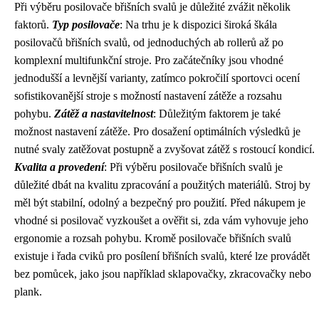
Při výběru posilovače břišních svalů je důležité zvážit několik
faktorů.
Typ posilovače
: Na trhu je k dispozici široká škála
posilovačů břišních svalů, od jednoduchých ab rollerů až po
komplexní multifunkční stroje. Pro začátečníky jsou vhodné
jednodušší a levnější varianty, zatímco pokročilí sportovci ocení
sofistikovanější stroje s možností nastavení zátěže a rozsahu
pohybu.
Zátěž a nastavitelnost
: Důležitým faktorem je také
možnost nastavení zátěže. Pro dosažení optimálních výsledků je
nutné svaly zatěžovat postupně a zvyšovat zátěž s rostoucí kondicí.
Kvalita a provedení
: Při výběru posilovače břišních svalů je
důležité dbát na kvalitu zpracování a použitých materiálů. Stroj by
měl být stabilní, odolný a bezpečný pro použití. Před nákupem je
vhodné si posilovač vyzkoušet a ověřit si, zda vám vyhovuje jeho
ergonomie a rozsah pohybu. Kromě posilovače břišních svalů
existuje i řada cviků pro posílení břišních svalů, které lze provádět
bez pomůcek, jako jsou například sklapovačky, zkracovačky nebo
plank.