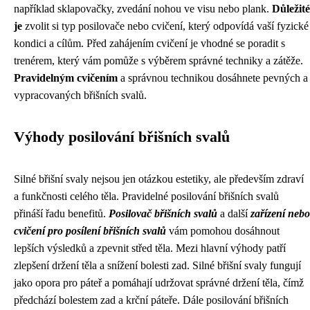
například sklapovačky, zvedání nohou ve visu nebo plank.
Důležité
je
zvolit si typ posilovače nebo cvičení, který odpovídá vaší fyzické
kondici a cílům. Před zahájením cvičení je vhodné se poradit s
trenérem, který vám pomůže s výběrem správné techniky a zátěže.
Pravidelným cvičením
a správnou technikou dosáhnete pevných a
vypracovaných břišních svalů.
Výhody posilování břišních svalů
Silné břišní svaly nejsou jen otázkou estetiky, ale především zdraví
a funkčnosti celého těla. Pravidelné posilování břišních svalů
přináší řadu benefitů.
Posilovač břišních svalů
a další
zařízení nebo
cvičení pro posílení břišních svalů
vám pomohou dosáhnout
lepších výsledků a zpevnit střed těla. Mezi hlavní výhody patří
zlepšení držení těla a snížení bolesti zad. Silné břišní svaly fungují
jako opora pro páteř a pomáhají udržovat správné držení těla, čímž
předchází bolestem zad a krční páteře. Dále posilování břišních