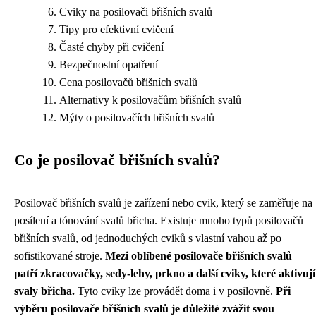
Cviky na posilovači břišních svalů
Tipy pro efektivní cvičení
Časté chyby při cvičení
Bezpečnostní opatření
Cena posilovačů břišních svalů
Alternativy k posilovačům břišních svalů
Mýty o posilovačích břišních svalů
Co je posilovač břišních svalů?
Posilovač břišních svalů je zařízení nebo cvik, který se zaměřuje na
posílení a tónování svalů břicha. Existuje mnoho typů posilovačů
břišních svalů, od jednoduchých cviků s vlastní vahou až po
sofistikované stroje.
Mezi oblíbené posilovače břišních svalů
patří zkracovačky, sedy-lehy, prkno a další cviky, které aktivují
svaly břicha.
Tyto cviky lze provádět doma i v posilovně.
Při
výběru posilovače břišních svalů je důležité zvážit svou