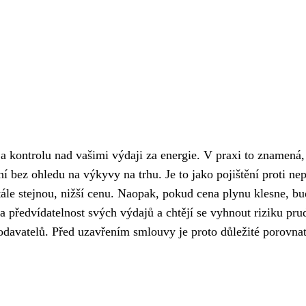
 a kontrolu nad vašimi výdaji za energie. V praxi to znamená,
ní bez ohledu na výkyvy na trhu. Je to jako pojištění proti n
tále stejnou, nižší cenu. Naopak, pokud cena plynu klesne, bud
u a předvídatelnost svých výdajů a chtějí se vyhnout riziku pr
odavatelů. Před uzavřením smlouvy je proto důležité porovnat 