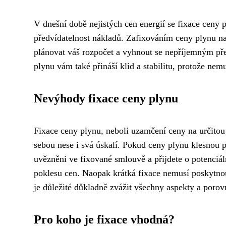
V dnešní době nejistých cen energií se fixace ceny 
předvídatelnost nákladů. Zafixováním ceny plynu na
plánovat váš rozpočet a vyhnout se nepříjemným pře
plynu vám také přináší klid a stabilitu, protože nemus
Nevýhody fixace ceny plynu
Fixace ceny plynu, neboli uzamčení ceny na určitou 
sebou nese i svá úskalí. Pokud ceny plynu klesnou po
uvězněni ve fixované smlouvě a přijdete o potenciál
poklesu cen. Naopak krátká fixace nemusí poskytn
je důležité důkladně zvážit všechny aspekty a poro
Pro koho je fixace vhodná?