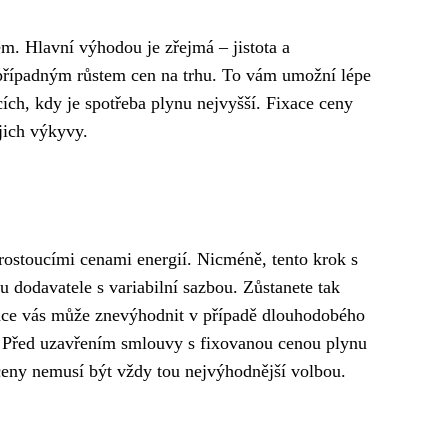
em. Hlavní výhodou je zřejmá – jistota a
d případným růstem cen na trhu. To vám umožní lépe
ch, kdy je spotřeba plynu nejvyšší. Fixace ceny
ejich výkyvy.
rostoucími cenami energií. Nicméně, tento krok s
u dodavatele s variabilní sazbou. Zůstanete tak
fixace vás může znevýhodnit v případě dlouhodobého
 Před uzavřením smlouvy s fixovanou cenou plynu
ceny nemusí být vždy tou nejvýhodnější volbou.