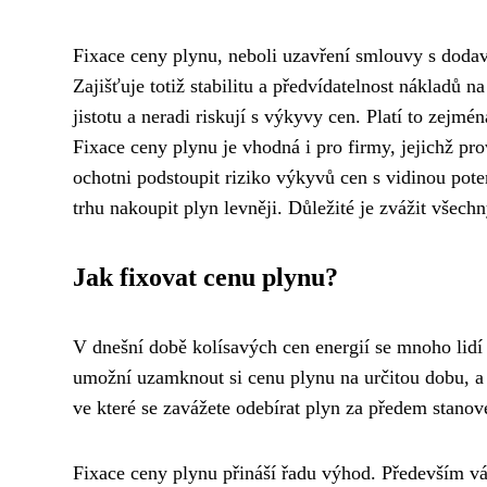
Fixace ceny plynu, neboli uzavření smlouvy s doda
Zajišťuje totiž stabilitu a předvídatelnost nákladů n
jistotu a neradi riskují s výkyvy cen. Platí to zej
Fixace ceny plynu je vhodná i pro firmy, jejichž pro
ochotni podstoupit riziko výkyvů cen s vidinou pote
trhu nakoupit plyn levněji. Důležité je zvážit všechn
Jak fixovat cenu plynu?
V dnešní době kolísavých cen energií se mnoho lidí p
umožní uzamknout si cenu plynu na určitou dobu, a 
ve které se zavážete odebírat plyn za předem stanov
Fixace ceny plynu přináší řadu výhod. Především v