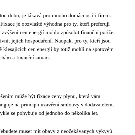
tou dobu, je lákavá pro mnoho domácností i firem.
 Fixace je obzvláště výhodná pro ty, kteří preferují
 zvýšení cen energií mohlo způsobit finanční potíže.
vnit jejich hospodaření. Naopak, pro ty, kteří jsou
ě klesajících cen energií by totiž mohli na spotovém
ebám a finanční situaci.
 Řešením může být fixace ceny plynu, která vám
funguje na principu uzavření smlouvy s dodavatelem,
ykle se pohybuje od jednoho do několika let.
. Nebudete muset mít obavy z neočekávaných výkyvů