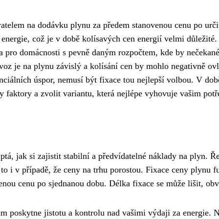
vatelem na dodávku plynu za předem stanovenou cenu po urči
a energie, což je v době kolísavých cen energií velmi důležité.
ména pro domácnosti s pevně daným rozpočtem, kde by nečekané
voz je na plynu závislý a kolísání cen by mohlo negativně ovli
nciálních úspor, nemusí být fixace tou nejlepší volbou. V dob
y faktory a zvolit variantu, která nejlépe vyhovuje vašim potř
tá, jak si zajistit stabilní a předvídatelné náklady na plyn.
to i v případě, že ceny na trhu porostou. Fixace ceny plynu 
enou cenu po sjednanou dobu. Délka fixace se může lišit, obv
ám poskytne jistotu a kontrolu nad vašimi výdaji za energie