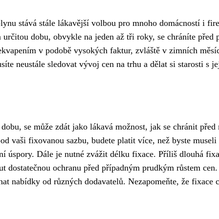
plynu stává stále lákavější volbou pro mnoho domácností i fir
 určitou dobu, obvykle na jeden až tři roky, se chráníte pře
kvapením v podobě vysokých faktur, zvláště v zimních měsící
íte neustále sledovat vývoj cen na trhu a dělat si starosti s j
dobu, se může zdát jako lákavá možnost, jak se chránit před 
d vaši fixovanou sazbu, budete platit více, než byste museli 
ní úspory. Dále je nutné zvážit délku fixace. Příliš dlouhá 
out dostatečnou ochranu před případným prudkým růstem cen.
vnat nabídky od různých dodavatelů. Nezapomeňte, že fixace 