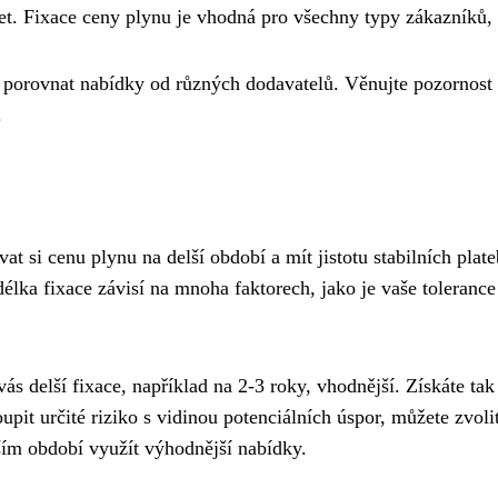
čet. Fixace ceny plynu je vhodná pro všechny typy zákazníků,
té porovnat nabídky od různých dodavatelů. Věnujte pozornos
.
vat si cenu plynu na delší období a mít jistotu stabilních plat
élka fixace závisí na mnoha faktorech, jako je vaše tolerance
o vás delší fixace, například na 2-3 roky, vhodnější. Získáte t
pit určité riziko s vidinou potenciálních úspor, můžete zvolit
ším období využít výhodnější nabídky.