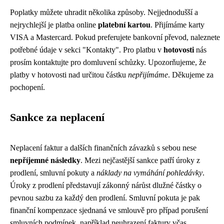
Poplatky můžete uhradit několika způsoby. Nejjednodušší a
nejrychlejší je platba online
platební kartou
. Přijímáme karty
VISA a Mastercard. Pokud preferujete bankovní převod, naleznete
potřebné údaje v sekci "Kontakty". Pro platbu v
hotovosti
nás
prosím kontaktujte pro domluvení schůzky. Upozorňujeme, že
platby v hotovosti nad určitou částku
nepřijímáme
. Děkujeme za
pochopení.
Sankce za neplacení
Neplacení faktur a dalších finančních závazků s sebou nese
nepříjemné následky
. Mezi nejčastější sankce patří úroky z
prodlení, smluvní pokuty a
náklady na vymáhání pohledávky
.
Úroky z prodlení představují zákonný nárůst dlužné částky o
pevnou sazbu za každý den prodlení. Smluvní pokuta je pak
finanční kompenzace sjednaná ve smlouvě pro případ porušení
smluvních podmínek, například neuhrazení faktury včas.