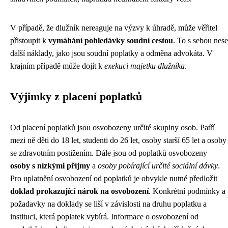
V případě, že dlužník nereaguje na výzvy k úhradě, může věřitel
přistoupit k
vymáhání pohledávky soudní cestou
. To s sebou nese
další náklady, jako jsou soudní poplatky a odměna advokáta. V
krajním případě může dojít k
exekuci majetku dlužníka
.
Výjimky z placení poplatků
Od placení poplatků jsou osvobozeny určité skupiny osob. Patří
mezi ně děti do 18 let, studenti do 26 let, osoby starší 65 let a osoby
se zdravotním postižením. Dále jsou od poplatků osvobozeny
osoby s nízkými příjmy
a
osoby pobírající určité sociální dávky
.
Pro uplatnění osvobození od poplatků je obvykle nutné předložit
doklad prokazující nárok na osvobození
. Konkrétní podmínky a
požadavky na doklady se liší v závislosti na druhu poplatku a
instituci, která poplatek vybírá. Informace o osvobození od