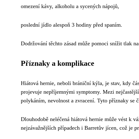
omezení kávy, alkoholu a sycených nápojů,
poslední jídlo alespoň 3 hodiny před spaním.
Dodržování těchto zásad může pomoci snížit tlak na 
Příznaky a komplikace
Hiátová hernie, neboli brániční kýla, je stav, kdy č
projevuje nepříjemnými symptomy. Mezi nejčastější p
polykáním, nevolnost a zvracení. Tyto příznaky se ča
Dlouhodobě neléčená hiátová hernie může vést k vážn
nejzávažnějších případech i Barretův jícen, což je p