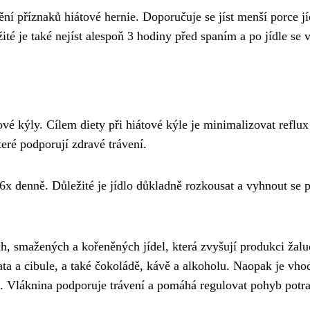
nění příznaků hiátové hernie. Doporučuje se jíst menší porce 
é je také nejíst alespoň 3 hodiny před spaním a po jídle se 
tové kýly. Cílem diety při hiátové kýle je minimalizovat refl
eré podporují zdravé trávení.
-6x denně. Důležité je jídlo důkladně rozkousat a vyhnout se p
, smažených a kořeněných jídel, která zvyšují produkci žalud
ata a cibule, a také čokoládě, kávě a alkoholu. Naopak je vho
o. Vláknina podporuje trávení a pomáhá regulovat pohyb potra