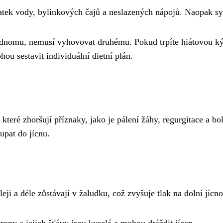
statek vody, bylinkových čajů a neslazených nápojů. Naopak s
jednomu, nemusí vyhovovat druhému. Pokud trpíte hiátovou kýl
u sestavit individuální dietní plán.
 které zhoršují příznaky, jako je pálení žáhy, regurgitace a b
upat do jícnu.
eji a déle zůstávají v žaludku, což zvyšuje tlak na dolní jícn
rony a jejich šťávy jsou kyselé a mohou dráždit jícen.