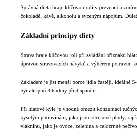
Správná dieta hraje klíčovou roli v prevenci a zmír
čokoládě, kávě, alkoholu a syceným nápojům. Důležit
Základní principy diety
Strava hraje klíčovou roli při zvládání příznaků hiá
úpravou stravovacích návyků a výběrem potravin, kt
Základem je jíst menší porce jídla častěji, ideálně 5
být alespoň 3 hodiny před spaním.
Při hiátové kýle je vhodné omezit konzumaci tučných
kyselým potravinám, jako jsou citrusové plody, rajč
vlákninu, jako je ovoce, zelenina a celozrnné pečiv