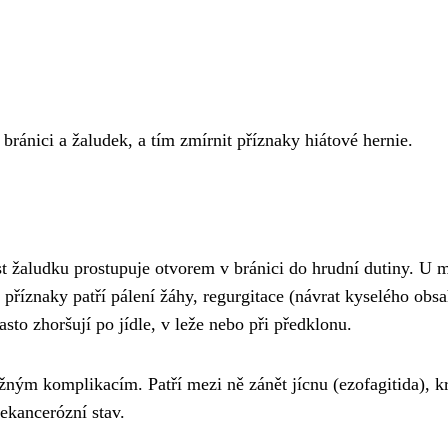
bránici a žaludek, a tím zmírnit příznaky hiátové hernie.
ást žaludku prostupuje otvorem v bránici do hrudní dutiny. U 
říznaky patří pálení žáhy, regurgitace (návrat kyselého obsah
sto zhoršují po jídle, v leže nebo při předklonu.
ým komplikacím. Patří mezi ně zánět jícnu (ezofagitida), krvá
rekancerózní stav.