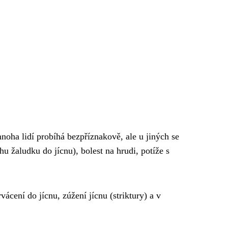
mnoha lidí probíhá bezpříznakově, ale u jiných se
u žaludku do jícnu), bolest na hrudi, potíže s
cení do jícnu, zúžení jícnu (striktury) a v