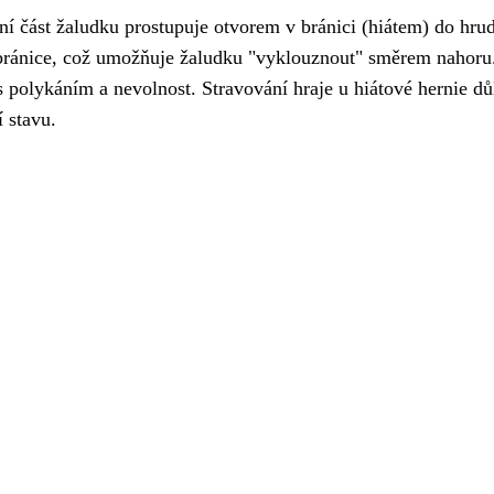
orní část žaludku prostupuje otvorem v bránici (hiátem) do hr
a bránice, což umožňuje žaludku "vyklouznout" směrem nahoru
 s polykáním a nevolnost. Stravování hraje u hiátové hernie důl
 stavu.