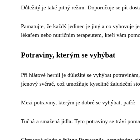
Důležitý je také pitný režim. Doporučuje se pít do
Pamatujte, že každý jedinec je jiný a co vyhovuje 
lékařem nebo nutričním terapeutem, kteří vám pomoho
Potraviny, kterým se vyhýbat
Při hiátové hernii je důležité se vyhýbat potravinám,
jícnový svěrač, což umožňuje kyselině žaludeční sto
Mezi potraviny, kterým je dobré se vyhýbat, patří:
Tučná a smažená jídla: Tyto potraviny se tráví pomal
Citrusové plody a šťávy: Pomeranče, grapefruity, cit