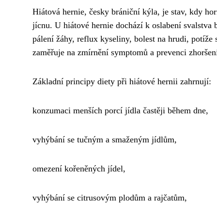
Hiátová hernie, česky brániční kýla, je stav, kdy h
jícnu. U hiátové hernie dochází k oslabení svalstv
pálení žáhy, reflux kyseliny, bolest na hrudi, potíže
zaměřuje na zmírnění symptomů a prevenci zhoršení
Základní principy diety při hiátové hernii zahrnují:
konzumaci menších porcí jídla častěji během dne,
vyhýbání se tučným a smaženým jídlům,
omezení kořeněných jídel,
vyhýbání se citrusovým plodům a rajčatům,