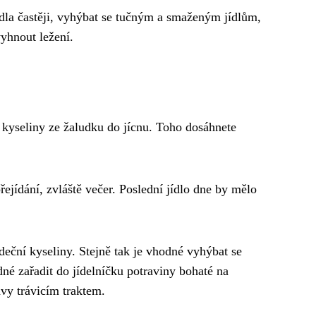
jídla častěji, vyhýbat se tučným a smaženým jídlům,
vyhnout ležení.
ux kyseliny ze žaludku do jícnu. Toho dosáhnete
řejídání, zvláště večer. Poslední jídlo dne by mělo
eční kyseliny. Stejně tak je vhodné vyhýbat se
dné zařadit do jídelníčku potraviny bohaté na
vy trávicím traktem.